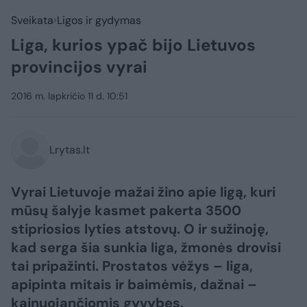
Sveikata
Ligos ir gydymas
Liga, kurios ypač bijo Lietuvos
provincijos vyrai
2016 m. lapkričio 11 d. 10:51
Lrytas.lt
Vyrai Lietuvoje mažai žino apie ligą, kuri
mūsų šalyje kasmet pakerta 3500
stipriosios lyties atstovų. O ir sužinoję,
kad serga šia sunkia liga, žmonės drovisi
tai pripažinti. Prostatos vėžys – liga,
apipinta mitais ir baimėmis, dažnai –
kainuojančiomis gyvybes.