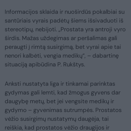
Informacijos sklaida ir nuoširdūs pokalbiai su
santūriais vyrais padėtų šiems išsivaduoti iš
stereotipų, nebijoti. „Prostata yra antroji vyro
širdis. Mažas uždegimas ar peršalimas gali
peraugti į rimtą susirgimą, bet vyrai apie tai
nenori kalbėti, vengia medikų“, – dabartinę
situaciją apibūdina P. Rukštys.
Anksti nustatyta liga ir tinkamai parinktas
gydymas gali lemti, kad žmogus gyvens dar
daugybę metų, bet jei vengsite medikų ir
gydymo – gyvenimas sutrumpės. Prostatos
vėžio susirgimų nustatymų daugėja, tai
reiškia, kad prostatos vėžio draugijos ir