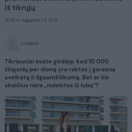
iš tikrųjų
2026 m. rugpjūčio 7 d. 12:22
Lrytas.lt
Tikriausiai esate girdėję, kad 10 000
žingsnių per dieną yra raktas į geresnę
sveikatą ir ilgaamžiškumą. Bet ar šis
skaičius nėra „nuleistas iš lubų“?