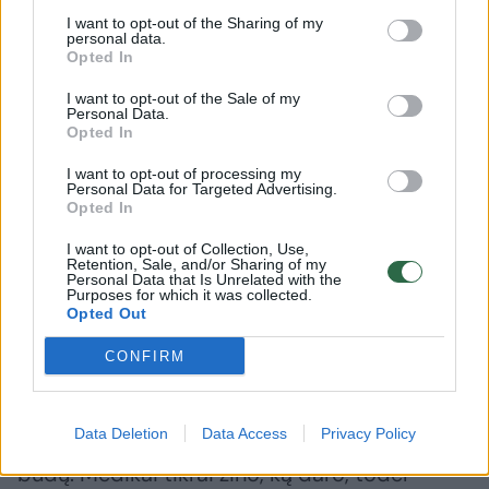
Lietuvos vyrams“, – įsitikinęs sergančiųjų
I want to opt-out of the Sharing of my
prostatos vėžiu draugijos pirmininkas.
personal data.
Opted In
I want to opt-out of the Sale of my
Anot jo, draugijai priklauso įvairaus amžiaus
Personal Data.
Opted In
vyrai, išbandę pačius įvairiausius gydymo
būdus, žinantys, kaip sunku yra sirgti be
I want to opt-out of processing my
Personal Data for Targeted Advertising.
deramos moralinės ir finansinės paramos.
Opted In
Draugija savo nariams siūlo daugiau dėmesio
I want to opt-out of Collection, Use,
Retention, Sale, and/or Sharing of my
skirti sportui ir sveikai mitybai, šiuos
Personal Data that Is Unrelated with the
Purposes for which it was collected.
metodus derinant su tinkamu gydymu,
Opted Out
galima pasiekti itin gerų rezultatų.
CONFIRM
„Technologijos ir mokslas nestovi vietoje,
Data Deletion
Data Access
Privacy Policy
Lietuvoje jau yra pačių įvairiausių gydymo
būdų. Medikai tikrai žino, ką daro, todėl