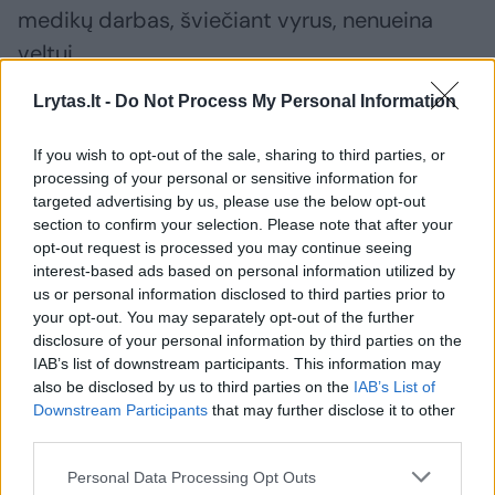
medikų darbas, šviečiant vyrus, nenueina
veltui.
Lrytas.lt -
Do Not Process My Personal Information
Šalin kuklumą – ligą galima prisijaukinti
If you wish to opt-out of the sale, sharing to third parties, or
processing of your personal or sensitive information for
„Mūsų kuklumas, posovietinis drovumas,
targeted advertising by us, please use the below opt-out
section to confirm your selection. Please note that after your
bijojimas sirgti ir tapti našta šeimai – kiša
opt-out request is processed you may continue seeing
koją. Nepadeda ir valstybė, kuri jau ėmėsi
interest-based ads based on personal information utilized by
taupyti vyrų sąskaita ir prostatos
us or personal information disclosed to third parties prior to
your opt-out. You may separately opt-out of the further
profilaktinius patikrinimus finansuoja
disclosure of your personal information by third parties on the
menkiau. Anksčiau buvo siūloma tikrintis
IAB’s list of downstream participants. This information may
also be disclosed by us to third parties on the
IAB’s List of
bent kartą per metus, dabar – tik kas dvejus,
Downstream Participants
that may further disclose it to other
tiems, kas nėra rizikos grupėje – kas
third parties.
penkerius. Tai – valstybės nugaros atsukimas
Personal Data Processing Opt Outs