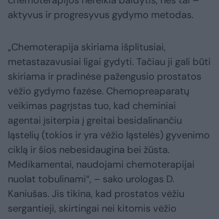
chemoterapijos nereikia baidytis, nes tai –
aktyvus ir progresyvus gydymo metodas.
„Chemoterapija skiriama išplitusiai,
metastazavusiai ligai gydyti. Tačiau ji gali būti
skiriama ir pradinėse pažengusio prostatos
vėžio gydymo fazėse. Chemopreaparatų
veikimas pagrįstas tuo, kad cheminiai
agentai įsiterpia į greitai besidalinančiu
ląstelių (tokios ir yra vėžio ląstelės) gyvenimo
ciklą ir šios nebesidaugina bei žūsta.
Medikamentai, naudojami chemoterapijai
nuolat tobulinami“, – sako urologas D.
Kaniušas. Jis tikina, kad prostatos vėžiu
sergantieji, skirtingai nei kitomis vėžio