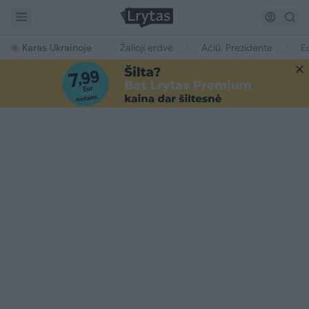
Karas Ukrainoje
Žalioji erdvė
Ačiū, Prezidente
E