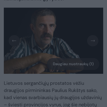
Daugiau nuotraukų (1)
Lietuvos sergančiųjų prostatos vėžiu
draugijos pirmininkas Paulius Rukštys sako,
kad vienas svarbiausių jų draugijos uždavinių
– šviesti provincijos vyrus, jog šie nebijotų