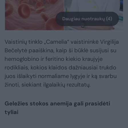
Daugiau nuotraukų (4)
Vaistinių tinklo „Camelia“ vaistininkė Virgilija
Bečelytė paaiškina, kaip ši būklė susijusi su
hemoglobino ir feritino kiekio kraujyje
rodikliais, kokios klaidos dažniausiai trukdo
juos išlaikyti normaliame lygyje ir ką svarbu
žinoti, siekiant ilgalaikių rezultatų.
Geležies stokos anemija gali prasidėti
tyliai