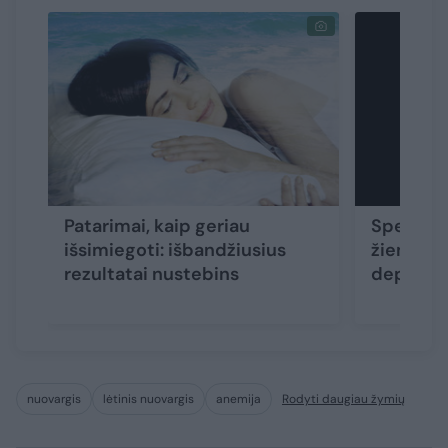
Patarimai, kaip geriau
Speciali
išsimiegoti: išbandžiusius
žiemą ž
rezultatai nustebins
depresij
nuovargis
lėtinis nuovargis
anemija
Rodyti daugiau žymių