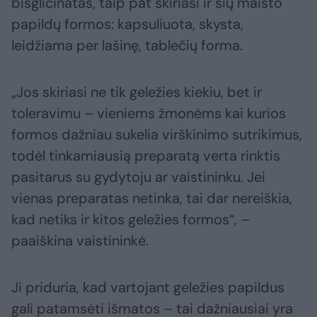
bisglicinatas, taip pat skiriasi ir šių maisto
papildų formos: kapsuliuota, skysta,
leidžiama per lašinę, tablečių forma.
„Jos skiriasi ne tik geležies kiekiu, bet ir
toleravimu – vieniems žmonėms kai kurios
formos dažniau sukelia virškinimo sutrikimus,
todėl tinkamiausią preparatą verta rinktis
pasitarus su gydytoju ar vaistininku. Jei
vienas preparatas netinka, tai dar nereiškia,
kad netiks ir kitos geležies formos“, –
paaiškina vaistininkė.
Ji priduria, kad vartojant geležies papildus
gali patamsėti išmatos – tai dažniausiai yra