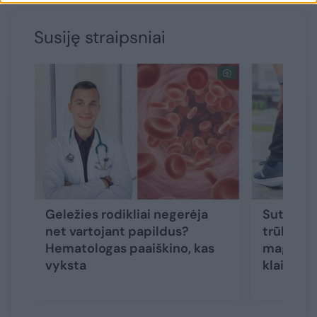
Susiję straipsniai
Geležies rodikliai negerėja
Sutraukė
net vartojant papildus?
trūkčioja
Hematologas paaiškino, kas
magnio p
vyksta
klaida