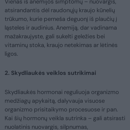
Vienas iš anemijos simptomų – nuovargis,
atsirandantis dėl raudonųjų kraujo kūnelių
trūkumo, kurie perneša deguonį iš plaučių į
ląsteles ir audinius. Anemiją, dar vadinama
mažakraujyste, gali sukelti geležies bei
vitaminų stoka, kraujo netekimas ar lėtinės
ligos.
2. Skydliaukės veiklos sutrikimai
Skydliaukės hormonai reguliuoja organizmo
medžiagų apykaitą, dalyvauja visuose
organizmo prisitaikymo procesuose ir pan.
Kai šių hormonų veikla sutrinka – gali atsirasti
nuolatinis nuovargis, silpnumas,