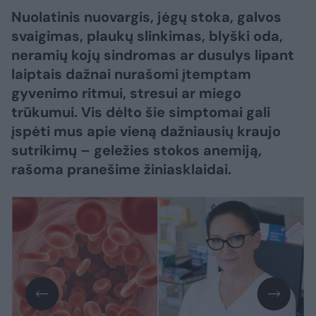
Nuolatinis nuovargis, jėgų stoka, galvos
svaigimas, plaukų slinkimas, blyški oda,
neramių kojų sindromas ar dusulys lipant
laiptais dažnai nurašomi įtemptam
gyvenimo ritmui, stresui ar miego
trūkumui. Vis dėlto šie simptomai gali
įspėti mus apie vieną dažniausių kraujo
sutrikimų – geležies stokos anemiją,
rašoma pranešime žiniasklaidai.