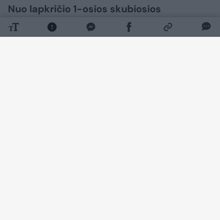
Nuo lapkričio 1-osios skubiosios
medicinos pagalbos (SMP) skyriuose dalį
lengvesnės būklės pacientų savarankiškai
galės apžiūrėti ir gydyti išplėstinės
praktikos slaugytojai, pranešė Sveikatos
apsaugos ministerija (SAM).
Daugiau nuotraukų (9)