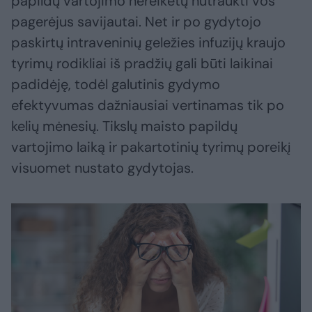
papildų vartojimo nereikėtų nutraukti vos
pagerėjus savijautai. Net ir po gydytojo
paskirtų intraveninių geležies infuzijų kraujo
tyrimų rodikliai iš pradžių gali būti laikinai
padidėję, todėl galutinis gydymo
efektyvumas dažniausiai vertinamas tik po
kelių mėnesių. Tikslų maisto papildų
vartojimo laiką ir pakartotinių tyrimų poreikį
visuomet nustato gydytojas.