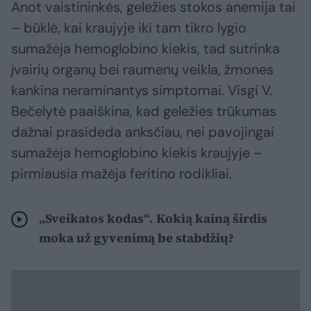
Anot vaistininkės, geležies stokos anemija tai
– būklė, kai kraujyje iki tam tikro lygio
sumažėja hemoglobino kiekis, tad sutrinka
įvairių organų bei raumenų veikla, žmones
kankina neraminantys simptomai. Visgi V.
Bečelytė paaiškina, kad geležies trūkumas
dažnai prasideda anksčiau, nei pavojingai
sumažėja hemoglobino kiekis kraujyje –
pirmiausia mažėja feritino rodikliai.
„Sveikatos kodas“. Kokią kainą širdis
moka už gyvenimą be stabdžių?