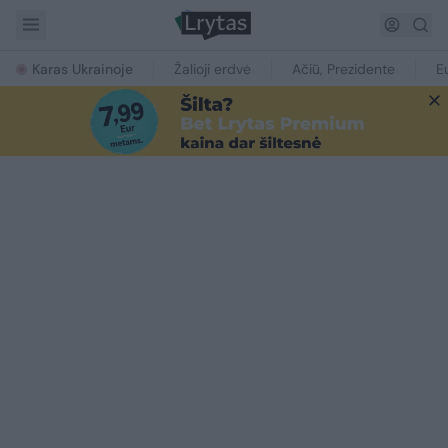
Karas Ukrainoje
Žalioji erdvė
Ačiū, Prezidente
E