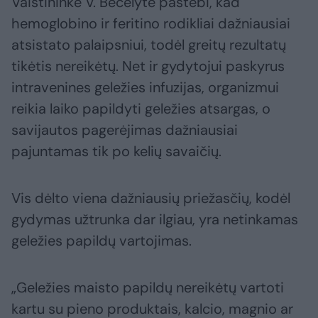
Vaistininkė V. Bečelytė pastebi, kad
hemoglobino ir feritino rodikliai dažniausiai
atsistato palaipsniui, todėl greitų rezultatų
tikėtis nereikėtų. Net ir gydytojui paskyrus
intravenines geležies infuzijas, organizmui
reikia laiko papildyti geležies atsargas, o
savijautos pagerėjimas dažniausiai
pajuntamas tik po kelių savaičių.
Vis dėlto viena dažniausių priežasčių, kodėl
gydymas užtrunka dar ilgiau, yra netinkamas
geležies papildų vartojimas.
„Geležies maisto papildų nereikėtų vartoti
kartu su pieno produktais, kalcio, magnio ar