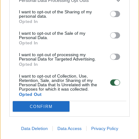
Personal Data Processing Opt Outs
dažnai vertina abu šiuos rodiklius kartu“, –
I want to opt-out of the Sharing of my
aiškina „Camelia“ vaistininkė.
personal data.
Opted In
I want to opt-out of the Sale of my
Ji priduria, gydant geležies stokos anemiją
Personal Data.
Opted In
svarbu ne tik padidinti hemoglobino kiekį,
bet ir atkurti geležies atsargas, kad problema
I want to opt-out of processing my
Personal Data for Targeted Advertising.
nepasikartotų. Moterims hemoglobino lygis
Opted In
turėtų svyruoti tarp 120–160 g/l, vyrams –
I want to opt-out of Collection, Use,
Retention, Sale, and/or Sharing of my
140–180 g/l. Feritino norma moterims yra 15–
Personal Data that Is Unrelated with the
Purposes for which it was collected.
150 µg/l, o vyrams – 30–400 µg/l. Vis dėlto,
Opted Out
pasak vaistininkės, norint jaustis gerai ir
CONFIRM
išvengti nemalonių simptomų, feritino
rodikliai turėtų būti maždaug ties normų
viduriu.
Data Deletion
Data Access
Privacy Policy