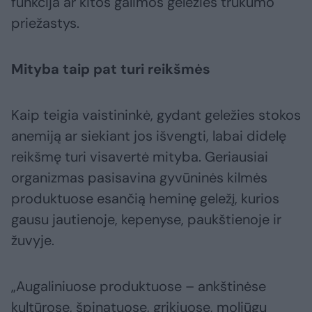
funkcija ar kitos galimos geležies trūkumo
priežastys.
Mityba taip pat turi reikšmės
Kaip teigia vaistininkė, gydant geležies stokos
anemiją ar siekiant jos išvengti, labai didelę
reikšmę turi visavertė mityba. Geriausiai
organizmas pasisavina gyvūninės kilmės
produktuose esančią heminę geležį, kurios
gausu jautienoje, kepenyse, paukštienoje ir
žuvyje.
„Augaliniuose produktuose – ankštinėse
kultūrose, špinatuose, grikiuose, moliūgų