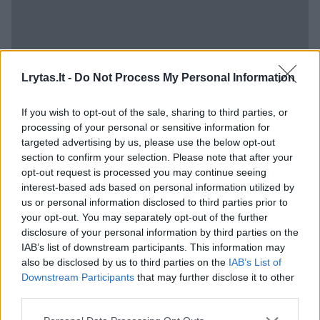
Lrytas.lt -
Do Not Process My Personal Information
If you wish to opt-out of the sale, sharing to third parties, or
processing of your personal or sensitive information for
targeted advertising by us, please use the below opt-out
section to confirm your selection. Please note that after your
„Žmonės dažnai mano, kad hemoglobino ir
opt-out request is processed you may continue seeing
feritino rodikliai reiškia tą patį – geležies kiekį
interest-based ads based on personal information utilized by
organizme, tačiau iš tiesų jie parodo
us or personal information disclosed to third parties prior to
your opt-out. You may separately opt-out of the further
skirtingus dalykus. Hemoglobinas yra
disclosure of your personal information by third parties on the
baltymas raudonuosiuose kraujo kūneliuose,
IAB’s list of downstream participants. This information may
also be disclosed by us to third parties on the
IAB’s List of
pernešantis deguonį į organizmo audinius, o
Downstream Participants
that may further disclose it to other
feritinas parodo organizme sukauptas
third parties.
geležies atsargas. Būtent todėl gydytojai