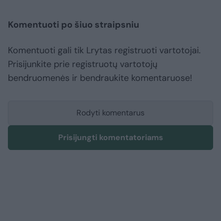
Komentuoti po šiuo straipsniu
Komentuoti gali tik Lrytas registruoti vartotojai.
Prisijunkite prie registruotų vartotojų
bendruomenės ir bendraukite komentaruose!
Rodyti komentarus
Prisijungti komentatoriams