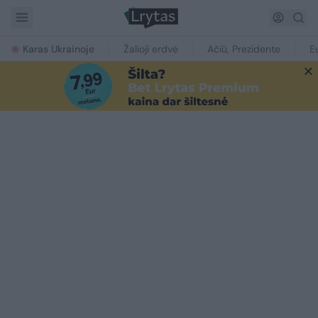
Karas Ukrainoje
Žalioji erdvė
Ačiū, Prezidente
E