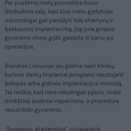
Per pusšimtį metų procedūra buvo
ištobulinta taip, kad šiuo metu gydytojai
odontologai gali pasiūlyti tokį efektyvų ir
beskausmį implantavimą, jog prie įprasto
gyvenimo ritmo grįžti galėsite iš karto po
operacijos.
Šiandien Lietuvoje jau galima rasti klinikų,
kuriose dantų implantai įsriegiami naudojant
belopės arba gidinės implantacijos metodą.
Tai reiškia, kad nėra reikalingas pjūvis, todėl
minkštieji audiniai nepatinsta, o procedūra
nesutrikdo gyvenimo.
„Šypsenos akademijos“ vyriausiasis