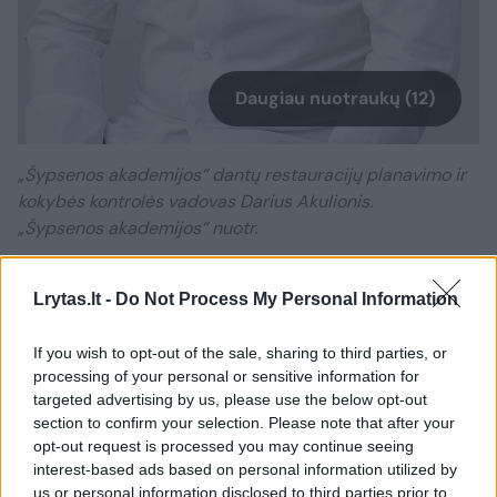
Daugiau nuotraukų (12)
„Šypsenos akademijos“ dantų restauracijų planavimo ir
kokybės kontrolės vadovas Darius Akulionis.
„Šypsenos akademijos“ nuotr.
Gydytojas odontologas A.Ligutis pridūrė, kad
Lrytas.lt -
Do Not Process My Personal Information
taip pat išvengiama žmogiškosios klaidos
If you wish to opt-out of the sale, sharing to third parties, or
tikimybė.
processing of your personal or sensitive information for
targeted advertising by us, please use the below opt-out
section to confirm your selection. Please note that after your
„Gidas yra nepamainoma pagalba gydytojui.
opt-out request is processed you may continue seeing
Jis padeda procedūrą atlikti tiksliai, be
interest-based ads based on personal information utilized by
us or personal information disclosed to third parties prior to