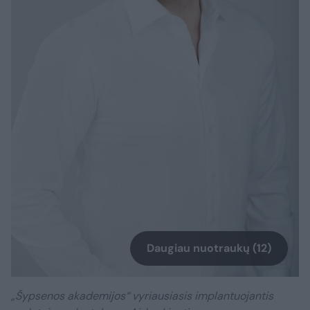
Daugiau nuotraukų (12)
„Šypsenos akademijos“ vyriausiasis implantuojantis