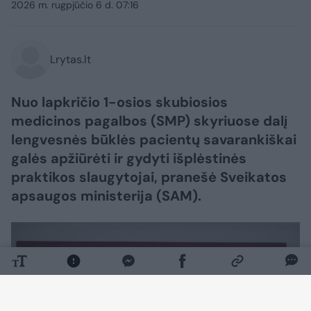
2026 m. rugpjūčio 6 d. 07:16
Lrytas.lt
Nuo lapkričio 1-osios skubiosios
medicinos pagalbos (SMP) skyriuose dalį
lengvesnės būklės pacientų savarankiškai
galės apžiūrėti ir gydyti išplėstinės
praktikos slaugytojai, pranešė Sveikatos
apsaugos ministerija (SAM).