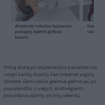
Atskleidė tobulos šypsenos
Svajonių 
paslaptį: balinti gelbsti
visi
lazeris
Pirmą dieną po implantacijos pacientas turi
vengti karštų skysčių, kad tinkamai sugytų
žaizdelė. Gerti vėsius gėrimus galima jau po
pusvalandžio, o valgyti, atsižvelgiant į
procedūros apimtį, po trijų valandų.