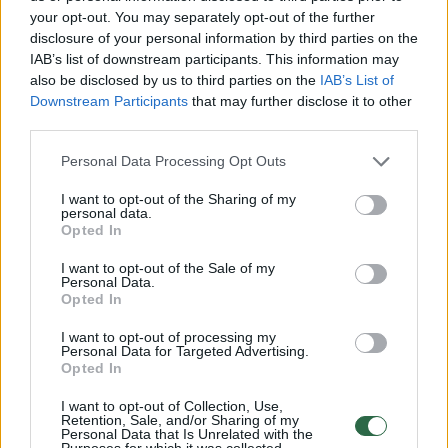
papildomų interpretacijų, kurios kartais gali
your opt-out. You may separately opt-out of the further
prisidėti prie procedūros kainos padidėjimo.
disclosure of your personal information by third parties on the
IAB’s list of downstream participants. This information may
Dar vienas privalumas – implantavimas be
also be disclosed by us to third parties on the
IAB’s List of
pjūvio. Gijimas yra kur kas paprastesnis, pati
Downstream Participants
that may further disclose it to other
third parties.
implantacija pacientui pralekia greitai. Be to,
galime ne tik suplanuoti pačią implantavimo
Personal Data Processing Opt Outs
vietą, bet ir patį protezą. Žmogus atvyksta
I want to opt-out of the Sharing of my
operacijai, jam pašalinamas dantis, įsukamas
personal data.
Opted In
implantas ir iš karto užsukamas laikinas arba
I want to opt-out of the Sale of my
nuolatinis iš anksto suplanuotas protezas.
Personal Data.
Opted In
Viskas įvyksta vieno vizito metu“, – pasakojo
A.Ligutis.
I want to opt-out of processing my
Personal Data for Targeted Advertising.
Opted In
Ar implanto įsriegimo operaciją bus galima
I want to opt-out of Collection, Use,
Retention, Sale, and/or Sharing of my
padaryti vieno vizito metu sprendžia
Personal Data that Is Unrelated with the
Purposes for which it was collected.