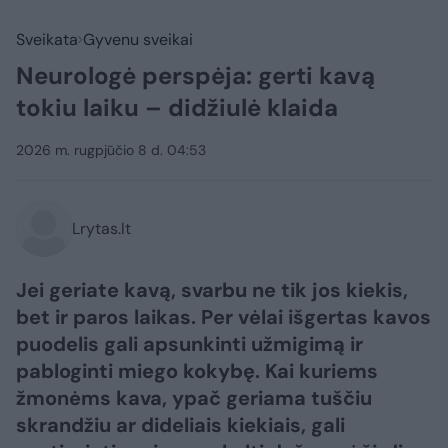
Sveikata
Gyvenu sveikai
Neurologė perspėja: gerti kavą
tokiu laiku – didžiulė klaida
2026 m. rugpjūčio 8 d. 04:53
Lrytas.lt
Jei geriate kavą, svarbu ne tik jos kiekis,
bet ir paros laikas. Per vėlai išgertas kavos
puodelis gali apsunkinti užmigimą ir
pabloginti miego kokybę. Kai kuriems
žmonėms kava, ypač geriama tuščiu
skrandžiu ar dideliais kiekiais, gali