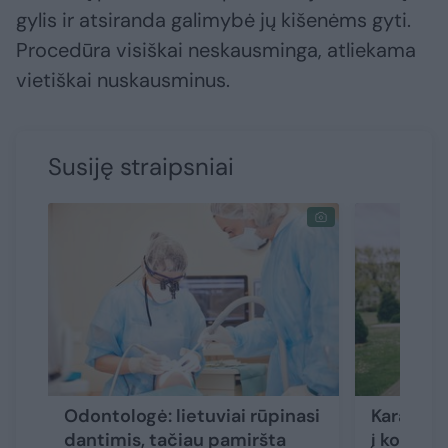
gylis ir atsiranda galimybė jų kišenėms gyti.
Procedūra visiškai neskausminga, atliekama
vietiškai nuskausminus.
Susiję straipsniai
Odontologė: lietuviai rūpinasi
Karantin
dantimis, tačiau pamiršta
į kokius 