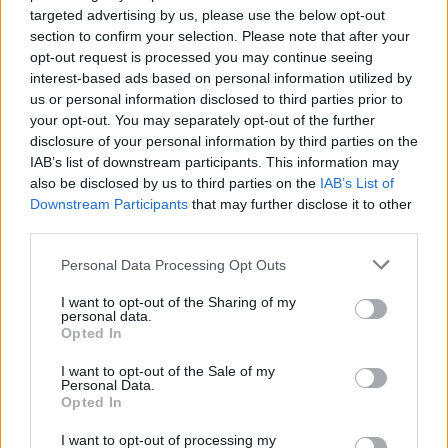
targeted advertising by us, please use the below opt-out
section to confirm your selection. Please note that after your
opt-out request is processed you may continue seeing
interest-based ads based on personal information utilized by
Daugiau nuotraukų (2)
us or personal information disclosed to third parties prior to
your opt-out. You may separately opt-out of the further
disclosure of your personal information by third parties on the
IAB’s list of downstream participants. This information may
Skaistė Poškevičienė
also be disclosed by us to third parties on the
IAB’s List of
Pranešimo spaudai nuotr.
Downstream Participants
that may further disclose it to other
third parties.
Skaistė Poškevičienė pabrėžia, kad svarbu
Personal Data Processing Opt Outs
neignoruoti sujautrėjusių ir patinusių
I want to opt-out of the Sharing of my
dantenų, kurios ne tik kraujuoja, bet ir
personal data.
Opted In
pūliuoja. Taip pat būtina laiku pastebėti
tokius pakitimus kaip tarpus tarp dantų,
I want to opt-out of the Sale of my
Personal Data.
pakitusią jų padėtį, atsiradusį jų paslankumą
Opted In
arba kai dantys vizualiai pailgėja, keičiasi
I want to opt-out of processing my