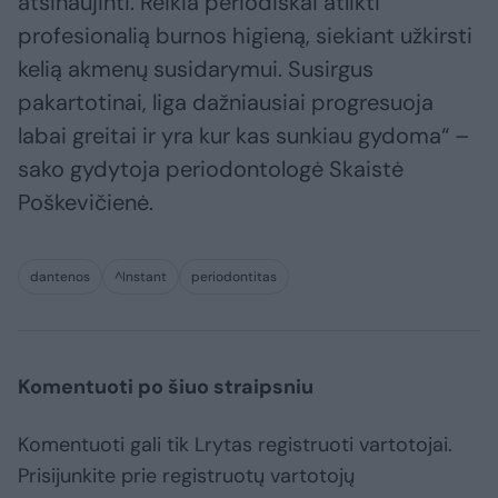
atsinaujinti. Reikia periodiškai atlikti
profesionalią burnos higieną, siekiant užkirsti
kelią akmenų susidarymui. Susirgus
pakartotinai, liga dažniausiai progresuoja
labai greitai ir yra kur kas sunkiau gydoma“ –
sako gydytoja periodontologė Skaistė
Poškevičienė.
dantenos
^Instant
periodontitas
Komentuoti po šiuo straipsniu
Komentuoti gali tik Lrytas registruoti vartotojai.
Prisijunkite prie registruotų vartotojų