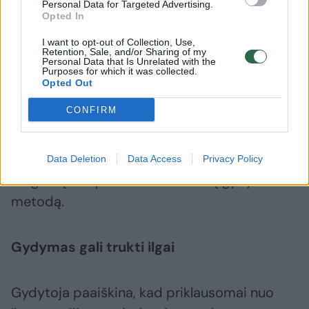
Personal Data for Targeted Advertising.
dantenų forma.
Opted In
I want to opt-out of Collection, Use,
Retention, Sale, and/or Sharing of my
Kiekvienas pacientas ir jo ligos atvejis yra
Personal Data that Is Unrelated with the
Purposes for which it was collected.
individualus, todėl jau pirmojo apsilankymo
Opted Out
klinikoje metu gydytojas periodontologas
CONFIRM
kruopščiai išanalizuoja paciento burnos
būklę, išmatuoja dantenų kišenes, įvertina
kaulo tirpimą, dantų būklę ir nustato
Data Deletion
Data Access
Privacy Policy
diagnozę bei parenka individualų gydymo
metodą.
Gydymas gali trukti ilgai
Gydytoja paaiškina, kad priklausomai nuo