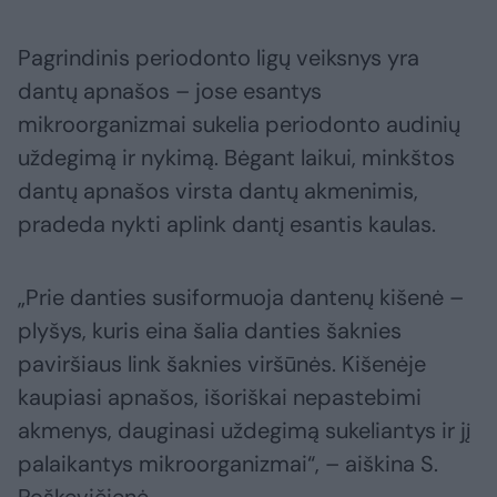
Pagrindinis periodonto ligų veiksnys yra
dantų apnašos – jose esantys
mikroorganizmai sukelia periodonto audinių
uždegimą ir nykimą. Bėgant laikui, minkštos
dantų apnašos virsta dantų akmenimis,
pradeda nykti aplink dantį esantis kaulas.
„Prie danties susiformuoja dantenų kišenė –
plyšys, kuris eina šalia danties šaknies
paviršiaus link šaknies viršūnės. Kišenėje
kaupiasi apnašos, išoriškai nepastebimi
akmenys, dauginasi uždegimą sukeliantys ir jį
palaikantys mikroorganizmai“, – aiškina S.