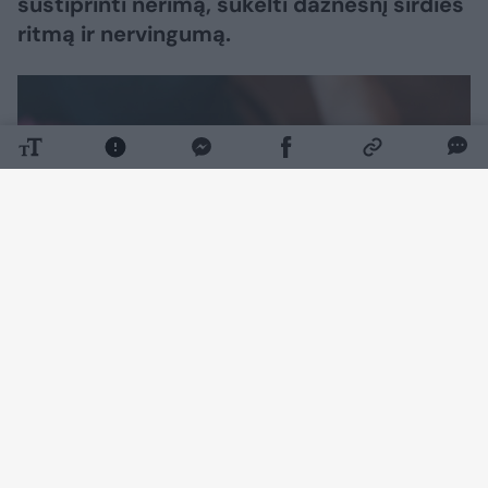
sustiprinti nerimą, sukelti dažnesnį širdies
ritmą ir nervingumą.
Daugiau nuotraukų (4)
Gydytoja neurologė Heidi Moawad įvardijo
aštuonias situacijas, kai vartoti kavą būtų
didžiulė klaida.