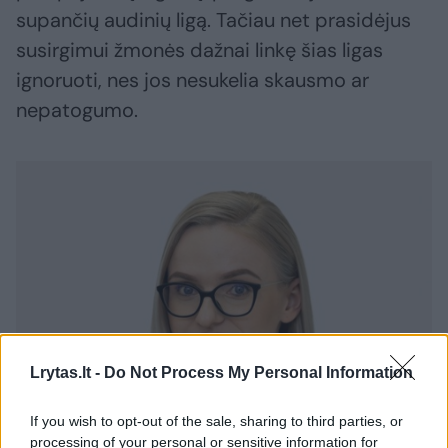
supančių audinių ligą. Tačiau net prasidėjus
susirgimui žmonės dažnai linkę šias ligas
ignoruoti, nes jos nesukelia skausmo ar
nepatogumo.
Lrytas.lt -
Do Not Process My Personal Information
If you wish to opt-out of the sale, sharing to third parties, or
processing of your personal or sensitive information for