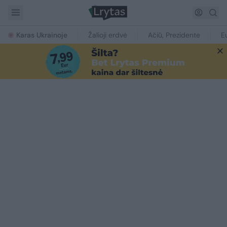
Karas Ukrainoje
Žalioji erdvė
Ačiū, Prezidente
E