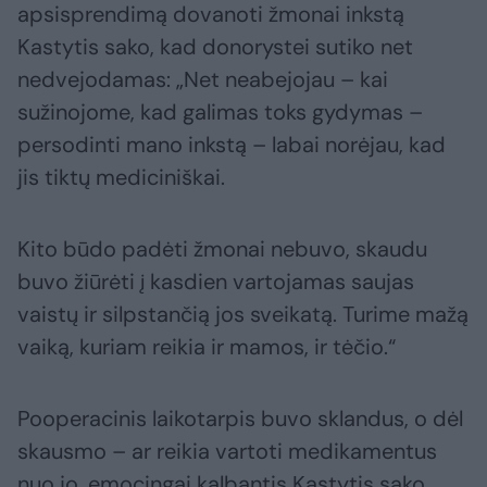
apsisprendimą dovanoti žmonai inkstą
Kastytis sako, kad donorystei sutiko net
nedvejodamas: „Net neabejojau – kai
sužinojome, kad galimas toks gydymas –
persodinti mano inkstą – labai norėjau, kad
jis tiktų mediciniškai.
Kito būdo padėti žmonai nebuvo, skaudu
buvo žiūrėti į kasdien vartojamas saujas
vaistų ir silpstančią jos sveikatą. Turime mažą
vaiką, kuriam reikia ir mamos, ir tėčio.“
Pooperacinis laikotarpis buvo sklandus, o dėl
skausmo – ar reikia vartoti medikamentus
nuo jo, emocingai kalbantis Kastytis sako,