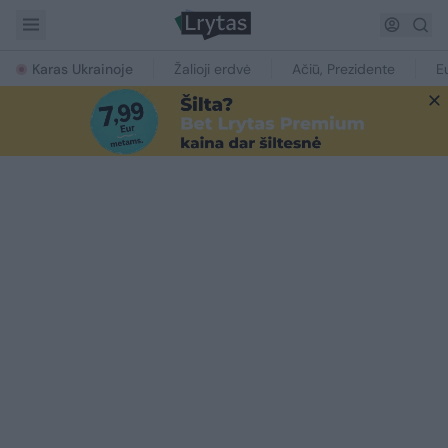
Karas Ukrainoje
Žalioji erdvė
Ačiū, Prezidente
E