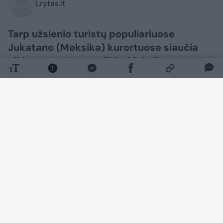
Lrytas.lt
Tarp užsienio turistų populiariuose
Jukatano (Meksika) kurortuose siaučia
ciklosporozės protrūkis. Meksikos
sanitarinės tarnybos pradėjo skubius
patikrinimus viešbučiuose po to, kai
daugybė poilsiautojų grįžo namo su
rimtomis sveikatos problemomis. Įtarimai
nukreipti į užterštą vandenį ir maistą.