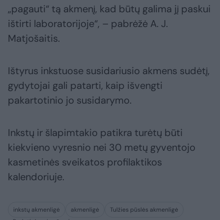
„pagauti“ tą akmenį, kad būtų galima jį paskui
ištirti laboratorijoje“, – pabrėžė A. J.
Matjošaitis.
Ištyrus inkstuose susidariusio akmens sudėtį,
gydytojai gali patarti, kaip išvengti
pakartotinio jo susidarymo.
Inkstų ir šlapimtakio patikra turėtų būti
kiekvieno vyresnio nei 30 metų gyventojo
kasmetinės sveikatos profilaktikos
kalendoriuje.
inkstų akmenligė
akmenligė
Tulžies pūslės akmenligė