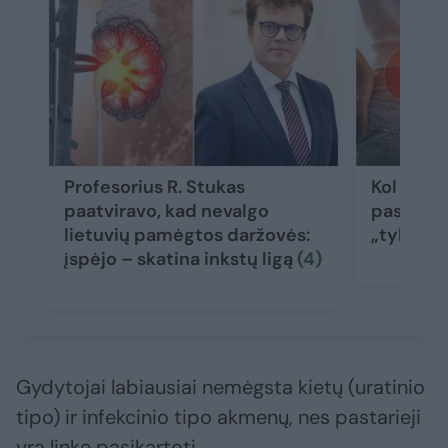
Profesorius R. Stukas
Kol nėra
paatviravo, kad nevalgo
pasakė, 
lietuvių pamėgtos daržovės:
„tylios“ 
įspėjo – skatina inkstų ligą
(4)
Gydytojai labiausiai nemėgsta kietų (uratinio
tipo) ir infekcinio tipo akmenų, nes pastarieji
yra linkę pasikartoti.