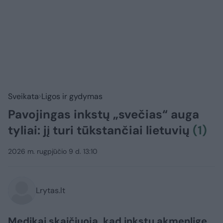
Sveikata
Ligos ir gydymas
Pavojingas inkstų „svečias“ auga
tyliai: jį turi tūkstančiai lietuvių
(1)
2026 m. rugpjūčio 9 d. 13:10
Lrytas.lt
Medikai skaičiuoja, kad inkstų akmenlige