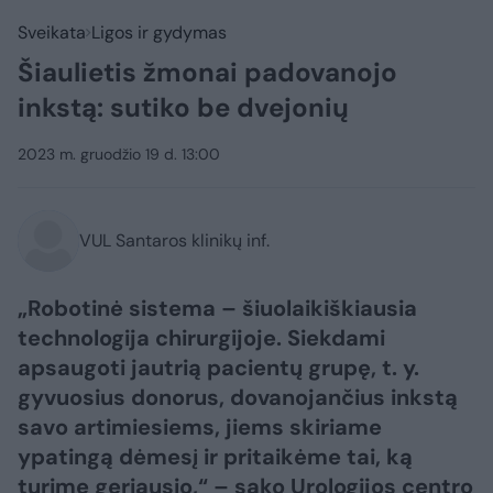
Sveikata
Ligos ir gydymas
Šiaulietis žmonai padovanojo
inkstą: sutiko be dvejonių
2023 m. gruodžio 19 d. 13:00
VUL Santaros klinikų inf.
„Robotinė sistema – šiuolaikiškiausia
technologija chirurgijoje. Siekdami
apsaugoti jautrią pacientų grupę, t. y.
gyvuosius donorus, dovanojančius inkstą
savo artimiesiems, jiems skiriame
ypatingą dėmesį ir pritaikėme tai, ką
turime geriausio,“ – sako Urologijos centro