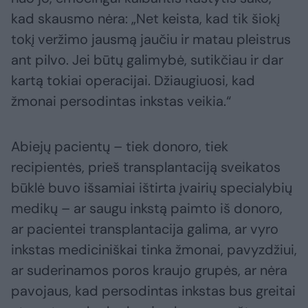
kad skausmo nėra: „Net keista, kad tik šiokį
tokį veržimo jausmą jaučiu ir matau pleistrus
ant pilvo. Jei būtų galimybė, sutikčiau ir dar
kartą tokiai operacijai. Džiaugiuosi, kad
žmonai persodintas inkstas veikia.“
Abiejų pacientų – tiek donoro, tiek
recipientės, prieš transplantaciją sveikatos
būklė buvo išsamiai ištirta įvairių specialybių
medikų – ar saugu inkstą paimto iš donoro,
ar pacientei transplantacija galima, ar vyro
inkstas mediciniškai tinka žmonai, pavyzdžiui,
ar suderinamos poros kraujo grupės, ar nėra
pavojaus, kad persodintas inkstas bus greitai