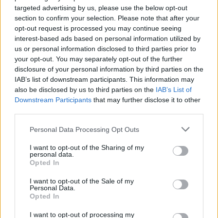
donorus po operacijos: visą gyvenimą jiems
targeted advertising by us, please use the below opt-out
section to confirm your selection. Please note that after your
reguliariai atliekami inksto veiklos tyrimai,
opt-out request is processed you may continue seeing
stebimas kraujo spaudimo dydis ir kiti
interest-based ads based on personal information utilized by
sveikatos rodikliai.
us or personal information disclosed to third parties prior to
your opt-out. You may separately opt-out of the further
disclosure of your personal information by third parties on the
IAB’s list of downstream participants. This information may
Ir recipientė, ir jos donoras vyras yra dėkingi
also be disclosed by us to third parties on the
IAB’s List of
juos gydžiusiam ir prižiūrėjusiam personalui –
Downstream Participants
that may further disclose it to other
Urologijos, Nefrologijos, Anesteziologijos,
third parties.
intensyvios terapijos ir skausmo gydymo
Personal Data Processing Opt Outs
centro I Intensyviosios terapijos, I
I want to opt-out of the Sharing of my
Anesteziologijos skyriaus medikams.
personal data.
Opted In
I want to opt-out of the Sale of my
Personal Data.
inksto persodinimas
Santaros klinikos
laparoskopija
Opted In
Rodyti daugiau žymių
I want to opt-out of processing my