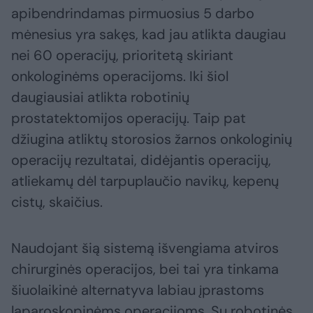
apibendrindamas pirmuosius 5 darbo
mėnesius yra sakęs, kad jau atlikta daugiau
nei 60 operacijų, prioritetą skiriant
onkologinėms operacijoms. Iki šiol
daugiausiai atlikta robotinių
prostatektomijos operacijų. Taip pat
džiugina atliktų storosios žarnos onkologinių
operacijų rezultatai, didėjantis operacijų,
atliekamų dėl tarpuplaučio navikų, kepenų
cistų, skaičius.
Naudojant šią sistemą išvengiama atviros
chirurginės operacijos, bei tai yra tinkama
šiuolaikinė alternatyva labiau įprastoms
laparoskopinėms operacijoms. Su robotinės