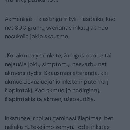
Akmenligė – klastinga ir tyli. Pasitaiko, kad
net 300 gramų sveriantis inkstų akmuo
nesukelia jokio skausmo.
„Kol akmuo yra inkste, žmogus paprastai
nejaučia jokių simptomų, nesvarbu net
akmens dydis. Skausmas atsiranda, kai
akmuo „išvažiuoja“ iš inksto ir patenka į
šlapimtakį. Kad akmuo jo nedirgintų,
šlapimtakis tą akmenį užspaudžia.
Inkstuose ir toliau gaminasi šlapimas, bet
nelieka nutekėjimo žemyn. Todėl inkstas