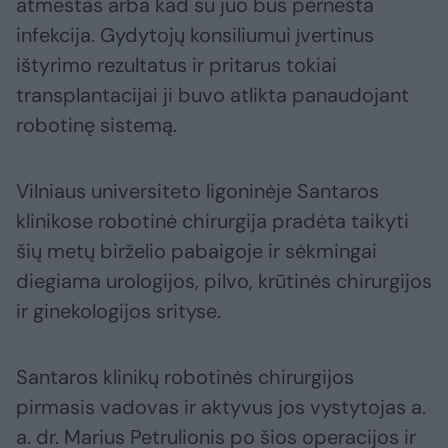
atmestas arba kad su juo bus pernešta
infekcija. Gydytojų konsiliumui įvertinus
ištyrimo rezultatus ir pritarus tokiai
transplantacijai ji buvo atlikta panaudojant
robotinę sistemą.
Vilniaus universiteto ligoninėje Santaros
klinikose robotinė chirurgija pradėta taikyti
šių metų birželio pabaigoje ir sėkmingai
diegiama urologijos, pilvo, krūtinės chirurgijos
ir ginekologijos srityse.
Santaros klinikų robotinės chirurgijos
pirmasis vadovas ir aktyvus jos vystytojas a.
a. dr. Marius Petrulionis po šios operacijos ir