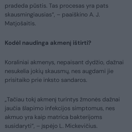
pradeda pūstis. Tas procesas yra pats
skausmingiausias“, – paaiškino A. J.
Matjošaitis.
Kodėl naudinga akmenį ištirti?
Koraliniai akmenys, nepaisant dydžio, dažnai
nesukelia jokių skausmų, nes augdami jie
prisitaiko prie inksto sandaros.
„Tačiau tokį akmenį turintys žmonės dažnai
jaučia šlapimo infekcijos simptomus, nes
akmuo yra kaip matrica bakterijoms
susidaryti“, – įspėjo L. Mickevičius.