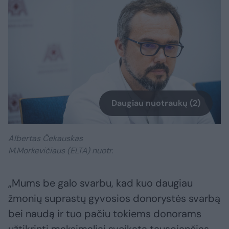
Daugiau nuotraukų (2)
Albertas Čekauskas
M.Morkevičiaus (ELTA) nuotr.
„Mums be galo svarbu, kad kuo daugiau
žmonių suprastų gyvosios donorystės svarbą
bei naudą ir tuo pačiu tokiems donorams