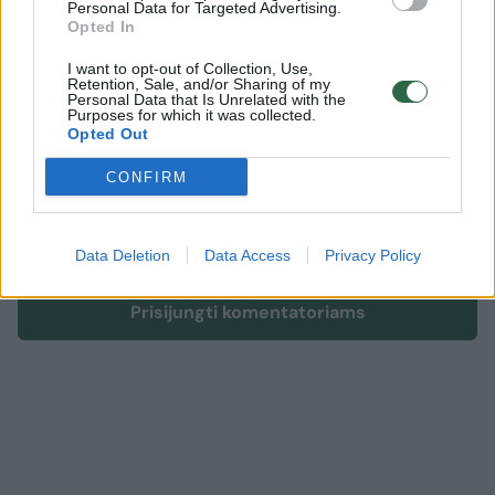
Personal Data for Targeted Advertising.
Opted In
Komentuoti po šiuo straipsniu
I want to opt-out of Collection, Use,
Retention, Sale, and/or Sharing of my
Personal Data that Is Unrelated with the
Komentuoti gali tik Lrytas registruoti vartotojai.
Purposes for which it was collected.
Opted Out
Prisijunkite prie registruotų vartotojų
bendruomenės ir bendraukite komentaruose!
CONFIRM
Rodyti komentarus
Data Deletion
Data Access
Privacy Policy
Prisijungti komentatoriams