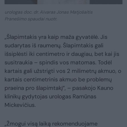
urologas doc. dr. Aivaras Jonas Matjošaitis
Pranešimo spaudai nuotr.
„Šlapimtakis yra kaip maža gyvatėlė. Jis
sudarytas iš raumenų. Šlapimtakis gali
išsiplėsti iki centimetro ir daugiau, bet kai jis
susitraukia – spindis vos matomas. Todėl
kartais gali užstrigti vos 2 milimetrų akmuo, o
kartais centimetrinis akmuo be problemų
praeina pro šlapimtakį“, – pasakojo Kauno
klinikų gydytojas urologas Ramūnas
Mickevičius.
„Žmogui visą laiką rekomenduojame