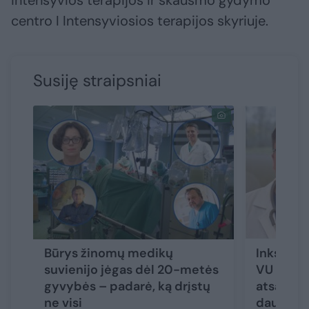
intensyvios terapijos ir skausmo gydymo
centro I Intensyviosios terapijos skyriuje.
Susiję straipsniai
Būrys žinomų medikų
Inkstų li
suvienijo jėgas dėl 20-metės
VU docen
gyvybės – padarė, ką drįstų
atsakė, k
ne visi
daugelis