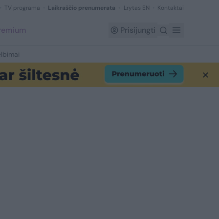
TV programa
Laikraščio prenumerata
Lrytas EN
Kontaktai
Premium
Prisijungti
lbimai