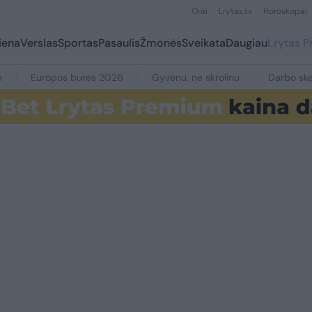
Orai
Lrytas.tv
Horoskopai
iena
Verslas
Sportas
Pasaulis
Žmonės
Sveikata
Daugiau
Lrytas 
e
Europos burės 2026
Gyvenu, ne skrolinu
Darbo ske