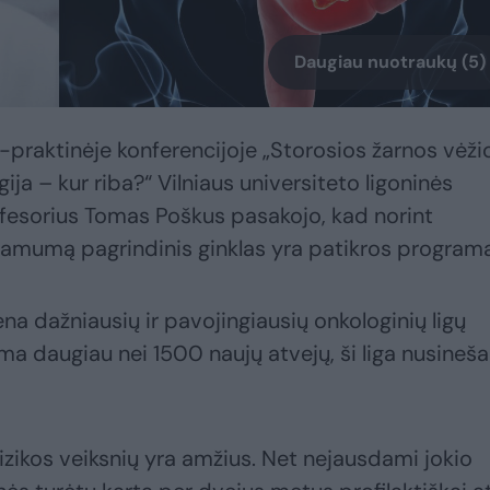
Daugiau nuotraukų (5)
-praktinėje konferencijoje „Storosios žarnos vėži
gija – kur riba?“ Vilniaus universiteto ligoninės
ofesorius Tomas Poškus pasakojo, kad norint
amumą pagrindinis ginklas yra patikros programa
na dažniausių ir pavojingiausių onkologinių ligų
ma daugiau nei 1500 naujų atvejų, ši liga nusineša
rizikos veiksnių yra amžius. Net nejausdami jokio