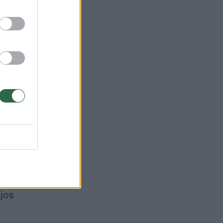
kad
kopu
jos