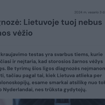
2024 m. vasario 3 d.
gnozė: Lietuvoje tuoj nebus
nos vėžio
 kraujavimo testas yra svarbus tiems, kurie
čiasi ir neįtaria, kad storosios žarnos vėžys
ęs. Be tyrimų šios ligos diagnozės neįmano
ti, tačiau pagal tai, kiek Lietuva atlieka per
lonoskopijų, esame smarkai atsilikę nuo to
ip Nyderlandai, nes trūksta gydytojų.