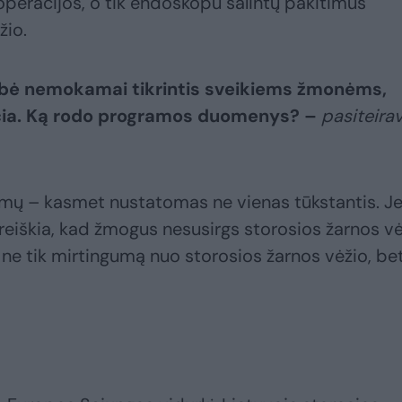
e operacijos, o tik endoskopu šalintų pakitimus
žio.
mybė nemokamai tikrintis sveikiems žmonėms,
učia. Ką rodo programos duomenys? –
pasiteira
omų – kasmet nustatomas ne vienas tūkstantis. Je
eiškia, kad žmogus nesusirgs storosios žarnos vė
ne tik mirtingumą nuo storosios žarnos vėžio, bet