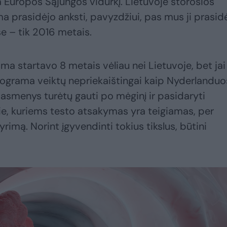
ka Europos Sąjungos vidurkį. Lietuvoje storosios
a prasidėjo anksti, pavyzdžiui, pas mus ji prasid
 – tik 2016 metais.
a startavo 8 metais vėliau nei Lietuvoje, bet jai
rograma veiktų nepriekaištingai kaip Nyderlanduo
s asmenys turėtų gauti po mėginį ir pasidaryti
tie, kuriems testo atsakymas yra teigiamas, per
rimą. Norint įgyvendinti tokius tikslus, būtini