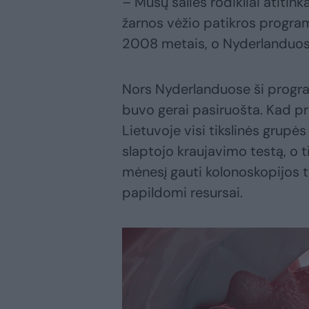
– Mūsų šalies rodikliai atitin
žarnos vėžio patikros program
2008 metais, o Nyderlanduose
Nors Nyderlanduose ši program
buvo gerai pasiruošta. Kad p
Lietuvoje visi tikslinės grupė
slaptojo kraujavimo testą, o 
mėnesį gauti kolonoskopijos ty
papildomi resursai.