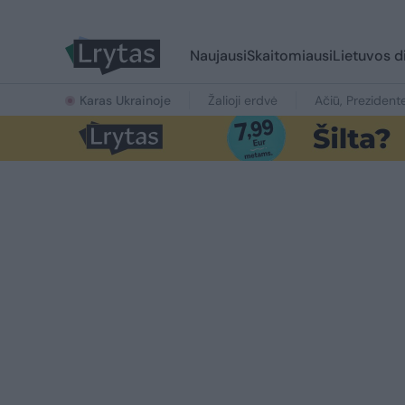
Naujausi
Skaitomiausi
Lietuvos d
Karas Ukrainoje
Žalioji erdvė
Ačiū, Prezident