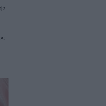
ėjo
se,