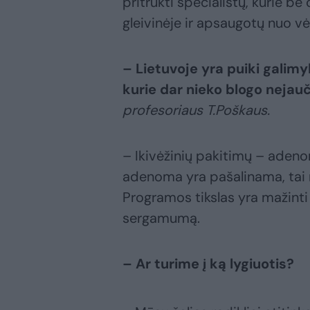
pritrūkti specialistų, kurie b
gleivinėje ir apsaugotų nuo vė
– Lietuvoje yra puiki gali
kurie dar nieko blogo neja
profesoriaus T.Poškaus.
– Ikivėžinių pakitimų – aden
adenoma yra pašalinama, tai r
Programos tikslas yra mažinti 
sergamumą.
– Ar turime į ką lygiuotis?