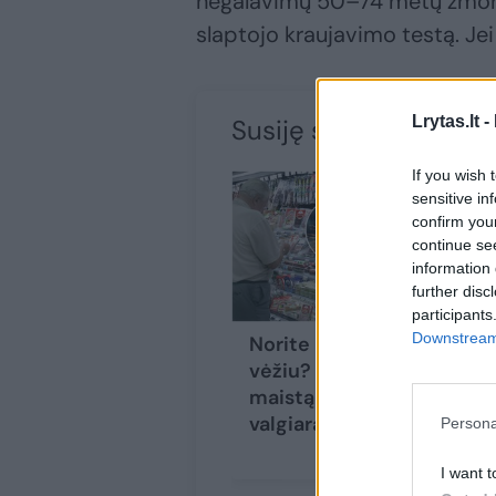
negalavimų 50–74 metų žmonės 
slaptojo kraujavimo testą. Je
Lrytas.lt -
Susiję straipsniai
If you wish 
sensitive in
confirm you
continue se
information 
further disc
participants
Downstream 
Norite nesirgti
vėžiu? Išbraukite šį
maistą iš savo
valgiaraščio
Persona
I want t