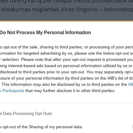
turėtų kartą per dvejus metus profilaktiškai atl
i atsakymas teigiamas, kitas žingsnis – kolonoskop
Do Not Process My Personal Information
to opt-out of the sale, sharing to third parties, or processing of your per
formation for targeted advertising by us, please use the below opt-out s
r selection. Please note that after your opt-out request is processed y
eing interest-based ads based on personal information utilized by us or
disclosed to third parties prior to your opt-out. You may separately opt-
losure of your personal information by third parties on the IAB’s list of
. This information may also be disclosed by us to third parties on the
IA
Participants
that may further disclose it to other third parties.
Vėžio instituto
5 požymiai, kurie
V
vadovas V.
gali byloti apie vėžį
Pečeliūnas – apie
– privalote
i
kosmiškai brangų
pasitikrinti
l Data Processing Opt Outs
gydymą ir netikėtą
o opt-out of the Sharing of my personal data.
vėlyvų ligos