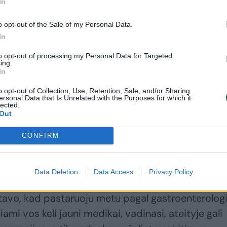
In
diagnozių priežastį
o opt-out of the Sale of my Personal Data.
In
to opt-out of processing my Personal Data for Targeted
ing.
ojo kraujo mėginys būna teigiamas, o tai reiškia, 
In
atose. Tokie pacientai turėtų būti tiriami endos
o opt-out of Collection, Use, Retention, Sale, and/or Sharing
 pasakojo T.Poškus.
ersonal Data that Is Unrelated with the Purposes for which it
lected.
Out
prietaisu – endoskopu – apžiūrima storoji žarna.
CONFIRM
gabalėlių ištirti (biopsija), pašalinami įvairūs
, o tai reiškia, kad nebus rimtos ligos.
Data Deletion
Data Access
Privacy Policy
tavo, kad pastaruoju metu pagal gastroenterologi
ami vos keli jauni medikai, vadinasi, ateityje gali