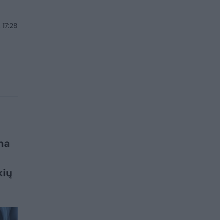
 17:28
ma
kių