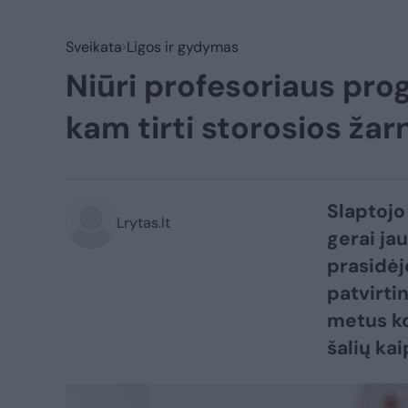
Sveikata
Ligos ir gydymas
Niūri profesoriaus pro
kam tirti storosios žar
Slaptojo
Lrytas.lt
gerai jau
prasidėj
patvirtin
metus ko
šalių ka