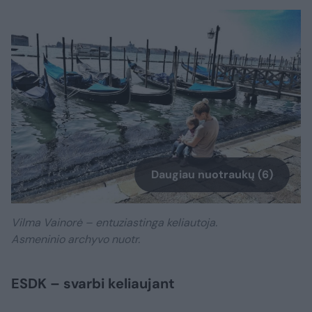
Daugiau nuotraukų (6)
Vilma Vainorė – entuziastinga keliautoja.
Asmeninio archyvo nuotr.
ESDK – svarbi keliaujant