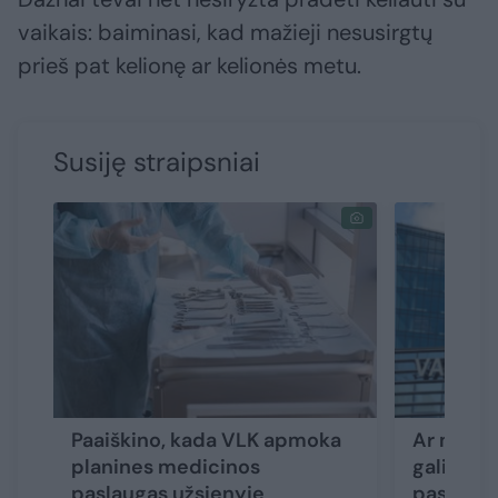
vaikais: baiminasi, kad mažieji nesusirgtų
prieš pat kelionę ar kelionės metu.
Susiję straipsniai
Paaiškino, kada VLK apmoka
Ar mano 
planines medicinos
galioja? 
paslaugas užsienyje
paslauga