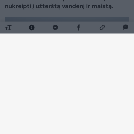
nukreipti į užterštą vandenį ir maistą.
Daugiau nuotraukų (2)
Atostogos Kintana Roo valstijoje rytinėje
Meksikoje daugeliui turistų baigėsi sveikatos
problemomis. Reaguodama į nerimą