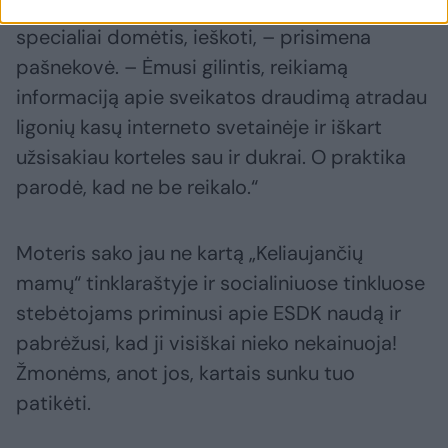
pavykdavo rasti, buvo labai padrika, tad teko
specialiai domėtis, ieškoti, – prisimena
pašnekovė. – Ėmusi gilintis, reikiamą
informaciją apie sveikatos draudimą atradau
ligonių kasų interneto svetainėje ir iškart
užsisakiau korteles sau ir dukrai. O praktika
parodė, kad ne be reikalo.“
Moteris sako jau ne kartą „Keliaujančių
mamų“ tinklaraštyje ir socialiniuose tinkluose
stebėtojams priminusi apie ESDK naudą ir
pabrėžusi, kad ji visiškai nieko nekainuoja!
Žmonėms, anot jos, kartais sunku tuo
patikėti.