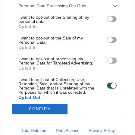
skubus transportavimas į Atėnus... O užteko
Personal Data Processing Opt Outs
ESDK, kad visa medicininė pagalba būtų
I want to opt-out of the Sharing of my
personal data.
suteikta nemokamai.“
Opted In
I want to opt-out of the Sale of my
Personal Data.
Kortelė išduodama nemokamai
Opted In
I want to opt-out of processing my
Personal Data for Targeted Advertising.
V. Vainorė pasakoja apie ESDK sužinojusi, kai
Opted In
ruošėsi pirmai savarankiškai kelionei su
I want to opt-out of Collection, Use,
jaunėle. „Ėmiau planuoti pirmąją kelionę su
Retention, Sale, and/or Sharing of my
Personal Data that Is Unrelated with the
beveik metukų dukra. Sveikatos klausimas
Purposes for which it was collected.
Opted Out
atrodė labai svarbus ruošiantis vykti svetur
su nė metų neturinčiu vaiku. Tuomet
CONFIRM
specifinės informacijos apie keliones su
vaikais dar nebuvo daug, o tą, kurią
Data Deletion
Data Access
Privacy Policy