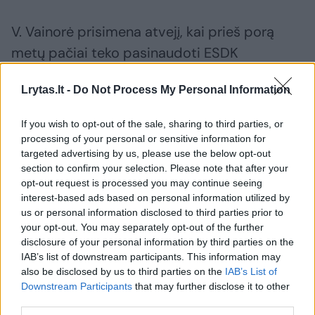
V. Vainorė prisimena atvejį, kai prieš porą
metų pačiai teko pasinaudoti ESDK
garantijomis Santorinio saloje.
Lrytas.lt -
Do Not Process My Personal Information
„Kelionės metu staiga sutriko sveikata, todėl
If you wish to opt-out of the sale, sharing to third parties, or
buvau paguldyta į ligoninę. Kai būklė
processing of your personal or sensitive information for
targeted advertising by us, please use the below opt-out
nebekėlė pavojaus, grįžau į Lietuvą lėktuvu,
section to confirm your selection. Please note that after your
kur manęs jau laukė greitoji medicinos
opt-out request is processed you may continue seeing
interest-based ads based on personal information utilized by
pagalba ir išvežė į Santaros klinikas, –
us or personal information disclosed to third parties prior to
laimingai pasibaigusį nemalonų nutikimą
your opt-out. You may separately opt-out of the further
disclosure of your personal information by third parties on the
prisimena moteris. – Nenoriu nė pagalvoti,
IAB’s list of downstream participants. This information may
kiek tai būtų atsiėję: skubus gydytojų
also be disclosed by us to third parties on the
IAB’s List of
konsiliumas Santorinio ligoninėje, tyrimai,
Downstream Participants
that may further disclose it to other
third parties.
lašelinės, vaistai ir kt. Net buvo svarstomas