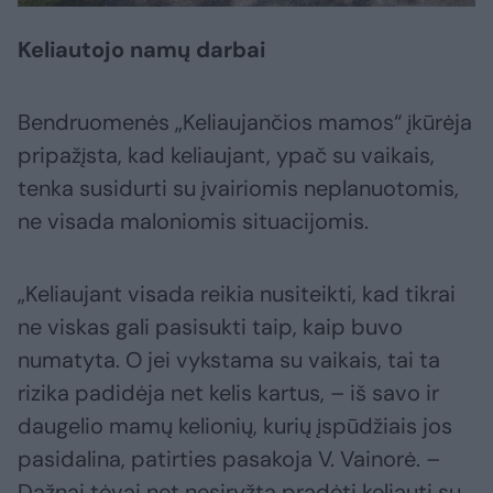
Keliautojo namų darbai
Bendruomenės „Keliaujančios mamos“ įkūrėja
pripažįsta, kad keliaujant, ypač su vaikais,
tenka susidurti su įvairiomis neplanuotomis,
ne visada maloniomis situacijomis.
„Keliaujant visada reikia nusiteikti, kad tikrai
ne viskas gali pasisukti taip, kaip buvo
numatyta. O jei vykstama su vaikais, tai ta
rizika padidėja net kelis kartus, – iš savo ir
daugelio mamų kelionių, kurių įspūdžiais jos
pasidalina, patirties pasakoja V. Vainorė. –
Dažnai tėvai net nesiryžta pradėti keliauti su