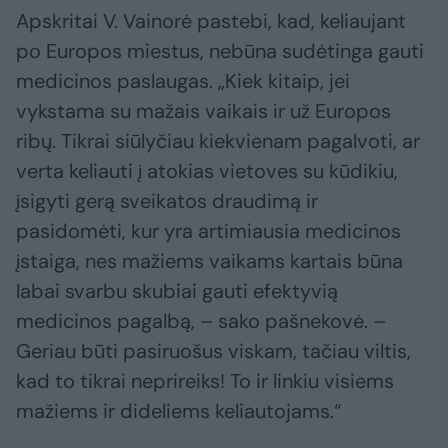
Apskritai V. Vainorė pastebi, kad, keliaujant
po Europos miestus, nebūna sudėtinga gauti
medicinos paslaugas. „Kiek kitaip, jei
vykstama su mažais vaikais ir už Europos
ribų. Tikrai siūlyčiau kiekvienam pagalvoti, ar
verta keliauti į atokias vietoves su kūdikiu,
įsigyti gerą sveikatos draudimą ir
pasidomėti, kur yra artimiausia medicinos
įstaiga, nes mažiems vaikams kartais būna
labai svarbu skubiai gauti efektyvią
medicinos pagalbą, – sako pašnekovė. –
Geriau būti pasiruošus viskam, tačiau viltis,
kad to tikrai neprireiks! To ir linkiu visiems
mažiems ir dideliems keliautojams.“