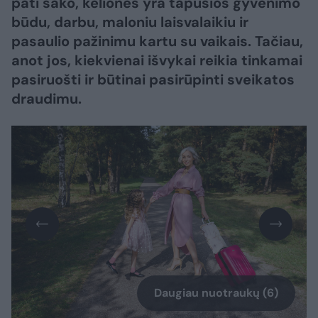
pati sako, kelionės yra tapusios gyvenimo
būdu, darbu, maloniu laisvalaikiu ir
pasaulio pažinimu kartu su vaikais. Tačiau,
anot jos, kiekvienai išvykai reikia tinkamai
pasiruošti ir būtinai pasirūpinti sveikatos
draudimu.
Daugiau nuotraukų (6)