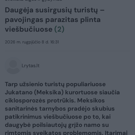
Daugėja susirgusių turistų –
pavojingas parazitas plinta
viešbučiuose
(2)
2026 m. rugpjūčio 8 d. 16:31
Lrytas.lt
Tarp užsienio turistų populiariuose
Jukatano (Meksika) kurortuose siaučia
ciklosporozės protrūkis. Meksikos
sanitarinės tarnybos pradėjo skubius
patikrinimus viešbučiuose po to, kai
daugybė poilsiautojų grįžo namo su
rimtomis sveikatos problemomis. Įtarimai