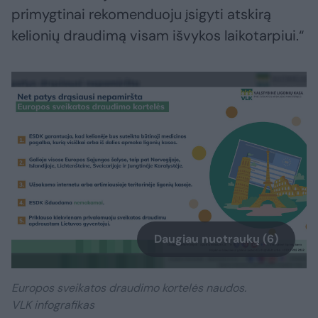
primygtinai rekomenduoju įsigyti atskirą
kelionių draudimą visam išvykos laikotarpiui.“
Daugiau nuotraukų (6)
Europos sveikatos draudimo kortelės naudos.
VLK infografikas