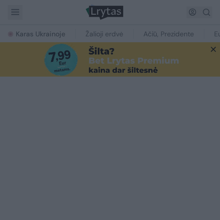
Karas Ukrainoje
Žalioji erdvė
Ačiū, Prezidente
E