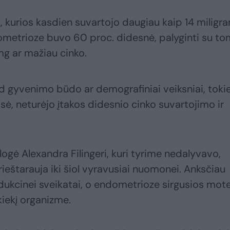
, kurios kasdien suvartojo daugiau kaip 14 miligr
dometrioze buvo 60 proc. didesnė, palyginti su to
mg ar mažiau cinko.
d gyvenimo būdo ar demografiniai veiksniai, toki
sė, neturėjo įtakos didesnio cinko suvartojimo ir
ogė Alexandra Filingeri, kuri tyrime nedalyvavo,
rieštarauja iki šiol vyravusiai nuomonei. Anksčiau
ukcinei sveikatai, o endometrioze sirgusios mot
kiekį organizme.