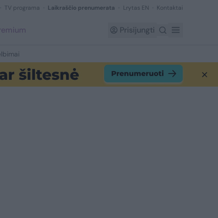
TV programa
Laikraščio prenumerata
Lrytas EN
Kontaktai
Premium
Prisijungti
lbimai