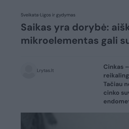
Sveikata
Ligos ir gydymas
Saikas yra dorybė: aišk
mikroelementas gali su
Cinkas 
Lrytas.lt
reikalin
Tačiau n
cinko su
endometr