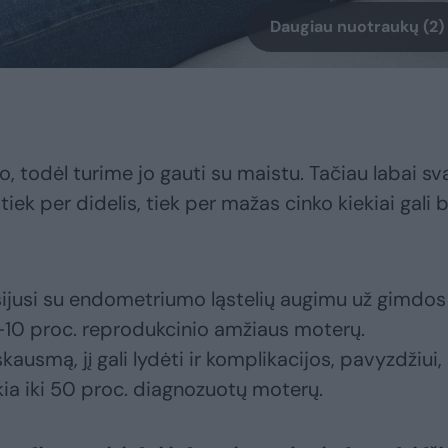
Daugiau nuotraukų (2)
, todėl turime jo gauti su maistu. Tačiau labai s
tiek per didelis, tiek per mažas cinko kiekiai gali b
sijusi su endometriumo ląstelių augimu už gimdos
6–10 proc. reprodukcinio amžiaus moterų.
ausmą, jį gali lydėti ir komplikacijos, pavyzdžiui,
kia iki 50 proc. diagnozuotų moterų.