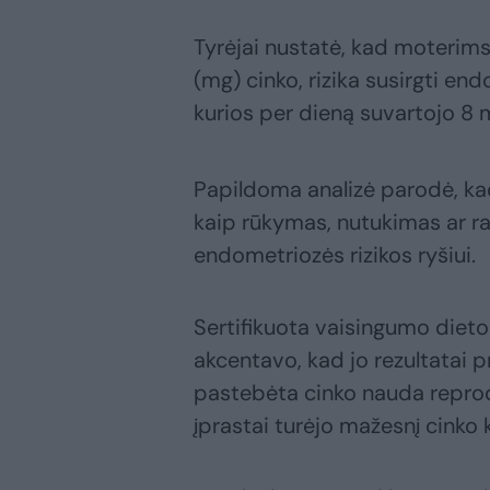
Tyrėjai nustatė, kad moterims
(mg) cinko, rizika susirgti en
kurios per dieną suvartojo 8 
Papildoma analizė parodė, ka
kaip rūkymas, nutukimas ar ra
endometriozės rizikos ryšiui.
Sertifikuota vaisingumo dietol
akcentavo, kad jo rezultatai p
pastebėta cinko nauda reprod
įprastai turėjo mažesnį cinko 