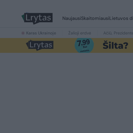
Naujausi
Skaitomiausi
Lietuvos d
Karas Ukrainoje
Žalioji erdvė
Ačiū, Prezident