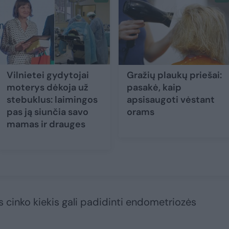
Vilnietei gydytojai
Gražių plaukų priešai:
moterys dėkoja už
pasakė, kaip
stebuklus: laimingos
apsisaugoti vėstant
pas ją siunčia savo
orams
mamas ir drauges
s cinko kiekis gali padidinti endometriozės