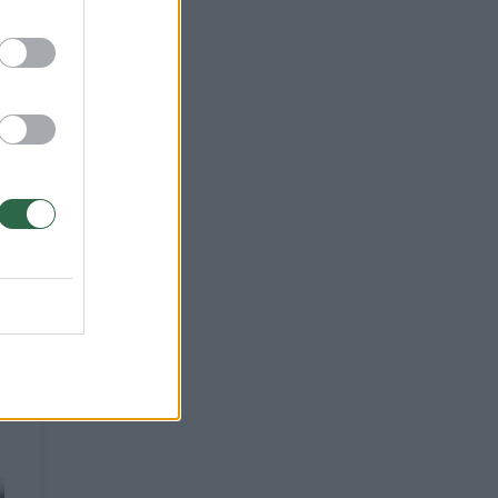
315
ė.
bos