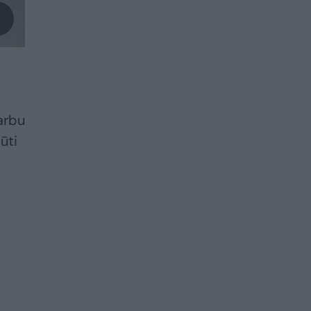
varbu
ūti