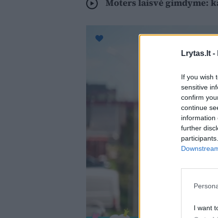
Moters laisvė gimdyme: ką
Lrytas.lt -
If you wish 
sensitive in
confirm you
continue se
information 
further disc
participants
Downstream 
Persona
I want t