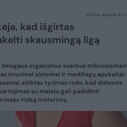
2024 m. lapkričio 8 d.
ėja, kad išgirtas
kelti skausmingą ligą
– žmogaus organizmui svarbus mikroelemen
gas imuninei sistemai ir medžiagų apykaitai.
eseniai atliktas tyrimas rodo, kad didesnis
vartojimas su maistu gali padidinti
iozės riziką moterims.