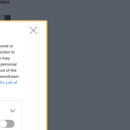
iama
sonal or
ection to
ou may
 personal
out of the
 downstream
B’s List of