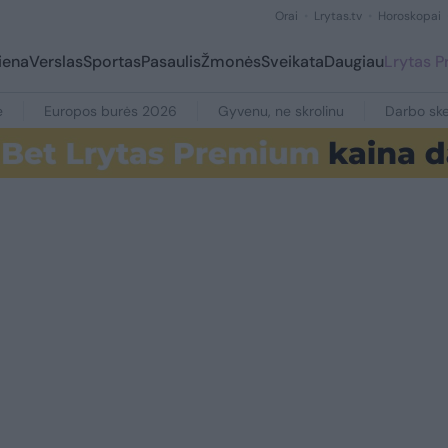
Orai
Lrytas.tv
Horoskopai
iena
Verslas
Sportas
Pasaulis
Žmonės
Sveikata
Daugiau
Lrytas 
e
Europos burės 2026
Gyvenu, ne skrolinu
Darbo ske