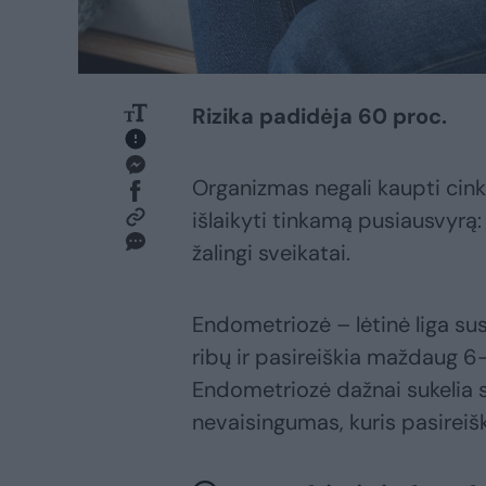
Rizika padidėja 60 proc.
Organizmas negali kaupti cinko
išlaikyti tinkamą pusiausvyrą: 
žalingi sveikatai.
Endometriozė – lėtinė liga su
ribų ir pasireiškia maždaug 
Endometriozė dažnai sukelia sk
nevaisingumas, kuris pasireiš