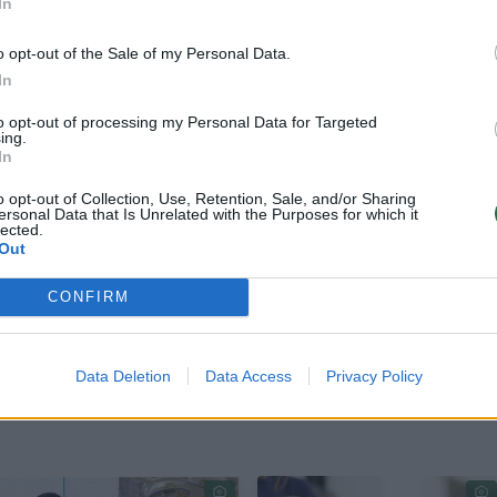
In
o opt-out of the Sale of my Personal Data.
In
elbti žurnale „BMC Public Health“
, iš viso įtraukė 4
, beveik 8 proc. jų buvo diagnozuota endometrioz
to opt-out of processing my Personal Data for Targeted
ing.
In
yrėjai vertino, pasirėmę dalyvių užpildytais mity
o opt-out of Collection, Use, Retention, Sale, and/or Sharing
ersonal Data that Is Unrelated with the Purposes for which it
lected.
Out
CONFIRM
 pradžių iškėlė hipotezę – jie manė, kad didesnis
mažinti endometriozės riziką.
Data Deletion
Data Access
Privacy Policy