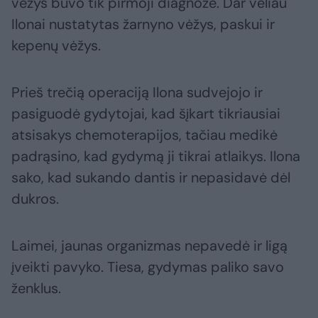
vėžys buvo tik pirmoji diagnozė. Dar vėliau
Ilonai nustatytas žarnyno vėžys, paskui ir
kepenų vėžys.
Prieš trečią operaciją Ilona sudvejojo ir
pasiguodė gydytojai, kad šįkart tikriausiai
atsisakys chemoterapijos, tačiau medikė
padrąsino, kad gydymą ji tikrai atlaikys. Ilona
sako, kad sukando dantis ir nepasidavė dėl
dukros.
Laimei, jaunas organizmas nepavedė ir ligą
įveikti pavyko. Tiesa, gydymas paliko savo
ženklus.