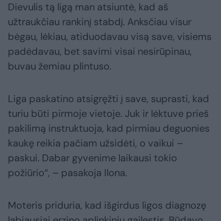
Dievulis tą ligą man atsiuntė, kad aš
užtraukčiau rankinį stabdį. Anksčiau visur
bėgau, lėkiau, atiduodavau visą save, visiems
padėdavau, bet savimi visai nesirūpinau,
buvau žemiau plintuso.
Liga paskatino atsigręžti į save, suprasti, kad
turiu būti pirmoje vietoje. Juk ir lėktuve prieš
pakilimą instruktuoja, kad pirmiau deguonies
kaukę reikia pačiam užsidėti, o vaikui –
paskui. Dabar gyvenime laikausi tokio
požiūrio“, – pasakoja Ilona.
Moteris priduria, kad išgirdus ligos diagnozę
labiausiai erzino aplinkinių gailestis. Būdavo,