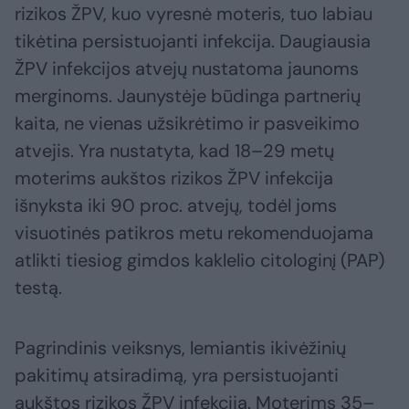
rizikos ŽPV, kuo vyresnė moteris, tuo labiau
tikėtina persistuojanti infekcija. Daugiausia
ŽPV infekcijos atvejų nustatoma jaunoms
merginoms. Jaunystėje būdinga partnerių
kaita, ne vienas užsikrėtimo ir pasveikimo
atvejis. Yra nustatyta, kad 18–29 metų
moterims aukštos rizikos ŽPV infekcija
išnyksta iki 90 proc. atvejų, todėl joms
visuotinės patikros metu rekomenduojama
atlikti tiesiog gimdos kaklelio citologinį (PAP)
testą.
Pagrindinis veiksnys, lemiantis ikivėžinių
pakitimų atsiradimą, yra persistuojanti
aukštos rizikos ŽPV infekcija. Moterims 35–