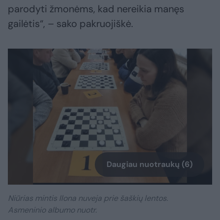
parodyti žmonėms, kad nereikia manęs
gailėtis“, – sako pakruojiškė.
Daugiau nuotraukų (6)
Niūrias mintis Ilona nuveja prie šaškių lentos.
Asmeninio albumo nuotr.