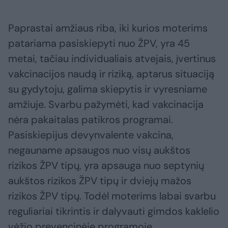
Paprastai amžiaus riba, iki kurios moterims
patariama pasiskiepyti nuo ŽPV, yra 45
metai, tačiau individualiais atvejais, įvertinus
vakcinacijos naudą ir riziką, aptarus situaciją
su gydytoju, galima skiepytis ir vyresniame
amžiuje. Svarbu pažymėti, kad vakcinacija
nėra pakaitalas patikros programai.
Pasiskiepijus devynvalente vakcina,
negauname apsaugos nuo visų aukštos
rizikos ŽPV tipų, yra apsauga nuo septynių
aukštos rizikos ŽPV tipų ir dviejų mažos
rizikos ŽPV tipų. Todėl moterims labai svarbu
reguliariai tikrintis ir dalyvauti gimdos kaklelio
vėžio prevencinėje programoje.