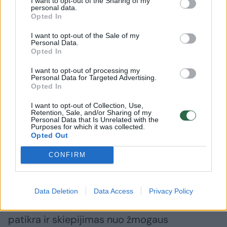
I want to opt-out of the Sharing of my
gyventojų, kai Europos Sąjungos vidurkis
personal data.
Opted In
siekia tik 4,0 mirtis 100 tūkst., Suomijoje
mirtingumo rodiklis yra tik 1,5 mirtis 100
I want to opt-out of the Sale of my
Personal Data.
tūkst. gyventojų. Suomijoje, Švedijoje,
Opted In
Danijoje ar Norvegijoje sergamumo ir
I want to opt-out of processing my
mirtingumo rodikliai yra ženkliai mažesni ir šių
Personal Data for Targeted Advertising.
Opted In
šalių pavyzdys parodo, kad šios ligos galima
I want to opt-out of Collection, Use,
išvengti“, – sako Nacionalinio vėžio centro
Retention, Sale, and/or Sharing of my
Personal Data that Is Unrelated with the
gydytoja akušerė ginekologė dr. Diana Žilovič.
Purposes for which it was collected.
Opted Out
CONFIRM
Ji pabrėžia, kad minėtose šalyse gimdos
kaklelio vėžio prevencinė programa pradėta
vykdyti daugiau nei prieš 50 metų ir
Data Deletion
Data Access
Privacy Policy
dalyvavimas joje viršija 80 proc. Efektyvi
patikra ir skiepijimas nuo žmogaus