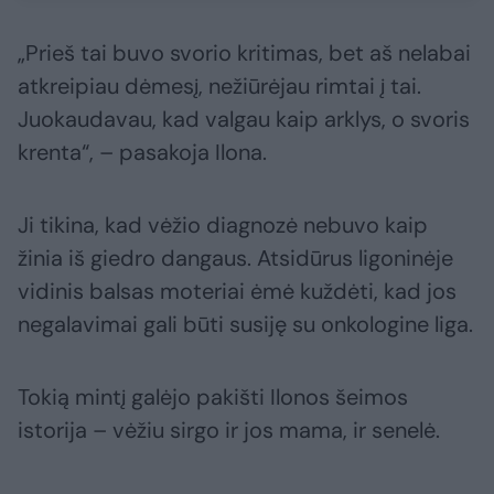
„Prieš tai buvo svorio kritimas, bet aš nelabai
atkreipiau dėmesį, nežiūrėjau rimtai į tai.
Juokaudavau, kad valgau kaip arklys, o svoris
krenta“, – pasakoja Ilona.
Ji tikina, kad vėžio diagnozė nebuvo kaip
žinia iš giedro dangaus. Atsidūrus ligoninėje
vidinis balsas moteriai ėmė kuždėti, kad jos
negalavimai gali būti susiję su onkologine liga.
Tokią mintį galėjo pakišti Ilonos šeimos
istorija – vėžiu sirgo ir jos mama, ir senelė.