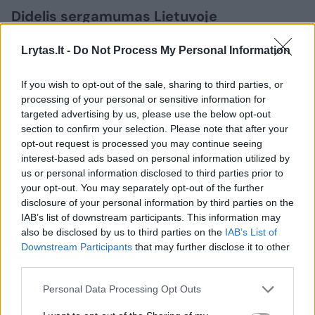
Didelis sergamumas Lietuvoje
Lrytas.lt -
Do Not Process My Personal Information
Remiantis Pasaulio sveikatos organizacijos
duomenimis 2020 metais apytiksliai 604
If you wish to opt-out of the sale, sharing to third parties, or
processing of your personal or sensitive information for
000 pasaulio moterų išgirdo gimdos kaklelio
targeted advertising by us, please use the below opt-out
vėžio diagnozę. Lietuvoje kasmet nustatoma
section to confirm your selection. Please note that after your
opt-out request is processed you may continue seeing
apie 400 naujų gimdos kaklelio vėžio atvejų,
interest-based ads based on personal information utilized by
sergamumo rodikliai 2020 metais siekė 26,8
us or personal information disclosed to third parties prior to
atvejo 100 tūkst. gyventojų, lyginant su
your opt-out. You may separately opt-out of the further
disclosure of your personal information by third parties on the
Europos Sąjungos vidurkiu tik 12,8 atvejo 100
IAB’s list of downstream participants. This information may
tūkst. gyventojų.
also be disclosed by us to third parties on the
IAB’s List of
Downstream Participants
that may further disclose it to other
third parties.
„Mirtingumas nuo šios ligos Lietuvoje taip
Personal Data Processing Opt Outs
pat išlieka labai aukštas – 9,1 mirtis 100 tūkst.