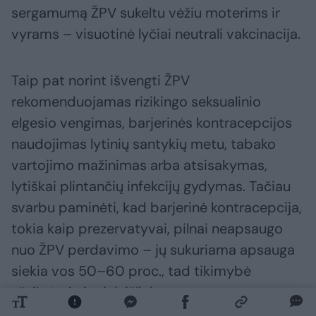
sergamumą ŽPV sukeltu vėžiu moterims ir
vyrams – visuotinė lyčiai neutrali vakcinacija.
Taip pat norint išvengti ŽPV
rekomenduojamas rizikingo seksualinio
elgesio vengimas, barjerinės kontracepcijos
naudojimas lytinių santykių metu, tabako
vartojimo mažinimas arba atsisakymas,
lytiškai plintančių infekcijų gydymas. Tačiau
svarbu paminėti, kad barjerinė kontracepcija,
tokia kaip prezervatyvai, pilnai neapsaugo
nuo ŽPV perdavimo – jų sukuriama apsauga
siekia vos 50–60 proc., tad tikimybė
užsikrėsti vis tiek išlieka.