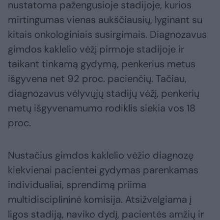
nustatoma pažengusioje stadijoje, kurios
mirtingumas vienas aukščiausių, lyginant su
kitais onkologiniais susirgimais. Diagnozavus
gimdos kaklelio vėžį pirmoje stadijoje ir
taikant tinkamą gydymą, penkerius metus
išgyvena net 92 proc. pacienčių. Tačiau,
diagnozavus vėlyvųjų stadijų vėžį, penkerių
metų išgyvenamumo rodiklis siekia vos 18
proc.
Nustačius gimdos kaklelio vėžio diagnozę
kiekvienai pacientei gydymas parenkamas
individualiai, sprendimą priima
multidisciplininė komisija. Atsižvelgiama į
ligos stadiją, naviko dydį, pacientės amžių ir