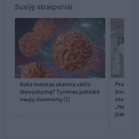
Susiję straipsniai
Koks maistas skatina vėžio
Profesori
išsivystymą? Tyrimas pateikė
žmonės d
naujų duomenų
(1)
storosios
„Neabejo
įtaką“