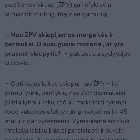
papilomos viruso (ŽPV) gali efektyviai
sumažinti mirtingumą ir sergamumą.
– Nuo ŽPV skiepijamos mergaitės ir
berniukai. O suaugusiai moteriai, ar yra
prasmė skiepytis?
, – paklausiau gydytojos
D.Žilovič.
– Optimalus laikas skiepui nuo ŽPV – iki
pirmų lytinių santykių, nes ŽVP dažniausiai
plinta lytiniu keliu, tačiau moksliniai tyrimai
rodo vakcinos efektyvumą moterims iki 45
metų ir dar vyresnėms. Vyresniame amžiuje
infekcija labiau linkusi persistuoti ir sukelti
pakitimus. ikivėžinius ir vėžinius susirgimus.