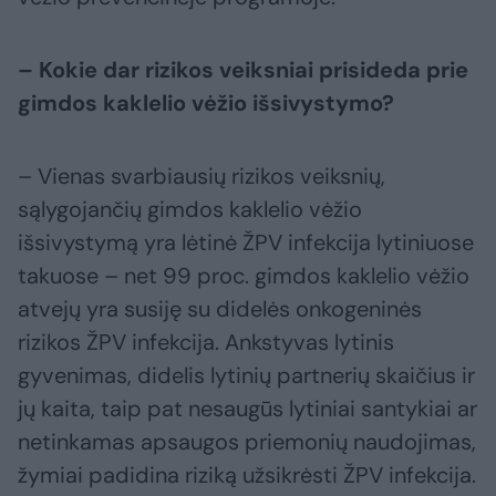
– Kokie dar rizikos veiksniai prisideda prie
gimdos kaklelio vėžio išsivystymo?
– Vienas svarbiausių rizikos veiksnių,
sąlygojančių gimdos kaklelio vėžio
išsivystymą yra lėtinė ŽPV infekcija lytiniuose
takuose – net 99 proc. gimdos kaklelio vėžio
atvejų yra susiję su didelės onkogeninės
rizikos ŽPV infekcija. Ankstyvas lytinis
gyvenimas, didelis lytinių partnerių skaičius ir
jų kaita, taip pat nesaugūs lytiniai santykiai ar
netinkamas apsaugos priemonių naudojimas,
žymiai padidina riziką užsikrėsti ŽPV infekcija.