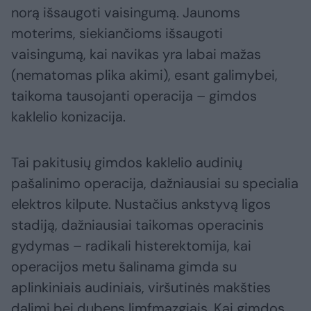
norą išsaugoti vaisingumą. Jaunoms
moterims, siekiančioms išsaugoti
vaisingumą, kai navikas yra labai mažas
(nematomas plika akimi), esant galimybei,
taikoma tausojanti operacija – gimdos
kaklelio konizacija.
Tai pakitusių gimdos kaklelio audinių
pašalinimo operacija, dažniausiai su specialia
elektros kilpute. Nustačius ankstyvą ligos
stadiją, dažniausiai taikomas operacinis
gydymas – radikali histerektomija, kai
operacijos metu šalinama gimda su
aplinkiniais audiniais, viršutinės makšties
dalimi bei dubens limfmazgiais. Kai gimdos