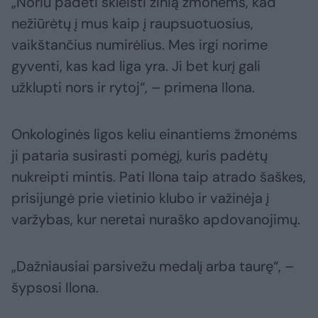
„Noriu padėti skleisti žinią žmonėms, kad
nežiūrėtų į mus kaip į raupsuotuosius,
vaikštančius numirėlius. Mes irgi norime
gyventi, kas kad liga yra. Ji bet kurį gali
užklupti nors ir rytoj“, – primena Ilona.
Onkologinės ligos keliu einantiems žmonėms
ji pataria susirasti pomėgį, kuris padėtų
nukreipti mintis. Pati Ilona taip atrado šaškes,
prisijungė prie vietinio klubo ir važinėja į
varžybas, kur neretai nuraško apdovanojimų.
„Dažniausiai parsivežu medalį arba taurę“, –
šypsosi Ilona.