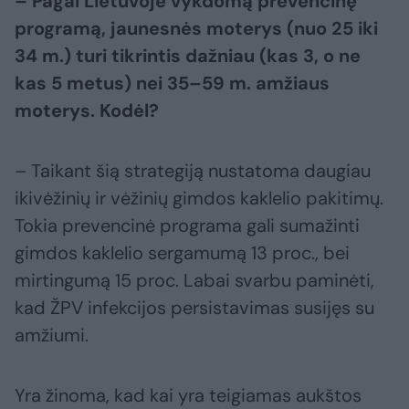
– Pagal Lietuvoje vykdomą prevencinę
programą, jaunesnės moterys (nuo 25 iki
34 m.) turi tikrintis dažniau (kas 3, o ne
kas 5 metus) nei 35–59 m. amžiaus
moterys. Kodėl?
– Taikant šią strategiją nustatoma daugiau
ikivėžinių ir vėžinių gimdos kaklelio pakitimų.
Tokia prevencinė programa gali sumažinti
gimdos kaklelio sergamumą 13 proc., bei
mirtingumą 15 proc. Labai svarbu paminėti,
kad ŽPV infekcijos persistavimas susijęs su
amžiumi.
Yra žinoma, kad kai yra teigiamas aukštos