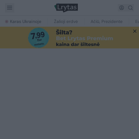
Karas Ukrainoje
Žalioji erdvė
Ačiū, Prezidente
E