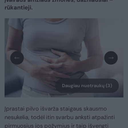
rūkantieji.
Daugiau nuotraukų (3)
Įprastai pilvo išvarža staigaus skausmo
nesukelia, todėl itin svarbu anksti atpažinti
pirmuosius jos požymius ir taip išvengti