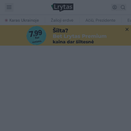
Karas Ukrainoje
Žalioji erdvė
Ačiū, Prezidente
E