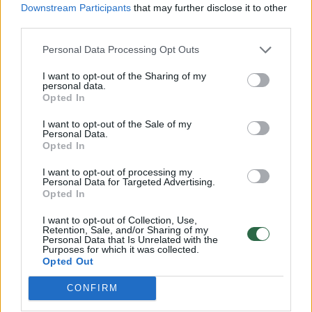
Downstream Participants
that may further disclose it to other
galimos situacijos aptariamos individualiai su
third parties.
operavusiu specialistu“, – priduria chirurgas.
Personal Data Processing Opt Outs
I want to opt-out of the Sharing of my
Rūkymas
pilvo skausmas
Sveikame kūne – sveika siela
personal data.
Opted In
I want to opt-out of the Sale of my
Personal Data.
Opted In
Komentuoti po šiuo straipsniu
I want to opt-out of processing my
Personal Data for Targeted Advertising.
Komentuoti gali tik Lrytas registruoti vartotojai.
Opted In
Prisijunkite prie registruotų vartotojų
I want to opt-out of Collection, Use,
bendruomenės ir bendraukite komentaruose!
Retention, Sale, and/or Sharing of my
Personal Data that Is Unrelated with the
Purposes for which it was collected.
Opted Out
Rodyti komentarus
CONFIRM