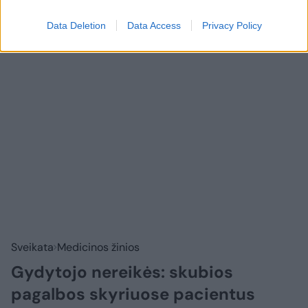
Prisijungti komentatoriams
Data Deletion
Data Access
Privacy Policy
Sveikata
Medicinos žinios
Gydytojo nereikės: skubios
pagalbos skyriuose pacientus