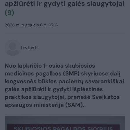
apžiūrėti ir gydyti galės slaugytojai
(9)
2026 m. rugpjūčio 6 d. 07:16
Lrytas.lt
Nuo lapkričio 1-osios skubiosios
medicinos pagalbos (SMP) skyriuose dalį
lengvesnės būklės pacientų savarankiškai
galės apžiūrėti ir gydyti išplėstinės
praktikos slaugytojai, pranešė Sveikatos
apsaugos ministerija (SAM).