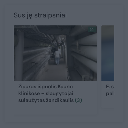
Susiję straipsniai
Žiaurus išpuolis Kauno
E. sveika
klinikose – slaugytojai
palies t
sulaužytas žandikaulis
(3)