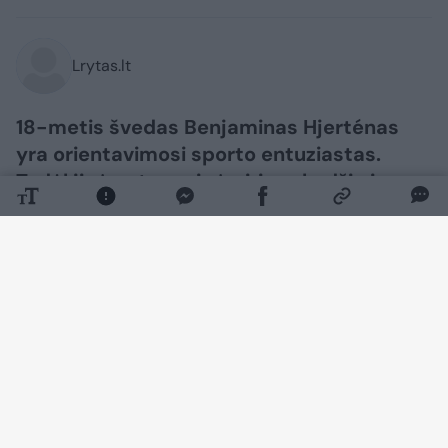
Lrytas.lt
18-metis švedas Benjaminas Hjerténas
yra orientavimosi sporto entuziastas.
Todėl jis įpratęs prie įvairių vabzdžių ir
parazitų. Tačiau vaikinui erkė įsisiurbė
labai neįprastoje vietoje. „Google“ rašo,
kad tai neįmanoma“, – patirtimi dalijosi
jis.