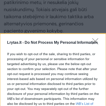
patikrinimo metu, ir nesukelia jokių
nusiskundimų. Tokiais atvejais gali būti
taikoma stebėjimo ir laukimo taktika arba
alternatyvios priemonės, gerinančios
paciento gyvenimo kokybę.
Lrytas.lt -
Do Not Process My Personal Information
Vis dėlto, pasireiškus aiškiems išvaržos
simptomams, chirurginis gydymas
If you wish to opt-out of the sale, sharing to third parties, or
processing of your personal or sensitive information for
dažniausiai tampa vienintele išeitimi.
targeted advertising by us, please use the below opt-out
section to confirm your selection. Please note that after your
opt-out request is processed you may continue seeing
„Po operacijos pacientai dažniausiai jaučiasi
interest-based ads based on personal information utilized by
gerai, o atsistatymo laikotarpis, ypač po
us or personal information disclosed to third parties prior to
your opt-out. You may separately opt-out of the further
laparoskopinių operacijų, nėra ilgas –
disclosure of your personal information by third parties on the
daugeliu atvejų jis trunka apie 2–4 savaites.
IAB’s list of downstream participants. This information may
Visos pooperacinės rekomendacijos ir
also be disclosed by us to third parties on the
IAB’s List of