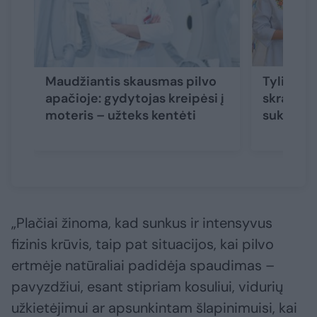
Maudžiantis skausmas pilvo
Tyliai pl
apačioje: gydytojas kreipėsi į
skrandžio
moteris – užteks kentėti
sukelti n
„Plačiai žinoma, kad sunkus ir intensyvus
fizinis krūvis, taip pat situacijos, kai pilvo
ertmėje natūraliai padidėja spaudimas –
pavyzdžiui, esant stipriam kosuliui, vidurių
užkietėjimui ar apsunkintam šlapinimuisi, kai