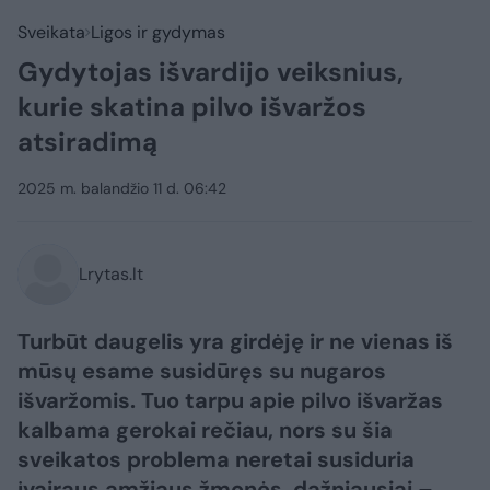
Sveikata
Ligos ir gydymas
Gydytojas išvardijo veiksnius,
kurie skatina pilvo išvaržos
atsiradimą
2025 m. balandžio 11 d. 06:42
Lrytas.lt
Turbūt daugelis yra girdėję ir ne vienas iš
mūsų esame susidūręs su nugaros
išvaržomis. Tuo tarpu apie pilvo išvaržas
kalbama gerokai rečiau, nors su šia
sveikatos problema neretai susiduria
įvairaus amžiaus žmonės, dažniausiai –