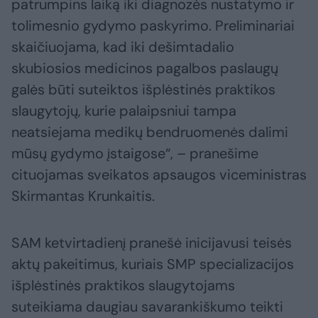
patrumpins laiką iki diagnozės nustatymo ir
tolimesnio gydymo paskyrimo. Preliminariai
skaičiuojama, kad iki dešimtadalio
skubiosios medicinos pagalbos paslaugų
galės būti suteiktos išplėstinės praktikos
slaugytojų, kurie palaipsniui tampa
neatsiejama medikų bendruomenės dalimi
mūsų gydymo įstaigose“, – pranešime
cituojamas sveikatos apsaugos viceministras
Skirmantas Krunkaitis.
SAM ketvirtadienį pranešė inicijavusi teisės
aktų pakeitimus, kuriais SMP specializacijos
išplėstinės praktikos slaugytojams
suteikiama daugiau savarankiškumo teikti