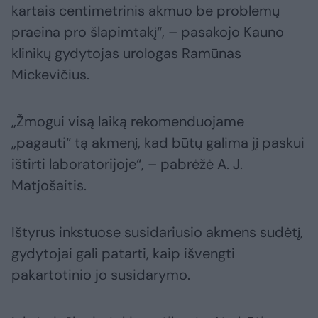
kartais centimetrinis akmuo be problemų
praeina pro šlapimtakį“, – pasakojo Kauno
klinikų gydytojas urologas Ramūnas
Mickevičius.
„Žmogui visą laiką rekomenduojame
„pagauti“ tą akmenį, kad būtų galima jį paskui
ištirti laboratorijoje“, – pabrėžė A. J.
Matjošaitis.
Ištyrus inkstuose susidariusio akmens sudėtį,
gydytojai gali patarti, kaip išvengti
pakartotinio jo susidarymo.