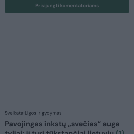
Prisijungti komentatoriams
Sveikata
Ligos ir gydymas
Pavojingas inkstų „svečias“ auga
tyliai: jį turi tūkstančiai lietuvių
(1)