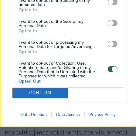
I want to opt-out of the Sharing of my
personal data.
Opted In
I want to opt-out of the Sale of my
Personal Data.
Opted In
I want to opt-out of processing my
Personal Data for Targeted Advertising.
Opted In
I want to opt-out of Collection, Use,
Retention, Sale, and/or Sharing of my
Personal Data that Is Unrelated with the
Daugiau nuotraukų (5)
Purposes for which it was collected.
Opted Out
CONFIRM
Raminta Meidutė
Pranešimo žiniasklaidai nuotr.
Data Deletion
Data Access
Privacy Policy
„Po pandemijos išaugo žmonių
nepasitikėjimas vakcinomis, nes visuomenei