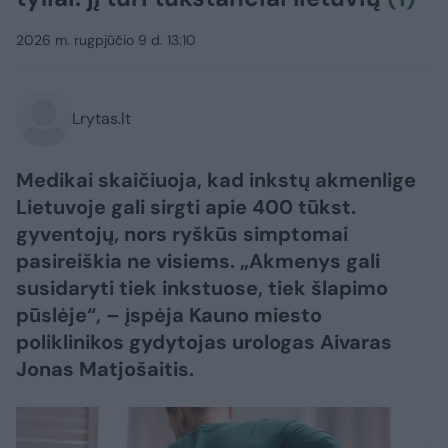
2026 m. rugpjūčio 9 d. 13:10
Lrytas.lt
Medikai skaičiuoja, kad inkstų akmenlige
Lietuvoje gali sirgti apie 400 tūkst.
gyventojų, nors ryškūs simptomai
pasireiškia ne visiems. „Akmenys gali
susidaryti tiek inkstuose, tiek šlapimo
pūslėje“, – įspėja Kauno miesto
poliklinikos gydytojas urologas Aivaras
Jonas Matjošaitis.