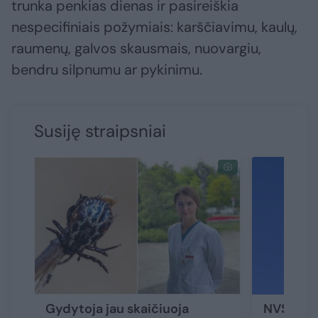
trunka penkias dienas ir pasireiškia
nespecifiniais požymiais: karščiavimu, kaulų,
raumenų, galvos skausmais, nuovargiu,
bendru silpnumu ar pykinimu.
Susiję straipsniai
Gydytoja jau skaičiuoja
NVSC: pe