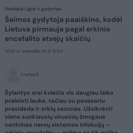
Sveikata
Ligos ir gydymas
Šeimos gydytoja paaiškino, kodėl
Lietuva pirmauja pagal erkinio
encefalito atvejų skaičių
2025 m. balandžio 24 d. 10:54
Lrytas.lt
Šylantys orai kviečia vis daugiau laiko
praleisti lauke, tačiau su pavasariu
prasideda ir erkių sezonas. Užsikrėsti
viena sunkiausių virusinių žmogaus
centrinės nervų sistemos infekcijų –
erkiniu encefalitu – galima ne tik miške,