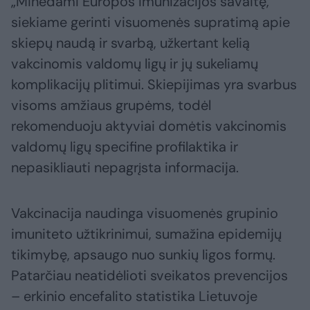
„Minėdami Europos imunizacijos savaitę,
siekiame gerinti visuomenės supratimą apie
skiepų naudą ir svarbą, užkertant kelią
vakcinomis valdomų ligų ir jų sukeliamų
komplikacijų plitimui. Skiepijimas yra svarbus
visoms amžiaus grupėms, todėl
rekomenduoju aktyviai domėtis vakcinomis
valdomų ligų specifine profilaktika ir
nepasikliauti nepagrįsta informacija.
Vakcinacija naudinga visuomenės grupinio
imuniteto užtikrinimui, sumažina epidemijų
tikimybę, apsaugo nuo sunkių ligos formų.
Patarčiau neatidėlioti sveikatos prevencijos
– erkinio encefalito statistika Lietuvoje