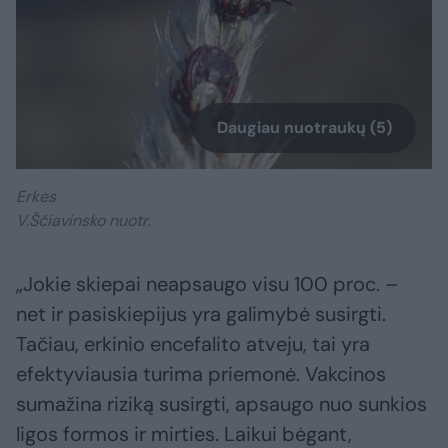
Daugiau nuotraukų (5)
Erkės
V.Ščiavinsko nuotr.
„Jokie skiepai neapsaugo visu 100 proc. –
net ir pasiskiepijus yra galimybė susirgti.
Tačiau, erkinio encefalito atveju, tai yra
efektyviausia turima priemonė. Vakcinos
sumažina riziką susirgti, apsaugo nuo sunkios
ligos formos ir mirties. Laikui bėgant,