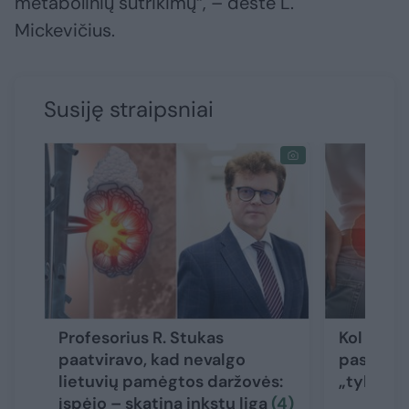
metabolinių sutrikimų“, – dėstė L.
Mickevičius.
Susiję straipsniai
Profesorius R. Stukas
Kol nėra
paatviravo, kad nevalgo
pasakė, 
lietuvių pamėgtos daržovės:
„tylios“ 
įspėjo – skatina inkstų ligą
(4)