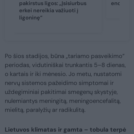
pakirstus ligos: „Įsisiurbus
encefali
erkei nereikia važiuoti į
ligoninę“
Po šios stadijos, būna „tariamo pasveikimo“
periodas, vidutiniškai trunkantis 5–8 dienas,
o kartais ir iki mėnesio. Jo metu, nustatomi
nervų sistemos pažeidimo simptomai ir
uždegiminiai pakitimai smegenų skystyje,
nulemiantys meningitą, meningoencefalitą,
mielitą, paralyžių ar radikulitą.
Lietuvos klimatas ir gamta – tobula terpė