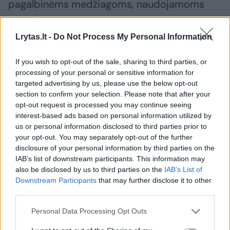
pagalbinėms medžiagoms, naudojamoms
gamybos procese.
Lrytas.lt -
Do Not Process My Personal Information
Išaugęs nepasitikėjimas vakcinomis –
If you wish to opt-out of the sale, sharing to third parties, or
moksliškai nepagrįstas
processing of your personal or sensitive information for
targeted advertising by us, please use the below opt-out
section to confirm your selection. Please note that after your
Gydytoja pastebi, kad po COVID-19
opt-out request is processed you may continue seeing
interest-based ads based on personal information utilized by
pandemijos padidėjo visuomenės
us or personal information disclosed to third parties prior to
nepasitikėjimas vakcinomis. Dėl šios
your opt-out. You may separately opt-out of the further
priežasties kartais žmonės atsisako ir kitų
disclosure of your personal information by third parties on the
IAB’s list of downstream participants. This information may
skiepų, o tarp jų – ir nuo erkinio encefalito.
also be disclosed by us to third parties on the
IAB’s List of
Visgi, jos nuomone, toks nepasitikėjimas yra
Downstream Participants
that may further disclose it to other
third parties.
pagrįstas emocijomis, o ne moksliniais
faktais.
Personal Data Processing Opt Outs