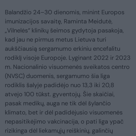
Balandžio 24–30 dienomis, minint Europos
imunizacijos savaitę, Raminta Meidutė,
„Vilnelės“ klinikų šeimos gydytoja pasakoja,
kad jau ne pirmus metus Lietuva turi
aukščiausią sergamumo erkiniu encefalitu
rodiklį visoje Europoje. Lyginant 2022 ir 2023
m. Nacionalinio visuomenės sveikatos centro
(NVSC) duomenis, sergamumo šia liga
rodiklis šalyje padidėjo nuo 13,3 iki 20,8
atvejo 100 tūkst. gyventojų. Šie skaičiai,
pasak medikų, auga ne tik dėl šylančio
klimato, bet ir dėl padidėjusio visuomenės
nepasitikėjimo vakcinacija, o pati liga ypač
rizikinga dėl liekamųjų reiškinių, galinčių