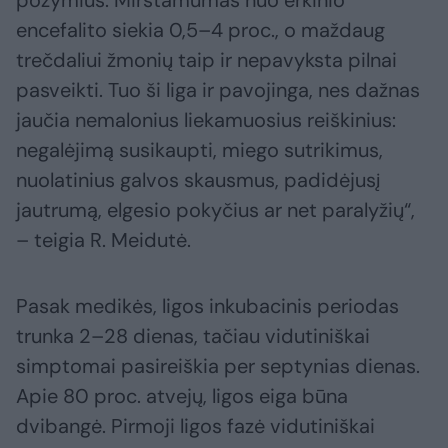
požymius. Mirštamumas nuo erkinio
encefalito siekia 0,5–4 proc., o maždaug
trečdaliui žmonių taip ir nepavyksta pilnai
pasveikti. Tuo ši liga ir pavojinga, nes dažnas
jaučia nemalonius liekamuosius reiškinius:
negalėjimą susikaupti, miego sutrikimus,
nuolatinius galvos skausmus, padidėjusį
jautrumą, elgesio pokyčius ar net paralyžių“,
– teigia R. Meidutė.
Pasak medikės, ligos inkubacinis periodas
trunka 2–28 dienas, tačiau vidutiniškai
simptomai pasireiškia per septynias dienas.
Apie 80 proc. atvejų, ligos eiga būna
dvibangė. Pirmoji ligos fazė vidutiniškai