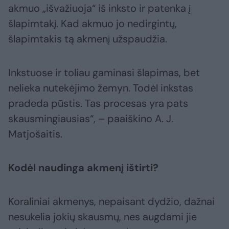
akmuo „išvažiuoja“ iš inksto ir patenka į
šlapimtakį. Kad akmuo jo nedirgintų,
šlapimtakis tą akmenį užspaudžia.
Inkstuose ir toliau gaminasi šlapimas, bet
nelieka nutekėjimo žemyn. Todėl inkstas
pradeda pūstis. Tas procesas yra pats
skausmingiausias“, – paaiškino A. J.
Matjošaitis.
Kodėl naudinga akmenį ištirti?
Koraliniai akmenys, nepaisant dydžio, dažnai
nesukelia jokių skausmų, nes augdami jie