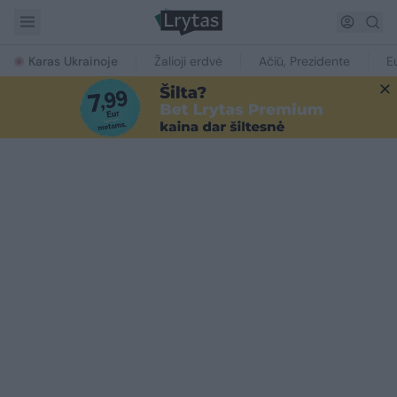
Karas Ukrainoje
Žalioji erdvė
Ačiū, Prezidente
E