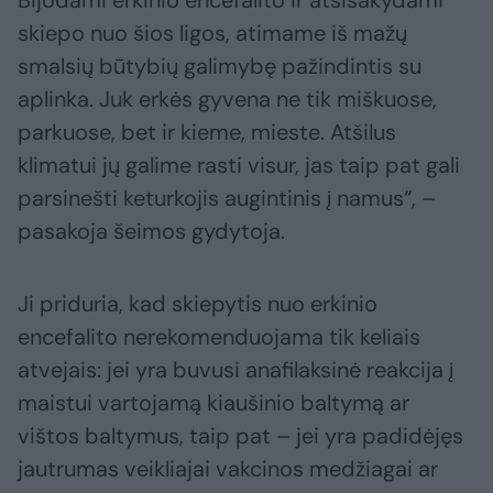
Bijodami erkinio encefalito ir atsisakydami
skiepo nuo šios ligos, atimame iš mažų
smalsių būtybių galimybę pažindintis su
aplinka. Juk erkės gyvena ne tik miškuose,
parkuose, bet ir kieme, mieste. Atšilus
klimatui jų galime rasti visur, jas taip pat gali
parsinešti keturkojis augintinis į namus“, –
pasakoja šeimos gydytoja.
Ji priduria, kad skiepytis nuo erkinio
encefalito nerekomenduojama tik keliais
atvejais: jei yra buvusi anafilaksinė reakcija į
maistui vartojamą kiaušinio baltymą ar
vištos baltymus, taip pat – jei yra padidėjęs
jautrumas veikliajai vakcinos medžiagai ar