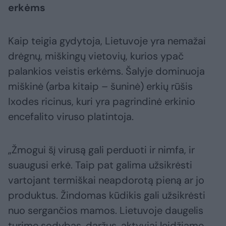
erkėms
Kaip teigia gydytoja, Lietuvoje yra nemažai
drėgnų, miškingų vietovių, kurios ypač
palankios veistis erkėms. Šalyje dominuoja
miškinė (arba kitaip – šuninė) erkių rūšis
Ixodes ricinus, kuri yra pagrindinė erkinio
encefalito viruso platintoja.
„Žmogui šį virusą gali perduoti ir nimfa, ir
suaugusi erkė. Taip pat galima užsikrėsti
vartojant termiškai neapdorotą pieną ar jo
produktus. Žindomas kūdikis gali užsikrėsti
nuo sergančios mamos. Lietuvoje daugelis
turime sodybas, daržus, aktyviai leidžiame