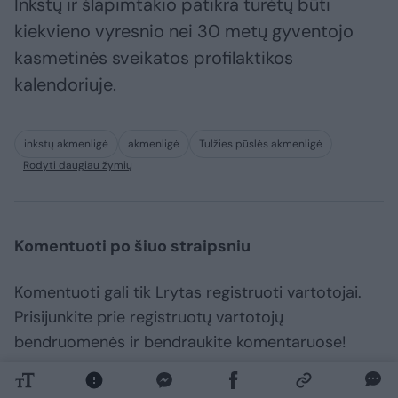
Inkstų ir šlapimtakio patikra turėtų būti
kiekvieno vyresnio nei 30 metų gyventojo
kasmetinės sveikatos profilaktikos
kalendoriuje.
inkstų akmenligė
akmenligė
Tulžies pūslės akmenligė
Rodyti daugiau žymių
Komentuoti po šiuo straipsniu
Komentuoti gali tik Lrytas registruoti vartotojai.
Prisijunkite prie registruotų vartotojų
bendruomenės ir bendraukite komentaruose!