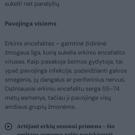
sukelti net paralyžių.
Pavojinga visiems
Erkinis encefalitas – gamtinė židininė
žmogaus liga, kurią sukelia erkinio encefalito
virusas. Kaip pasakoja šeimos gydytoja, tai
ypač pavojinga infekcija, pažeidžianti galvos
smegenis, jų dangalus ar periferinius nervus.
Dažniausiai erkiniu encefalitu serga 55–74
metų asmenys, tačiau ji pavojinga visų
amžiaus grupių žmonėms.
Artėjant erkių sezonui primena – šio
amžiaus asmenys galės pasiskiepyti