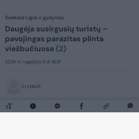
Sveikata
Ligos ir gydymas
Daugėja susirgusių turistų –
pavojingas parazitas plinta
viešbučiuose
(2)
2026 m. rugpjūčio 8 d. 16:31
Lrytas.lt
Tarp užsienio turistų populiariuose
Jukatano (Meksika) kurortuose siaučia
ciklosporozės protrūkis. Meksikos
sanitarinės tarnybos pradėjo skubius
patikrinimus viešbučiuose po to, kai