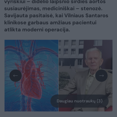
vyriškiui – didelio laipsnio širdies aortos
susiaurėjimas, mediciniškai – stenozė.
Savijauta pasitaisė, kai Vilniaus Santaros
klinikose garbaus amžiaus pacientui
atlikta moderni operacija.
Daugiau nuotraukų (3)