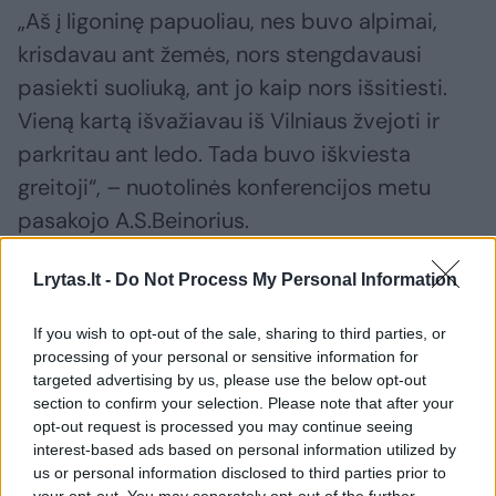
„Aš į ligoninę papuoliau, nes buvo alpimai,
krisdavau ant žemės, nors stengdavausi
pasiekti suoliuką, ant jo kaip nors išsitiesti.
Vieną kartą išvažiavau iš Vilniaus žvejoti ir
parkritau ant ledo. Tada buvo iškviesta
greitoji“, – nuotolinės konferencijos metu
pasakojo A.S.Beinorius.
Lrytas.lt -
Do Not Process My Personal Information
Kai susiaurėja širdies aorta, smegenys gauna
per mažai kraujo, tuo pačiu ir deguonies.
If you wish to opt-out of the sale, sharing to third parties, or
Dėsninga, kad sutrikimas išryškėja fizinio
processing of your personal or sensitive information for
targeted advertising by us, please use the below opt-out
krūvio metu.
section to confirm your selection. Please note that after your
opt-out request is processed you may continue seeing
interest-based ads based on personal information utilized by
„Sąmonės netekimai arba alpimai yra vienas
us or personal information disclosed to third parties prior to
your opt-out. You may separately opt-out of the further