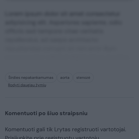
Lorem ipsum dolor sit amet consectetur
adipisicing elit. Asperiores sapiente, odio
officiis sed tempore vitae veritatis
repellendus, ad saepe architecto
repudiandae corrupti sit non error illum
consequuntur adipisci dignissimos maxime.
Širdies nepakankamumas
aorta
stenozė
Rodyti daugiau žymių
Komentuoti po šiuo straipsniu
Komentuoti gali tik Lrytas registruoti vartotojai.
Prisijunkite prie registruotų vartotojų