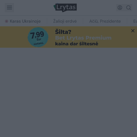
Karas Ukrainoje
Žalioji erdvė
Ačiū, Prezidente
E