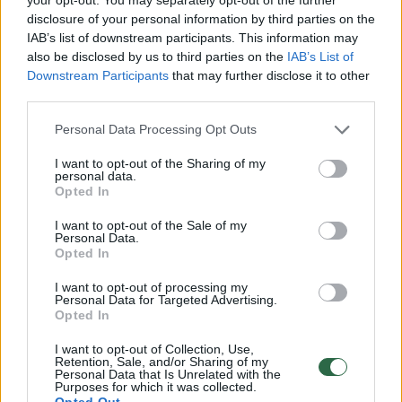
iš aiškiausių simptomų, kad aortos vožtuvas
disclosure of your personal information by third parties on the
yra tiek susiaurėjęs, jog galvoje vyksta
IAB’s list of downstream participants. This information may
nepakankama kraujotaka“, – pabrėžė
also be disclosed by us to third parties on the
IAB’s List of
Downstream Participants
that may further disclose it to other
Santaros klinikų gydytojas intervencinis
third parties.
kardiologas dr. Sigitas Čėsna.
Personal Data Processing Opt Outs
I want to opt-out of the Sharing of my
Širdies nepakankamumas – viena iš
personal data.
Opted In
negydomos aortos stenozės pasekmių.
I want to opt-out of the Sale of my
Personal Data.
Lietuvoje taikomas vienas pažangiausių
Opted In
šiuolaikinės kardiologijos metodų – kai
I want to opt-out of processing my
Personal Data for Targeted Advertising.
širdies vožtuvai pakeičiami neatveriant
Opted In
krūtinės ląstos, tai yra perkateteriniu būdu.
I want to opt-out of Collection, Use,
Retention, Sale, and/or Sharing of my
Personal Data that Is Unrelated with the
Purposes for which it was collected.
Opted Out