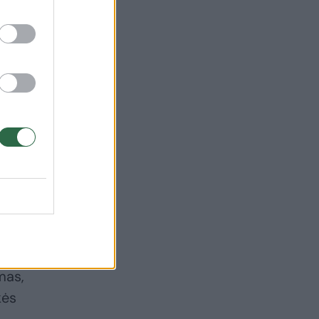
ego
mas,
kės