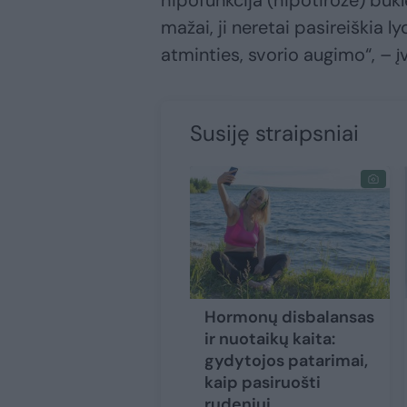
hipofunkcija (hipotirozė) bū
mažai, ji neretai pasireiškia 
atminties, svorio augimo“, – įv
Susiję straipsniai
Hormonų disbalansas
ir nuotaikų kaita:
gydytojos patarimai,
kaip pasiruošti
rudeniui