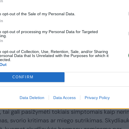
In
o opt-out of the Sale of my Personal Data.
In
to opt-out of processing my Personal Data for Targeted
ing.
In
o opt-out of Collection, Use, Retention, Sale, and/or Sharing
ersonal Data that Is Unrelated with the Purposes for which it
lected.
aikų svyravimus ar nuovargį sieja su stresu ar mi
Out
klai siunčia signalą – pasitikrinti skydliaukę.
CONFIRM
sideda nepastebimai. Pavyzdžiui, skydliaukės
Data Deletion
Data Access
Privacy Policy
klė, kai yra padidėjęs skydliaukės aktyvumas ir
ai gali pasižymėti tokiais simptomais kaip neri
mas, svorio kritimas ar miego sutrikimas. Skydliau