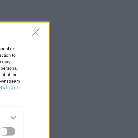
 –
sonal or
ection to
ou may
 personal
out of the
 downstream
B’s List of