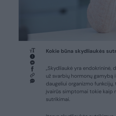
Kokie būna skydliaukės sut
„Skydliaukė yra endokrininė, d
už svarbių hormonų gamybą ir
daugeliui organizmo funkcijų, t
įvairūs simptomai tokie kaip n
sutrikimai.