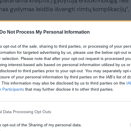
 patariama kreiptis į gydytoją endokrinologą, nes
mas gydymas leidžia išvengti rimtų komplikacijų“,
Do Not Process My Personal Information
ėtumas Lenkijoje: užfiksavo pirmąjį sniegą ir
į
to opt-out of the sale, sharing to third parties, or processing of your per
formation for targeted advertising by us, please use the below opt-out s
r selection. Please note that after your opt-out request is processed y
eing interest-based ads based on personal information utilized by us or
disclosed to third parties prior to your opt-out. You may separately opt-
losure of your personal information by third parties on the IAB’s list of
. This information may also be disclosed by us to third parties on the
IA
Participants
that may further disclose it to other third parties.
l Data Processing Opt Outs
o opt-out of the Sharing of my personal data.