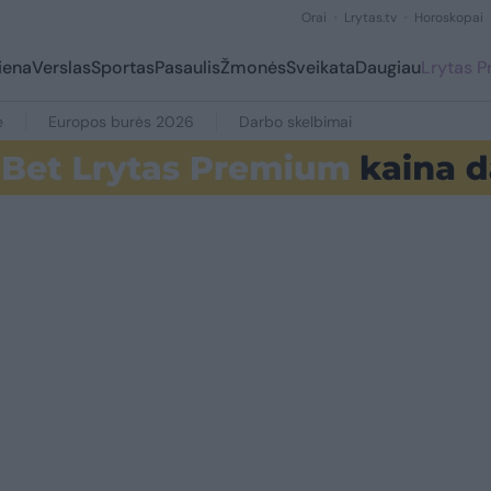
Orai
Lrytas.tv
Horoskopai
iena
Verslas
Sportas
Pasaulis
Žmonės
Sveikata
Daugiau
Lrytas 
e
Europos burės 2026
Darbo skelbimai