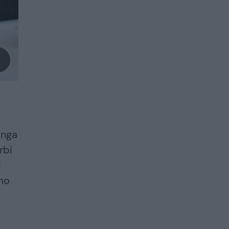
inga
rbi
i
tmo