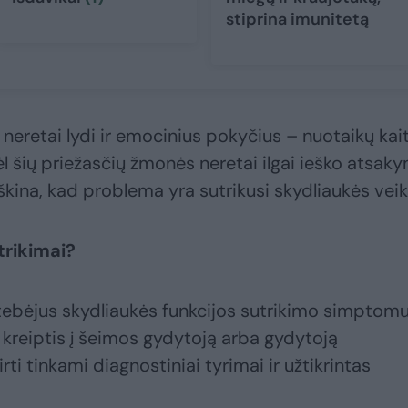
stiprina imunitetą
i neretai lydi ir emocinius pokyčius – nuotaikų kai
 šių priežasčių žmonės neretai ilgai ieško atsaky
škina, kad problema yra sutrikusi skydliaukės veik
trikimai?
tebėjus skydliaukės funkcijos sutrikimo simptomu
t kreiptis į šeimos gydytoją arba gydytoją
ti tinkami diagnostiniai tyrimai ir užtikrintas