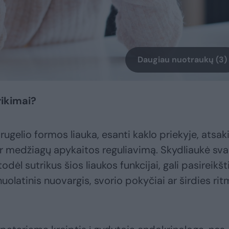
Daugiau nuotraukų (3)
rikimai?
rugelio formos liauka, esanti kaklo priekyje, atsak
 medžiagų apykaitos reguliavimą. Skydliaukė sva
odėl sutrikus šios liaukos funkcijai, gali pasireikšt
uolatinis nuovargis, svorio pokyčiai ar širdies ri