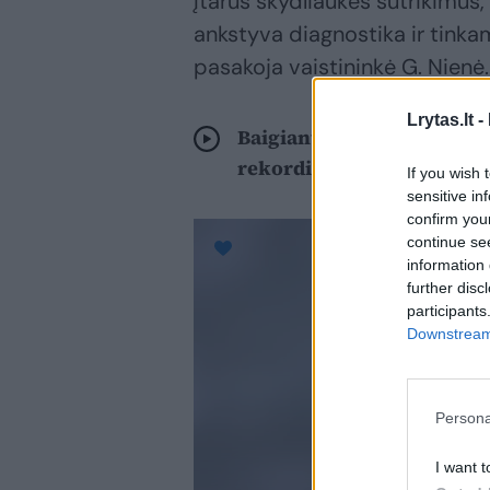
Įtarus skydliaukės sutrikimus,
ankstyva diagnostika ir tinka
pasakoja vaistininkė G. Nienė.
Lrytas.lt -
Baigiantis vasarai – netik
rekordišką rugpjūčio šalt
If you wish 
sensitive in
confirm you
continue se
information 
further disc
participants
Downstream 
Persona
I want t