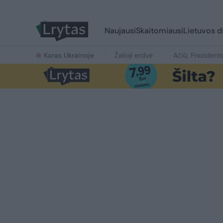
Naujausi
Skaitomiausi
Lietuvos d
Karas Ukrainoje
Žalioji erdvė
Ačiū, Prezident