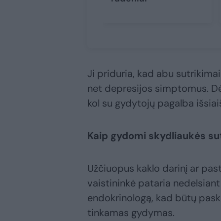
Ji priduria, kad abu sutrikima
net depresijos simptomus. Dėl
kol su gydytojų pagalba išsiai
Kaip gydomi skydliaukės su
Užčiuopus kaklo darinį ar pas
vaistininkė pataria nedelsian
endokrinologą, kad būtų paskir
tinkamas gydymas.