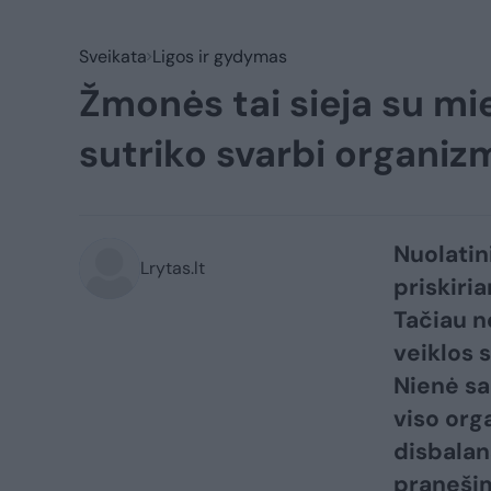
Sveikata
Ligos ir gydymas
Žmonės tai sieja su mi
sutriko svarbi organiz
Nuolatin
Lrytas.lt
priskiri
Tačiau ne
veiklos 
Nienė sa
viso org
disbalans
pranešim