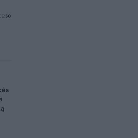
 06:50
kės
a
ką