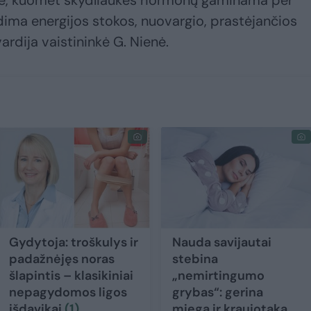
klė, kuomet skydliaukės hormonų gaminama per
lydima energijos stokos, nuovargio, prastėjančios
ardija vaistininkė G. Nienė.
Gydytoja: troškulys ir
Nauda savijautai
padažnėjęs noras
stebina
šlapintis – klasikiniai
„nemirtingumo
nepagydomos ligos
grybas“: gerina
išdavikai
(1)
miegą ir kraujotaką,