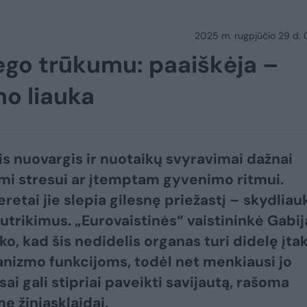
2025 m. rugpjūčio 29 d.
ego trūkumu: paaiškėja –
mo liauka
is nuovargis ir nuotaikų svyravimai dažnai
ami stresui ar įtemptam gyvenimo ritmui.
retai jie slepia gilesnę priežastį – skydliau
sutrikimus. „Eurovaistinės“ vaistininkė Gabij
ko, kad šis nedidelis organas turi didelę įta
anizmo funkcijoms, todėl net menkiausi jo
ai gali stipriai paveikti savijautą, rašoma
e žiniasklaidai.