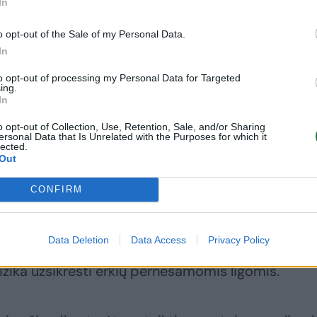
In
o opt-out of the Sale of my Personal Data.
In
Įsidėmėkite: įvardijo,
Nuo grybautojams
to opt-out of processing my Personal Data for Targeted
kur Lietuvos gamtoje
būdingos ligos mirė 2
ing.
In
knibžda daugiausia
žmonės
erkių
o opt-out of Collection, Use, Retention, Sale, and/or Sharing
ersonal Data that Is Unrelated with the Purposes for which it
lected.
Out
CONFIRM
ą gamtą – taip pat ir žmonėms pavojingas erkes.
Data Deletion
Data Access
Privacy Policy
šąla, jų gyvenimo ir aktyvumo laikotarpis prailgėj
rizika užsikrėsti erkių pernešamomis ligomis.