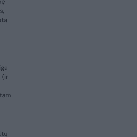
bę
s,
atą
iga
(ir
 tam
ūtų