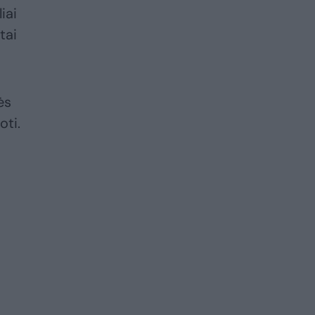
iai
tai
ės
oti.