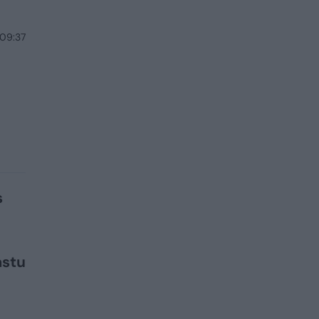
 09:37
s
astu