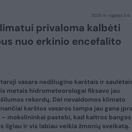
2025 m. rugsėjo 3 d.
 klimatui privaloma kalbėti
s nuo erkinio encefalito
taroji vasara nedžiugino karštais ir saulėtai
iais metais hidrometeorologai fiksavo jau
a šilumos rekordų. Dėl nevaldomos klimato
linančiai karštos vasaros tampa jau gana įpr
u – mokslininkai pastebi, kad kaitros bangos
s ilgiau ir vis labiau veikia žmonių sveikatą.