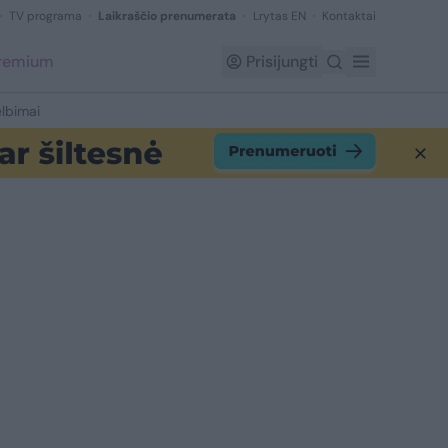
TV programa
Laikraščio prenumerata
Lrytas EN
Kontaktai
Premium
Prisijungti
lbimai