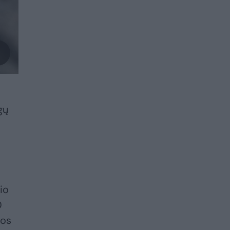
gų
čio
0
uos