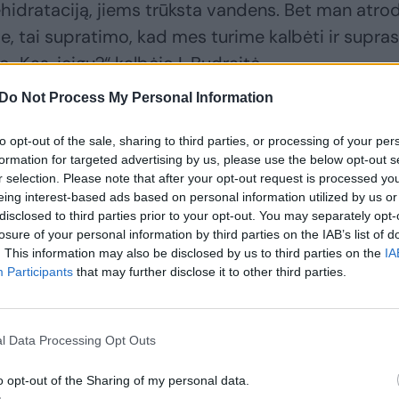
ehidrataciją, jiems trūksta vandens. Bet man atro
je, tai supratimo, kad mes turime kalbėti ir supras
je „Kas, jeigu?“ kalbėjo I. Budraitė.
Do Not Process My Personal Information
ernai išplatino ataskaitą, kuri sako, kad pasaulyj
to opt-out of the sale, sharing to third parties, or processing of your per
kvienas žmogus praranda po 22 ramaus, nuosekla
formation for targeted advertising by us, please use the below opt-out s
is. Kitaip tariant, būtent dėl karščio mes arba
r selection. Please note that after your opt-out request is processed y
eing interest-based ads based on personal information utilized by us or
labiau išsiblaškę. Tai natūraliai kelia daugybę k
disclosed to third parties prior to your opt-out. You may separately opt-
ni, ir mažiau produktyvūs“, – tvirtino pašnekovė.
losure of your personal information by third parties on the IAB’s list of
. This information may also be disclosed by us to third parties on the
IA
Participants
that may further disclose it to other third parties.
l Data Processing Opt Outs
o opt-out of the Sharing of my personal data.