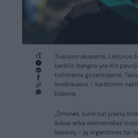
Tvarumo ekspertė, Lietuvos ža
karščio bangos yra itin pavojing
turintiems gyventojams. Tačiau
sveikiausius – karštomis nakt
būseną.
„Žmonės, kurie turi įvairių šird
šokus arba ekstremalias trop
laipsnių – jų organizmas tai iš