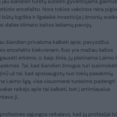
ės jau šiandien turėtų suteikti gyventojams galimy
kinio encefalito. Nors tokios vakcinos nėra pigio
 būtų logiška ir ilgalaikė investicija į žmonių sveik
o dalies klimato kaitos keliamų pavojų.
au šiandien privaloma kalbėti apie, pavyzdžiui,
o encefalito kiekvienam. Kuo yra mažiau šaltos
ausėti erkėms, o, kaip žinia, jų platinama Laimo l
asekmes. Tai, kad šiandien žmogus turi susimokėti 
ygini) už tai, kad apsisaugotų nuo tokių pasekmių,
ime Laimo ligą, visa visuomenė turėsime padengti
akar reikėjo apie tai kalbėti, bet į artimiausius
ntavo ji.
profesinės sąjungos reikalavo, kad jų profesijai b