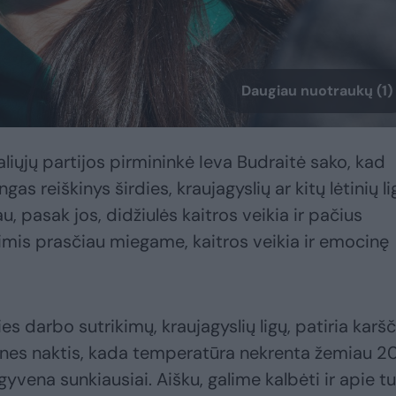
Daugiau nuotraukų (1)
liųjų partijos pirmininkė Ieva Budraitė sako, kad
as reiškinys širdies, kraujagyslių ar kitų lėtinių li
, pasak jos, didžiulės kaitros veikia ir pačius
imis prasčiau miegame, kaitros veikia ir emocinę
ies darbo sutrikimų, kraujagyslių ligų, patiria karš
ines naktis, kada temperatūra nekrenta žemiau 2
gyvena sunkiausiai. Aišku, galime kalbėti ir apie t