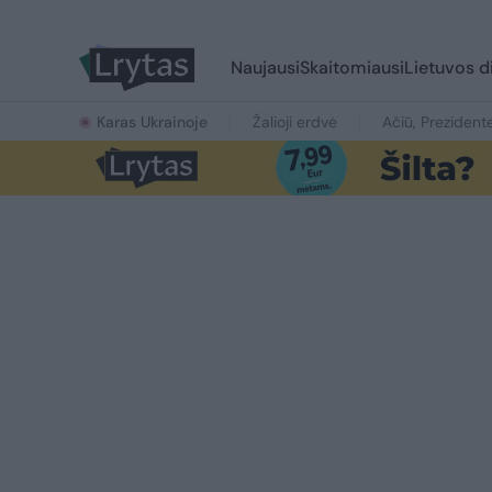
Naujausi
Skaitomiausi
Lietuvos d
Karas Ukrainoje
Žalioji erdvė
Ačiū, Prezident