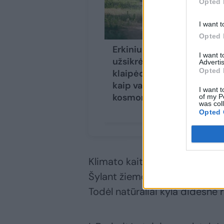
Opted 
I want t
Opted 
Erkiniu encefalitu
I want 
užsikrėtusi
Advertis
Opted 
klaipėdietė: jaučiausi
kaip vaikščiojanti
I want t
kosmonautė
of my P
was col
Opted 
Klimato kaita veikia ir gyvąj
Šylant žiemoms, erkės rečiau į
Todėl natūraliai kyla didesnė 