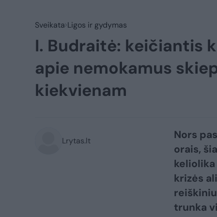
Sveikata
Ligos ir gydymas
I. Budraitė: keičiantis
apie nemokamus skiepu
kiekvienam
Nors pas
Lrytas.lt
orais, š
keliolik
krizės a
reiškini
trunka vi