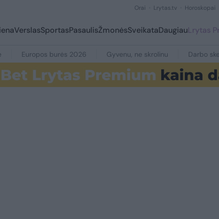
Orai
Lrytas.tv
Horoskopai
iena
Verslas
Sportas
Pasaulis
Žmonės
Sveikata
Daugiau
Lrytas 
e
Europos burės 2026
Gyvenu, ne skrolinu
Darbo ske