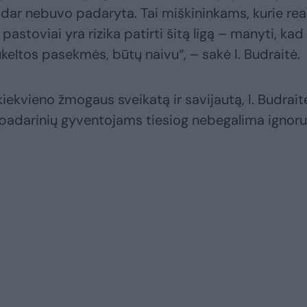
 dar nebuvo padaryta. Tai miškininkams, kurie real
pastoviai yra rizika patirti šitą ligą – manyti, kad 
keltos pasekmės, būtų naivu“, – sakė I. Budraitė.
kiekvieno žmogaus sveikatą ir savijautą, I. Budrait
 padarinių gyventojams tiesiog nebegalima ignoru