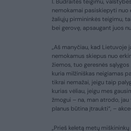
I. Budraitės teigimu, valstyb
nemokamai pasiskiepyti nuo er
žaliųjų pirmininkės teigimu, tai
bei gerovę, apsaugant juos nu
„Aš manyčiau, kad Lietuvoje j
nemokamus skiepus nuo erkini
žiemos, tuo geresnės sąlygos g
kuria milžiniškas neigiamas p
tikrai nemažai, jeigu taip pal
kurias vėliau, jeigu mes gaus
žmogui – na, man atrodo, jau v
planus būtina įtraukti“, – akce
„Prieš keletą metų miškininkų 