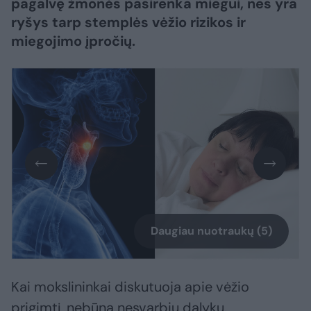
pagalvę žmonės pasirenka miegui, nes yra
ryšys tarp stemplės vėžio rizikos ir
miegojimo įpročių.
Daugiau nuotraukų (5)
Kai mokslininkai diskutuoja apie vėžio
prigimtį, nebūna nesvarbių dalykų.