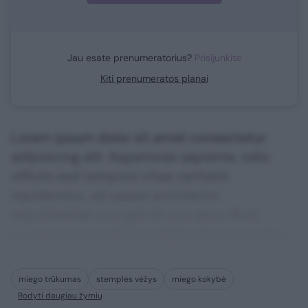
Jau esate prenumeratorius?
Prisijunkite
Kiti prenumeratos planai
Lorem ipsum dolor sit amet consectetur
adipisicing elit. Asperiores sapiente, odio
officiis sed tempore vitae veritatis
repellendus, ad saepe architecto
repudiandae corrupti sit non error illum
consequuntur adipisci dignissimos maxime.
miego trūkumas
stemplės vėžys
miego kokybė
Rodyti daugiau žymių