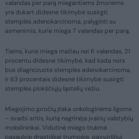
valandas per parą miegantiems žmonėms
yra dukart didesnė tikimybė susirgti
stemplės adenokarcinoma, palyginti su
asmenimis, kurie miega 7 valandas per parą.
Tiems, kurie miega mažiau nei 6 valandas, 21
procentu didesnė tikimybė, kad kada nors
bus diagnozuota stemplės adenokarcinoma,
ir 63 procentais didesnė tikimybė susirgti
stemplės plokščiųjų ląstelių vėžiu.
Miegojimo įpročių įtaka onkologinėms ligoms
– svarbi sritis, kurią nagrinėja įvairių valstybių
mokslininkai. Vidutinė miego trukmė
pasaulyje drastiškai trumpėja, pavyzdžiui,