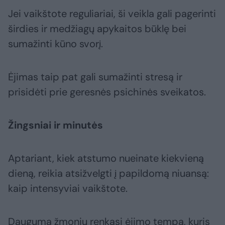
Jei vaikštote reguliariai, ši veikla gali pagerinti
širdies ir medžiagų apykaitos būklę bei
sumažinti kūno svorį.
Ėjimas taip pat gali sumažinti stresą ir
prisidėti prie geresnės psichinės sveikatos.
Žingsniai ir minutės
Aptariant, kiek atstumo nueinate kiekvieną
dieną, reikia atsižvelgti į papildomą niuansą:
kaip intensyviai vaikštote.
Dauguma žmonių renkasi ėjimo tempą, kuris