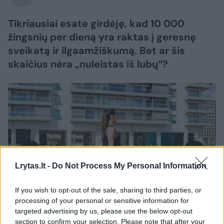
Tikriausiai esate girdėję, kad 10 000
žingsnių per dieną yra raktas į geresnę
sveikatą ir ilgaamžiškumą. Bet ar šis
skaičius nėra „nuleistas iš lubų“?
Lrytas.lt -
Do Not Process My Personal Information
If you wish to opt-out of the sale, sharing to third parties, or
Daugiau nuotraukų (1)
processing of your personal or sensitive information for
targeted advertising by us, please use the below opt-out
section to confirm your selection. Please note that after your