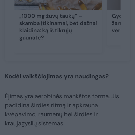
„1000 mg žuvų taukų“ –
Gydytoja
skamba įtikinamai, bet dažnai
žarnyno 
klaidina: ką iš tikrųjų
verčia s
gaunate?
Kodėl vaikščiojimas yra naudingas?
Ėjimas yra aerobinės mankštos forma. Jis
padidina širdies ritmą ir apkrauna
kvėpavimo, raumenų bei širdies ir
kraujagyslių sistemas.