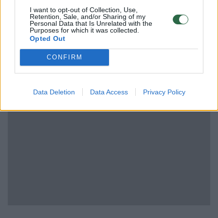
šūkis, skirtas parduoti žingsniamatį, o ne
I want to opt-out of Collection, Use,
Retention, Sale, and/or Sharing of my
mokslo įrodymais pagrįsta rekomendacija.
Personal Data that Is Unrelated with the
Purposes for which it was collected.
Opted Out
„Sveikatos kodas“. Kokią kainą širdis
CONFIRM
moka už gyvenimą be stabdžių?
Data Deletion
Data Access
Privacy Policy