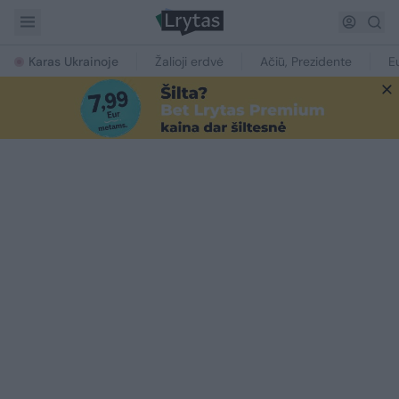
Karas Ukrainoje
Žalioji erdvė
Ačiū, Prezidente
E