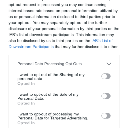
opt-out request is processed you may continue seeing
10 000 žingsnių taisyklė neturi nieko bendro
interest-based ads based on personal information utilized by
us or personal information disclosed to third parties prior to
su mokslu. Įdomi istorija: 1964 m. iškart po
your opt-out. You may separately opt-out of the further
Tokijo olimpinių žaidynių Japonijoje pradėtas
disclosure of your personal information by third parties on the
pardavinėti žingsnių matuoklis. Jo
IAB’s list of downstream participants. This information may
also be disclosed by us to third parties on the
IAB’s List of
pasirodymą lydėjusi reklaminė kampanija ir
Downstream Participants
that may further disclose it to other
išpopuliarino 10 000 žingsnių idėją.
third parties.
Personal Data Processing Opt Outs
Skaičius buvo pasirinktas daugiausia dėl to,
I want to opt-out of the Sharing of my
personal data.
kad jis yra lengvai įsimenamas. Įtakos galėjo
Opted In
turėti ir faktas, kad japoniškas kandži
I want to opt-out of the Sale of my
simbolis, reiškiantis 10 000 yra šiek tiek
Personal Data.
Opted In
panašus į einantį žmogų.
I want to opt-out of processing my
Personal Data for Targeted Advertising.
Opted In
Taigi 10 000 žingsnių rekomendacija buvo