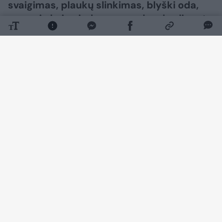
svaigimas, plaukų slinkimas, blyški oda,
neramių kojų sindromas ar dusulys lipant
laiptais dažnai nurašomi įtemptam
gyvenimo ritmui, stresui ar miego
trūkumui. Vis dėlto šie simptomai gali
įspėti mus apie vieną dažniausių kraujo
sutrikimų – geležies stokos anemiją,
rašoma pranešime žiniasklaidai.