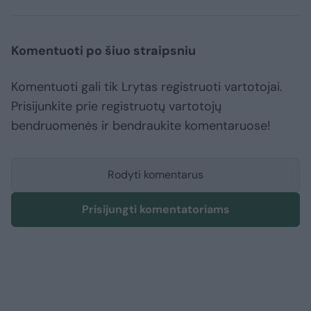
Komentuoti po šiuo straipsniu
Komentuoti gali tik Lrytas registruoti vartotojai.
Prisijunkite prie registruotų vartotojų
bendruomenės ir bendraukite komentaruose!
Rodyti komentarus
Prisijungti komentatoriams