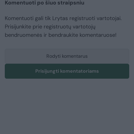
Komentuoti po šiuo straipsniu
Komentuoti gali tik Lrytas registruoti vartotojai.
Prisijunkite prie registruotų vartotojų
bendruomenės ir bendraukite komentaruose!
Rodyti komentarus
Prisijungti komentatoriams