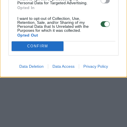
poveikį“, – sakė Kylee.
Personal Data for Targeted Advertising.
Opted In
I want to opt-out of Collection, Use,
Ji stebėjosi, kodėl toks žalingas produktas
Retention, Sale, and/or Sharing of my
Personal Data that Is Unrelated with the
gali būti reklamuojamas kaip pagalbinė
Purposes for which it was collected.
Opted Out
priemonė bandantiems mesti rūkyti: „Buvo
siaubinga stebėti, ką patiria mano sūnus.“
CONFIRM
Data Deletion
Data Access
Privacy Policy