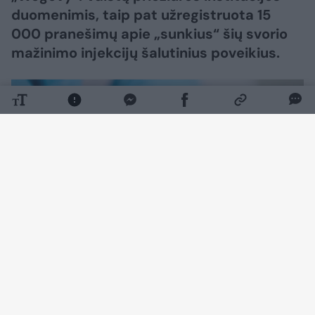
duomenimis, taip pat užregistruota 15
000 pranešimų apie „sunkius“ šių svorio
mažinimo injekcijų šalutinius poveikius.
Daugiau nuotraukų (1)
Be to, Jungtinėje Karalystėje pacientai,