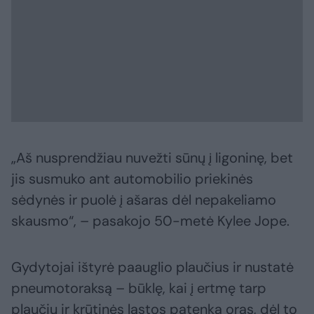
„Aš nusprendžiau nuvežti sūnų į ligoninę, bet
jis susmuko ant automobilio priekinės
sėdynės ir puolė į ašaras dėl nepakeliamo
skausmo“, – pasakojo 50-metė Kylee Jope.
Gydytojai ištyrė paauglio plaučius ir nustatė
pneumotoraksą – būklę, kai į ertmę tarp
plaučių ir krūtinės ląstos patenka oras, dėl to