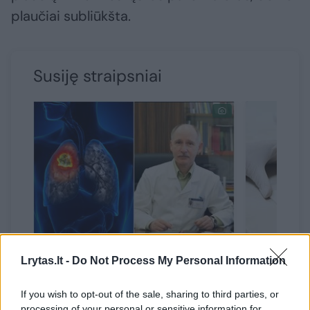
plaučiai subliūkšta.
Susiję straipsniai
Profesorius įvardijo esminį
Mokslini
Lrytas.lt -
Do Not Process My Personal Information
vėžio sukėlėją: „Žmogus pats
kraujo g
kviečiasi sau ligą“
(3)
mažiausia
If you wish to opt-out of the sale, sharing to third parties, or
(1)
processing of your personal or sensitive information for