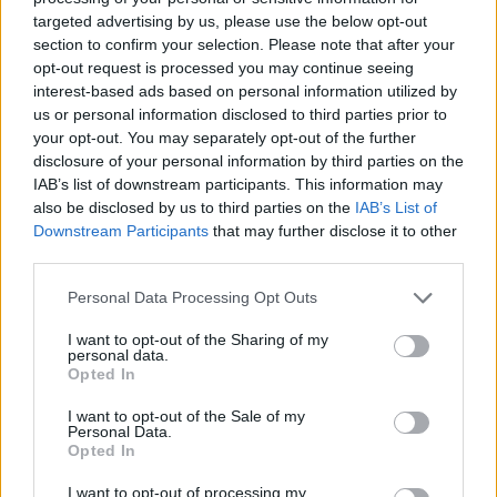
targeted advertising by us, please use the below opt-out
section to confirm your selection. Please note that after your
opt-out request is processed you may continue seeing
interest-based ads based on personal information utilized by
us or personal information disclosed to third parties prior to
Per keturis ateinančius mėnesius kairysis
your opt-out. You may separately opt-out of the further
vaikino plautis buvo subliuškęs dar keturis
disclosure of your personal information by third parties on the
IAB’s list of downstream participants. This information may
kartus.
also be disclosed by us to third parties on the
IAB’s List of
Downstream Participants
that may further disclose it to other
third parties.
Chirurgai buvo priversti pašalinti dalį krūtinės
ląstos gleivinės. Bet to neužteko –
Personal Data Processing Opt Outs
gydytojams prireikė išpjauti pajuodusią
I want to opt-out of the Sharing of my
personal data.
LeeRay plaučio dalį.
Opted In
I want to opt-out of the Sale of my
Personal Data.
„Niekada būčiau pagalvojusi, kad
Opted In
elektroninės cigaretės gali padaryti tokį
I want to opt-out of processing my