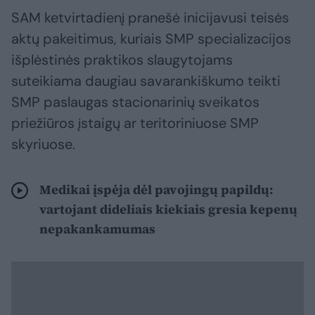
SAM ketvirtadienį pranešė inicijavusi teisės
aktų pakeitimus, kuriais SMP specializacijos
išplėstinės praktikos slaugytojams
suteikiama daugiau savarankiškumo teikti
SMP paslaugas stacionarinių sveikatos
priežiūros įstaigų ar teritoriniuose SMP
skyriuose.
Medikai įspėja dėl pavojingų papildų:
vartojant dideliais kiekiais gresia kepenų
nepakankamumas