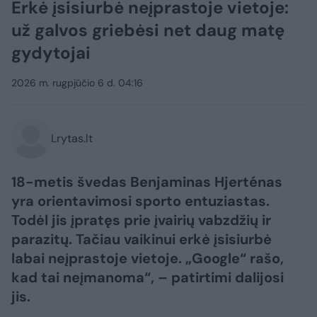
Erkė įsisiurbė neįprastoje vietoje:
už galvos griebėsi net daug matę
gydytojai
2026 m. rugpjūčio 6 d. 04:16
Lrytas.lt
18-metis švedas Benjaminas Hjerténas
yra orientavimosi sporto entuziastas.
Todėl jis įpratęs prie įvairių vabzdžių ir
parazitų. Tačiau vaikinui erkė įsisiurbė
labai neįprastoje vietoje. „Google“ rašo,
kad tai neįmanoma“, – patirtimi dalijosi
jis.