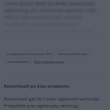
Lorem ipsum dolor sit amet consectetur
adipisicing elit. Asperiores sapiente, odio
officiis sed tempore vitae veritatis
repellendus, ad saepe architecto
repudiandae corrupti sit non error illum
consequuntur adipisci dignissimos maxime.
žmogaus papilomos virusas (ŽPV)
Gimdos kaklelio vėžys
Laura Mazalienė
Rodyti daugiau žymių
Komentuoti po šiuo straipsniu
Komentuoti gali tik Lrytas registruoti vartotojai.
Prisijunkite prie registruotų vartotojų