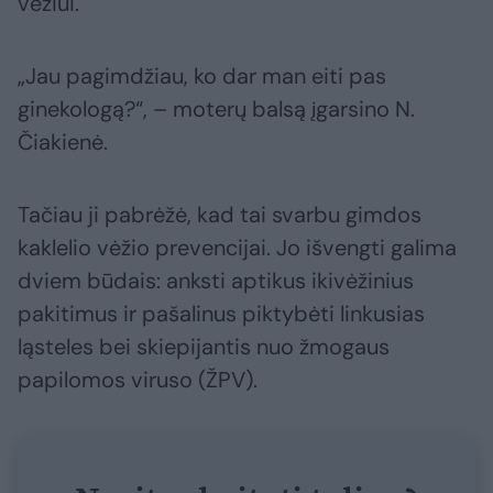
vėžiui.
„Jau pagimdžiau, ko dar man eiti pas
ginekologą?“, – moterų balsą įgarsino N.
Čiakienė.
Tačiau ji pabrėžė, kad tai svarbu gimdos
kaklelio vėžio prevencijai. Jo išvengti galima
dviem būdais: anksti aptikus ikivėžinius
pakitimus ir pašalinus piktybėti linkusias
ląsteles bei skiepijantis nuo žmogaus
papilomos viruso (ŽPV).