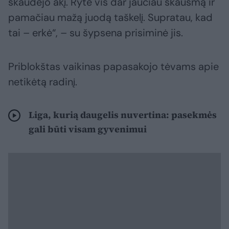
skaudėjo akį. Ryte vis dar jaučiau skausmą ir
pamačiau mažą juodą taškelį. Supratau, kad
tai – erkė“, – su šypsena prisiminė jis.
Priblokštas vaikinas papasakojo tėvams apie
netikėtą radinį.
Liga, kurią daugelis nuvertina: pasekmės
gali būti visam gyvenimui