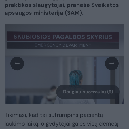
praktikos slaugytojai, pranešė Sveikatos
apsaugos ministerija (SAM).
Daugiau nuotraukų (9)
Tikimasi, kad tai sutrumpins pacientų
laukimo laiką, o gydytojai galės visą dėmesį