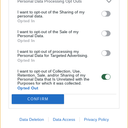
Personal Data Processing Opt Outs
klinikose – slaugytojai
palies t
sulaužytas žandikaulis
(3)
I want to opt-out of the Sharing of my
personal data.
Opted In
I want to opt-out of the Sale of my
Personal Data.
Opted In
Šalyje stacionarines sveikatos priežiūros
I want to opt-out of processing my
paslaugas teikia 99 gydymo įstaigos, iš kurių
Personal Data for Targeted Advertising.
Opted In
54 turi SMP skyrius.
I want to opt-out of Collection, Use,
Retention, Sale, and/or Sharing of my
Personal Data that Is Unrelated with the
Valstybinės ligonių kasos duomenimis, per
Purposes for which it was collected.
Opted Out
2025 metu SMP skyriuose užfiksuoti 624,9
tūkst. pacientų apsilankymai, suteikta 1,42
CONFIRM
mln. paslaugų.
Data Deletion
Data Access
Privacy Policy
Beveik penktadalis pacientų buvo paguldyti į