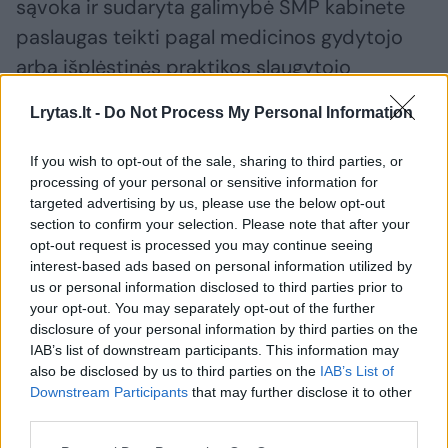
sąvoka ir sudaryta galimybė SMP kabinete
paslaugas teikti pagal medicinos gydytojo
arba išplėstinės praktikos slaugytojo
kompetenciją.
Lrytas.lt -
Do Not Process My Personal Information
If you wish to opt-out of the sale, sharing to third parties, or
Susiję straipsniai
processing of your personal or sensitive information for
targeted advertising by us, please use the below opt-out
section to confirm your selection. Please note that after your
opt-out request is processed you may continue seeing
interest-based ads based on personal information utilized by
us or personal information disclosed to third parties prior to
your opt-out. You may separately opt-out of the further
disclosure of your personal information by third parties on the
IAB’s list of downstream participants. This information may
also be disclosed by us to third parties on the
IAB’s List of
Downstream Participants
that may further disclose it to other
third parties.
Žiaurus išpuolis Kauno
E. sveika