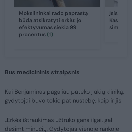
Mokslininkai rado paprastą
Įsisiurbė
būdą atsikratyti erkių: jo
Kasiulevi
efektyvumas siekia 99
simptoma
procentus
(1)
Bus medicininis straipsnis
Kai Benjaminas pagaliau pateko į akių kliniką,
gydytojai buvo tokie pat nustebę, kaip ir jis.
„Erkės ištraukimas užtruko gana ilgai, gal
dešimt minučių. Gydytojas vienoje rankoje