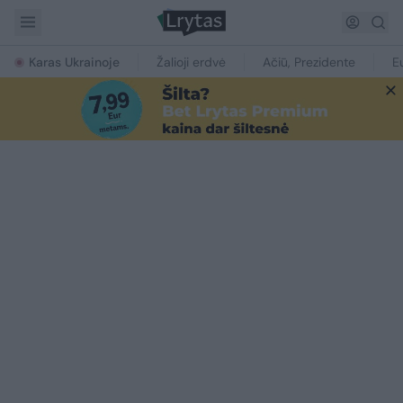
Karas Ukrainoje
Žalioji erdvė
Ačiū, Prezidente
E