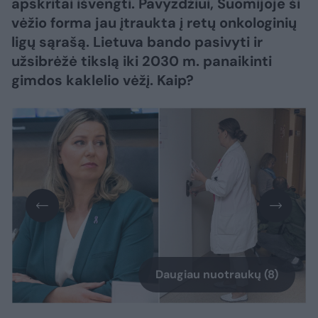
apskritai išvengti. Pavyzdžiui, Suomijoje ši
vėžio forma jau įtraukta į retų onkologinių
ligų sąrašą. Lietuva bando pasivyti ir
užsibrėžė tikslą iki 2030 m. panaikinti
gimdos kaklelio vėžį. Kaip?
Daugiau nuotraukų (8)