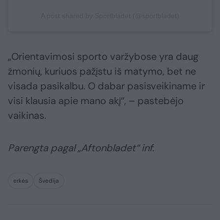
A post shared by Sportbladet (@sportbladet)
„Orientavimosi sporto varžybose yra daug
žmonių, kuriuos pažįstu iš matymo, bet ne
visada pasikalbu. O dabar pasisveikiname ir
visi klausia apie mano akį“, – pastebėjo
vaikinas.
Parengta pagal „Aftonbladet“ inf.
erkės
Švedija