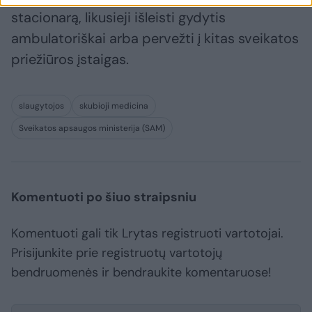
stacionarą, likusieji išleisti gydytis
ambulatoriškai arba pervežti į kitas sveikatos
priežiūros įstaigas.
slaugytojos
skubioji medicina
Sveikatos apsaugos ministerija (SAM)
Komentuoti po šiuo straipsniu
Komentuoti gali tik Lrytas registruoti vartotojai.
Prisijunkite prie registruotų vartotojų
bendruomenės ir bendraukite komentaruose!