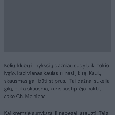
Kelių, klubų ir nykščių dažniau sudyla iki tokio
lygio, kad vienas kaulas trinasi į kitą. Kaulų
skausmas gali būti stiprus. „Tai dažnai sukelia
gilų, buką skausmą, kuris sustiprėja naktį“, –
sako Ch. Melnicas.
Kai kremzlė sunyksta, ji nebegali ataugti. Taigi,