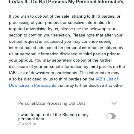
Lrytas.lt -
Do Not Process My Personal Information
rekomenduoja vaikščioti su lazdele. „Jos labai
naudingos, ypač žmonėms, kurie vis dar gali
If you wish to opt-out of the sale, sharing to third parties, or
gana gerai judėti, bet jaučia skausmą. Deja,
processing of your personal or sensitive information for
targeted advertising by us, please use the below opt-out
žmonės per retai naudoja lazdas, – sako Ch.
section to confirm your selection. Please note that after your
Melnicas.
opt-out request is processed you may continue seeing
interest-based ads based on personal information utilized by
us or personal information disclosed to third parties prior to
Jei artritas laužo pirštus, gali praversti
your opt-out. You may separately opt-out of the further
disclosure of your personal information by third parties on the
stambesni stalo įrankiai, kuriuos bus galima
IAB’s list of downstream participants. This information may
sugriebti ir nepatirti tokio aštraus skausmo.
also be disclosed by us to third parties on the
IAB’s List of
Downstream Participants
that may further disclose it to other
third parties.
Antsvoris gali sustiprinti simptomus.
Personal Data Processing Opt Outs
„Nustatyta, kad svorio metimas sumažina
osteoartrito sukeltą skausmą, ypač
I want to opt-out of the Sharing of my
personal data.
apatinėse galūnėse“, – sako Ch. Melnicas.
Opted In