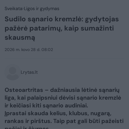
Sveikata
Ligos ir gydymas
Sudilo sąnario kremzlė: gydytojas
pažėrė patarimų, kaip sumažinti
skausmą
2026 m. kovo 28 d. 08:02
Lrytas.lt
Osteoartritas – dažniausia lėtinė sąnarių
liga, kai palaipsniui dėvisi sąnario kremzlė
ir keičiasi kiti sąnario audiniai.
Įprastai skauda kelius, klubus, nugarą,
rankas ir pirštus. Taip pat gali būti pažeisti
pečiai ir čiurnos.