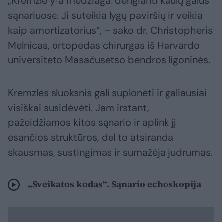
„Kremzlė yra medžiaga, dengianti kaulų galus
sąnariuose. Ji suteikia lygų paviršių ir veikia
kaip amortizatorius“, – sako dr. Christopheris
Melnicas, ortopedas chirurgas iš Harvardo
universiteto Masačusetso bendros ligoninės.
Kremzlės sluoksnis gali suplonėti ir galiausiai
visiškai susidėvėti. Jam irstant,
pažeidžiamos kitos sąnario ir aplink jį
esančios struktūros, dėl to atsiranda
skausmas, sustingimas ir sumažėja judrumas.
„Sveikatos kodas“. Sąnario echoskopija