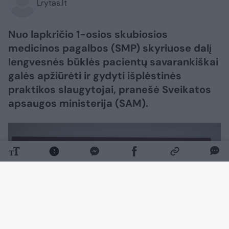
Lrytas.lt
Nuo lapkričio 1-osios skubiosios
medicinos pagalbos (SMP) skyriuose dalį
lengvesnės būklės pacientų savarankiškai
galės apžiūrėti ir gydyti išplėstinės
praktikos slaugytojai, pranešė Sveikatos
apsaugos ministerija (SAM).