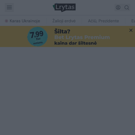
Karas Ukrainoje
Žalioji erdvė
Ačiū, Prezidente
E