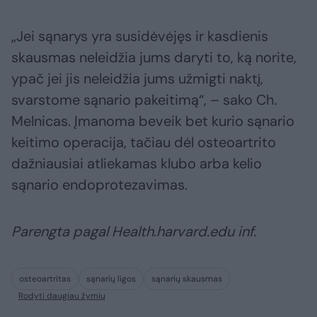
„Jei sąnarys yra susidėvėjęs ir kasdienis
skausmas neleidžia jums daryti to, ką norite,
ypač jei jis neleidžia jums užmigti naktį,
svarstome sąnario pakeitimą“, – sako Ch.
Melnicas. Įmanoma beveik bet kurio sąnario
keitimo operacija, tačiau dėl osteoartrito
dažniausiai atliekamas klubo arba kelio
sąnario endoprotezavimas.
Parengta pagal Health.harvard.edu inf.
osteoartritas
sąnarių ligos
sąnarių skausmas
Rodyti daugiau žymių