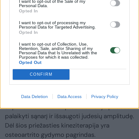
I want to opt-out of the Sale of my
Personal Data.
Pratimai judėjimui ir jėgai
Opted In
I want to opt-out of processing my
Personal Data for Targeted Advertising.
Norite išvengti apkrovos sudėvėtam sąnariui,
Opted In
bet taip pat privalu jį judinti. Judesio metu
I want to opt-out of Collection, Use,
išsiskiria medžiagą, vadinamą sinoviniu
Retention, Sale, and/or Sharing of my
Personal Data that Is Unrelated with the
skysčiu, kuri sutepa sąnarį ir sumažina trintį
Purposes for which it was collected.
Opted Out
bei sustingimą. Štai kodėl rytinis sustingimas
CONFIRM
sumažėja šiek tiek išsijudinus.
Judėjimas atlieka dar vieną svarbią funkciją:
Data Deletion
Data Access
Privacy Policy
stiprina raumenis. Stiprūs raumenys padeda
palaikyti sąnarį ir išsaugoti judesių amplitudę.
Dėl šios priežasties kineziterapija yra
osteoartrito gydymo pagrindas.