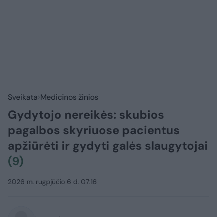
Sveikata
Medicinos žinios
Gydytojo nereikės: skubios
pagalbos skyriuose pacientus
apžiūrėti ir gydyti galės slaugytojai
(9)
2026 m. rugpjūčio 6 d. 07:16