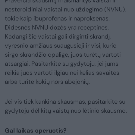
Praverčia skausmą malšinantys vaistai ir
nesteroidiniai vaistai nuo uždegimo (NVNU),
tokie kaip ibuprofenas ir naproksenas.
Didesnės NVNU dozės yra receptinės.
Kadangi šie vaistai gali dirginti skrandį,
vyresnio amžiaus suaugusieji ir visi, kurie
sirgo skrandžio opalige, juos turėtų vartoti
atsargiai. Pasitarkite su gydytoju, jei jums
reikia juos vartoti ilgiau nei kelias savaites
arba turite kokių nors abejonių.
Jei vis tiek kankina skausmas, pasitarkite su
gydytoju dėl kitų vaistų nuo lėtinio skausmo.
Gal laikas operuotis?