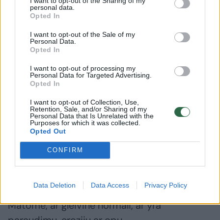
ypač jaunesniems pacientams be rizikos
I want to opt-out of the Sharing of my
personal data.
veiksnių, pakanka neinvazinių tyrimų:
Opted In
I want to opt-out of the Sale of my
Personal Data.
– išmatų antigeno testo,
Opted In
I want to opt-out of processing my
Personal Data for Targeted Advertising.
– 13C ureazės kvėpavimo testo.
Opted In
I want to opt-out of Collection, Use,
Retention, Sale, and/or Sharing of my
Jeigu bakterija randama – gydoma, o jei
Personal Data that Is Unrelated with the
Purposes for which it was collected.
simptomai išnyksta, papildomų tyrimų gali
Opted Out
neprireikti.
CONFIRM
Gastroskopijos metu galime apžiūrėti
Data Deletion
Data Access
Privacy Policy
stemplę, skrandį ir dvylikapirštę žarną.
Matome, ar gleivinė normali, ar yra