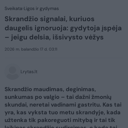
Sveikata
Ligos ir gydymas
Skrandžio signalai, kuriuos
daugelis ignoruoja: gydytoja įspėja
– jeigu delsia, išsivysto vėžys
2026 m. balandžio 17 d. 03:11
Lrytas.lt
Skrandžio maudimas, deginimas,
sunkumas po valgio – tai dažni žmonių
skundai, neretai vadinami gastritu. Kas tai
yra, kas vyksta tuo metu skrandyje, kada
užtenka tik pakoreguoti mitybą ir tai tik
laikinas skrandžio sudirgimas, o kada tai