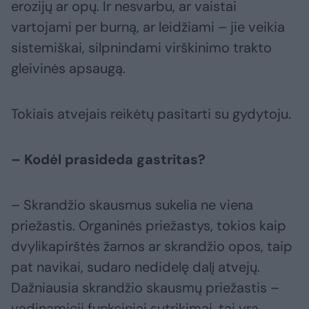
erozijų ar opų. Ir nesvarbu, ar vaistai
vartojami per burną, ar leidžiami – jie veikia
sistemiškai, silpnindami virškinimo trakto
gleivinės apsaugą.
Tokiais atvejais reikėtų pasitarti su gydytoju.
– Kodėl prasideda gastritas?
– Skrandžio skausmus sukelia ne viena
priežastis. Organinės priežastys, tokios kaip
dvylikapirštės žarnos ar skrandžio opos, taip
pat navikai, sudaro nedidelę dalį atvejų.
Dažniausia skrandžio skausmų priežastis –
vadinamieji funkciniai sutrikimai, tai yra