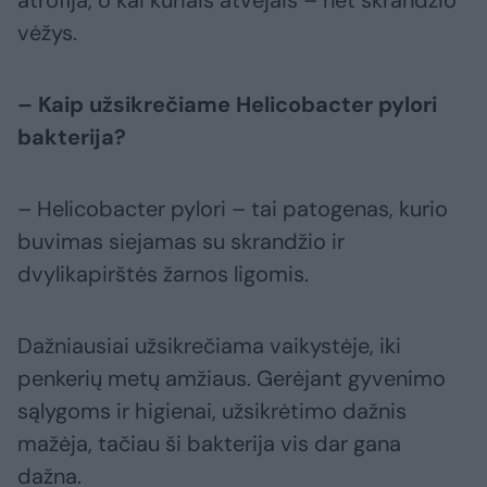
atrofija, o kai kuriais atvejais – net skrandžio
vėžys.
– Kaip užsikrečiame Helicobacter pylori
bakterija?
– Helicobacter pylori – tai patogenas, kurio
buvimas siejamas su skrandžio ir
dvylikapirštės žarnos ligomis.
Dažniausiai užsikrečiama vaikystėje, iki
penkerių metų amžiaus. Gerėjant gyvenimo
sąlygoms ir higienai, užsikrėtimo dažnis
mažėja, tačiau ši bakterija vis dar gana
dažna.