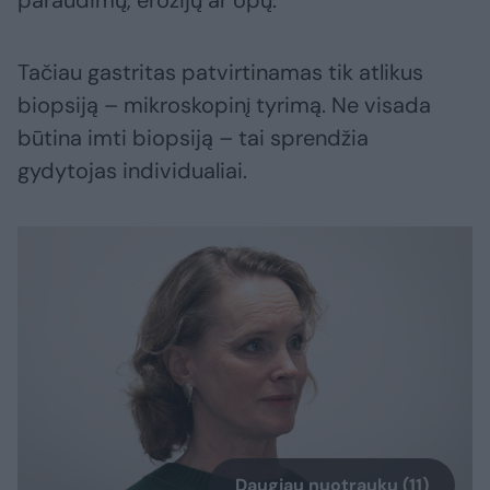
paraudimų, erozijų ar opų.
Tačiau gastritas patvirtinamas tik atlikus
biopsiją – mikroskopinį tyrimą. Ne visada
būtina imti biopsiją – tai sprendžia
gydytojas individualiai.
Daugiau nuotraukų (11)