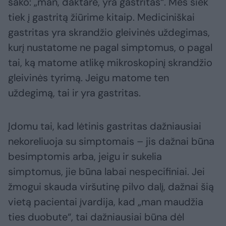
sako: „man, daktare, yra gastritas“. Mes šiek
tiek į gastritą žiūrime kitaip. Mediciniškai
gastritas yra skrandžio gleivinės uždegimas,
kurį nustatome ne pagal simptomus, o pagal
tai, ką matome atlikę mikroskopinį skrandžio
gleivinės tyrimą. Jeigu matome ten
uždegimą, tai ir yra gastritas.
Įdomu tai, kad lėtinis gastritas dažniausiai
nekoreliuoja su simptomais – jis dažnai būna
besimptomis arba, jeigu ir sukelia
simptomus, jie būna labai nespecifiniai. Jei
žmogui skauda viršutinę pilvo dalį, dažnai šią
vietą pacientai įvardija, kad „man maudžia
ties duobute“, tai dažniausiai būna dėl