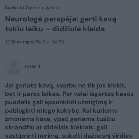
Sveikata
Gyvenu sveikai
Neurologė perspėja: gerti kavą
tokiu laiku – didžiulė klaida
2026 m. rugpjūčio 8 d. 04:53
Lrytas.lt
Jei geriate kavą, svarbu ne tik jos kiekis,
bet ir paros laikas. Per vėlai išgertas kavos
puodelis gali apsunkinti užmigimą ir
pabloginti miego kokybę. Kai kuriems
žmonėms kava, ypač geriama tuščiu
skrandžiu ar dideliais kiekiais, gali
sustiprinti nerimą, sukelti dažnesnį širdies