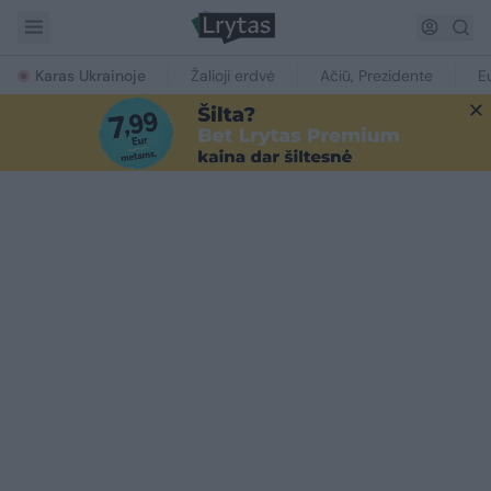
Karas Ukrainoje
Žalioji erdvė
Ačiū, Prezidente
E