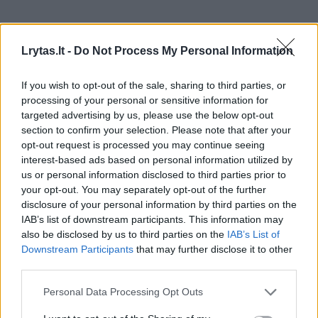
Dažniausiai ją tikslinga naikinti. Ši bakterija
Lrytas.lt -
Do Not Process My Personal Information
gydoma antibiotikais – dviejų antibiotikų
kursas kartu su rūgštingumą mažinančiais
If you wish to opt-out of the sale, sharing to third parties, or
processing of your personal or sensitive information for
vaistais. Tiesa, pasitaiko bakterijos štamų,
targeted advertising by us, please use the below opt-out
kurie yra atsparūs antibiotikams. Kartais
section to confirm your selection. Please note that after your
tenka gydymą kartoti.
opt-out request is processed you may continue seeing
interest-based ads based on personal information utilized by
us or personal information disclosed to third parties prior to
your opt-out. You may separately opt-out of the further
Helicobacter pylori infekcija gali būti
disclosure of your personal information by third parties on the
nustatoma atliekant gastroskopiją – jos metu
IAB’s list of downstream participants. This information may
apžiūrima skrandžio gleivinė, paimami
also be disclosed by us to third parties on the
IAB’s List of
Downstream Participants
that may further disclose it to other
biopsijos mėginiai ir atliekamas greitasis
third parties.
ureazės testas ar histologinis tyrimas. Tačiau
Personal Data Processing Opt Outs
endoskopija būtina ne visais atvejais. Dažnai,