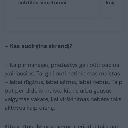
subtilūs simptomai
kaip atp
– Kas sudirgina skrandį?
– Kaip ir minėjau, priežastys gali būti pačios
įvairiausios. Tai gali būti netinkamas maistas
– labai rūgštus, labai aštrus, labai riebus. Taip
pat per didelis maisto kiekis arba gausus
valgymas vakare, kai virškinimas nebėra toks
aktyvus kaip dieną.
Kita vertus, ilgi nevalgymo periodai taip pat