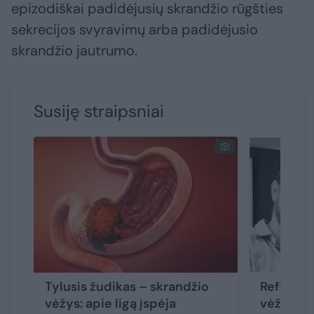
epizodiškai padidėjusių skrandžio rūgšties
sekrecijos svyravimų arba padidėjusio
skrandžio jautrumo.
Susiję straipsniai
Tylusis žudikas – skrandžio
Refliuks
vėžys: apie ligą įspėja
vėžio po