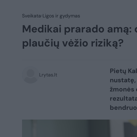
Sveikata
Ligos ir gydymas
Medikai prarado amą: d
plaučių vėžio riziką?
Pietų Kal
Lrytas.lt
nustatę,
žmonės d
rezultat
bendruom