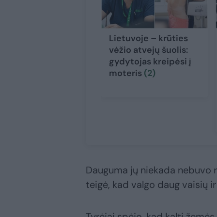
Lietuvoje – krūties
vėžio atvejų šuolis:
gydytojas kreipėsi į
moteris
(2)
Dauguma jų niekada nebuvo rūk
teigė, kad valgo daug vaisių i
Tyrėjai spėjo, kad kalti žemės