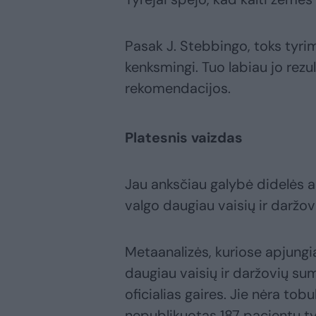
Pasak J. Stebbingo, toks tyrim
kenksmingi. Tuo labiau jo rezu
rekomendacijos.
Platesnis vaizdas
Jau anksčiau galybė didelės a
valgo daugiau vaisių ir daržovi
Metaanalizės, kuriose apjungi
daugiau vaisių ir daržovių sum
oficialias gaires. Jie nėra tob
nepublikuotas 187 pacientų ty