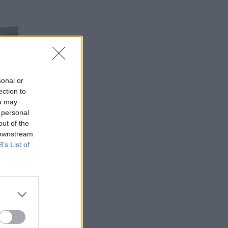
sonal or
ection to
ou may
 personal
out of the
 downstream
B’s List of