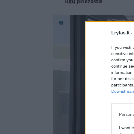
ligų priežastis
Lrytas.lt -
If you wish 
sensitive in
confirm you
continue se
information 
further disc
participants
Downstream 
Persona
I want t