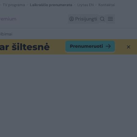
TV programa
Laikraščio prenumerata
Lrytas EN
Kontaktai
Premium
Prisijungti
lbimai