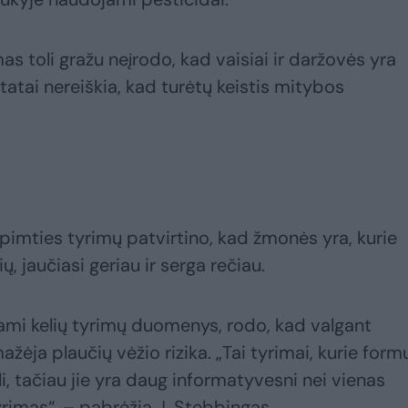
as toli gražu neįrodo, kad vaisiai ir daržovės yra
ltatai nereiškia, kad turėtų keistis mitybos
pimties tyrimų patvirtino, kad žmonės yra, kurie
ų, jaučiasi geriau ir serga rečiau.
ami kelių tyrimų duomenys, rodo, kad valgant
ažėja plaučių vėžio rizika. „Tai tyrimai, kurie form
uli, tačiau jie yra daug informatyvesni nei vienas
rimas“, – pabrėžia J. Stebbingas.