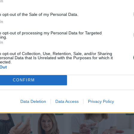
In
o opt-out of the Sale of my Personal Data.
In
teto (Jungtinė Karalystė) biomedicinos mokslų
gas atkreipia dėmesį, kad bangas sukėlęs tyrimas
to opt-out of processing my Personal Data for Targeted
ing.
ebuvo paskelbtas moksliniame žurnale.
In
o opt-out of Collection, Use, Retention, Sale, and/or Sharing
ersonal Data that Is Unrelated with the Purposes for which it
e konferencijoje, o tyrime dalyvavo 187 žmonės,
lected.
Out
plaučių vėžiu.
CONFIRM
Data Deletion
Data Access
Privacy Policy