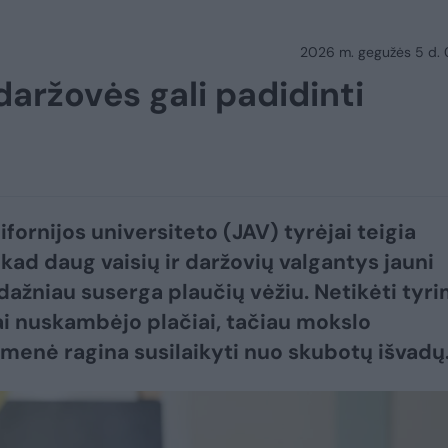
2026 m. gegužės 5 d.
aržovės gali padidinti
ifornijos universiteto (JAV) tyrėjai teigia
 kad daug vaisių ir daržovių valgantys jauni
ažniau suserga plaučių vėžiu. Netikėti tyr
ai nuskambėjo plačiai, tačiau mokslo
enė ragina susilaikyti nuo skubotų išvadų