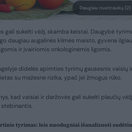
Daugiau nuotraukų (2)
ės gali sukelti vėžį, skamba keistai. Daugybė tyrim
go daugiau augalinės kilmės maisto, gyvena ilgiau 
ligomis ir įvairiomis onkologinėmis ligomis.
ugelyje didelės apimties tyrimų gausesnis vaisių i
etas su mažesne rizika, ypač jei žmogus rūko.
inys, kad vaisiai ir daržovės gali sukelti plaučių vėž
stebinantis.
irtinis tyrimas: leis nuodugniai išanalizuoti sudėti