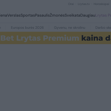
Orai
Lrytas.tv
Horoskopai
iena
Verslas
Sportas
Pasaulis
Žmonės
Sveikata
Daugiau
Lrytas 
e
Europos burės 2026
Gyvenu, ne skrolinu
Darbo ske