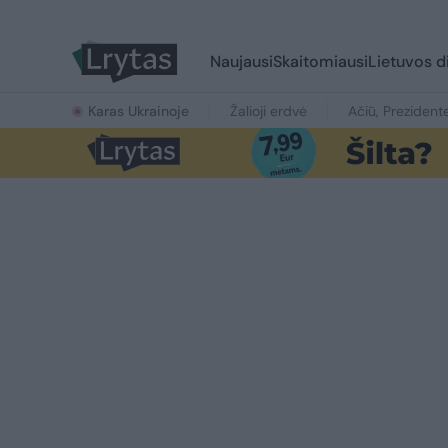
Naujausi
Skaitomiausi
Lietuvos d
Karas Ukrainoje
Žalioji erdvė
Ačiū, Prezident