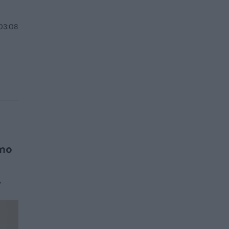
 03:08
imo
.