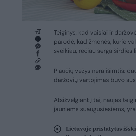
Teiginys, kad vaisiai ir daržov
parodė, kad žmonės, kurie val
sveikiau, rečiau serga širdies 
Plaučių vėžys nėra išimtis: da
daržovių vartojimas buvo susi
Atsižvelgiant į tai, naujas teig
jauniems suaugusiesiems, yra 
Lietuvoje pristatytas išsk