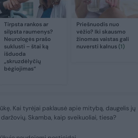
Tirpsta rankos ar
Priešnuodis nuo
silpsta raumenys?
vėžio? Iki skausmo
Neurologės prašo
žinomas vaistas gali
suklusti – štai ką
nuversti kalnus
(1)
išduoda
„skruzdėlyčių
bėgiojimas“
ę. Kai tyrėjai paklausė apie mitybą, daugelis jų
r daržovių. Skamba, kaip sveikuoliai, tiesa?
 ūkyje naudojami pesticidai.