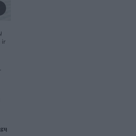
ų
ir
r
į
ngų