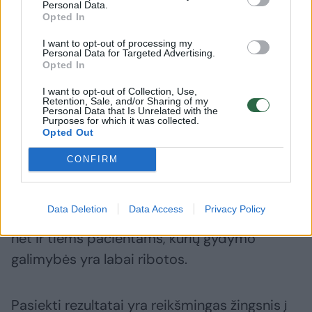
yra ypač svarbi.
Personal Data.
Opted In
Pacientai, kuriems buvo skiriamas
I want to opt-out of processing my
Personal Data for Targeted Advertising.
amivantamabas, po gydymo pradžios
Opted In
išgyveno vidutiniškai 12,5 mėnesio, nepaisant
I want to opt-out of Collection, Use,
Retention, Sale, and/or Sharing of my
to, kad sirgo vėžio forma, kurios prognozės
Personal Data that Is Unrelated with the
Purposes for which it was collected.
yra labai prastos, kai standartiniai gydymo
Opted Out
būdai nustoja veikti.
CONFIRM
„Šis tyrimas parodo, kaip naujų gydymo
Data Deletion
Data Access
Privacy Policy
būdų kūrimas gali lemti reikšmingą pažangą
net ir tiems pacientams, kurių gydymo
galimybės yra labai ribotos.
Pasiekti rezultatai yra reikšmingas žingsnis į