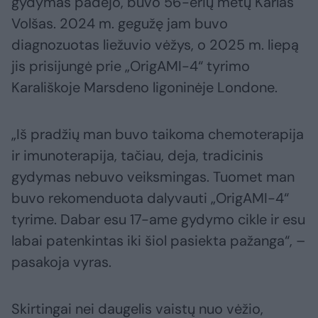
gydymas padėjo, buvo 56-erių metų Karlas
Volšas. 2024 m. gegužę jam buvo
diagnozuotas liežuvio vėžys, o 2025 m. liepą
jis prisijungė prie „OrigAMI-4“ tyrimo
Karališkoje Marsdeno ligoninėje Londone.
„Iš pradžių man buvo taikoma chemoterapija
ir imunoterapija, tačiau, deja, tradicinis
gydymas nebuvo veiksmingas. Tuomet man
buvo rekomenduota dalyvauti „OrigAMI-4“
tyrime. Dabar esu 17-ame gydymo cikle ir esu
labai patenkintas iki šiol pasiekta pažanga“, –
pasakoja vyras.
Skirtingai nei daugelis vaistų nuo vėžio,