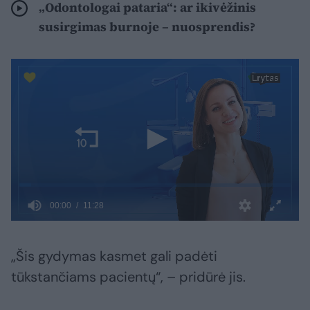
„Odontologai pataria“: ar ikivėžinis
susirgimas burnoje – nuosprendis?
„Šis gydymas kasmet gali padėti
tūkstančiams pacientų“, – pridūrė jis.