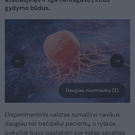
gydymo būdus.
Daugiau nuotraukų (2)
Eksperimentinis vaistas sumažino navikus
daugiau nei trečdaliui pacientų, o ryškūs
pokyčiai buvo pastebėti per kelias savaites.