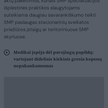
aktų pakeitimus, kuriais SMP specializacijos
išplėstinės praktikos slaugytojams
suteikiama daugiau savarankiškumo teikti
SMP paslaugas stacionarinių sveikatos
priežiūros įstaigų ar teritoriniuose SMP
skyriuose.
Medikai įspėja dėl pavojingų papildų:
vartojant dideliais kiekiais gresia kepenų
nepakankamumas