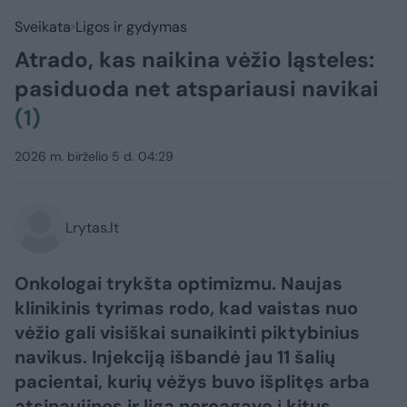
Sveikata
Ligos ir gydymas
Atrado, kas naikina vėžio ląsteles:
pasiduoda net atspariausi navikai
(1)
2026 m. birželio 5 d. 04:29
Lrytas.lt
Onkologai trykšta optimizmu. Naujas
klinikinis tyrimas rodo, kad vaistas nuo
vėžio gali visiškai sunaikinti piktybinius
navikus. Injekciją išbandė jau 11 šalių
pacientai, kurių vėžys buvo išplitęs arba
atsinaujinęs ir liga nereagavo į kitus