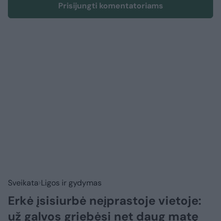
Prisijungti komentatoriams
Sveikata
Ligos ir gydymas
Erkė įsisiurbė neįprastoje vietoje:
už galvos griebėsi net daug matę