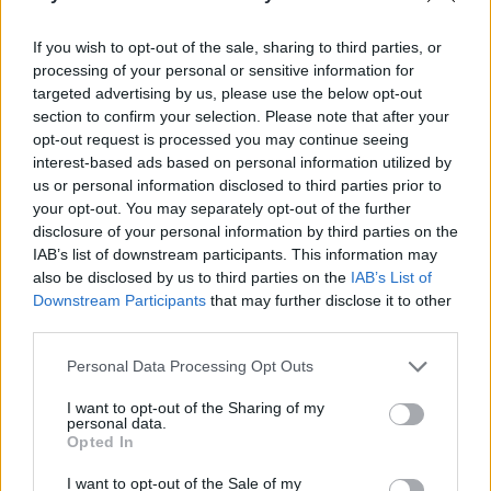
If you wish to opt-out of the sale, sharing to third parties, or
processing of your personal or sensitive information for
Daugiau nuotraukų (2)
targeted advertising by us, please use the below opt-out
section to confirm your selection. Please note that after your
opt-out request is processed you may continue seeing
interest-based ads based on personal information utilized by
Chemoterapija
us or personal information disclosed to third parties prior to
Asociatyvi 123rf iliustr.
your opt-out. You may separately opt-out of the further
disclosure of your personal information by third parties on the
IAB’s list of downstream participants. This information may
Klinkinis tyrimas buvo skirtas žmonėms,
also be disclosed by us to third parties on the
IAB’s List of
sergantiems galvos ir kaklo vėžiu, išskyrus
Downstream Participants
that may further disclose it to other
tuos, kuriems buvo diagnozuotas žmogaus
third parties.
papilomos virusas (ŽPV). Pasak autorių, tai
Personal Data Processing Opt Outs
ypač svarbu, nes galvos ir kaklo vėžys, kurį
I want to opt-out of the Sharing of my
sukelia ne ŽPV, paprastai yra sunkiau
personal data.
Opted In
gydomas, todėl pažanga šiems pacientams
I want to opt-out of the Sale of my