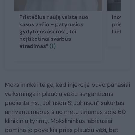
Pristačius naują vaistą nuo
Inovatyv
kasos vėžio – patyrusios
prieinam
gydytojos ašaros: „Tai
Lietuva 
neįtikėtinai svarbus
atradimas“
(1)
Mokslininkai teigė, kad injekcija buvo panašiai
veiksminga ir plaučių vėžiu sergantiems
pacientams. „Johnson & Johnson“ sukurtas
amivantamabas šiuo metu tiriamas apie 60
klinikinių tyrimų. Mokslininkus labiausiai
domina jo poveikis prieš plaučių vėžį, bet