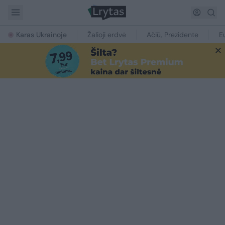
Karas Ukrainoje
Žalioji erdvė
Ačiū, Prezidente
E