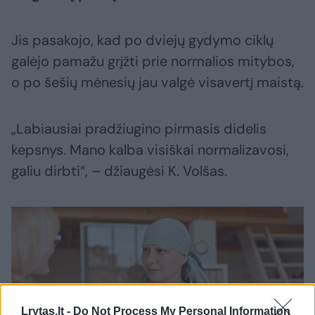
Jis pasakojo, kad po dviejų gydymo ciklų
galėjo pamažu grįžti prie normalios mitybos,
o po šešių mėnesių jau valgė visavertį maistą.
„Labiausiai pradžiugino pirmasis didelis
kepsnys. Mano kalba visiškai normalizavosi,
galiu dirbti“, – džiaugėsi K. Volšas.
Lrytas.lt -
Do Not Process My Personal Information