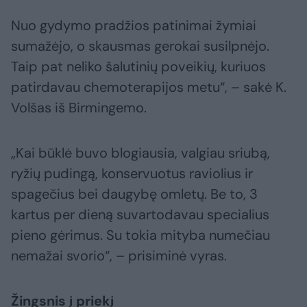
Nuo gydymo pradžios patinimai žymiai
sumažėjo, o skausmas gerokai susilpnėjo.
Taip pat neliko šalutinių poveikių, kuriuos
patirdavau chemoterapijos metu“, – sakė K.
Volšas iš Birmingemo.
„Kai būklė buvo blogiausia, valgiau sriubą,
ryžių pudingą, konservuotus raviolius ir
spagečius bei daugybę omletų. Be to, 3
kartus per dieną suvartodavau specialius
pieno gėrimus. Su tokia mityba numečiau
nemažai svorio“, – prisiminė vyras.
Žingsnis į priekį