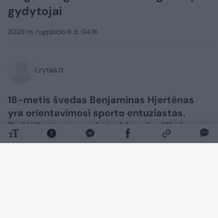
gydytojai
2026 m. rugpjūčio 6 d. 04:16
Lrytas.lt
18-metis švedas Benjaminas Hjerténas
yra orientavimosi sporto entuziastas.
Todėl jis įpratęs prie įvairių vabzdžių ir
parazitų. Tačiau vaikinui erkė įsisiurbė
labai neįprastoje vietoje. „Google“ rašo,
kad tai neįmanoma“, – patirtimi dalijosi
jis.