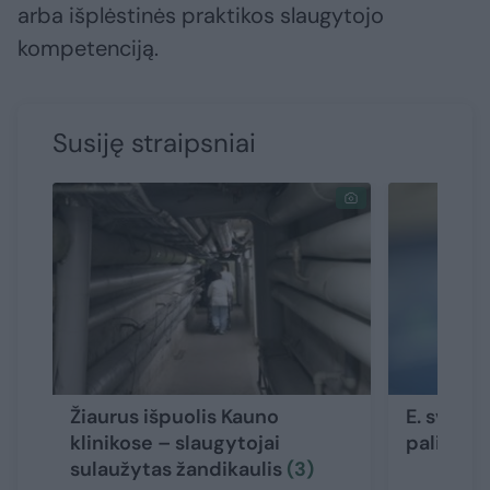
arba išplėstinės praktikos slaugytojo
kompetenciją.
Susiję straipsniai
Žiaurus išpuolis Kauno
E. sveika
klinikose – slaugytojai
palies t
sulaužytas žandikaulis
(3)