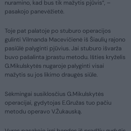
nuramino, kad bus tik mažytis pjūvis“, –
pasakojo panevėžietė.
Toje pat palatoje po stuburo operacijos
gulinti Vilmanda Macevičienė iš Šiaulių rajono
pasiūlė palyginti pjūvius. Jai stuburo išvarža
buvo pašalinta įprastu metodu. Išties kryželis
G.Mikulskytės nugaroje palyginti visai
mažytis su jos likimo draugės siūle.
Sėkmingai susiklosčius G.Mikulskytės
operacijai, gydytojas E.Gružas tuo pačiu
metodu operavo V.Žukauską.
Vyras pasakojo irgi bandęs iš pradžių gydytis