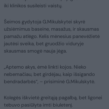
iki klinikos susileisti vaistų.
Šeimos gydytoja G.Mikulskytei skyrė
užsiėmimus baseine, masažus, ir skausmas
pamažu atlėgo. Kelis mėnesius panevėžietė
jautėsi sveika, bet gruodžio viduryje
skausmas smogė nauja jėga.
„Aptemo akys, ėmė linkti kojos. Nieko
nebemačiau, bet girdėjau, kaip išsigando
bendradarbės“, – prisiminė G.Mikulskytė.
Kolegės iškvietė greitąją pagalbą, bet ligonei
tebuvo pasiūlyta imti biuletenį.