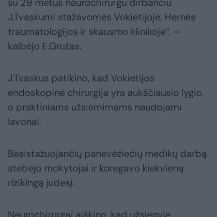
su 29 metus neurochirurgu dirbančiu
J.Tvaskumi stažavomės Vokietijoje, Hernės
traumatologijos ir skausmo klinikoje“, –
kalbėjo E.Gružas.
J.Tvaskus patikino, kad Vokietijos
endoskopinė chirurgija yra aukščiausio lygio,
o praktiniams užsiėmimams naudojami
lavonai.
Besistažuojančių panevėžiečių medikų darbą
stebėjo mokytojai ir koregavo kiekvieną
rizikingą judesį.
Neurochirurgai aiškino, kad užsienyje