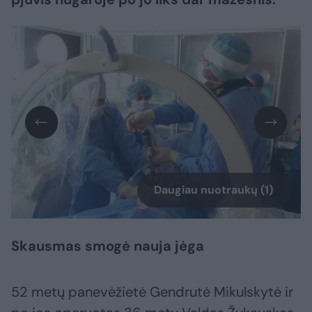
Daugiau nuotraukų (1)
Skausmas smogė nauja jėga
52 metų panevėžietė Gendrutė Mikulskytė ir