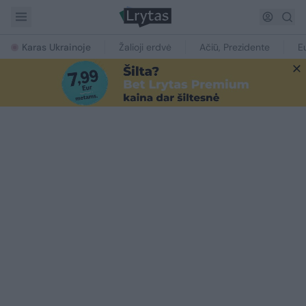
Karas Ukrainoje
Žalioji erdvė
Ačiū, Prezidente
E