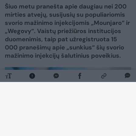
Šiuo metu pranešta apie daugiau nei 200
mirties atvejų, susijusių su populiariomis
svorio mažinimo injekcijomis „Mounjaro“ ir
„Wegovy“. Vaistų priežiūros institucijos
duomenimis, taip pat užregistruota 15
000 pranešimų apie „sunkius“ šių svorio
mažinimo injekcijų šalutinius poveikius.