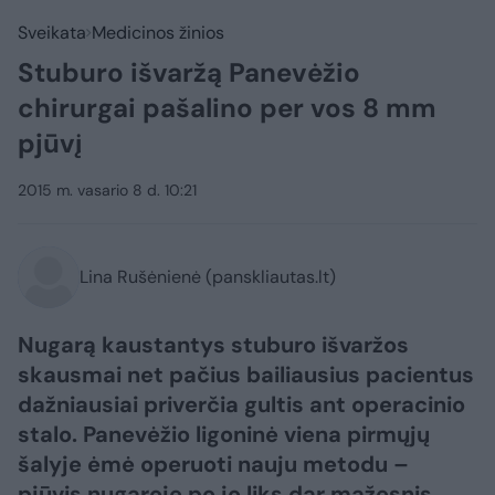
Sveikata
Medicinos žinios
Stuburo išvaržą Panevėžio
chirurgai pašalino per vos 8 mm
pjūvį
2015 m. vasario 8 d. 10:21
Lina Rušėnienė (panskliautas.lt)
Nugarą kaustantys stuburo išvaržos
skausmai net pačius bailiausius pacientus
dažniausiai priverčia gultis ant operacinio
stalo. Panevėžio ligoninė viena pirmųjų
šalyje ėmė operuoti nauju metodu –
pjūvis nugaroje po jo liks dar mažesnis.