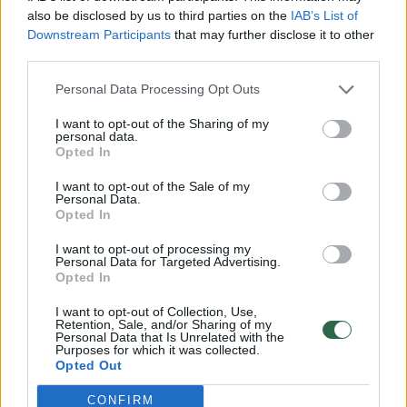
jos greitai atsigauna.
also be disclosed by us to third parties on the
IAB’s List of
Downstream Participants
that may further disclose it to other
third parties.
Chirurgijos klinikos vedėjas R.Samuolis
Personal Data Processing Opt Outs
pabrėžė, kad operuojant itin svarbu yra
I want to opt-out of the Sharing of my
medikų preciziškumas, judesių tikslumas, o
personal data.
operacijos sėkmę lemia ne tik operuojančio
Opted In
gydytojo ir asistento, bet ir anesteziologo,
I want to opt-out of the Sale of my
Personal Data.
anestezistės, operacinės slaugytojų
Opted In
komandinis darbas.
I want to opt-out of processing my
Personal Data for Targeted Advertising.
Opted In
Instrumentai – trijų milimetrų
I want to opt-out of Collection, Use,
Retention, Sale, and/or Sharing of my
Personal Data that Is Unrelated with the
Purposes for which it was collected.
Prašomi paaiškinti kuo paprasčiau, kaip vyko
Opted Out
šios dvi operacijos, gydytojai papasakojo jų
CONFIRM