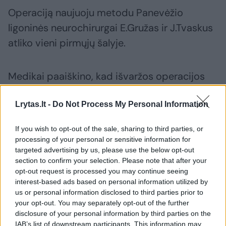
Operaciją naujuoju metodu Panevėžio
ligoninės neurochirurgai E.Gružas ir J.Tvaskus
atliko vieni pirmųjų šalyje.
Medikai paaiškino, kad išvaržos operacijos
atliekamos nuolat, pernai nuo stuburo
Lrytas.lt -
Do Not Process My Personal Information
didžiulio skausmo medikai išgelbėjo daugiau
kaip pusę tūkstančio pacientų.
If you wish to opt-out of the sale, sharing to third parties, or
processing of your personal or sensitive information for
targeted advertising by us, please use the below opt-out
Naujasis metodas ypatingas, nes invazija itin
section to confirm your selection. Please note that after your
maža, minkštųjų audinių trauma minimali,
opt-out request is processed you may continue seeing
interest-based ads based on personal information utilized by
infekcijos pavojaus beveik nelieka.
us or personal information disclosed to third parties prior to
your opt-out. You may separately opt-out of the further
disclosure of your personal information by third parties on the
Ligonis per operaciją beveik nekraujuoja ir po
IAB’s list of downstream participants. This information may