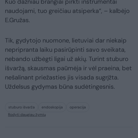
Kuo dažniau brangiai pirkti instrumentai
naudojami, tuo greičiau atsiperka“, – kalbėjo
E.Gružas.
Tik, gydytojo nuomone, lietuviai dar niekaip
nepripranta laiku pasirūpinti savo sveikata,
nebando užbėgti ligai už akių. Turint stuburo
išvaržą, skausmas paūmėja ir vėl praeina, bet
nešalinant priežasties jis visada sugrįžta.
Uždelsus gydymas būna sudėtingesnis.
stuburo išvarža
endoskopija
operacija
Rodyti daugiau žymių