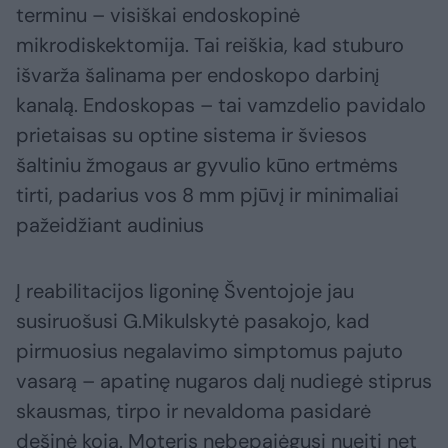
terminu – visiškai endoskopinė
mikrodiskektomija. Tai reiškia, kad stuburo
išvarža šalinama per endoskopo darbinį
kanalą. Endoskopas – tai vamzdelio pavidalo
prietaisas su optine sistema ir šviesos
šaltiniu žmogaus ar gyvulio kūno ertmėms
tirti, padarius vos 8 mm pjūvį ir minimaliai
pažeidžiant audinius
Į reabilitacijos ligoninę Šventojoje jau
susiruošusi G.Mikulskytė pasakojo, kad
pirmuosius negalavimo simptomus pajuto
vasarą – apatinę nugaros dalį nudiegė stiprus
skausmas, tirpo ir nevaldoma pasidarė
dešinė koja. Moteris nebepajėgusi nueiti net