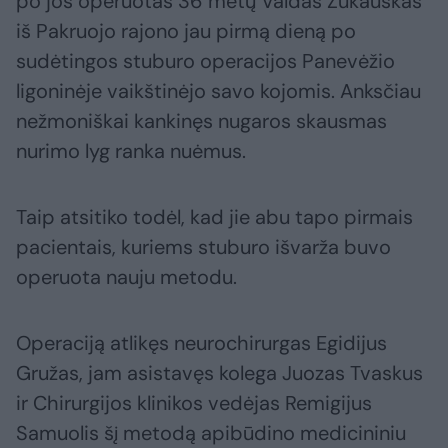
po jos operuotas 36 metų Valdas Žukauskas
iš Pakruojo rajono jau pirmą dieną po
sudėtingos stuburo operacijos Panevėžio
ligoninėje vaikštinėjo savo kojomis. Anksčiau
nežmoniškai kankinęs nugaros skausmas
nurimo lyg ranka nuėmus.
Taip atsitiko todėl, kad jie abu tapo pirmais
pacientais, kuriems stuburo išvarža buvo
operuota nauju metodu.
Operaciją atlikęs neurochirurgas Egidijus
Gružas, jam asistavęs kolega Juozas Tvaskus
ir Chirurgijos klinikos vedėjas Remigijus
Samuolis šį metodą apibūdino medicininiu