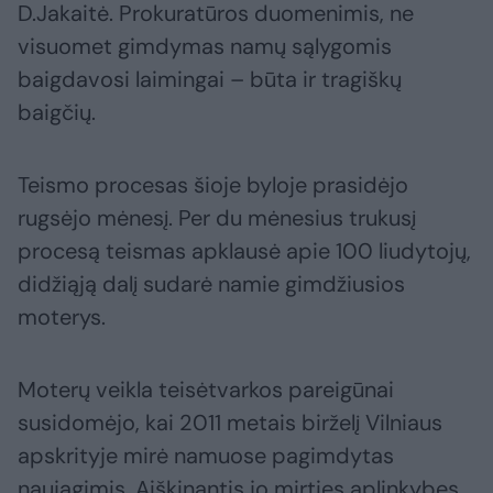
D.Jakaitė. Prokuratūros duomenimis, ne
visuomet gimdymas namų sąlygomis
baigdavosi laimingai – būta ir tragiškų
baigčių.
Teismo procesas šioje byloje prasidėjo
rugsėjo mėnesį. Per du mėnesius trukusį
procesą teismas apklausė apie 100 liudytojų,
didžiąją dalį sudarė namie gimdžiusios
moterys.
Moterų veikla teisėtvarkos pareigūnai
susidomėjo, kai 2011 metais birželį Vilniaus
apskrityje mirė namuose pagimdytas
naujagimis. Aiškinantis jo mirties aplinkybes,