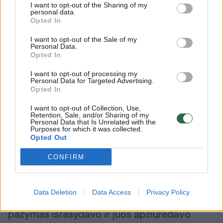
I want to opt-out of the Sharing of my
Byla buvo nagrinėjama uždaruose
personal data.
Opted In
posėdžiuose, tačiau teisėjas Robertas Rainys
I want to opt-out of the Sale of my
šiek tiek paaiškino verdikto motyvus.
Personal Data.
Opted In
I want to opt-out of processing my
„D.Jakaitė kaip gydytoja, verstis tokia
Personal Data for Targeted Advertising.
Opted In
praktika neturėjo. Ji apžiūrėdavo
naujagimius, o ne mamas“, – sakė teisėjas
I want to opt-out of Collection, Use,
Retention, Sale, and/or Sharing of my
Robertas Rainys.
Personal Data that Is Unrelated with the
Purposes for which it was collected.
Opted Out
Atliekant ikiteisminį tyrimą nustatyta
CONFIRM
daugybė gimdymo namuose atvejų, per
kuriuos pribuvėjos darbą esą atlikdavo
Data Deletion
Data Access
Privacy Policy
J.I.Švedienė, o vėliau apie kūdikių gimimą
pažymas išrašydavo ir juos apžiūrėdavo