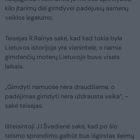
kilo įtarimų dėl gimdyvei padėjusių asmenų
veiklos legalumo.
Teisėjas R.Rainys sakė, kad kad tokia byla
Lietuvos istorijoje yra vienintelė, o namie
gimdančių moterų Lietuvoje buvo visais
laikais.
„Gimdyti namuose nėra draudžiama, o
padėjimas gimdyti nėra uždrausta veika“, –
sakė teisėjas.
Išteisintoji J.I.Švedienė sakė, kad po šio
teismo sprendimo galbūt bus išgirstas šeimų