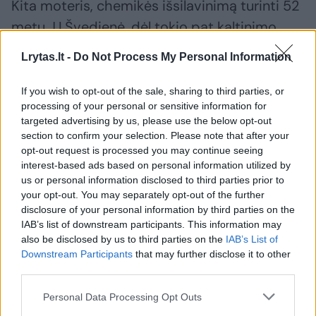
Kita moteris, chemikės išsilavinimą turinti 52
metų J.I.Švedienė, dėl tokio pat kaltinimo
buvo išteisinta.
Lrytas.lt -
Do Not Process My Personal Information
If you wish to opt-out of the sale, sharing to third parties, or
Šiuo metu Lietuvoje toks gimdymo būdas
processing of your personal or sensitive information for
nėra uždraustas, tą patvirtino ir teismas.
targeted advertising by us, please use the below opt-out
section to confirm your selection. Please note that after your
opt-out request is processed you may continue seeing
Įtariama, kad viena moterų priimdavo
interest-based ads based on personal information utilized by
us or personal information disclosed to third parties prior to
namuose gimdančių moterų naujagimius, o
your opt-out. You may separately opt-out of the further
kita juos apžiūrėdavo ir išrašydavo gimimą
disclosure of your personal information by third parties on the
patvirtinančias pažymas. D.Jakaitė sakė
IAB’s list of downstream participants. This information may
also be disclosed by us to third parties on the
IAB’s List of
apžiūrėdavusi tik naujagimius, gimdymų
Downstream Participants
that may further disclose it to other
nepriimdavo. Moteris teigė iš gimdyvių
third parties.
gavusi dovanų medaus, vaisių.
Personal Data Processing Opt Outs