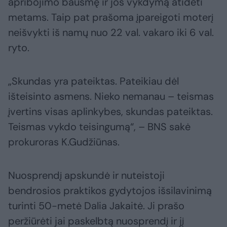
apribojimo bausmę ir jos vykdymą atidėti
metams. Taip pat prašoma įpareigoti moterį
neišvykti iš namų nuo 22 val. vakaro iki 6 val.
ryto.
„Skundas yra pateiktas. Pateikiau dėl
išteisinto asmens. Nieko nemanau – teismas
įvertins visas aplinkybes, skundas pateiktas.
Teismas vykdo teisingumą“, – BNS sakė
prokuroras K.Gudžiūnas.
Nuosprendį apskundė ir nuteistoji
bendrosios praktikos gydytojos išsilavinimą
turinti 50-metė Dalia Jakaitė. Ji prašo
peržiūrėti jai paskelbtą nuosprendį ir jį