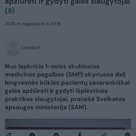
apžiūrėti ir gydyti galės slaugytojai
(9)
2026 m. rugpjūčio 6 d. 07:16
Lrytas.lt
Nuo lapkričio 1-osios skubiosios
medicinos pagalbos (SMP) skyriuose dalį
lengvesnės būklės pacientų savarankiškai
galės apžiūrėti ir gydyti išplėstinės
praktikos slaugytojai, pranešė Sveikatos
apsaugos ministerija (SAM).