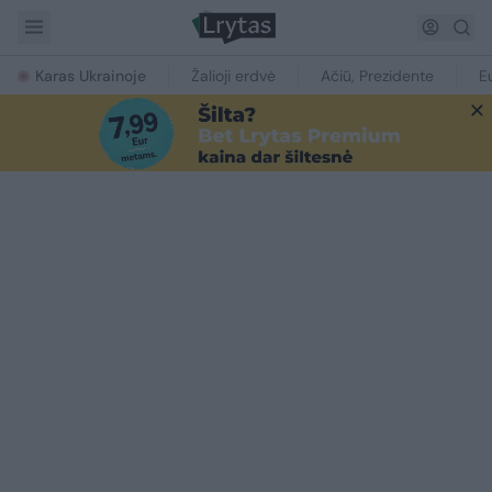
Karas Ukrainoje
Žalioji erdvė
Ačiū, Prezidente
E