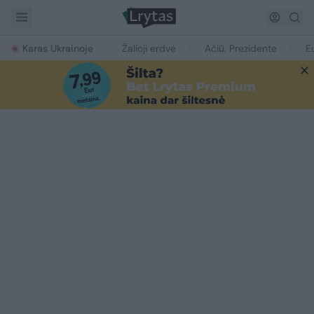
Karas Ukrainoje
Žalioji erdvė
Ačiū, Prezidente
E