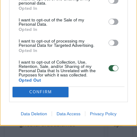
personal data.
susirgimo.
Opted In
I want to opt-out of the Sale of my
Personal Data.
Opted In
Susiję straipsniai
I want to opt-out of processing my
Personal Data for Targeted Advertising.
Opted In
I want to opt-out of Collection, Use,
Retention, Sale, and/or Sharing of my
Personal Data that Is Unrelated with the
Purposes for which it was collected.
Opted Out
→
CONFIRM
Įspėja: gripas antibiotikais
Apsisaug
Data Deletion
Data Access
Privacy Policy
neišgydomas, aspirinas
serganti
griežtai draudžiamas
aplinkin