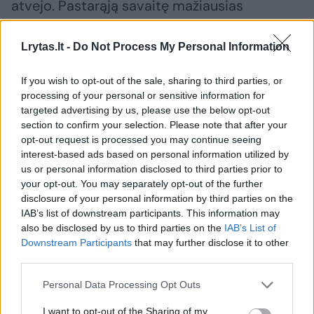
atvejo. Pastarąją savaitę mažiausias
sergamumo rodiklis registruotas Utenos (69
atvejai 10 tūkst. gyventojų), didžiausias –
Lrytas.lt -
Do Not Process My Personal Information
Alytaus (daugiau kaip 122 atvejai 10 tūkst.
If you wish to opt-out of the sale, sharing to third parties, or
gyventojų) administracinėje teritorijoje.
processing of your personal or sensitive information for
targeted advertising by us, please use the below opt-out
section to confirm your selection. Please note that after your
Iš viso šalyje per savaitę gripas diagnozuotas
opt-out request is processed you may continue seeing
962 asmenims, į ligoninę dėl gripo paguldyti
interest-based ads based on personal information utilized by
us or personal information disclosed to third parties prior to
77, penki iš jų pateko į Intensyvios terapijos
your opt-out. You may separately opt-out of the further
skyrius.
disclosure of your personal information by third parties on the
IAB’s list of downstream participants. This information may
also be disclosed by us to third parties on the
IAB’s List of
Ankstesnę savaitę gripu sirgo 350 žmonių.
Downstream Participants
that may further disclose it to other
third parties.
Pernai trečią sausio savaitę bendras Lietuvos
sergamumo peršalimo ligomis rodiklis buvo
Personal Data Processing Opt Outs
didesnis – 10 tūkst. gyventojų teko 123,5
I want to opt-out of the Sharing of my