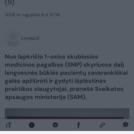
(9)
2026 m. rugpjūčio 6 d. 07:16
Lrytas.lt
Nuo lapkričio 1-osios skubiosios
medicinos pagalbos (SMP) skyriuose dalį
lengvesnės būklės pacientų savarankiškai
galės apžiūrėti ir gydyti išplėstinės
praktikos slaugytojai, pranešė Sveikatos
apsaugos ministerija (SAM).