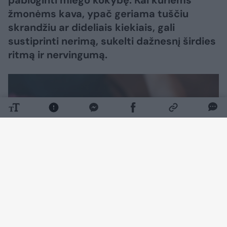
žmonėms kava, ypač geriama tuščiu
skrandžiu ar dideliais kiekiais, gali
sustiprinti nerimą, sukelti dažnesnį širdies
ritmą ir nervingumą.
Daugiau nuotraukų (4)