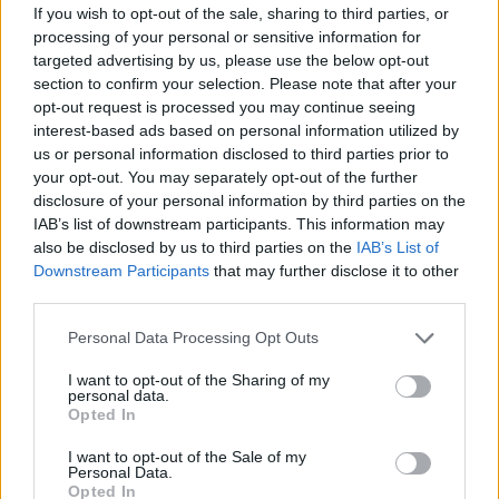
If you wish to opt-out of the sale, sharing to third parties, or
produktų − jogurtų, pasukų, varškės. Arbata
processing of your personal or sensitive information for
dažniausiai patiekiama tik saldinta. Maistas
targeted advertising by us, please use the below opt-out
section to confirm your selection. Please note that after your
dažnai vėsesnis nei norma. Nėra pasirinkimo
opt-out request is processed you may continue seeing
galimybių, pavyzdžiui, cukraus, riebalų,
interest-based ads based on personal information utilized by
us or personal information disclosed to third parties prior to
užkandžių. Dažnai neduodami valgomieji
your opt-out. You may separately opt-out of the further
įrankiai ir puodeliai“, – problemas vardija A.
disclosure of your personal information by third parties on the
Kranauskas.
IAB’s list of downstream participants. This information may
also be disclosed by us to third parties on the
IAB’s List of
Downstream Participants
that may further disclose it to other
third parties.
Anot jo, lyginant įstaigas pagal miestų,
kuriame jos yra, dydį, pastebėta tendencija,
Personal Data Processing Opt Outs
kad mažų miestų įstaigose mažiau skiriama
I want to opt-out of the Sharing of my
personal data.
lėšų pacientų maitinimui, indams ir įrangai.
Opted In
Atitinkamai prastesnė juose ir maitinimo
I want to opt-out of the Sale of my
kokybė, tačiau tai tikrai nėra taisyklė. Svarbu
Personal Data.
Opted In