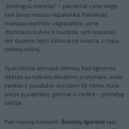
„Kretingos maistas“ – pacientai vyrai teigė,
kad jiems maisto nepakanka. Patiektas
maistas neatitiko valgiaraščio, jame
dominavo bulvės ir kruopos, virti kopūstai,
ant duonos tepti siūloma ne sviestą, o tepų
riebalų mišinį.
Specialistai atkreipė dėmesį, kad ligoninės
lėkštės su ryškiais dėvėjimo požymiais, stalo
įrankiai ir puodukai duodami tik tiems, kurie
patys jų paprašo, gėrimai ir varškė – pernelyg
saldūs.
Pati maistą ruošianti
Širvintų ligoninė
taip