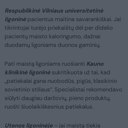
Respublikinė Vilniaus universitetinė
ligoninė
pacientus maitina savarankiškai. Jai
tikrintojai turėjo priekaištų dėl per didelio
pacientų maisto kaloringumo, dažnai
duodamų ligoniams duonos gaminių.
Pati maistą ligoniams ruošianti
Kauno
klinikinė ligoninė
sukritikuota už tai, kad
„patiekalai gana nuobodūs, pigūs, klasikinio
sovietinio stiliaus“. Specialistai rekomendavo
siūlyti daugiau daržovių, pieno produktų,
ruošti šiuolaikiškesnius patiekalus.
Utenos ligoninėje
– jai maistą tiekia