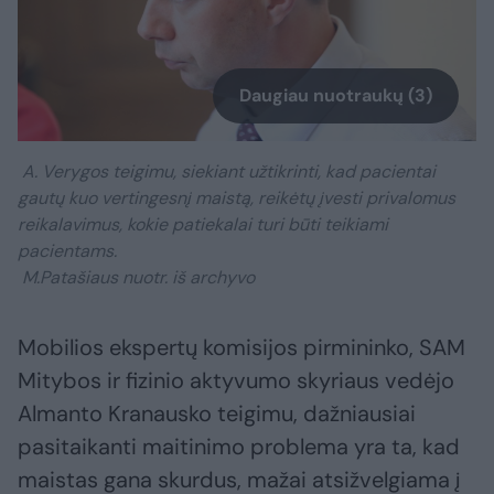
Daugiau nuotraukų (3)
A. Verygos teigimu, siekiant užtikrinti, kad pacientai
gautų kuo vertingesnį maistą, reikėtų įvesti privalomus
reikalavimus, kokie patiekalai turi būti teikiami
pacientams.
M.Patašiaus nuotr. iš archyvo
Mobilios ekspertų komisijos pirmininko, SAM
Mitybos ir fizinio aktyvumo skyriaus vedėjo
Almanto Kranausko teigimu, dažniausiai
pasitaikanti maitinimo problema yra ta, kad
maistas gana skurdus, mažai atsižvelgiama į