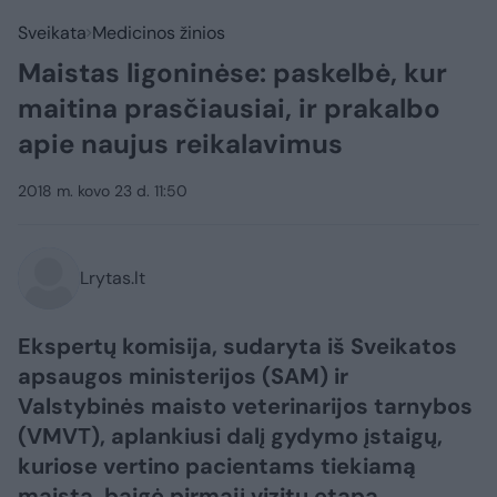
Sveikata
Medicinos žinios
Maistas ligoninėse: paskelbė, kur
maitina prasčiausiai, ir prakalbo
apie naujus reikalavimus
2018 m. kovo 23 d. 11:50
Lrytas.lt
Ekspertų komisija, sudaryta iš Sveikatos
apsaugos ministerijos (SAM) ir
Valstybinės maisto veterinarijos tarnybos
(VMVT), aplankiusi dalį gydymo įstaigų,
kuriose vertino pacientams tiekiamą
maistą, baigė pirmąjį vizitų etapą.