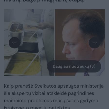
Daugiau nuotraukų (3)
Kaip pranešė Sveikatos apsaugos ministerija,
šie ekspertų vizitai atskleidė pagrindines
maitinimo problemas mūsų šalies gydymo
įstaigose, o pagal jų pateiktas