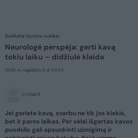
Sveikata
Gyvenu sveikai
Neurologė perspėja: gerti kavą
tokiu laiku – didžiulė klaida
2026 m. rugpjūčio 8 d. 04:53
Lrytas.lt
Jei geriate kavą, svarbu ne tik jos kiekis,
bet ir paros laikas. Per vėlai išgertas kavos
puodelis gali apsunkinti užmigimą ir
pabloginti miego kokybę. Kai kuriems