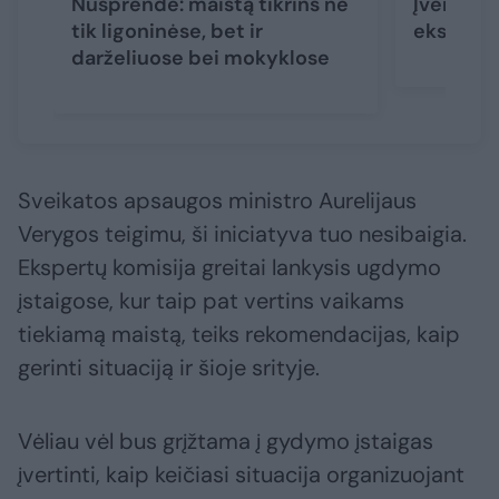
Nusprendė: maistą tikrins ne
Įvertino 
tik ligoninėse, bet ir
ekspertai
darželiuose bei mokyklose
Sveikatos apsaugos ministro Aurelijaus
Verygos teigimu, ši iniciatyva tuo nesibaigia.
Ekspertų komisija greitai lankysis ugdymo
įstaigose, kur taip pat vertins vaikams
tiekiamą maistą, teiks rekomendacijas, kaip
gerinti situaciją ir šioje srityje.
Vėliau vėl bus grįžtama į gydymo įstaigas
įvertinti, kaip keičiasi situacija organizuojant