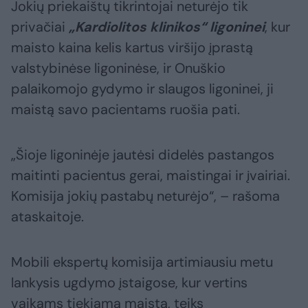
Jokių priekaištų tikrintojai neturėjo tik
privačiai
„Kardiolitos klinikos“ ligoninei
, kur
maisto kaina kelis kartus viršijo įprastą
valstybinėse ligoninėse, ir Onuškio
palaikomojo gydymo ir slaugos ligoninei, ji
maistą savo pacientams ruošia pati.
„Šioje ligoninėje jautėsi didelės pastangos
maitinti pacientus gerai, maistingai ir įvairiai.
Komisija jokių pastabų neturėjo“, – rašoma
ataskaitoje.
Mobili ekspertų komisija artimiausiu metu
lankysis ugdymo įstaigose, kur vertins
vaikams tiekiamą maistą, teiks