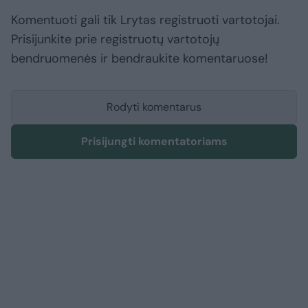
Komentuoti gali tik Lrytas registruoti vartotojai.
Prisijunkite prie registruotų vartotojų
bendruomenės ir bendraukite komentaruose!
Rodyti komentarus
Prisijungti komentatoriams