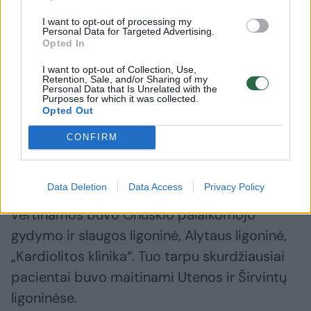
paminėti ir tai, kad kai kurios įstaigos maistą
gamina pačios arba perka maitinimo
I want to opt-out of processing my
Personal Data for Targeted Advertising.
paslaugą. Pastebėta, kad kai paslauga
Opted In
perkama iš šalies, maitinimo kaina būna
I want to opt-out of Collection, Use,
Retention, Sale, and/or Sharing of my
aukštesnė, tačiau kokybė – blogesnė ir
Personal Data that Is Unrelated with the
Purposes for which it was collected.
sunkiau valdoma.
Opted Out
CONFIRM
Šių vizitų metu aplankytose gydymo
įstaigose tiekiamo maisto kokybė įvertinta
Data Deletion
Data Access
Privacy Policy
nuo labai gero iki skurdaus. Geriausiai
vertinamos buvo Onuškio palaikomojo
gydymo ir slaugos ligoninė, Alytaus ligoninė,
„Kardiolitos klinika“. Tuo tarpu skurdžiausiai
pacientai buvo maitinami Utenos ir Širvintų
ligoninėse.