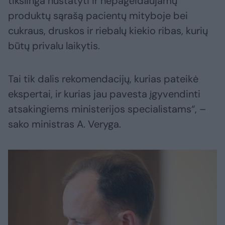
tikslinga nustatyti ir nepageidaujamų
produktų sąrašą pacientų mityboje bei
cukraus, druskos ir riebalų kiekio ribas, kurių
būtų privalu laikytis.
Tai tik dalis rekomendacijų, kurias pateikė
ekspertai, ir kurias jau pavesta įgyvendinti
atsakingiems ministerijos specialistams“, –
sako ministras A. Veryga.