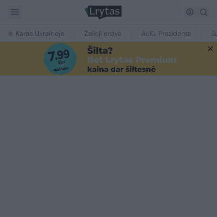
Karas Ukrainoje
Žalioji erdvė
Ačiū, Prezidente
E