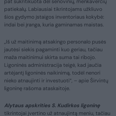
pat sukritikuota dėl senovinių, menkaverčių
patiekalų. Labiausiai tikrintojams užkliuvo
šios gydymo įstaigos inventoriaus kokybė:
indai bei įranga, kuria gaminamas maistas.
„Iš už maitinimą atsakingo personalo pusės
jautėsi siekis pagaminti kuo geriau, tačiau
maža maitinimui skirta suma tai ribojo.
Ligoninės administracija teigė, kad jaučia
artėjantį ligoninės naikinimą, todėl nenori
nieko atnaujinti ir investuoti“, – apie Širvintų
ligoninę rašoma ataskaitoje.
Alytaus apskrities S. Kudirkos ligoninę
tikrintojai įvertino už atnaujintą meniu, tačiau