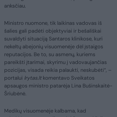
anksčiau.
Ministro nuomone, tik laikinas vadovas iš
šalies gali padėti objektyviai ir bešališkai
suvaldyti situaciją Santaros klinikose, kuri
nekeltų abejonių visuomenėje dėl įstaigos
reputacijos. Be to, su asmenų, kuriems
pareikšti įtarimai, skyrimu į vadovaujančias
pozicijas, visada reikia palaukti, neskubėti“, –
portalui
lrytas.lt
komentavo Sveikatos
apsaugos ministro patarėja Lina Bušinskaitė-
Šriubėnė.
Medikų visuomenėje kalbama, kad