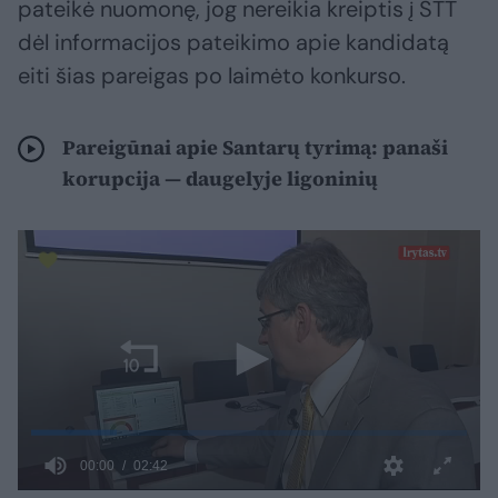
pateikė nuomonę, jog nereikia kreiptis į STT
dėl informacijos pateikimo apie kandidatą
eiti šias pareigas po laimėto konkurso.
Pareigūnai apie Santarų tyrimą: panaši
korupcija — daugelyje ligoninių