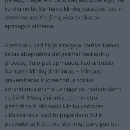
pareigų, negali eiti vadovaujančių pareigų. Tai
kenkia ne tik Santaros klinikų įvaizdžiui, bet ir
menkina pasitikėjimą visa sveikatos
apsaugos sistema.
Apmaudu, kad šioje įstaigoje neužkertamas
kelias abejonėms dėl galimai neskaidrių
procesų. Taip pat apmaudu, kad antrasis
Santaros klinikų dalininkas – Vilniaus
universitetas ir jo rektorius tokius
sprendimus priima už nugaros, nederindami
su SAM. Mūsų žiniomis, tai ministrui
patvirtino ir laikinasis klinikų vadovas
J.Raistenskis, kad to pageidavo VU ir
pasisakė už K.Strupo skyrimą į pareigas bei