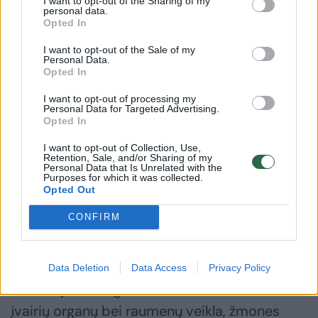
I want to opt-out of the Sharing of my
personal data.
Vaistinių tinklo „Camelia“ vaistininkė Virgilija
Opted In
Bečelytė paaiškina, kaip ši būklė susijusi su
I want to opt-out of the Sale of my
Personal Data.
hemoglobino ir feritino kiekio kraujyje
Opted In
rodikliais, kokios klaidos dažniausiai trukdo
I want to opt-out of processing my
juos išlaikyti normaliame lygyje ir ką svarbu
Personal Data for Targeted Advertising.
Opted In
žinoti, siekiant ilgalaikių rezultatų.
I want to opt-out of Collection, Use,
Retention, Sale, and/or Sharing of my
Personal Data that Is Unrelated with the
Geležies stokos anemija gali prasidėti
Purposes for which it was collected.
Opted Out
tyliai
CONFIRM
Anot vaistininkės, geležies stokos anemija tai
– būklė, kai kraujyje iki tam tikro lygio
Data Deletion
Data Access
Privacy Policy
sumažėja hemoglobino kiekis, tad sutrinka
įvairių organų bei raumenų veikla, žmones