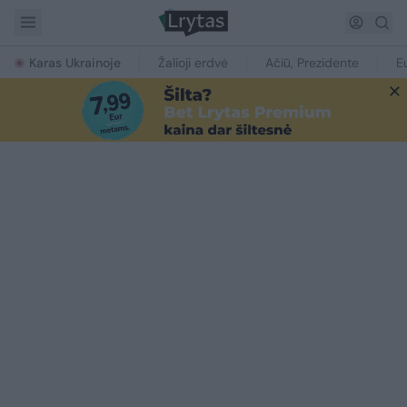
Karas Ukrainoje
Žalioji erdvė
Ačiū, Prezidente
E