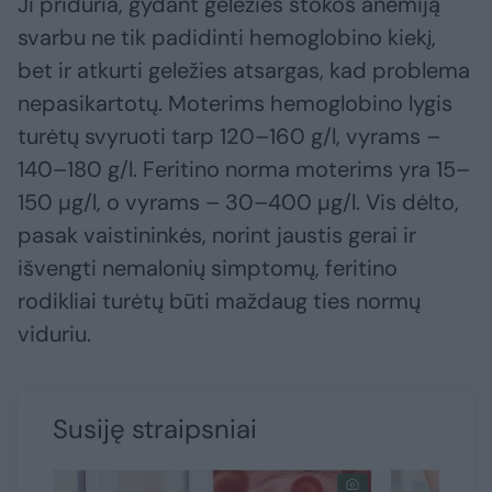
Ji priduria, gydant geležies stokos anemiją
svarbu ne tik padidinti hemoglobino kiekį,
bet ir atkurti geležies atsargas, kad problema
nepasikartotų. Moterims hemoglobino lygis
turėtų svyruoti tarp 120–160 g/l, vyrams –
140–180 g/l. Feritino norma moterims yra 15–
150 µg/l, o vyrams – 30–400 µg/l. Vis dėlto,
pasak vaistininkės, norint jaustis gerai ir
išvengti nemalonių simptomų, feritino
rodikliai turėtų būti maždaug ties normų
viduriu.
Susiję straipsniai