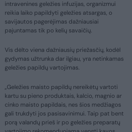
intravenines geležies infuzijas, organizmui
reikia laiko papildyti geležies atsargas, o
savijautos pagerėjimas dažniausiai
pajuntamas tik po kelių savaičių.
Vis dėlto viena dažniausių priežasčių, kodėl
gydymas užtrunka dar ilgiau, yra netinkamas
geležies papildų vartojimas.
„Geležies maisto papildų nereikėtų vartoti
kartu su pieno produktais, kalcio, magnio ar
cinko maisto papildais, nes šios medžiagos
gali trukdyti jos pasisavinimui. Taip pat bent
porą valandų prieš ir po geležies preparatų
vartojimo rekomenduojama vengti kavos,