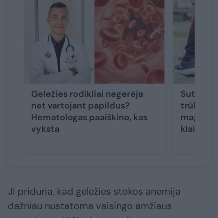
Geležies rodikliai negerėja
Sutraukė
net vartojant papildus?
trūkčioja
Hematologas paaiškino, kas
magnio p
vyksta
klaida
Ji priduria, kad geležies stokos anemija
dažniau nustatoma vaisingo amžiaus