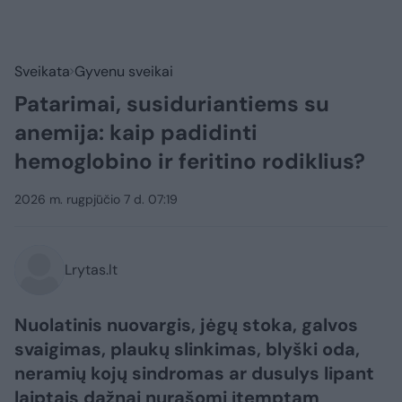
Sveikata
Gyvenu sveikai
Patarimai, susiduriantiems su
anemija: kaip padidinti
hemoglobino ir feritino rodiklius?
2026 m. rugpjūčio 7 d. 07:19
Lrytas.lt
Nuolatinis nuovargis, jėgų stoka, galvos
svaigimas, plaukų slinkimas, blyški oda,
neramių kojų sindromas ar dusulys lipant
laiptais dažnai nurašomi įtemptam