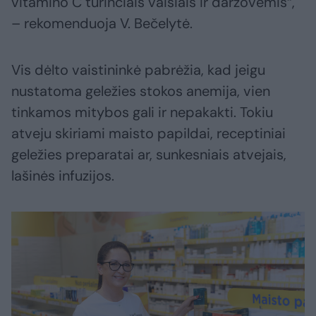
vitamino C turinčiais vaisiais ir daržovėmis“,
– rekomenduoja V. Bečelytė.
Vis dėlto vaistininkė pabrėžia, kad jeigu
nustatoma geležies stokos anemija, vien
tinkamos mitybos gali ir nepakakti. Tokiu
atveju skiriami maisto papildai, receptiniai
geležies preparatai ar, sunkesniais atvejais,
lašinės infuzijos.