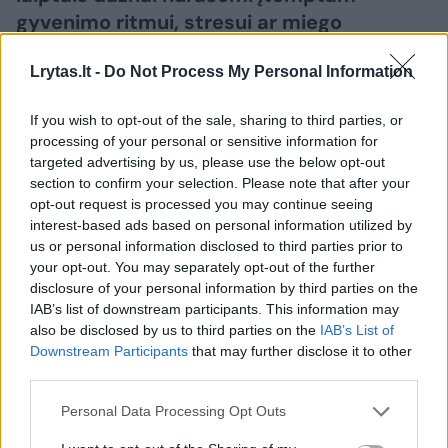
gyvenimo ritmui, stresui ar miego
trūkumui. Vis dėlto šie simptomai gali
Lrytas.lt -
Do Not Process My Personal Information
įspėti mus apie vieną dažniausių kraujo
sutrikimų – geležies stokos anemiją,
If you wish to opt-out of the sale, sharing to third parties, or
rašoma pranešime žiniasklaidai.
processing of your personal or sensitive information for
targeted advertising by us, please use the below opt-out
section to confirm your selection. Please note that after your
opt-out request is processed you may continue seeing
interest-based ads based on personal information utilized by
us or personal information disclosed to third parties prior to
your opt-out. You may separately opt-out of the further
disclosure of your personal information by third parties on the
IAB’s list of downstream participants. This information may
also be disclosed by us to third parties on the
IAB’s List of
Downstream Participants
that may further disclose it to other
third parties.
Daugiau nuotraukų (4)
Personal Data Processing Opt Outs