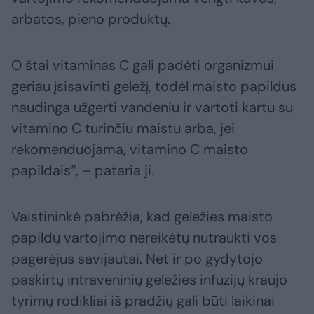
arbatos, pieno produktų.
O štai vitaminas C gali padėti organizmui
geriau įsisavinti geležį, todėl maisto papildus
naudinga užgerti vandeniu ir vartoti kartu su
vitamino C turinčiu maistu arba, jei
rekomenduojama, vitamino C maisto
papildais“, – pataria ji.
Vaistininkė pabrėžia, kad geležies maisto
papildų vartojimo nereikėtų nutraukti vos
pagerėjus savijautai. Net ir po gydytojo
paskirtų intraveninių geležies infuzijų kraujo
tyrimų rodikliai iš pradžių gali būti laikinai