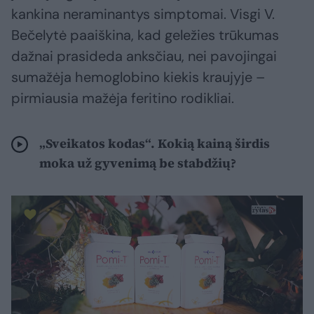
kankina neraminantys simptomai. Visgi V.
Bečelytė paaiškina, kad geležies trūkumas
dažnai prasideda anksčiau, nei pavojingai
sumažėja hemoglobino kiekis kraujyje –
pirmiausia mažėja feritino rodikliai.
„Sveikatos kodas“. Kokią kainą širdis
moka už gyvenimą be stabdžių?