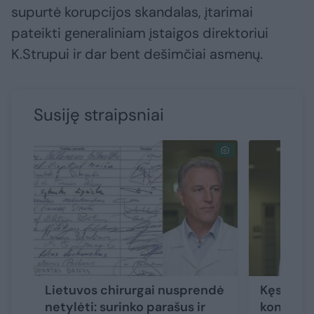
supurtė korupcijos skandalas, įtarimai
pateikti generaliniam įstaigos direktoriui
K.Strupui ir dar bent dešimčiai asmenų.
Susiję straipsniai
Lietuvos chirurgai nusprendė
Kęstutis
netylėti: surinko parašus ir
konkursą