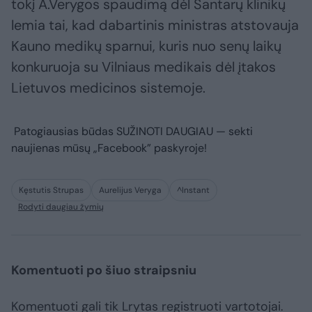
tokį A.Verygos spaudimą dėl Santarų klinikų
lemia tai, kad dabartinis ministras atstovauja
Kauno medikų sparnui, kuris nuo senų laikų
konkuruoja su Vilniaus medikais dėl įtakos
Lietuvos medicinos sistemoje.
Patogiausias būdas
SUŽINOTI DAUGIAU
— sekti
naujienas mūsų „Facebook” paskyroje!
Kęstutis Strupas
Aurelijus Veryga
^Instant
Rodyti daugiau žymių
Komentuoti po šiuo straipsniu
Komentuoti gali tik Lrytas registruoti vartotojai.