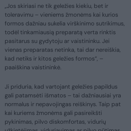
„Jos skiriasi ne tik geležies kiekiu, bet ir
toleravimu – vieniems žmonėms kai kurios
formos dažniau sukelia virškinimo sutrikimus,
todėl tinkamiausią preparatą verta rinktis
pasitarus su gydytoju ar vaistininku. Jei
vienas preparatas netinka, tai dar nereiškia,
kad netiks ir kitos geležies formos“, –
paaiškina vaistininkė.
Ji priduria, kad vartojant geležies papildus
gali patamsėti išmatos – tai dažniausiai yra
normalus ir nepavojingas reiškinys. Taip pat
kai kuriems žmonėms gali pasireikšti
pykinimas, pilvo diskomfortas, vidurių
užkietėjimas, viduriavimas ar pilvo pūtimas.