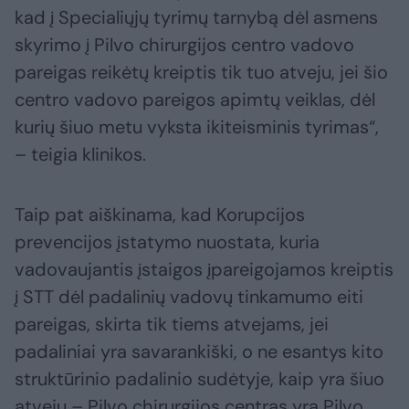
kad į Specialiųjų tyrimų tarnybą dėl asmens
skyrimo į Pilvo chirurgijos centro vadovo
pareigas reikėtų kreiptis tik tuo atveju, jei šio
centro vadovo pareigos apimtų veiklas, dėl
kurių šiuo metu vyksta ikiteisminis tyrimas“,
– teigia klinikos.
Taip pat aiškinama, kad Korupcijos
prevencijos įstatymo nuostata, kuria
vadovaujantis įstaigos įpareigojamos kreiptis
į STT dėl padalinių vadovų tinkamumo eiti
pareigas, skirta tik tiems atvejams, jei
padaliniai yra savarankiški, o ne esantys kito
struktūrinio padalinio sudėtyje, kaip yra šiuo
atveju – Pilvo chirurgijos centras yra Pilvo