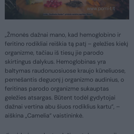
„Žmonės dažnai mano, kad hemoglobino ir
feritino rodikliai reiškia tą patį – geležies kiekį
organizme, tačiau iš tiesų jie parodo
skirtingus dalykus. Hemoglobinas yra
baltymas raudonuosiuose kraujo kūneliuose,
pernešantis deguonį į organizmo audinius, o
feritinas parodo organizme sukauptas
geležies atsargas. Būtent todėl gydytojai
dažnai vertina abu šiuos rodiklius kartu“, –
aiškina „Camelia“ vaistininkė.