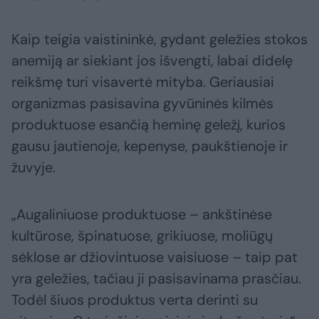
Kaip teigia vaistininkė, gydant geležies stokos
anemiją ar siekiant jos išvengti, labai didelę
reikšmę turi visavertė mityba. Geriausiai
organizmas pasisavina gyvūninės kilmės
produktuose esančią heminę geležį, kurios
gausu jautienoje, kepenyse, paukštienoje ir
žuvyje.
„Augaliniuose produktuose – ankštinėse
kultūrose, špinatuose, grikiuose, moliūgų
sėklose ar džiovintuose vaisiuose – taip pat
yra geležies, tačiau ji pasisavinama prasčiau.
Todėl šiuos produktus verta derinti su