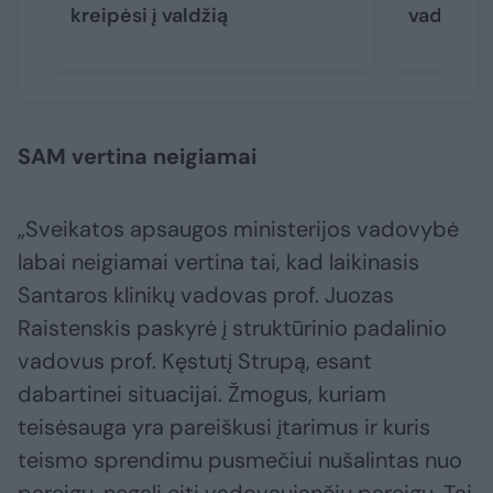
kreipėsi į valdžią
vadovauj
SAM vertina neigiamai
„Sveikatos apsaugos ministerijos vadovybė
labai neigiamai vertina tai, kad laikinasis
Santaros klinikų vadovas prof. Juozas
Raistenskis paskyrė į struktūrinio padalinio
vadovus prof. Kęstutį Strupą, esant
dabartinei situacijai. Žmogus, kuriam
teisėsauga yra pareiškusi įtarimus ir kuris
teismo sprendimu pusmečiui nušalintas nuo