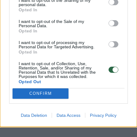
I want to opt-out of the Sharing of my
personal data.
Komentuoti gali tik Lrytas registruoti vartotojai.
Opted In
Prisijunkite prie registruotų vartotojų
I want to opt-out of the Sale of my
bendruomenės ir bendraukite komentaruose!
Personal Data.
Opted In
I want to opt-out of processing my
Rodyti komentarus
Personal Data for Targeted Advertising.
Opted In
Prisijungti komentatoriams
I want to opt-out of Collection, Use,
Retention, Sale, and/or Sharing of my
Personal Data that Is Unrelated with the
Purposes for which it was collected.
Opted Out
CONFIRM
Data Deletion
Data Access
Privacy Policy