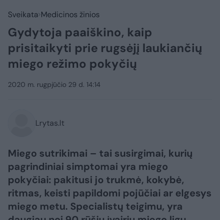
Sveikata
Medicinos žinios
Gydytoja paaiškino, kaip
prisitaikyti prie rugsėjį laukiančių
miego režimo pokyčių
2020 m. rugpjūčio 29 d. 14:14
Lrytas.lt
Miego sutrikimai – tai susirgimai, kurių
pagrindiniai simptomai yra miego
pokyčiai: pakitusi jo trukmė, kokybė,
ritmas, keisti papildomi pojūčiai ar elgesys
miego metu. Specialistų teigimu, yra
daugiau nei 90 rūšių įvairių miego ligų.