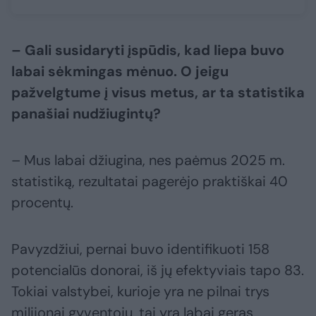
– Gali susidaryti įspūdis, kad liepa buvo
labai sėkmingas mėnuo. O jeigu
pažvelgtume į visus metus, ar ta statistika
panašiai nudžiugintų?
– Mus labai džiugina, nes paėmus 2025 m.
statistiką, rezultatai pagerėjo praktiškai 40
procentų.
Pavyzdžiui, pernai buvo identifikuoti 158
potencialūs donorai, iš jų efektyviais tapo 83.
Tokiai valstybei, kurioje yra ne pilnai trys
milijonai gyventojų, tai yra labai geras