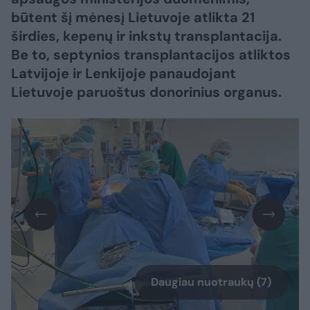
būtent šį mėnesį Lietuvoje atlikta 21
širdies, kepenų ir inkstų transplantacija.
Be to, septynios transplantacijos atliktos
Latvijoje ir Lenkijoje panaudojant
Lietuvoje paruoštus donorinius organus.
Daugiau nuotraukų (7)