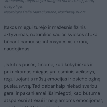
Specialistų teigimu, yra daugiau nei 90 rūšių įvairių
miego ligų.
Neurologė Dalia Matačiūnienė, Northway nuotr.
Įtakos miegui turėjo ir mažesnis fizinis
aktyvumas, natūralios saulės šviesos stoka
būnant namuose, intensyvesnis ekranų
naudojimas.
„Iš kitos pusės, žinome, kad kokybiškas ir
pakankamas miegas yra esminis veiksnys,
reguliuojantis mūsų emocijas ir psichologinę
pusiausvyrą. Tad dabar kaip niekad svarbu
gerai ir pakankamai išsimiegoti, kad būtume
atsparesni stresui ir neigiamoms emocijoms“,