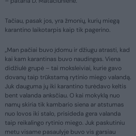
– pataria D. Matačiūnienė.
Tačiau, pasak jos, yra žmonių, kurių miegą
karantino laikotarpis kaip tik pagerino.
„Man pačiai buvo įdomu ir džiugu atrasti, kad
kai kam karantinas buvo naudingas. Viena
didžiulė grupė – tai moksleiviai, kurie gavo
dovanų taip trūkstamą rytinio miego valandą.
Juk dauguma jų iki karantino turėdavo keltis
bent valanda anksčiau. O kai mokyklą nuo
namų skiria tik kambario siena ar atstumas
nuo lovos iki stalo, prisideda gera valanda
taip reikalingo rytinio miego. Juk paskutiniu
metu visame pasaulyje buvo vis garsiau