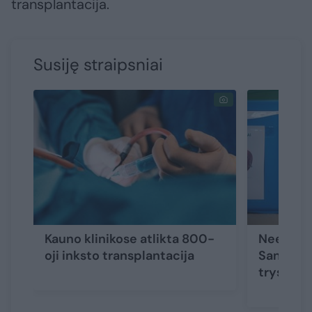
transplantacija.
Susiję straipsniai
Kauno klinikose atlikta 800-
Neeilinė
oji inksto transplantacija
Santaros 
trys šird