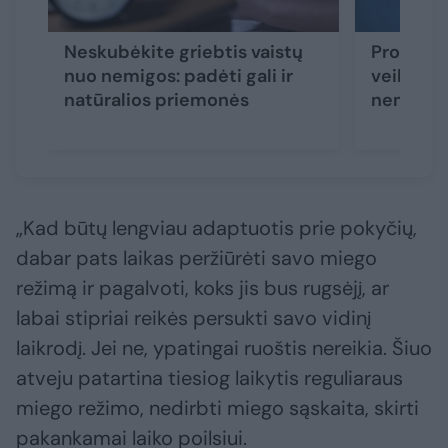
Neskubėkite griebtis vaistų
Profesor
nuo nemigos: padėti gali ir
veiksmin
natūralios priemonės
nemiga 
„Kad būtų lengviau adaptuotis prie pokyčių,
dabar pats laikas peržiūrėti savo miego
režimą ir pagalvoti, koks jis bus rugsėjį, ar
labai stipriai reikės persukti savo vidinį
laikrodį. Jei ne, ypatingai ruoštis nereikia. Šiuo
atveju patartina tiesiog laikytis reguliaraus
miego režimo, nedirbti miego sąskaita, skirti
pakankamai laiko poilsiui.