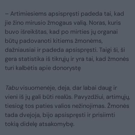
– Artimiesiems apsispręsti padeda tai, kad
jie žino mirusio žmogaus valią. Noras, kuris
buvo išreikštas, kad po mirties jų organai
būtų padovanoti kitiems žmonėms,
dažniausiai ir padeda apsispręsti. Taigi ši, ši
gera statistika iš tikrųjų ir yra tai, kad žmonės
turi kalbėtis apie donorystę
Tabu
visuomenėje, deja, dar labai daug ir
vieni iš jų gali būti realūs. Pavyzdžiui, artimųjų,
tiesiog tos paties valios nežinojimas. Žmonės
tada dvejoja, bijo apsispręsti ir prisiimti
tokią didelę atsakomybę.