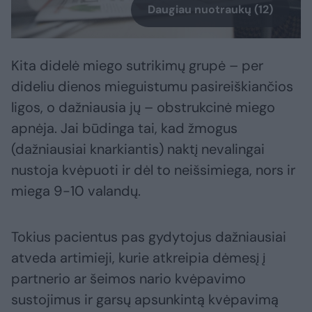
Daugiau nuotraukų (12)
Kita didelė miego sutrikimų grupė – per
dideliu dienos mieguistumu pasireiškiančios
ligos, o dažniausia jų – obstrukcinė miego
apnėja. Jai būdinga tai, kad žmogus
(dažniausiai knarkiantis) naktį nevalingai
nustoja kvėpuoti ir dėl to neišsimiega, nors ir
miega 9-10 valandų.
Tokius pacientus pas gydytojus dažniausiai
atveda artimieji, kurie atkreipia dėmesį į
partnerio ar šeimos nario kvėpavimo
sustojimus ir garsų apsunkintą kvėpavimą