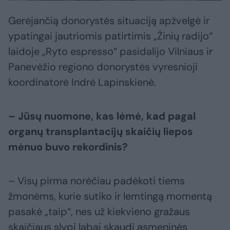
Gerėjančią donorystės situaciją apžvelgė ir
ypatingai jautriomis patirtimis „Žinių radijo“
laidoje „Ryto espresso“ pasidalijo Vilniaus ir
Panevėžio regiono donorystės vyresnioji
koordinatorė Indrė Lapinskienė.
– Jūsų nuomone, kas lėmė, kad pagal
organų transplantacijų skaičių liepos
mėnuo buvo rekordinis?
– Visų pirma norėčiau padėkoti tiems
žmonėms, kurie sutiko ir lemtingą momentą
pasakė „taip“, nes už kiekvieno gražaus
skaičiaus slypi labai skaudi asmeninės