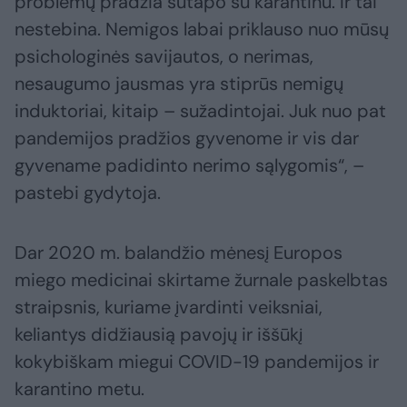
problemų pradžia sutapo su karantinu. Ir tai
nestebina. Nemigos labai priklauso nuo mūsų
psichologinės savijautos, o nerimas,
nesaugumo jausmas yra stiprūs nemigų
induktoriai, kitaip – sužadintojai. Juk nuo pat
pandemijos pradžios gyvenome ir vis dar
gyvename padidinto nerimo sąlygomis“, –
pastebi gydytoja.
Dar 2020 m. balandžio mėnesį Europos
miego medicinai skirtame žurnale paskelbtas
straipsnis, kuriame įvardinti veiksniai,
keliantys didžiausią pavojų ir iššūkį
kokybiškam miegui COVID-19 pandemijos ir
karantino metu.