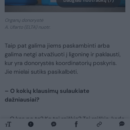
Daugiau nuotraukų (7)
Organų donorystė
A. Ufarto (ELTA) nuotr.
Taip pat galima jiems paskambinti arba
galima netgi atvažiuoti į ligoninę ir paklausti,
kur yra donorystės koordinatorių poskyris.
Jie mielai sutiks pasikalbėti.
– O kokių klausimų sulaukiate
dažniausiai?
– O kas po to? Ką tai reiškia? Tai reiškia, kada
aš galėsiu atsiimti kūną? Atsakymas: