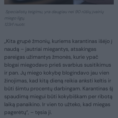
Specialistų teigimu, yra daugiau nei 90 rūšių įvairių
miego ligų.
123rf nuotr.
„Kita grupė žmonių, kuriems karantinas išėjo į
naudą – jautriai miegantys, atsakingas
pareigas užimantys žmonės, kurie ypač
blogai miegodavo prieš svarbius susitikimus
ir pan. Jų miego kokybę blogindavo jau vien
žinojimas, kad kitą dieną reikia anksti keltis ir
būti šimtu procentų darbingam. Karantinas šį
spaudimą miegui būti kokybiškam per ribotą
laiką panaikino. Ir vien to užteko, kad miegas
pagerėtų“, – tęsia ji.