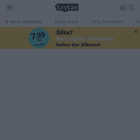
Karas Ukrainoje
Žalioji erdvė
Ačiū, Prezidente
E