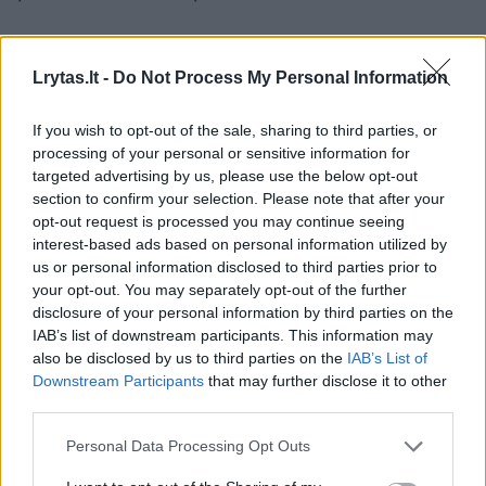
Tačiau, jei vasaros miego režimas labai
Lrytas.lt -
Do Not Process My Personal Information
skiriasi nuo laukiančio rudenį, jau dabar
reikėtų pamažu, bent po keliolika minučių
If you wish to opt-out of the sale, sharing to third parties, or
processing of your personal or sensitive information for
kasdien, paankstinti miego pradžios ir
targeted advertising by us, please use the below opt-out
kėlimosi laiką, palaipsniui priartinant jį link to,
section to confirm your selection. Please note that after your
kuriuo reikės gyventi. Tada rugsėjį bus vienu
opt-out request is processed you may continue seeing
interest-based ads based on personal information utilized by
iššūkiu mažiau“, – pataria gydytoja.
us or personal information disclosed to third parties prior to
your opt-out. You may separately opt-out of the further
disclosure of your personal information by third parties on the
miego įpročiai
miego sutrikimas
^Instant
IAB’s list of downstream participants. This information may
Rodyti daugiau žymių
also be disclosed by us to third parties on the
IAB’s List of
Downstream Participants
that may further disclose it to other
third parties.
Personal Data Processing Opt Outs
Komentuoti po šiuo straipsniu