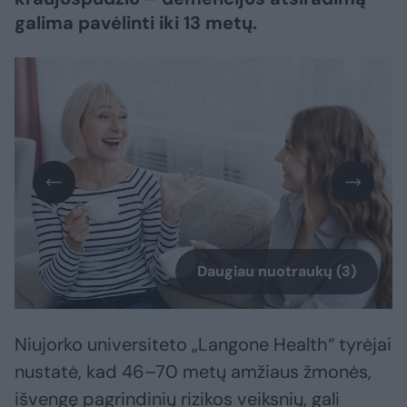
galima pavėlinti iki 13 metų.
Daugiau nuotraukų (3)
Niujorko universiteto „Langone Health“ tyrėjai
nustatė, kad 46–70 metų amžiaus žmonės,
išvengę pagrindinių rizikos veiksnių, gali