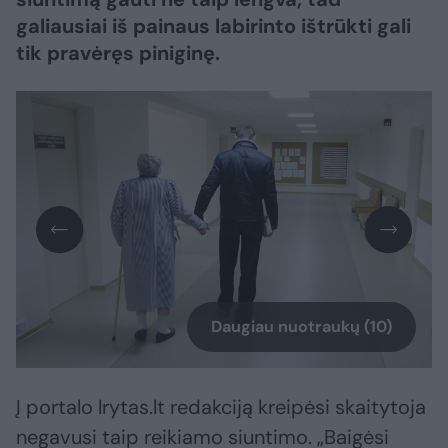
galiausiai iš painaus labirinto ištrūkti gali
tik pravėręs piniginę.
Daugiau nuotraukų (10)
Į portalo lrytas.lt redakciją kreipėsi skaitytoja
negavusi taip reikiamo siuntimo. „Baigėsi