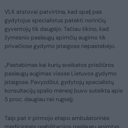
VLK atstovai patvirtina, kad spalį pas
gydytojus specialistus patekti norinčių
gyventojų tik daugėjo. Tačiau tikino, kad
žymesnio paslaugų apimčių augimo tik
privačiose gydymo įstaigose nepastebėjo.
„Pastebimas kai kurių sveikatos priežiūros
paslaugų augimas visose Lietuvos gydymo
įstaigose. Pavyzdžiui, gydytojų specialistų
konsultacijų spalio mėnesį buvo suteikta apie
5 proc. daugiau nei rugsėjį.
Taip pat ir pirmojo etapo ambulatorinės
medicininės reabilitacijos paslaugų apimtys