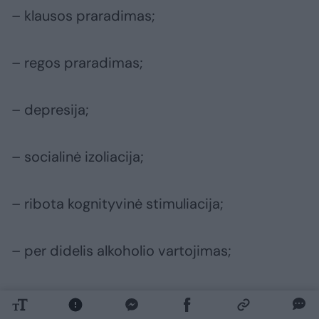
– klausos praradimas;
– regos praradimas;
– depresija;
– socialinė izoliacija;
– ribota kognityvinė stimuliacija;
– per didelis alkoholio vartojimas;
– smegenų trauma;