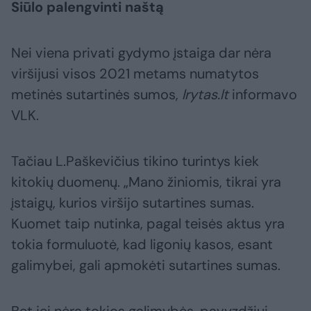
Siūlo palengvinti naštą
Nei viena privati gydymo įstaiga dar nėra
viršijusi visos 2021 metams numatytos
metinės sutartinės sumos,
lrytas.lt
informavo
VLK.
Tačiau L.Paškevičius tikino turintys kiek
kitokių duomenų. „Mano žiniomis, tikrai yra
įstaigų, kurios viršijo sutartines sumas.
Kuomet taip nutinka, pagal teisės aktus yra
tokia formuluotė, kad ligonių kasos, esant
galimybei, gali apmokėti sutartines sumas.
Bet jei nėra tokios galimybės, pavyzdžiui,