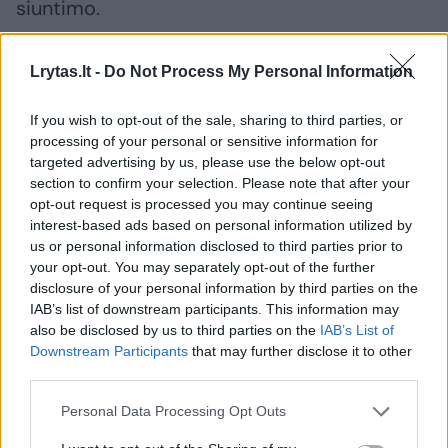
siuntimo.
„Sakykime, nereikėtų žmogui siuntimo pas
Lrytas.lt -
Do Not Process My Personal Information
kardiologą. Gal ir į tų specifinių sričių
If you wish to opt-out of the sale, sharing to third parties, or
specialistus, kur šeimos gydytojas nėra toks
processing of your personal or sensitive information for
būtinas, pavyzdžiui, traumotologą. Jeigu
targeted advertising by us, please use the below opt-out
section to confirm your selection. Please note that after your
žmogus turi kokį sumušimą, tai gal jam
opt-out request is processed you may continue seeing
šeimos gydytojo konsultacija nėra būtina. Tai
interest-based ads based on personal information utilized by
us or personal information disclosed to third parties prior to
atlaisvintų ir šeimos gydytojus“, – aiškino
your opt-out. You may separately opt-out of the further
L.Paškevičius.
disclosure of your personal information by third parties on the
IAB’s list of downstream participants. This information may
also be disclosed by us to third parties on the
IAB’s List of
Jo siūlymu, šeimos gydytojai dalį savo
Downstream Participants
that may further disclose it to other
third parties.
funkcijų galėtų perleisti kitiems medikams.
Personal Data Processing Opt Outs
„Svarbu nuo šeimos gydytojų nukrauti