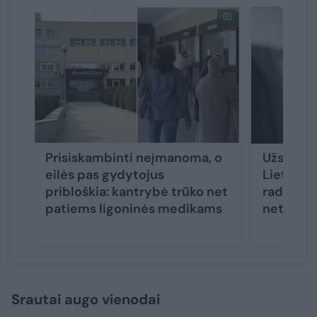
Prisiskambinti neįmanoma, o
Užsikrėt
eilės pas gydytojus
Lietuvoje
pribloškia: kantrybė trūko net
rado dau
patiems ligoninės medikams
netobul
Srautai augo vienodai