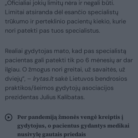
„Oficialiai jokių limitų nėra ir negali būti.
Limitai atsiranda dėl esančio specialistų
trūkumo ir perteklinio pacientų kiekio, kurie
nori patekti pas tuos specialistus.
Realiai gydytojas mato, kad pas specialistą
pacientas gali patekti tik po 6 mėnesių ar dar
ilgiau. O žmogus nori greitai, už savaitės, už
dviejų“, –
lrytas.lt
sakė Lietuvos bendrosios
praktikos/šeimos gydytojų asociacijos
prezidentas Julius Kalibatas.
Per pandemiją žmonės vengė kreiptis į
gydytojus, o pacientus gydantys medikai
nusivylę gautais priedais