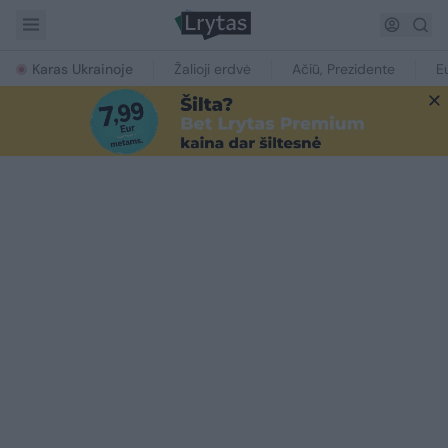
Karas Ukrainoje
Žalioji erdvė
Ačiū, Prezidente
E