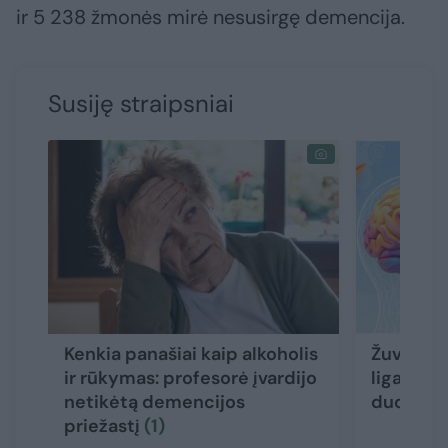
ir 5 238 žmonės mirė nesusirgę demencija.
Susiję straipsniai
Kenkia panašiai kaip alkoholis
Žuvų tau
ir rūkymas: profesorė įvardijo
liga: tyr
netikėtą demencijos
duomen
priežastį
(1)