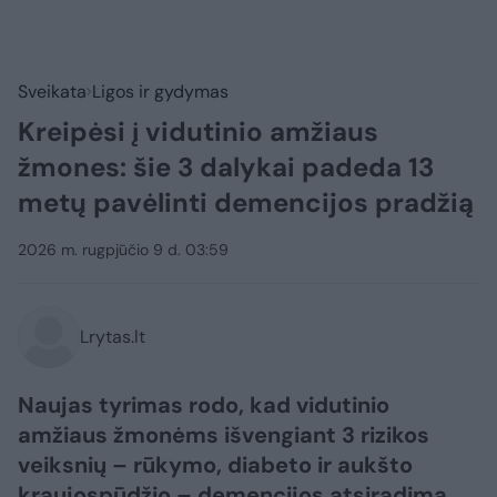
Sveikata
Ligos ir gydymas
Kreipėsi į vidutinio amžiaus
žmones: šie 3 dalykai padeda 13
metų pavėlinti demencijos pradžią
2026 m. rugpjūčio 9 d. 03:59
Lrytas.lt
Naujas tyrimas rodo, kad vidutinio
amžiaus žmonėms išvengiant 3 rizikos
veiksnių – rūkymo, diabeto ir aukšto
kraujospūdžio – demencijos atsiradimą