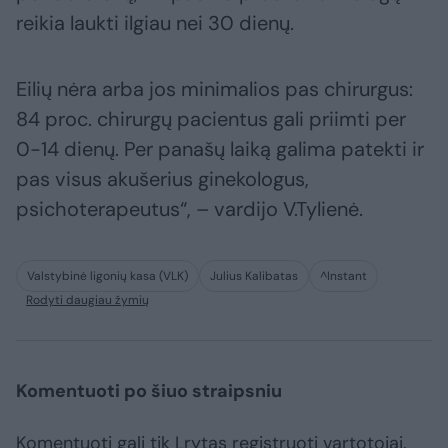
reikia laukti ilgiau nei 30 dienų.
Eilių nėra arba jos minimalios pas chirurgus:
84 proc. chirurgų pacientus gali priimti per
0-14 dienų. Per panašų laiką galima patekti ir
pas visus akušerius ginekologus,
psichoterapeutus“, – vardijo V.Tylienė.
Valstybinė ligonių kasa (VLK)
Julius Kalibatas
^Instant
Rodyti daugiau žymių
Komentuoti po šiuo straipsniu
Komentuoti gali tik Lrytas registruoti vartotojai.