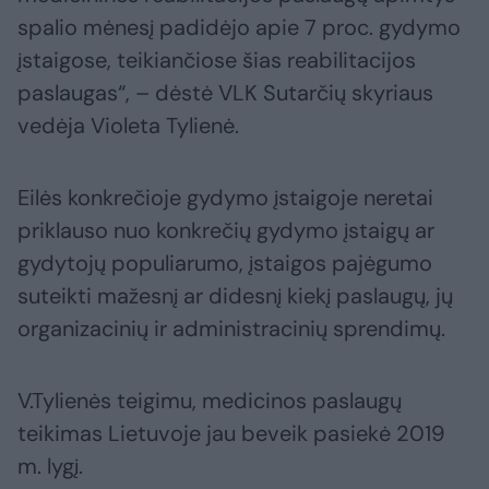
spalio mėnesį padidėjo apie 7 proc. gydymo
įstaigose, teikiančiose šias reabilitacijos
paslaugas“, – dėstė VLK Sutarčių skyriaus
vedėja Violeta Tylienė.
Eilės konkrečioje gydymo įstaigoje neretai
priklauso nuo konkrečių gydymo įstaigų ar
gydytojų populiarumo, įstaigos pajėgumo
suteikti mažesnį ar didesnį kiekį paslaugų, jų
organizacinių ir administracinių sprendimų.
V.Tylienės teigimu, medicinos paslaugų
teikimas Lietuvoje jau beveik pasiekė 2019
m. lygį.