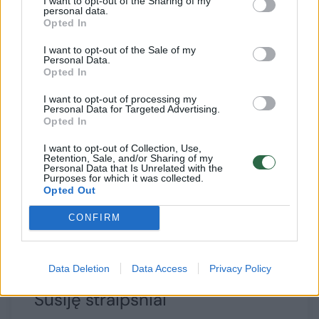
I want to opt-out of the Sharing of my
personal data.
techninius pakaitinius darbus. Kitų šalių
Opted In
patirtys rodo, kad apmokius slaugytojus,
I want to opt-out of the Sale of my
parengus specialiai, jie sėkmingai gali išrašyti
Personal Data.
Opted In
dalį vaistų, pratęsti juos.
I want to opt-out of processing my
Personal Data for Targeted Advertising.
Opted In
Nebūtinai reikalingas šeimos gydytojo
I want to opt-out of Collection, Use,
kontaktas. Kartais užtektų ir slaugytojo
Retention, Sale, and/or Sharing of my
Personal Data that Is Unrelated with the
pokalbio telefonu, vaistams pratęsti gi vizitas
Purposes for which it was collected.
Opted Out
pas šeimos gydytoją tikrai nereikalingas.
Paderinus reglamentavimą šitą klausimą būtų
CONFIRM
galima išspręsti“, – patikino L.Paškevičius.
Data Deletion
Data Access
Privacy Policy
Susiję straipsniai