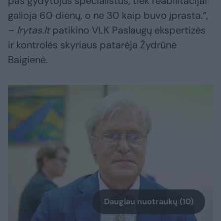
pas gydytojus specialistus, tiek reabilitacijai
galioja 60 dienų, o ne 30 kaip buvo įprasta.“,
–
lrytas.lt
patikino VLK Paslaugų ekspertizės
ir kontrolės skyriaus patarėja Žydrūnė
Baigienė.
Daugiau nuotraukų (10)