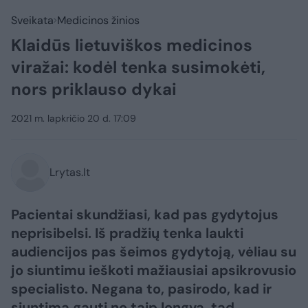
Sveikata
Medicinos žinios
Klaidūs lietuviškos medicinos
viražai: kodėl tenka susimokėti,
nors priklauso dykai
2021 m. lapkričio 20 d. 17:09
Lrytas.lt
Pacientai skundžiasi, kad pas gydytojus
neprisibelsi. Iš pradžių tenka laukti
audiencijos pas šeimos gydytoją, vėliau su
jo siuntimu ieškoti mažiausiai apsikrovusio
specialisto. Negana to, pasirodo, kad ir
siuntimą gauti ne taip lengva, tad