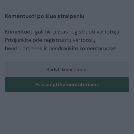
Komentuoti po šiuo straipsniu
Komentuoti gali tik Lrytas registruoti vartotojai.
Prisijunkite prie registruotų vartotojų
bendruomenės ir bendraukite komentaruose!
Rodyti komentarus
Prisijungti komentatoriams