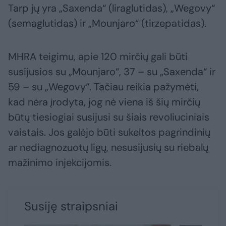
Tarp jų yra „Saxenda“ (liraglutidas), „Wegovy“
(semaglutidas) ir „Mounjaro“ (tirzepatidas).
MHRA teigimu, apie 120 mirčių gali būti
susijusios su „Mounjaro“, 37 – su „Saxenda“ ir
59 – su „Wegovy“. Tačiau reikia pažymėti,
kad nėra įrodyta, jog nė viena iš šių mirčių
būtų tiesiogiai susijusi su šiais revoliuciniais
vaistais. Jos galėjo būti sukeltos pagrindinių
ar nediagnozuotų ligų, nesusijusių su riebalų
mažinimo injekcijomis.
Susiję straipsniai