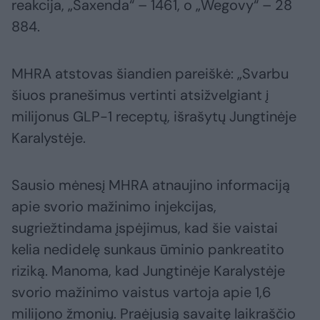
reakcija, „Saxenda“ – 1461, o „Wegovy“ – 28
884.
MHRA atstovas šiandien pareiškė: „Svarbu
šiuos pranešimus vertinti atsižvelgiant į
milijonus GLP-1 receptų, išrašytų Jungtinėje
Karalystėje.
Sausio mėnesį MHRA atnaujino informaciją
apie svorio mažinimo injekcijas,
sugriežtindama įspėjimus, kad šie vaistai
kelia nedidelę sunkaus ūminio pankreatito
riziką. Manoma, kad Jungtinėje Karalystėje
svorio mažinimo vaistus vartoja apie 1,6
milijono žmonių. Praėjusią savaitę laikraščio