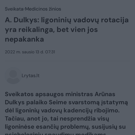
Sveikata
Medicinos žinios
A. Dulkys: ligoninių vadovų rotacija
yra reikalinga, bet vien jos
nepakanka
2022 m. sausio 13 d. 07:31
Lrytas.lt
Sveikatos apsaugos ministras Arūnas
Dulkys palaiko Seime svarstomą įstatymą
dėl ligoninių vadovų kadencijų ribojimo.
Tačiau, anot jo, tai nesprendžia visų
ligoninėse esančių problemų, susijusių su
psichologiniu spaudimu medikams.