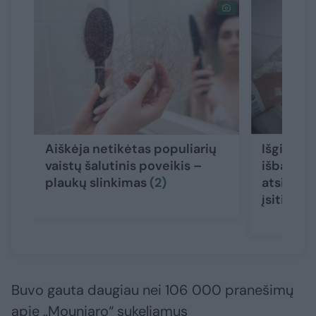
Aiškėja netikėtas populiarių
Išgirtą l
vaistų šalutinis poveikis –
išbandži
plaukų slinkimas
(2)
atsidūrė 
įsitikinu
Buvo gauta daugiau nei 106 000 pranešimų
apie „Mounjaro“ sukeliamus