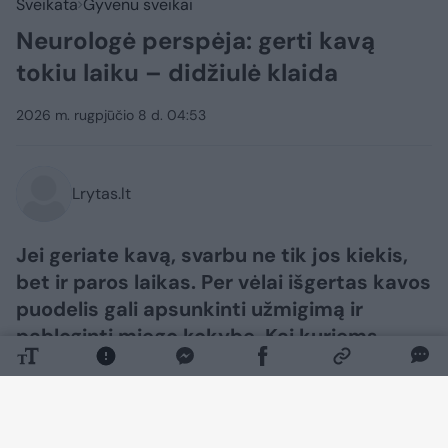
Sveikata
Gyvenu sveikai
Neurologė perspėja: gerti kavą
tokiu laiku – didžiulė klaida
2026 m. rugpjūčio 8 d. 04:53
Lrytas.lt
Jei geriate kavą, svarbu ne tik jos kiekis,
bet ir paros laikas. Per vėlai išgertas kavos
puodelis gali apsunkinti užmigimą ir
pabloginti miego kokybę. Kai kuriems
žmonėms kava, ypač geriama tuščiu
skrandžiu ar dideliais kiekiais, gali
sustiprinti nerimą, sukelti dažnesnį širdies
ritmą ir nervingumą.