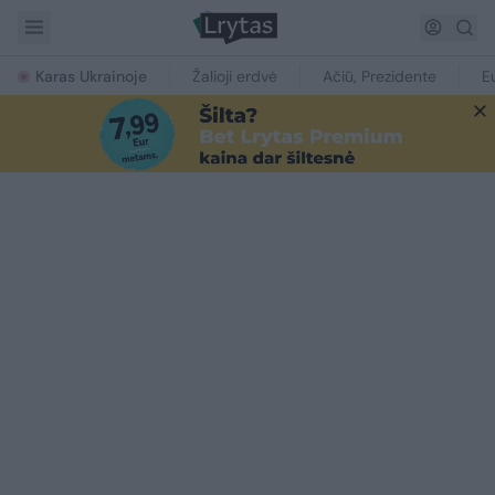
Karas Ukrainoje
Žalioji erdvė
Ačiū, Prezidente
E