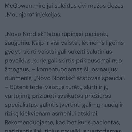
McGowan mirė jai suleidus dvi mažos dozės
„Mounjaro“ injekcijas.
„Novo Nordisk“ labai rūpinasi pacientų
saugumu. Kaip ir visi vaistai, lėtinėms ligoms
gydyti skirti vaistai gali sukelti šalutinius
poveikius, kurie gali skirtis priklausomai nuo
žmogaus, – komentuodamas šiuos naujus
duomenis, „Novo Nordisk“ atstovas spaudai.
– Būtent todėl vaistus turėtų skirti ir jų
vartojimą prižiūrėti sveikatos priežiūros
specialistas, galintis įvertinti galimą naudą ir
riziką kiekvienam asmeniui atskirai.
Rekomenduojame, kad bet kuris pacientas,
patiriantis šalutinius poveikius vartodamas