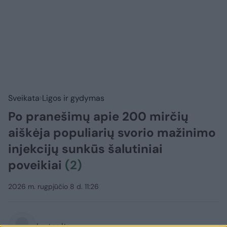
Sveikata
Ligos ir gydymas
Po pranešimų apie 200 mirčių
aiškėja populiarių svorio mažinimo
injekcijų sunkūs šalutiniai
poveikiai
(2)
2026 m. rugpjūčio 8 d. 11:26
Lrytas.lt