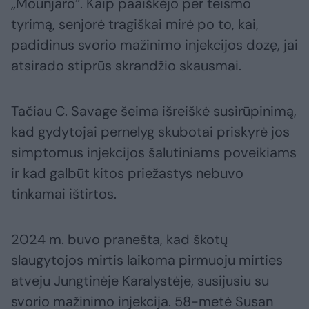
„Mounjaro“. Kaip paaiškėjo per teismo
tyrimą, senjorė tragiškai mirė po to, kai,
padidinus svorio mažinimo injekcijos dozę, jai
atsirado stiprūs skrandžio skausmai.
Tačiau C. Savage šeima išreiškė susirūpinimą,
kad gydytojai pernelyg skubotai priskyrė jos
simptomus injekcijos šalutiniams poveikiams
ir kad galbūt kitos priežastys nebuvo
tinkamai ištirtos.
2024 m. buvo pranešta, kad škotų
slaugytojos mirtis laikoma pirmuoju mirties
atveju Jungtinėje Karalystėje, susijusiu su
svorio mažinimo injekcija. 58-metė Susan