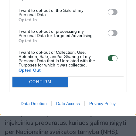
I want to opt-out of the Sale of my
Daugiau nuotraukų (1)
Personal Data.
Opted In
I want to opt-out of processing my
Personal Data for Targeted Advertising.
Be to, Jungtinėje Karalystėje pacientai,
Opted In
vartojantys svorio mažinimo vaistus, pateikė
I want to opt-out of Collection, Use,
apie 158 000 pranešimų apie nesunkius
Retention, Sale, and/or Sharing of my
Personal Data that Is Unrelated with the
šalutinius poveikius.
Purposes for which it was collected.
Opted Out
CONFIRM
Remiantis JK Vaistų ir sveikatos priežiūros
produktų reguliavimo agentūros (MHRA)
paskelbtais duomenimis, šie pranešimai
Data Deletion
Data Access
Privacy Policy
buvo pateikti apie visus riebalų mažinimo
injekcinius preparatus, kuriuos galima įsigyti
per Nacionalinę sveikatos tarnybą (NHS).