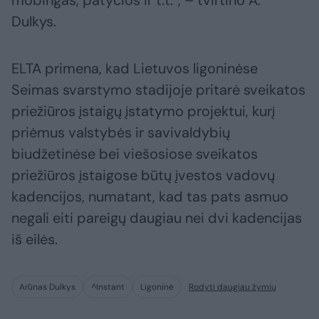
mobingas, patyčios ir t.t.“, – tvirtino A.
Dulkys.
ELTA primena, kad Lietuvos ligoninėse
Seimas svarstymo stadijoje pritarė sveikatos
priežiūros įstaigų įstatymo projektui, kurį
priėmus valstybės ir savivaldybių
biudžetinėse bei viešosiose sveikatos
priežiūros įstaigose būtų įvestos vadovų
kadencijos, numatant, kad tas pats asmuo
negali eiti pareigų daugiau nei dvi kadencijas
iš eilės.
Arūnas Dulkys
^Instant
Ligoninė
Rodyti daugiau žymių