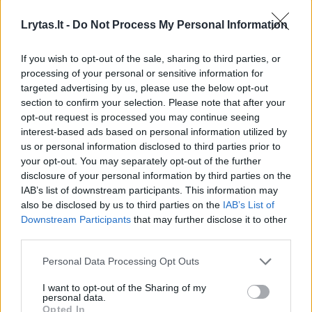
Lrytas.lt -
Do Not Process My Personal Information
Šiuo metu pranešta apie daugiau nei 200
mirties atvejų, susijusių su populiariomis
If you wish to opt-out of the sale, sharing to third parties, or
processing of your personal or sensitive information for
svorio mažinimo injekcijomis „Mounjaro“ ir
targeted advertising by us, please use the below opt-out
„Wegovy“. Vaistų priežiūros institucijos
section to confirm your selection. Please note that after your
duomenimis, taip pat užregistruota 15
opt-out request is processed you may continue seeing
interest-based ads based on personal information utilized by
000 pranešimų apie „sunkius“ šių svorio
us or personal information disclosed to third parties prior to
mažinimo injekcijų šalutinius poveikius.
your opt-out. You may separately opt-out of the further
disclosure of your personal information by third parties on the
IAB’s list of downstream participants. This information may
also be disclosed by us to third parties on the
IAB’s List of
Downstream Participants
that may further disclose it to other
third parties.
Personal Data Processing Opt Outs
I want to opt-out of the Sharing of my
personal data.
Opted In