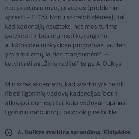
nuo praėjusių metų pradžios (problemai
spręsti – ELTA). Noriu atkreipti dėmesį į tai,
kad kadencijų neužteks, nes mes turime
peržiūrėti ir būsimų medikų rengimo
aukštosiose mokyklose programas, jau ten
yra problemų, kurias matytumėm“, –
ketvirtadienį „Žinių radijui“ teigė A. Dulkys.
Ministras akcentavo, kad svarbu yra ne tik
riboti ligoninių vadovų kadencijas, bet ir
atkreipti dėmesį į tai, kaip vadovai rūpinasi
ligoninių darbuotojų psichologine būkle.
A. Dulkys sveikina sprendimą: Klaipėdos