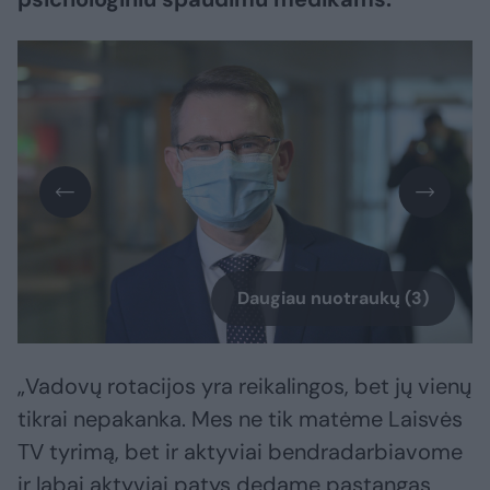
Daugiau nuotraukų (3)
„Vadovų rotacijos yra reikalingos, bet jų vienų
tikrai nepakanka. Mes ne tik matėme Laisvės
TV tyrimą, bet ir aktyviai bendradarbiavome
ir labai aktyviai patys dedame pastangas