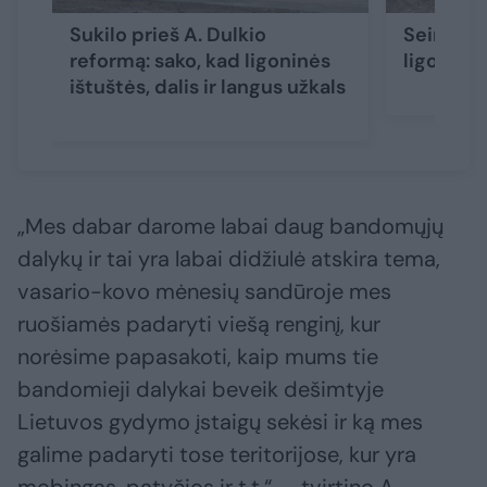
Sukilo prieš A. Dulkio
Seime – 
reformą: sako, kad ligoninės
ligonini
ištuštės, dalis ir langus užkals
„Mes dabar darome labai daug bandomųjų
dalykų ir tai yra labai didžiulė atskira tema,
vasario-kovo mėnesių sandūroje mes
ruošiamės padaryti viešą renginį, kur
norėsime papasakoti, kaip mums tie
bandomieji dalykai beveik dešimtyje
Lietuvos gydymo įstaigų sekėsi ir ką mes
galime padaryti tose teritorijose, kur yra