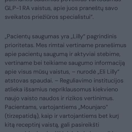
GLP-1 RA vaistus, apie juos praneštų savo
sveikatos priežiūros specialistui“.
„Pacientų saugumas yra „Lilly“ pagrindinis
prioritetas. Mes rimtai vertiname pranešimus
apie pacientų saugumą ir aktyviai stebime,
vertiname bei teikiame saugumo informaciją
apie visus mūsų vaistus, – nurodė „Eli Lilly“
atstovas spaudai. – Reguliavimo institucijos
atlieka išsamius nepriklausomus kiekvieno
naujo vaisto naudos ir rizikos vertinimus.
Pacientams, vartojantiems „Mounjaro“
(tirzepatidą), kaip ir vartojantiems bet kurį
kitą receptinį vaistą, gali pasireikšti