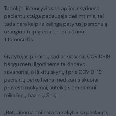
Todėl, jei intensyvios terapijos skyriuose
pacientų staiga padaugėja dešimtimis, tai
tada nėra kaip reikalingą patyrusį personalą
užauginti taip greitai“, – paaiškino
T.Tamošuitis.
Gydytojas priminė, kad ankstesnių COVID-19
bangų metu ligoninėms talkindavo
savanoriai, o iš kitų skyrių į prie COVID-19
pacientų perkeltiems medikams skubiai
pravesti mokymai, suteikę šiam darbui
reikalingų bazinių žinių.
„Bet, žinoma, tai nėra ta kokybiška paslauga,