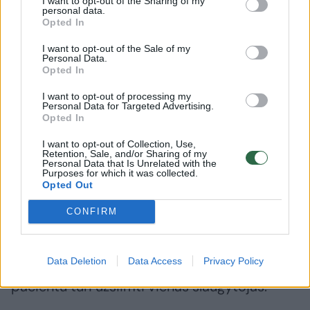
I want to opt-out of the Sharing of my
personal data.
Opted In
I want to opt-out of the Sale of my
Daugiau nuotraukų (17)
Personal Data.
Opted In
I want to opt-out of processing my
Koronavirusas Lietuvoje.
Personal Data for Targeted Advertising.
M.Morkevičiaus/ELTA nuotr.
Opted In
I want to opt-out of Collection, Use,
Retention, Sale, and/or Sharing of my
„Kadangi pacientų kiekis yra didelis, be
Personal Data that Is Unrelated with the
Purposes for which it was collected.
abejo, sudėtinga užtikrinti kokybišką priežiūra
Opted Out
ir pacientų gydymą. Normaliomis sąlygomis
CONFIRM
vienas slaugytojas gali prižiūrėti ne daugiau
nei du pacientus su dirbtine plaučių
Data Deletion
Data Access
Privacy Policy
ventiliacija. Jei atvejis sudėtingesnis, vienu
pacientu turi užsiimti vienas slaugytojas.