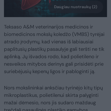
Daugiau nuotraukų (2)
Teksaso A&M veterinarijos medicinos ir
biomedicinos mokslų koledžo (VMBS) tyrėjai
atrado įrodymų, kad vienas iš labiausiai
paplitusių plastikų pasaulyje gali teršti ne tik
aplinką. Jų išvados rodo, kad polietileno ir
nesveikos mitybos derinys gali prisidėti prie
suriebėjusių kepenų ligos ir pabloginti ją.
Nors mokslininkai anksčiau tyrinėjo kitų tipų
mikroplastikus, polietilenui skirta palyginti
mažai dėmesio, nors jis sudaro maždaug
trečdalį pasaulinės plastiko gamybos.