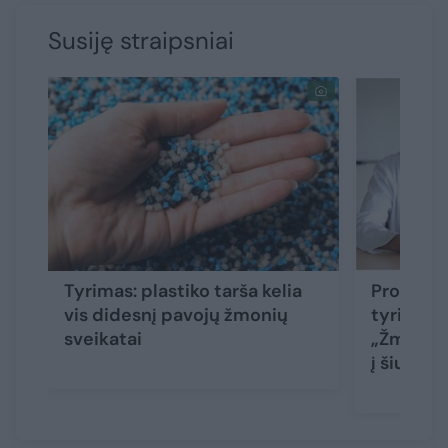
Susiję straipsniai
Tyrimas: plastiko tarša kelia
Profesor
vis didesnį pavojų žmonių
tyrimus 
sveikatai
„Žmonės 
į šiukšli