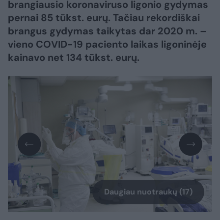
brangiausio koronaviruso ligonio gydymas
pernai 85 tūkst. eurų. Tačiau rekordiškai
brangus gydymas taikytas dar 2020 m. –
vieno COVID-19 paciento laikas ligoninėje
kainavo net 134 tūkst. eurų.
Daugiau nuotraukų (17)