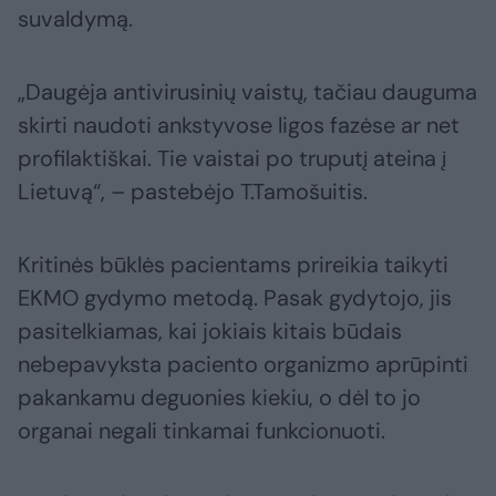
suvaldymą.
„Daugėja antivirusinių vaistų, tačiau dauguma
skirti naudoti ankstyvose ligos fazėse ar net
profilaktiškai. Tie vaistai po truputį ateina į
Lietuvą“, – pastebėjo T.Tamošuitis.
Kritinės būklės pacientams prireikia taikyti
EKMO gydymo metodą. Pasak gydytojo, jis
pasitelkiamas, kai jokiais kitais būdais
nebepavyksta paciento organizmo aprūpinti
pakankamu deguonies kiekiu, o dėl to jo
organai negali tinkamai funkcionuoti.