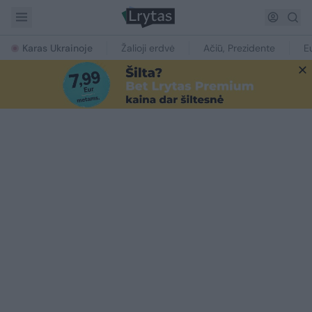
Karas Ukrainoje
Žalioji erdvė
Ačiū, Prezidente
E