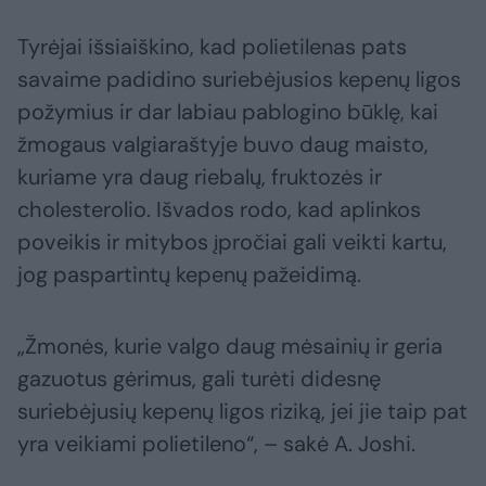
Tyrėjai išsiaiškino, kad polietilenas pats
savaime padidino suriebėjusios kepenų ligos
požymius ir dar labiau pablogino būklę, kai
žmogaus valgiaraštyje buvo daug maisto,
kuriame yra daug riebalų, fruktozės ir
cholesterolio. Išvados rodo, kad aplinkos
poveikis ir mitybos įpročiai gali veikti kartu,
jog paspartintų kepenų pažeidimą.
„Žmonės, kurie valgo daug mėsainių ir geria
gazuotus gėrimus, gali turėti didesnę
suriebėjusių kepenų ligos riziką, jei jie taip pat
yra veikiami polietileno“, – sakė A. Joshi.