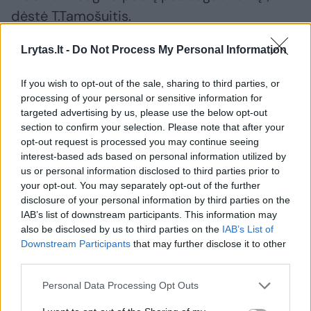
dėstė T.Tamošuitis.
Lrytas.lt -
Do Not Process My Personal Information
Jis pabrėžė, kad sudėtingos intervencijos
metu pacientų ir įrangos negali prižiūrėti bet
If you wish to opt-out of the sale, sharing to third parties, or
processing of your personal or sensitive information for
kas. Tai reiškia, kad itin kvalifikuotas
targeted advertising by us, please use the below opt-out
personalas prie ligonio lovos turi budėti 24
section to confirm your selection. Please note that after your
opt-out request is processed you may continue seeing
valandas per parą, septynias dienas per
interest-based ads based on personal information utilized by
savaitę.
us or personal information disclosed to third parties prior to
your opt-out. You may separately opt-out of the further
disclosure of your personal information by third parties on the
IAB’s list of downstream participants. This information may
also be disclosed by us to third parties on the
IAB’s List of
Downstream Participants
that may further disclose it to other
third parties.
Personal Data Processing Opt Outs