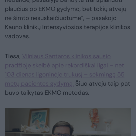
plaučius po EKMO gydymo, bet tokių atvejų
nė šimto nesuskaičiuotume“, – pasakojo
Kauno klinikų Intensyviosios terapijos klinikos
vadovas.
Tiesa,
Vilniaus Santaros klinikos sausio
pradžioje skelbė apie rekordiškai ilgai – net
103 dienas ligoninėje trukusį – sėkmingą 55
metų pacientės gydymą.
Šiuo atveju taip pat
buvo taikytas EKMO metodas.