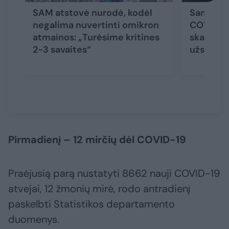
SAM atstovė nurodė, kodėl
Santaros 
negalima nuvertinti omikron
COVID-1
atmainos: „Turėsime kritines
skaičius 
2-3 savaites“
užsikrėt
Pirmadienį – 12 mirčių dėl COVID-19
Praėjusią parą nustatyti 8662 nauji COVID-19
atvejai, 12 žmonių mirė, rodo antradienį
paskelbti Statistikos departamento
duomenys.