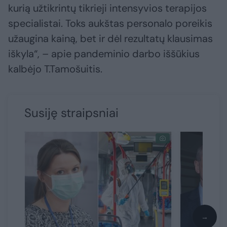
kurią užtikrintų tikrieji intensyvios terapijos
specialistai. Toks aukštas personalo poreikis
užaugina kainą, bet ir dėl rezultatų klausimas
iškyla“, – apie pandeminio darbo iššūkius
kalbėjo T.Tamošuitis.
Susiję straipsniai
→