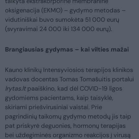
taikyta ekstrakorporinė membraninė
oksigenacija (EKMO) – gydymo metodas –
vidutiniškai buvo sumokėta 51 000 eurų
(svyravimai 24 000 iki 134 000 eurų).
Brangiausias gydymas – kai vilties mažai
Kauno klinikų Intensyviosios terapijos klinikos
vadovas docentas Tomas Tomašuitis portalui
lrytas.lt
paaiškino, kad dėl COVID-19 ligos
gydomiems pacientams, kaip taisyklė,
skiriami priešvirusiniai vaistai. Prie
pagrindinių taikomų gydymo metodų jis taip
pat priskyrė deguonies, hormonų terapijas
bei uždegiminės organizmo reakcijos į virusą