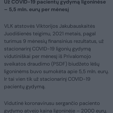
Už COVID-19 pacientų gydymą ligoninėse
– 5,5 mln. eurų per mėnesį
VLK atstovės Viktorijos Jakubauskaitės
Juodišienės teigimu, 2021 metais, pagal
turimus 9 mėnesių finansinius rezultatus, už
stacionarinį COVID-19 ligonių gydymą
vidutiniškai per mėnesį iš Privalomojo
sveikatos draudimo (PSDF) biudžeto lėšų
ligoninėms buvo sumokėta apie 5,5 mln. eurų.
Ir tai vien tik už stacionarinį COVID-19
pacientų gydymą.
Vidutinė koronavirusu sergančio paciento
gydymo atvejo kaina ligoninėje – 2000 eurų.