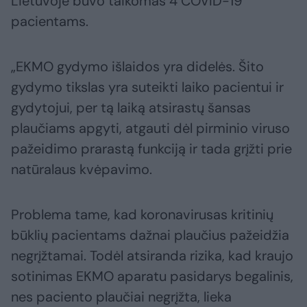
Lietuvoje buvo taikomas 4 COVID-19
pacientams.
„EKMO gydymo išlaidos yra didelės. Šito
gydymo tikslas yra suteikti laiko pacientui ir
gydytojui, per tą laiką atsirastų šansas
plaučiams apgyti, atgauti dėl pirminio viruso
pažeidimo prarastą funkciją ir tada grįžti prie
natūralaus kvėpavimo.
Problema tame, kad koronavirusas kritinių
būklių pacientams dažnai plaučius pažeidžia
negrįžtamai. Todėl atsiranda rizika, kad kraujo
sotinimas EKMO aparatu pasidarys begalinis,
nes paciento plaučiai negrįžta, lieka