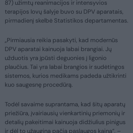
87) užimtų reanimacijos ir intensyvios
terapijos lovų šalyje buvo su DPV aparatais,
pirmadienį skelbė Statistikos departamentas.
„Pirmiausia reikia pasakyti, kad modernūs
DPV aparatai kainuoja labai brangiai. Jų
užduotis yra įpūsti deguonies į ligonio
plaučius. Tai yra labai brangios ir sudėtingos
sistemos, kurios medikams padeda užtikrinti
kuo saugesnę procedūrą.
Todėl savaime suprantama, kad šitų aparatų
priežiūra, įvairiausių vienkartinių priemonių ir
detalių pakeitimai kainuoja didžiulius pinigus
ir dėl to užaugina pačią paslaugos kainą“, –