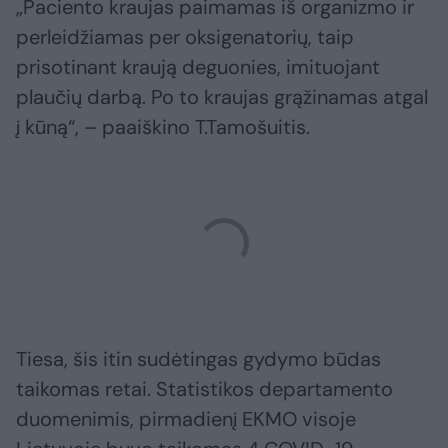
„Paciento kraujas paimamas iš organizmo ir
perleidžiamas per oksigenatorių, taip
prisotinant kraują deguonies, imituojant
plaučių darbą. Po to kraujas grąžinamas atgal
į kūną“, – paaiškino T.Tamošuitis.
Tiesa, šis itin sudėtingas gydymo būdas
taikomas retai. Statistikos departamento
duomenimis, pirmadienį EKMO visoje