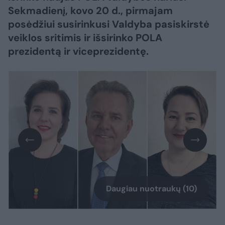
Sekmadienį, kovo 20 d., pirmajam
posėdžiui susirinkusi Valdyba pasiskirstė
veiklos sritimis ir išsirinko POLA
prezidentą ir viceprezidentę.
Daugiau nuotraukų (10)