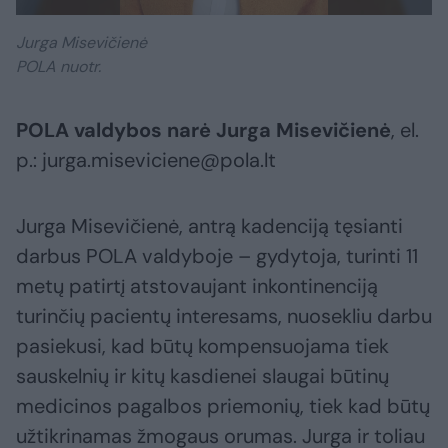
Jurga Misevičienė
POLA nuotr.
POLA valdybos narė Jurga Misevičienė
, el.
p.: jurga.miseviciene@pola.lt
Jurga Misevičienė, antrą kadenciją tęsianti
darbus POLA valdyboje – gydytoja, turinti 11
metų patirtį atstovaujant inkontinenciją
turinčių pacientų interesams, nuosekliu darbu
pasiekusi, kad būtų kompensuojama tiek
sauskelnių ir kitų kasdienei slaugai būtinų
medicinos pagalbos priemonių, tiek kad būtų
užtikrinamas žmogaus orumas. Jurga ir toliau