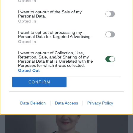
Opted In
slaugos, Europos organizacijų, kovojančių su
I want to opt-out of the Sale of my
skurdu, Lietuvos nacionalinio skurdo
Personal Data.
Opted In
mažinimo organizacijų tinkle, Europos
pagalbos labiausiai skurstantiems asmenims
I want to opt-out of processing my
Personal Data for Targeted Advertising.
fondo stebėsenos komitete, Kauno regiono
Opted In
plėtros tarybos kolegijos partnerių grupėje.
I want to opt-out of Collection, Use,
Retention, Sale, and/or Sharing of my
Jūratė kuruos slaugos ir pagalbos namuose
Personal Data that Is Unrelated with the
Purposes for which it was collected.
teikimo klausimus.
Opted Out
CONFIRM
Data Deletion
Data Access
Privacy Policy