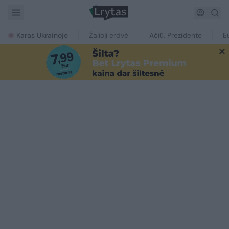
Karas Ukrainoje
Žalioji erdvė
Ačiū, Prezidente
E