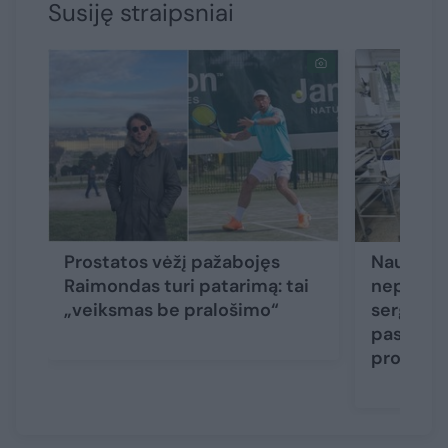
Susiję straipsniai
Prostatos vėžį pažabojęs
Naujausi 
Raimondas turi patarimą: tai
nepasiek
„veiksmas be pralošimo“
serganti
pasiūlyti
proverži