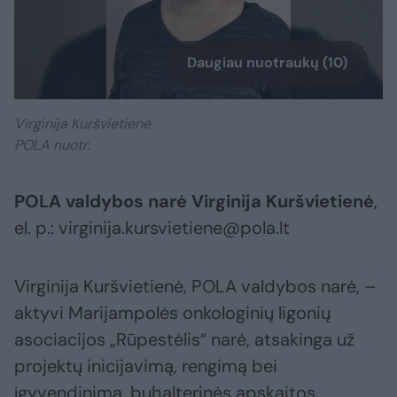
Daugiau nuotraukų (10)
Virginija Kuršvietienė
POLA nuotr.
POLA valdybos narė Virginija Kuršvietienė
,
el. p.: virginija.kursvietiene@pola.lt
Virginija Kuršvietienė, POLA valdybos narė, –
aktyvi Marijampolės onkologinių ligonių
asociacijos „Rūpestėlis“ narė, atsakinga už
projektų inicijavimą, rengimą bei
įgyvendinimą, buhalterinės apskaitos