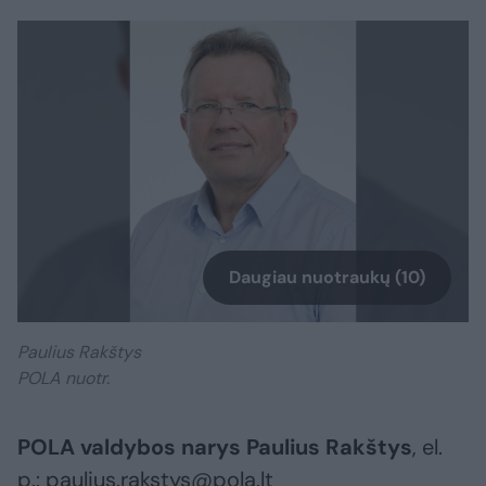
Daugiau nuotraukų (10)
Paulius Rakštys
POLA nuotr.
POLA valdybos narys Paulius Rakštys
, el.
p.: paulius.rakstys@pola.lt