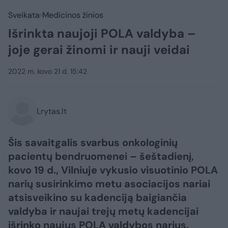
Sveikata
Medicinos žinios
Išrinkta naujoji POLA valdyba –
joje gerai žinomi ir nauji veidai
2022 m. kovo 21 d. 15:42
Lrytas.lt
Šis savaitgalis svarbus onkologinių
pacientų bendruomenei – šeštadienį,
kovo 19 d., Vilniuje vykusio visuotinio POLA
narių susirinkimo metu asociacijos nariai
atsisveikino su kadenciją baigiančia
valdyba ir naujai trejų metų kadencijai
išrinko naujus POLA valdybos narius.