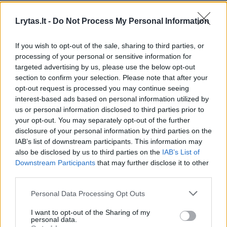
Jūratė Matikovienė
POLA nuotr.
Lrytas.lt -
Do Not Process My Personal Information
If you wish to opt-out of the sale, sharing to third parties, or
POLA valdybos narė Jūratė Matikovienė
, el.
processing of your personal or sensitive information for
p.: jurate.matikoviene@pola.lt
targeted advertising by us, please use the below opt-out
section to confirm your selection. Please note that after your
opt-out request is processed you may continue seeing
Jūratė Matikovienė, POLA valdybos narė –
interest-based ads based on personal information utilized by
us or personal information disclosed to third parties prior to
labdaros ir paramos fondo „Pagalbos
your opt-out. You may separately opt-out of the further
namuose tarnyba“ direktorė, turinti ilgametės
disclosure of your personal information by third parties on the
IAB’s list of downstream participants. This information may
patirties teikiant socialines paslaugas
also be disclosed by us to third parties on the
IAB’s List of
vyresnio amžiaus asmenims, dalyvaujant
Downstream Participants
that may further disclose it to other
third parties.
Lietuvos ir tarptautinių organizacijų veikloje
(vadybose ir darbo grupėse): Paliatyvios
Personal Data Processing Opt Outs
medicinos draugijoje, Lietuvos nacionalinio
I want to opt-out of the Sharing of my
personal data.
skurdo mažinimo tinklo, Caritas namų