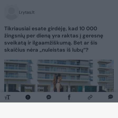
Lrytas.lt
Tikriausiai esate girdėję, kad 10 000
žingsnių per dieną yra raktas į geresnę
sveikatą ir ilgaamžiškumą. Bet ar šis
skaičius nėra „nuleistas iš lubų“?