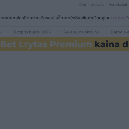
Orai
Lrytas.tv
Horoskopai
iena
Verslas
Sportas
Pasaulis
Žmonės
Sveikata
Daugiau
Lrytas 
e
Europos burės 2026
Gyvenu, ne skrolinu
Darbo ske