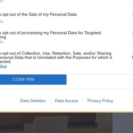
In
ali tapti rimtų ligų priežastimi:
o opt-out of the Sale of my Personal Data.
p to išvengti
In
to opt-out of processing my Personal Data for Targeted
ing.
In
o opt-out of Collection, Use, Retention, Sale, and/or Sharing
ersonal Data that Is Unrelated with the Purposes for which it
lected.
Out
CONFIRM
Data Deletion
Data Access
Privacy Policy