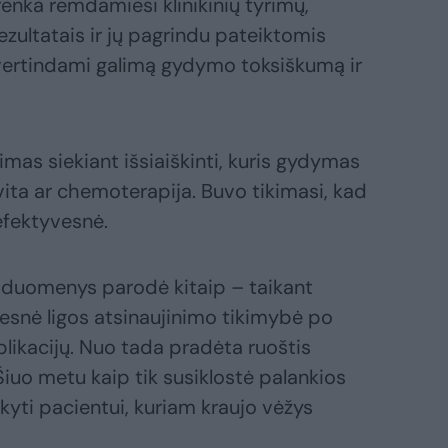
enka remdamiesi klinikinių tyrimų,
ezultatais ir jų pagrindu pateiktomis
ertindami galimą gydymo toksiškumą ir
mas siekiant išsiaiškinti, kuris gydymas
ita ar chemoterapija. Buvo tikimasi, kad
efektyvesnė.
 duomenys parodė kitaip – taikant
esnė ligos atsinaujinimo tikimybė po
likacijų. Nuo tada pradėta ruoštis
Šiuo metu kaip tik susiklostė palankios
kyti pacientui, kuriam kraujo vėžys