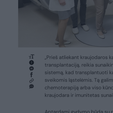
„Prieš atliekant kraujodaros ka
transplantaciją, reikia sunaik
sistemą, kad transplantuoti ka
sveikomis ląstelėmis. Tą gali
chemoterapiją arba viso kūno 
kraujodara ir imunitetas suna
Aptardami gydymo būdą su pac