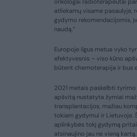
onkologai radioterapeutai par
atliekamų visame pasaulyje, r
gydymo rekomendacijomis, įv
naudą.“
Europoje ilgus metus vyko tyri
efektyvesnis – viso kūno apšv
būtent chemoterapija ir bus 
2021 metais paskelbti tyrimo
apšvitą nustatyta žymiai maž
transplantacijos, mažiau komp
tokiam gydymui ir Lietuvoje. 
aplinkybės tokį gydymą pritai
atsinaujino jau ne vieną kartą.