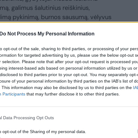
, galimus šalutinius reiškinius,
alimą pykinimą, burnos sausumą, vėlyvus
imus, kataraktos vystymąsi,“ – pasakoja
Do Not Process My Personal Information
ematologijos centro vadovė vaikų
na Rascon.
to opt-out of the sale, sharing to third parties, or processing of your per
formation for targeted advertising by us, please use the below opt-out s
r selection. Please note that after your opt-out request is processed y
ląstelių transplantaciją taikoma apšvita
eing interest-based ads based on personal information utilized by us or
 tačiau iki šiol mūsų šalyje vaikui,
disclosed to third parties prior to your opt-out. You may separately opt-
losure of your personal information by third parties on the IAB’s list of
niekada nebuvo taikoma.
. This information may also be disclosed by us to third parties on the
IA
Participants
that may further disclose it to other third parties.
tuto (NVI) Išorinės spindulinės terapijos
radioterapeutės Daivos Sendiulienės,
l Data Processing Opt Outs
e tik suaugusiems NVI pacientams, bet ir
o opt-out of the Sharing of my personal data.