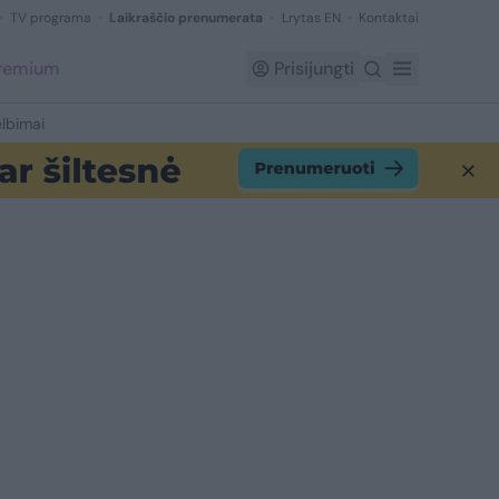
TV programa
Laikraščio prenumerata
Lrytas EN
Kontaktai
Premium
Prisijungti
lbimai