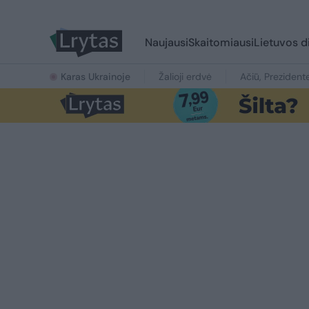
Naujausi
Skaitomiausi
Lietuvos d
Karas Ukrainoje
Žalioji erdvė
Ačiū, Prezident