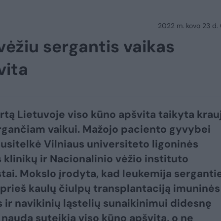
2022 m. kovo 23 d.
vėžiu sergantis vaikas
vita
rtą Lietuvoje viso kūno apšvita taikyta krau
rgančiam vaikui. Mažojo paciento gyvybei
susitelkė Vilniaus universiteto ligoninės
klinikų ir Nacionalinio vėžio instituto
stai. Mokslo įrodyta, kad leukemija sergant
prieš kaulų čiulpų transplantaciją imuninės
 ir navikinių ląstelių sunaikinimui didesnę
ę naudą suteikia viso kūno apšvita, o ne