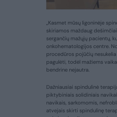
„Kasmet mūsų ligoninėje spin
skiriamos maždaug dešimčiai 
sergančių mažųjų pacientų, ku
onkohematologijos centre. N
procedūros pojūčių nesukelia ir
pagulėti, todėl mažiems vaika
bendrine nejautra.
Dažniausiai spindulinė terapi
piktybiniais solidiniais navik
navikais, sarkomomis, nefrob
atvejais skirti spindulinę tera