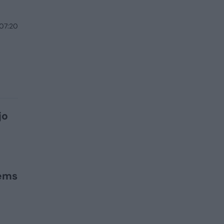
 07:20
jo
iems