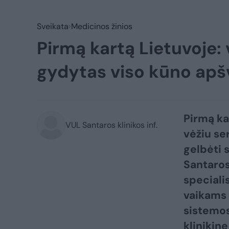
Sveikata
Medicinos žinios
Pirmą kartą Lietuvoje: 
gydytas viso kūno apš
Pirmą ka
VUL Santaros klinikos inf.
vėžiu se
gelbėti 
Santaros 
speciali
vaikams 
sistemos
klinikin