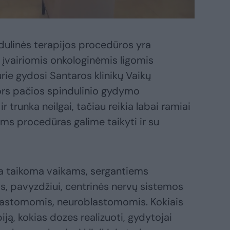
dulinės terapijos procedūros yra
įvairiomis onkologinėmis ligomis
rie gydosi Santaros klinikų Vaikų
ors pačios spindulinio gydymo
 trunka neilgai, tačiau reikia labai ramiai
ms procedūras galime taikyti ir su
ja taikoma vaikams, sergantiems
ais, pavyzdžiui, centrinės nervų sistemos
lastomomis, neuroblastomomis. Kokiais
piją, kokias dozes realizuoti, gydytojai