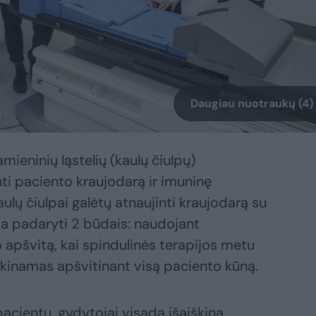
Daugiau nuotraukų (4)
mieninių ląstelių (kaulų čiulpų)
inti paciento kraujodarą ir imuninę
ulų čiulpai galėtų atnaujinti kraujodarą su
ma padaryti 2 būdais: naudojant
apšvitą, kai spindulinės terapijos metu
ikinamas apšvitinant visą paciento kūną.
ientu, gydytojai visada išaiškina