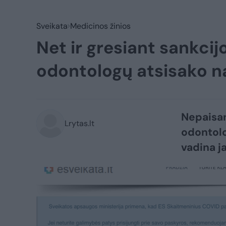
Sveikata
Medicinos žinios
Net ir gresiant sankci
odontologų atsisako n
Nepaisan
Lrytas.lt
odontolo
vadina j