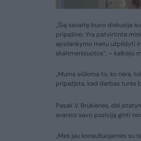
„Šią savaitę buvo diskusija su
pripažino. Yra patvirtinta mi
apsilankymo metu užpildyti ir 
skaitmenizuotos“, – kalbėjo 
„Mums siūloma to, ko nėra, tol
pripažįsta, kad darbas turės b
Pasak V. Brukienės, dėl įsta
svarsto savo poziciją ginti te
„Mes jau konsultuojamės su teis