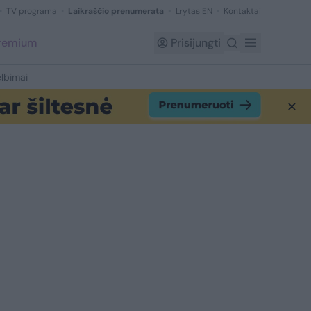
TV programa
Laikraščio prenumerata
Lrytas EN
Kontaktai
Premium
Prisijungti
lbimai