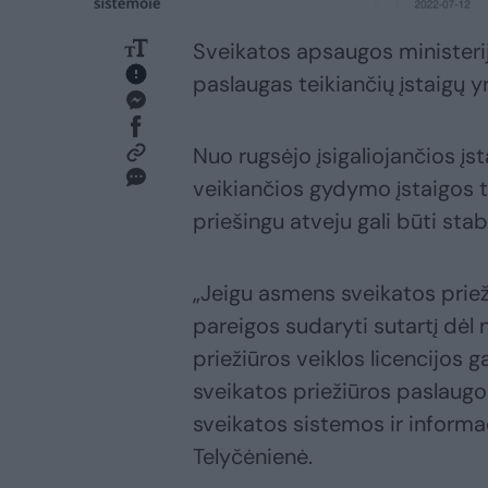
Sveikatos apsaugos ministerij
paslaugas teikiančių įstaigų 
Nuo rugsėjo įsigaliojančios į
veikiančios gydymo įstaigos t
priešingu atveju gali būti sta
„Jeigu asmens sveikatos priež
pareigos sudaryti sutartį dėl
priežiūros veiklos licencijo
sveikatos priežiūros paslaug
sveikatos sistemos ir informac
Telyčėnienė.