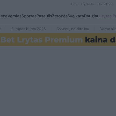
Orai
Lrytas.tv
Horoskopai
iena
Verslas
Sportas
Pasaulis
Žmonės
Sveikata
Daugiau
Lrytas 
e
Europos burės 2026
Gyvenu, ne skrolinu
Darbo ske