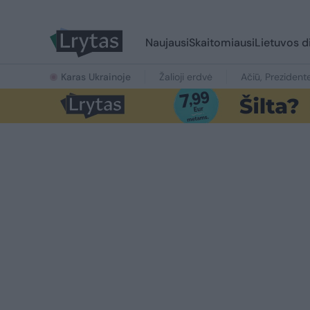
Naujausi
Skaitomiausi
Lietuvos d
Karas Ukrainoje
Žalioji erdvė
Ačiū, Prezident