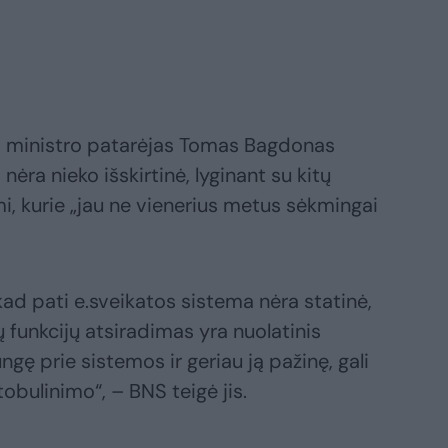
 ministro patarėjas Tomas Bagdonas
ėra nieko išskirtinė, lyginant su kitų
, kurie „jau ne vienerius metus sėkmingai
kad pati e.sveikatos sistema nėra statinė,
ų funkcijų atsiradimas yra nuolatinis
ngę prie sistemos ir geriau ją pažinę, gali
tobulinimo“, – BNS teigė jis.