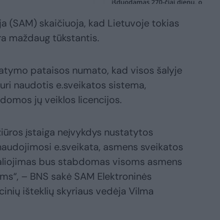
a (SAM) skaičiuoja, kad Lietuvoje tokias
yra maždaug tūkstantis.
statymo pataisos numato, kad visos šalyje
uri naudotis e.sveikatos sistema,
bdomos jų veiklos licencijos.
iūros įstaiga neįvykdys nustatytos
 naudojimosi e.sveikata, asmens sveikatos
s galiojimas bus stabdomas visoms asmens
oms“, – BNS sakė SAM Elektroninės
inių išteklių skyriaus vedėja Vilma