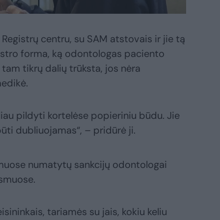
 Registrų centru, su SAM atstovais ir jie tą
nistro forma, ką odontologas paciento
tam tikrų dalių trūksta, jos nėra
medikė.
iau pildyti kortelėse popieriniu būdu. Jie
ūti dubliuojamas“, – pridūrė ji.
tymuose numatytų sankcijų odontologai
ismuose.
ininkais, tariamės su jais, kokiu keliu