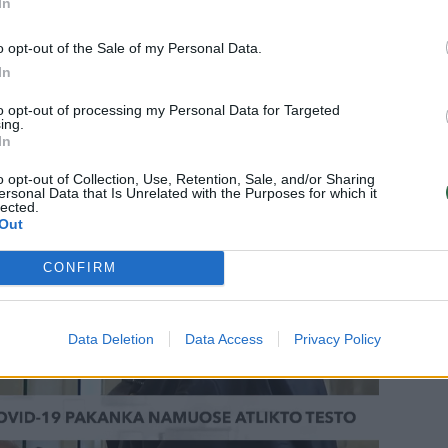
In
eks namuose atlikto testo: siekiama
o opt-out of the Sale of my Personal Data.
ovą
In
to opt-out of processing my Personal Data for Targeted
ing.
In
o opt-out of Collection, Use, Retention, Sale, and/or Sharing
ersonal Data that Is Unrelated with the Purposes for which it
lected.
Out
CONFIRM
Data Deletion
Data Access
Privacy Policy