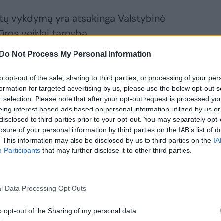
atų vykdymą yra atsakinga Valstybinė
ūros veiklai tarnyba.
Do Not Process My Personal Information
duomenys kaip ambulatorinio apsilankymo
to opt-out of the sale, sharing to third parties, or processing of your per
o epikrizė, siuntimas konsultacijai,
formation for targeted advertising by us, please use the below opt-out s
į siuntimą konsultacijai, tyrimams,
r selection. Please note that after your opt-out request is processed y
aprašymas, vakcinacijos įrašas.
eing interest-based ads based on personal information utilized by us or
disclosed to third parties prior to your opt-out. You may separately opt-
losure of your personal information by third parties on the IAB’s list of
. This information may also be disclosed by us to third parties on the
IA
Participants
that may further disclose it to other third parties.
ininkė Vilma Brukienė BNS teigė, kad
l Data Processing Opt Outs
giniams įrašams yra nepritaikyta. Anot
erija.
o opt-out of the Sharing of my personal data.