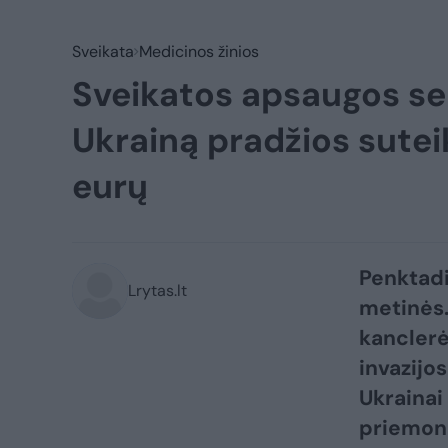
Sveikata
Medicinos žinios
Sveikatos apsaugos sek
Ukrainą pradžios sutei
eurų
Penktadi
Lrytas.lt
metinės.
kanclerė
invazijos
Ukrainai
priemonė