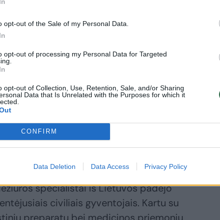
tinės, kombinezonai ir kt.“, – patikslino
In
o opt-out of the Sale of my Personal Data.
In
ynėjams išvežta dar viena vaistinių
to opt-out of processing my Personal Data for Targeted
ing.
nių siunta už daugiau nei 250 tūkst.
In
o opt-out of Collection, Use, Retention, Sale, and/or Sharing
ersonal Data that Is Unrelated with the Purposes for which it
lected.
rainą išsiuntė humanitarinės pagalbos
Out
t. atropino ampulių. Skirtos paramos vertė
CONFIRM
Data Deletion
Data Access
Privacy Policy
andį SAM organizavo medikų misiją
iežiūros specialistai iš Lietuvos padėjo
ntėjusiais civiliais gyventojais. Kartu su
stinių preparatų bei medicinos priemonių,