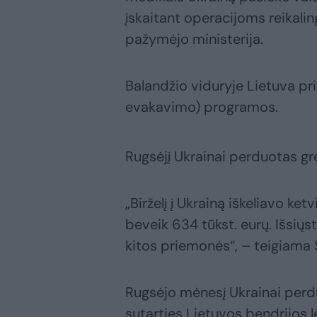
įskaitant operacijoms reikalin
pažymėjo ministerija.
Balandžio viduryje Lietuva pri
evakavimo) programos.
Rugsėjį Ukrainai perduotas g
„Birželį į Ukrainą iškeliavo ke
beveik 634 tūkst. eurų. Išsiųs
kitos priemonės“, – teigiama
Rugsėjo mėnesį Ukrainai perduo
sutarties Lietuvos bendrijos 