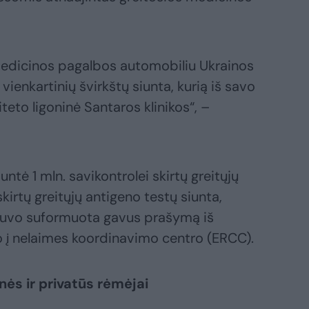
 medicinos pagalbos automobiliu Ukrainos
 vienkartinių švirkštų siunta, kurią iš savo
teto ligoninė Santaros klinikos“, –
untė 1 mln. savikontrolei skirtų greitųjų
kirtų greitųjų antigeno testų siunta,
, buvo suformuota gavus prašymą iš
 į nelaimes koordinavimo centro (ERCC).
inės ir privatūs rėmėjai