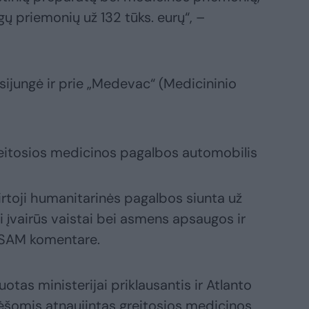
gų priemonių už 132 tūks. eurų“, –
sijungė ir prie „Medevac“ (Medicininio
reitosios medicinos pagalbos automobilis
tvirtoji humanitarinės pagalbos siunta už
ti įvairūs vaistai bei asmens apsaugos ir
 SAM komentare.
tas ministerijai priklausantis ir Atlanto
lėšomis atnaujintas greitosios medicinos