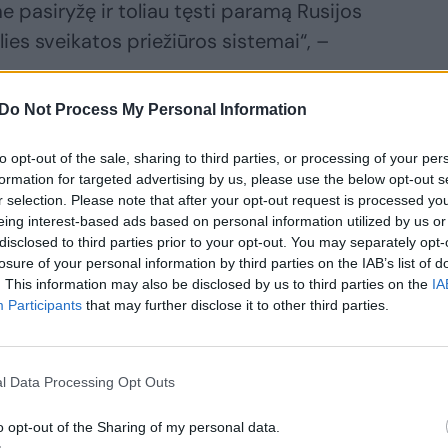
 pasiryžę ir toliau tęsti paramą Rusijos
lies sveikatos priežiūros sistemai“, –
.
Do Not Process My Personal Information
medicinos priemonių, medikai išvyko į
to opt-out of the sale, sharing to third parties, or processing of your per
formation for targeted advertising by us, please use the below opt-out s
r selection. Please note that after your opt-out request is processed y
eing interest-based ads based on personal information utilized by us or
etų kovo mėnesio pradžioje Ukrainai
disclosed to third parties prior to your opt-out. You may separately opt-
vaistiniai preparatai ir asmeninės
losure of your personal information by third parties on the IAB’s list of
. This information may also be disclosed by us to third parties on the
IA
os paramos vertė viršijo 3,7 mln. eurų.
Participants
that may further disclose it to other third parties.
s pagalbos siuntą sudaro vienkartiniai
l Data Processing Opt Outs
i, tvarstymo reikmenys, chirurgijos rinkiniai,
, lūžiams ir nudegimams, neštuvai,
o opt-out of the Sharing of my personal data.