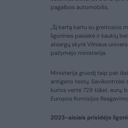
pagalbos automobilis.
„Šį kartą kartu su greitosios
ligonines pasiekė ir kaukių bei
atsargų skyrė Vilniaus universi
pažymėjo ministerija.
Ministerija gruodį taip pat išsi
antigeno testų. Savikontrolei s
kurios vertė 729 tūkst. eurų
Europos Komisijos Reagavimo
2023-aisiais prisidėjo ligon