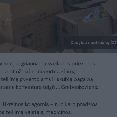
Daugiau nuotraukų (2)
gyventojai, griaunama sveikatos priežiūros
, norint užtikrinti nepertraukiamą
ų teikimą gyventojams ir skubią pagalbą
duotame komentare teigė J. Grebenkovienė.
u Ukrainos kolegomis – nuo karo pradžios
s teikimą vaistais, medicinos