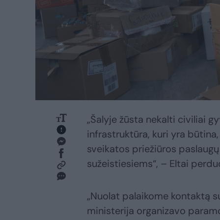
„Šalyje žūsta nekalti civiliai 
infrastruktūra, kuri yra būtina
sveikatos priežiūros paslaug
sužeistiesiems“, – Eltai per
„Nuolat palaikome kontaktą s
ministerija organizavo paramo