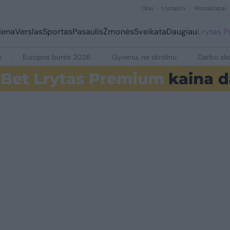
Orai
Lrytas.tv
Horoskopai
iena
Verslas
Sportas
Pasaulis
Žmonės
Sveikata
Daugiau
Lrytas 
e
Europos burės 2026
Gyvenu, ne skrolinu
Darbo ske