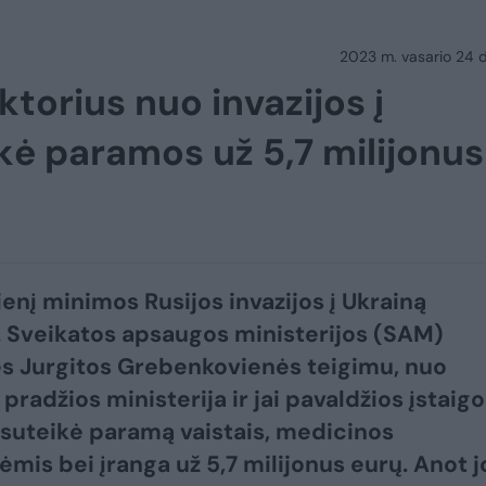
2023 m. vasario 24 d.
torius nuo invazijos į
kė paramos už 5,7 milijonus
enį minimos Rusijos invazijos į Ukrainą
 Sveikatos apsaugos ministerijos (SAM)
s Jurgitos Grebenkovienės teigimu, nuo
 pradžios ministerija ir jai pavaldžios įstaig
 suteikė paramą vaistais, medicinos
mis bei įranga už 5,7 milijonus eurų. Anot j