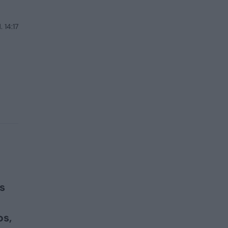
 14:17
os
os,