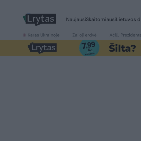
Naujausi
Skaitomiausi
Lietuvos d
Karas Ukrainoje
Žalioji erdvė
Ačiū, Prezident