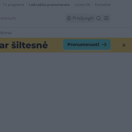
TV programa
Laikraščio prenumerata
Lrytas EN
Kontaktai
Premium
Prisijungti
lbimai