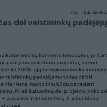
2023 m. balandžio 19 d.
čas dėl vaistininkų padėjėjų
eikatos reikalų komitete trečiadienį pritar
os įstatymo pakeitimo projektui, kuriuo
eisti iki 2006-ųjų farmakotechniko special
ms vaistininkų padėjėjams toliau dirbti
se vieniems, nuotoliniu būdu padedant
nkams. Prieš balsavimą dėl projekto įvyko ar
 – pasisakė ir universitetų, ir vaistininkų
 atstovai.