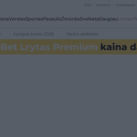
Orai
Lrytas.tv
Horoskopai
iena
Verslas
Sportas
Pasaulis
Žmonės
Sveikata
Daugiau
Lrytas 
e
Europos burės 2026
Darbo skelbimai