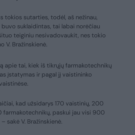
s tokios sutarties, todėl, aš nežinau,
buvo suklaidintas, tai labai norėčiau
 šituo teiginiu nesivadovaukit, nes tokio
o V. Bražinskienė.
ą apie tai, kiek iš tikrųjų farmakotechnikų
as įstatymas ir pagal jį vaistininko
vaistinėse.
ičiai, kad užsidarys 170 vaistinių, 200
00 farmakotechnikų, paskui jau visi 900
 – sakė V. Bražinskienė.