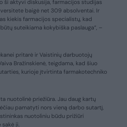
ši aktyvi diskusija, farmacijos studijas
versitete baigė net 309 absolventai. Ir
s kiekis farmacijos specialistų, kad
 būtų suteikiama kokybiška paslauga“, –
anei pritarė ir Vaistinių darbuotojų
aiva Bražinskienė, teigdama, kad šiuo
arties, kurioje įtvirtinta farmakotechniko
ta nuotolinė priežiūra. Jau daug kartų
rėčiau pamatyti nors vieną darbo sutartį,
stininkas nuotoliniu būdu prižiūri
sakė ji.