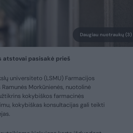
Daugiau nuotraukų (3)
s atstovai pasisakė prieš
slų universiteto (LSMU) Farmacijos
s Ramunės Morkūnienės, nuotolinė
užtikrins kokybiškos farmacinės
mu, kokybiškas konsultacijas gali teikti
ėjas.