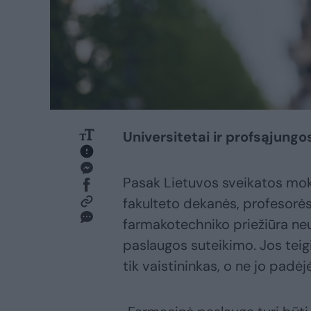
Universitetai ir profsąjungo
Pasak Lietuvos sveikatos mok
fakulteto dekanės, profesorė
farmakotechniko priežiūra ne
paslaugos suteikimo. Jos teigi
tik vaistininkas, o ne jo padėj