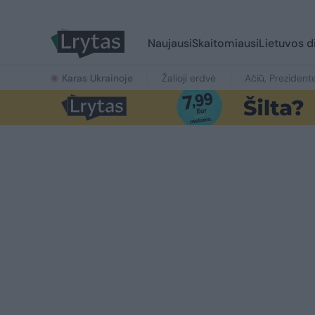
Naujausi
Skaitomiausi
Lietuvos d
Karas Ukrainoje
Žalioji erdvė
Ačiū, Prezident