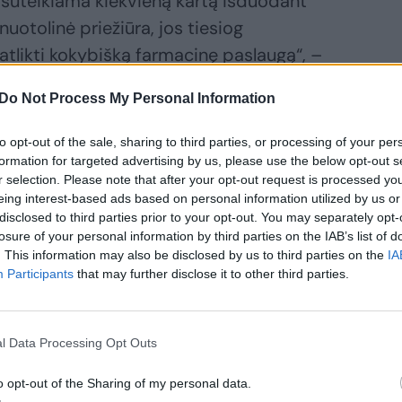
 suteikiama kiekvieną kartą išduodant
uotolinė priežiūra, jos tiesiog
tlikti kokybišką farmacinę paslaugą“, –
teto posėdyje akcentavo R. Morkūnienė.
Do Not Process My Personal Information
tinėti lapais – didieji farmacijos tinklai
to opt-out of the sale, sharing to third parties, or processing of your per
formation for targeted advertising by us, please use the below opt-out s
savo sistemą
r selection. Please note that after your opt-out request is processed y
eing interest-based ads based on personal information utilized by us or
disclosed to third parties prior to your opt-out. You may separately opt-
losure of your personal information by third parties on the IAB’s list of
. This information may also be disclosed by us to third parties on the
IA
Participants
that may further disclose it to other third parties.
l Data Processing Opt Outs
o opt-out of the Sharing of my personal data.