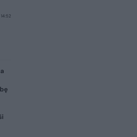
 14:52
ta
ybę
ši