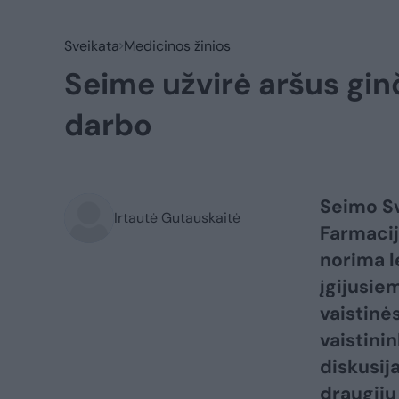
Sveikata
Medicinos žinios
Seime užvirė aršus gin
darbo
Seimo Sv
Irtautė Gutauskaitė
Farmacij
norima l
įgijusie
vaistinė
vaistini
diskusija
draugijų