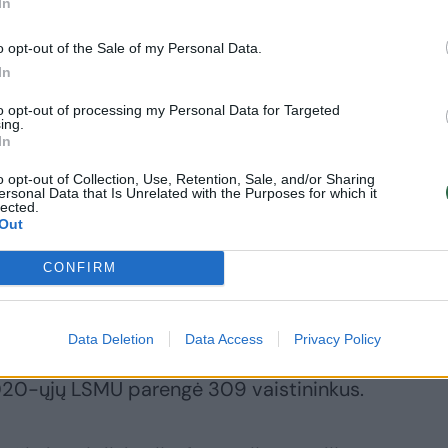
In
o opt-out of the Sale of my Personal Data.
In
to opt-out of processing my Personal Data for Targeted
ing.
In
o opt-out of Collection, Use, Retention, Sale, and/or Sharing
ersonal Data that Is Unrelated with the Purposes for which it
ikti konsultacijas dėl racionalaus vaistų
lected.
Out
amumo, dėl profilaktikos, farmacinės
CONFIRM
, kad įstatymo pakeitimo projekto
Data Deletion
Data Access
Privacy Policy
, jog Lietuvoje trūksta vaistininkų, yra
2020-ųjų LSMU parengė 309 vaistininkus.