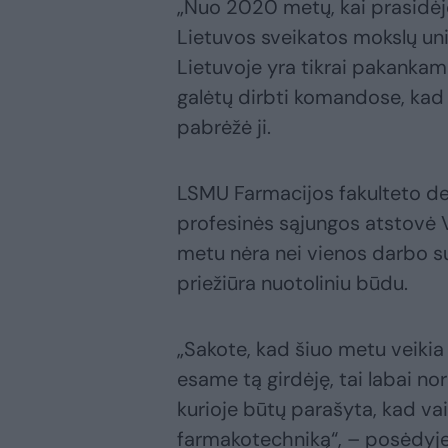
„Nuo 2020 metų, kai prasidėjo 
Lietuvos sveikatos mokslų uni
Lietuvoje yra tikrai pakankama
galėtų dirbti komandose, kad
pabrėžė ji.
LSMU Farmacijos fakulteto dek
profesinės sąjungos atstovė V
metu nėra nei vienos darbo sut
priežiūra nuotoliniu būdu.
„Sakote, kad šiuo metu veikia 
esame tą girdėję, tai labai no
kurioje būtų parašyta, kad vai
farmakotechniką“, – posėdyje 