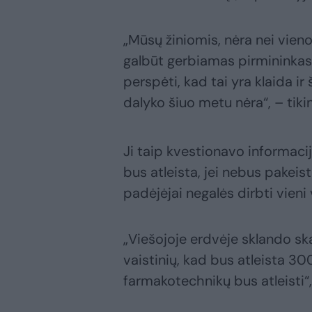
„Mūsų žiniomis, nėra nei vieno
galbūt gerbiamas pirmininkas 
perspėti, kad tai yra klaida ir
dalyko šiuo metu nėra“, – tikin
Ji taip kvestionavo informacij
bus atleista, jei nebus pakeist
padėjėjai negalės dirbti vieni 
„Viešojoje erdvėje sklando ska
vaistinių, kad bus atleista 3
farmakotechnikų bus atleisti“,