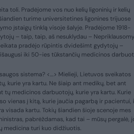
a toli. Pradėjome vos nuo kelių ligoninių ir kelių
šiandien turime universitetines ligonines trijuose
mo įstaigų tinklą visoje šalyje. Pradėjome 1918-
ytojų – taip, taip, aš nesuklydau – Nepriklausom
veikata pradėjo rūpintis dvidešimt gydytojų –
augusi iki 50-ies tūkstančių medicinos darbuot
psaugos sistema? <...> Mielieji, Lietuvos sveikatos
ų, kurie yra kartu. Ne šiaip ant medikų, bet ant
nt tų medicinos darbuotojų, kurie yra kartu. Kurie
auso vienas į kitą, kurie jaučia pagarbą ir pacientui, i
ra visada kartu. Tokių šiandien šioje scenoje mes
inistras, pabrėždamas, kad tai – mūsų pergalė, j
 medicina turi kuo didžiuotis.