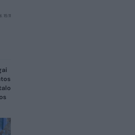
 15:11
gai
atos
talo
os