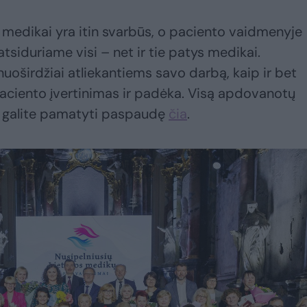
edikai yra itin svarbūs, o paciento vaidmenyje
tsiduriame visi – net ir tie patys medikai.
uoširdžiai atliekantiems savo darbą, kaip ir bet
paciento įvertinimas ir padėka. Visą apdovanotų
 galite pamatyti paspaudę
čia
.