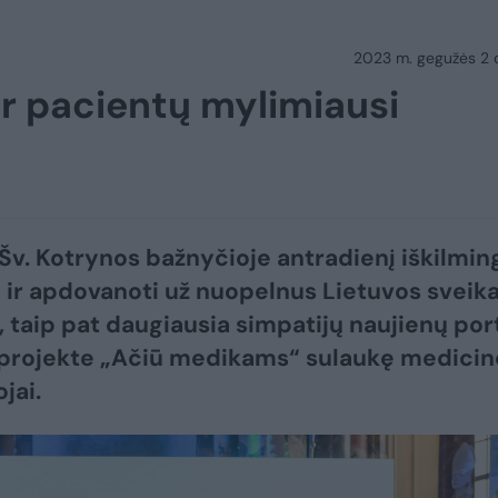
2023 m. gegužės 2 d.
ir pacientų mylimiausi
 Šv. Kotrynos bažnyčioje antradienį iškilmin
 ir apdovanoti už nuopelnus Lietuvos sveik
, taip pat daugiausia simpatijų naujienų por
projekte „Ačiū medikams“ sulaukę medicin
jai.