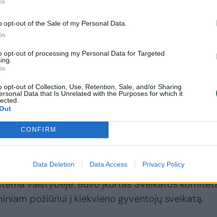
In
o opt-out of the Sale of my Personal Data.
In
to opt-out of processing my Personal Data for Targeted
ing.
In
o opt-out of Collection, Use, Retention, Sale, and/or Sharing
ersonal Data that Is Unrelated with the Purposes for which it
lected.
Out
CONFIRM
 sveikatos apsaugos ministras Arūnas Dulkys
Data Deletion
Data Access
Privacy Policy
dviguba: prieš 105-erius metus Lietuvoje pradėt
istema valstybėje. Buvo įkurtas Sveikatos komitet
iniam požiūriui į kiekvieno gyventojų sveikatą.