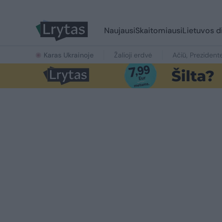
Naujausi
Skaitomiausi
Lietuvos d
Karas Ukrainoje
Žalioji erdvė
Ačiū, Prezident