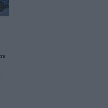
trė
i