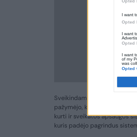
Opted 
I want t
Opted 
I want 
Advertis
Opted 
I want t
of my P
was col
Opted 
Sveikindamas vakaro svečius,
pažymėjo, kad šiemet šventė 
kurti ir sveikatos apsaugos s
kuris padėjo pagrindus sistem