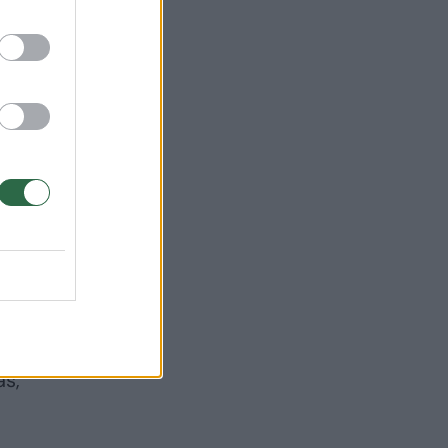
a
as,