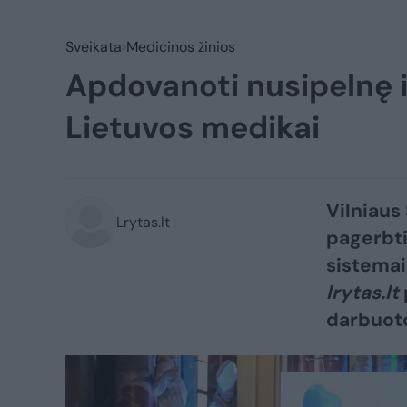
Sveikata
Medicinos žinios
Apdovanoti nusipelnę 
Lietuvos medikai
Vilniaus
Lrytas.lt
pagerbti
sistemai
lrytas.lt
darbuoto