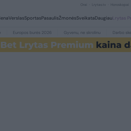
Orai
Lrytas.tv
Horoskopai
iena
Verslas
Sportas
Pasaulis
Žmonės
Sveikata
Daugiau
Lrytas 
e
Europos burės 2026
Gyvenu, ne skrolinu
Darbo ske