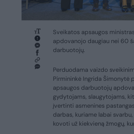
Sveikatos apsaugos ministras 
apdovanojo daugiau nei 60 ša
darbuotojų.
Perduodama vaizdo sveikinimą
Pirmininkė Ingrida Šimonytė p
apsaugos darbuotojų apdovan
gydytojams, slaugytojams, k
įvertinti asmenines pastangas
darbas, kuriame labai svarbu, 
kovoti už kiekvieną žmogų, ku