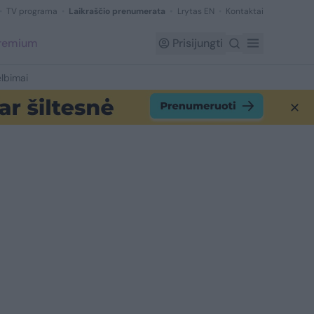
TV programa
Laikraščio prenumerata
Lrytas EN
Kontaktai
Premium
Prisijungti
lbimai