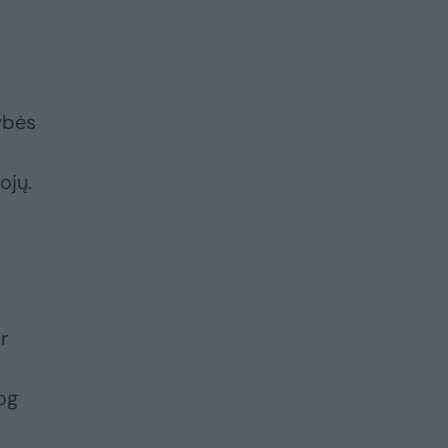
ybės
ojų.
r
og