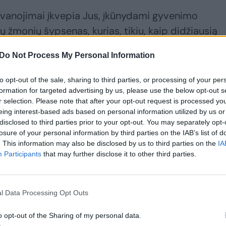
ovanojimai įkvepia Jus, įkūnydami gyvenimo
 žmonių šypsenas, kurias, tikiu, kaip didžiausią
rdyse. Linkiu Jums tvirtybės, kantrybės ir
Do Not Process My Personal Information
mirškite ir patys rūpintis savimi, palaikyti viena
 atsakingą misiją. Būkite sveiki patys ir toliau padė
to opt-out of the sale, sharing to third parties, or processing of your per
“, – linkėjo I. Šimonytė.
formation for targeted advertising by us, please use the below opt-out s
r selection. Please note that after your opt-out request is processed y
eing interest-based ads based on personal information utilized by us or
jams: apdovanoti nusipelnę Lietuvos medikai
disclosed to third parties prior to your opt-out. You may separately opt-
losure of your personal information by third parties on the IAB’s list of
. This information may also be disclosed by us to third parties on the
IA
Participants
that may further disclose it to other third parties.
l Data Processing Opt Outs
o opt-out of the Sharing of my personal data.