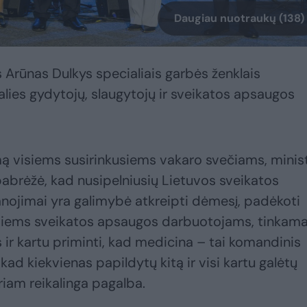
Daugiau nuotraukų (138)
Arūnas Dulkys specialiais garbės ženklais
lies gydytojų, slaugytojų ir sveikatos apsaugos
 visiems susirinkusiems vakaro svečiams, minis
abrėžė, kad nusipelniusių Lietuvos sveikatos
ojimai yra galimybė atkreipti dėmesį, padėkoti
itiems sveikatos apsaugos darbuotojams, tinkama
 ir kartu priminti, kad medicina – tai komandinis
kad kiekvienas papildytų kitą ir visi kartu galėtų
riam reikalinga pagalba.