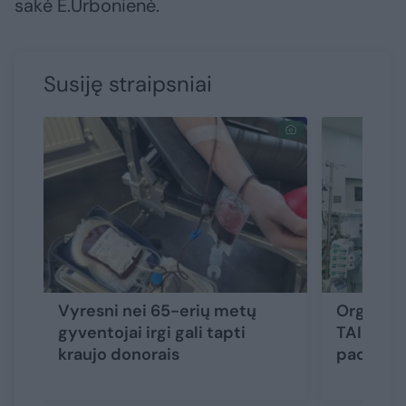
sakė E.Urbonienė.
Susiję straipsniai
Vyresni nei 65-erių metų
Organų d
gyventojai irgi gali tapti
TAIP dova
kraujo donorais
pacient