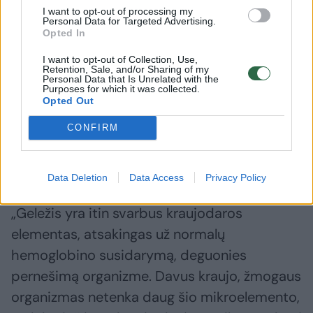
I want to opt-out of processing my
laikyti 2 valandas. Paaukojus kraujo, reikėtų
Personal Data for Targeted Advertising.
Opted In
vartoti daug skysčių, kurį laiką susilaikyti nuo
aktyvių veiklų, tokių, kaip sportas.
I want to opt-out of Collection, Use,
Retention, Sale, and/or Sharing of my
Personal Data that Is Unrelated with the
Purposes for which it was collected.
Opted Out
Anot K.Valskienės, prieš ir po kraujo davimo
reiktų valgyti daugiau maisto produktų su
CONFIRM
geležimi arba vartoti geležies maisto
papildus.
Data Deletion
Data Access
Privacy Policy
„Geležis yra itin svarbus kraujodaros
elementas, atsakingas už normalų
hemoglobino susidarymą, deguonies
pernešimą organizme. Davus kraujo, žmogaus
organizmas netenka daug šio mikroelemento,