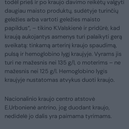
todėl prieš ir po kraujo davimo reikėtų valgyti
daugiau maisto produktų, sudėtyje turinčių
geležies arba vartoti geležies maisto
papildus“, – tikino K.Valskienė ir pridūrė, kad
kraują aukojantys asmenys turi palaikyti gerą
sveikatą: tinkamą arterinį kraujo spaudimą,
pulsą ir hemoglobino lygį kraujyje. Vyrams jis
turi ne mažesnis nei 135 g/l, o moterims – ne
mažesnis nei 125 g/l. Hemoglobino lygis
kraujyje nustatomas atvykus duoti kraujo.
Nacionalinio kraujo centro atstovė
E.Urbonienė antrino, jog duodant kraujo,
nedidelė jo dalis yra paimama tyrimams.