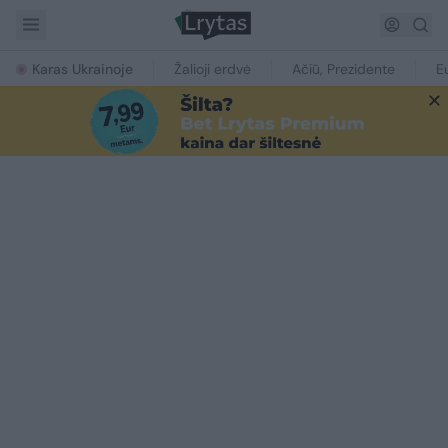
Karas Ukrainoje
Žalioji erdvė
Ačiū, Prezidente
E