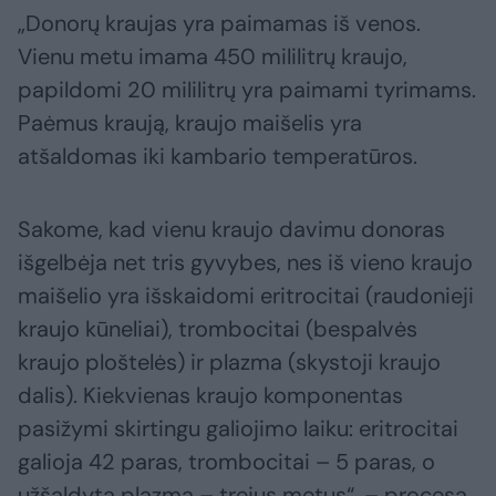
„Donorų kraujas yra paimamas iš venos.
Vienu metu imama 450 mililitrų kraujo,
papildomi 20 mililitrų yra paimami tyrimams.
Paėmus kraują, kraujo maišelis yra
atšaldomas iki kambario temperatūros.
Sakome, kad vienu kraujo davimu donoras
išgelbėja net tris gyvybes, nes iš vieno kraujo
maišelio yra išskaidomi eritrocitai (raudonieji
kraujo kūneliai), trombocitai (bespalvės
kraujo ploštelės) ir plazma (skystoji kraujo
dalis). Kiekvienas kraujo komponentas
pasižymi skirtingu galiojimo laiku: eritrocitai
galioja 42 paras, trombocitai – 5 paras, o
užšaldyta plazma – trejus metus“, – procesą