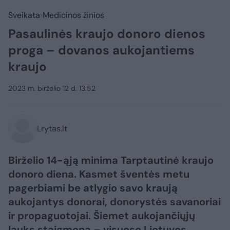
Sveikata
Medicinos žinios
Pasaulinės kraujo donoro dienos
proga – dovanos aukojantiems
kraujo
2023 m. birželio 12 d. 13:52
Lrytas.lt
Birželio 14-ąją minima Tarptautinė kraujo
donoro diena. Kasmet šventės metu
pagerbiami be atlygio savo kraują
aukojantys donorai, donorystės savanoriai
ir propaguotojai. Šiemet aukojančiųjų
lauks staigmena – visuose Lietuvos