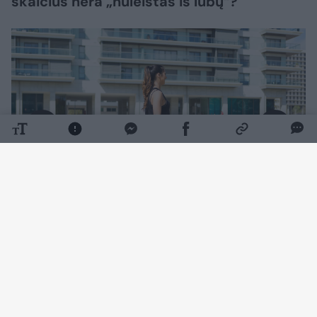
skaičius nėra „nuleistas iš lubų“?
Daugiau nuotraukų (1)
10 000 žingsnių taisyklė neturi nieko bendro
su mokslu. Įdomi istorija: 1964 m. iškart po
Tokijo olimpinių žaidynių Japonijoje pradėtas
pardavinėti žingsnių matuoklis. Jo