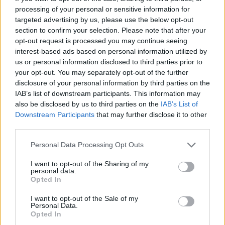
galinčius duoti kraujo tai ir padaryti“, – sakė
processing of your personal or sensitive information for
prekinio ženklo „SmartHit“ atstovė Kristina
targeted advertising by us, please use the below opt-out
Valskienė.
section to confirm your selection. Please note that after your
opt-out request is processed you may continue seeing
interest-based ads based on personal information utilized by
us or personal information disclosed to third parties prior to
Kokių rekomendacijų reikėtų laikytis
your opt-out. You may separately opt-out of the further
duodantiems kraujo?
disclosure of your personal information by third parties on the
IAB’s list of downstream participants. This information may
also be disclosed by us to third parties on the
IAB’s List of
Donorystės organizavimo skyriaus vadovė
Downstream Participants
that may further disclose it to other
third parties.
E.Urbonienė pabrėžė – prieš duodant kraujo,
privaloma būti pailsėjusiems, lengvai
Personal Data Processing Opt Outs
pavalgiusiems, nuo vakaro vartoti daugiau
I want to opt-out of the Sharing of my
personal data.
nei įprastai skysčių, būti geros nuotaikos.
Opted In
I want to opt-out of the Sale of my
Po donacijos rekomenduojama sutvarstytos
Personal Data.
Opted In
rankos nelankstyti bent 10 minučių, tvarstį