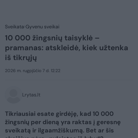
Sveikata
Gyvenu sveikai
10 000 žingsnių taisyklė –
pramanas: atskleidė, kiek užtenka
iš tikrųjų
2026 m. rugpjūčio 7 d. 12:22
Lrytas.lt
Tikriausiai esate girdėję, kad 10 000
žingsnių per dieną yra raktas į geresnę
sveikatą ir ilgaamžiškumą. Bet ar šis