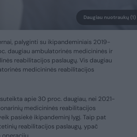
Daugiau nuotraukų (1)
rnai, palyginti su ikipandeminiais 2019-
roc. daugiau ambulatorinės medicininės ir
inės reabilitacijos paslaugų. Vis daugiau
torinės medicininės reabilitacijos
 suteikta apie 30 proc. daugiau, nei 2021-
cionarinių medicininės reabilitacijos
veik pasiekė ikipandeminį lygį. Taip pat
tetinių reabilitacijos paslaugų, ypač
 operacijų.