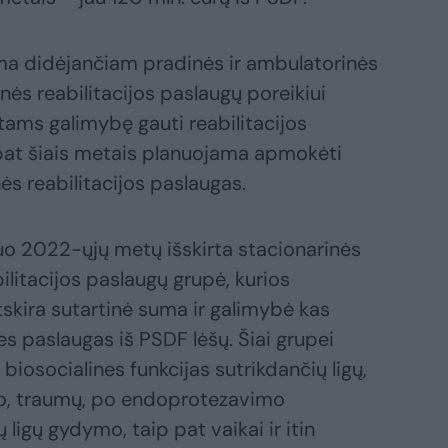
ma didėjančiam pradinės ir ambulatorinės
nės reabilitacijos paslaugų poreikiui
tams galimybę gauti reabilitacijos
pat šiais metais planuojama apmokėti
nės reabilitacijos paslaugas.
uo 2022-ųjų metų išskirta stacionarinės
ilitacijos paslaugų grupė, kurios
kira sutartinė suma ir galimybė kas
s paslaugas iš PSDF lėšų. Šiai grupei
biosocialines funkcijas sutrikdančių ligų,
lto, traumų, po endoprotezavimo
ų ligų gydymo, taip pat vaikai ir itin