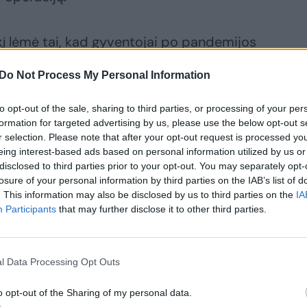
ikį lėmė tai, kad gyventojai po pandemijos
vo sveikatos klausimų ir dažniau kreipiasi
Do Not Process My Personal Information
sibaimindami COVID-19 užsikrėtimo
ilitacijos paslaugų skaičiaus augimui
to opt-out of the sale, sharing to third parties, or processing of your per
2021 m. buvo atsisakyta siuntimų ribojimo.
formation for targeted advertising by us, please use the below opt-out s
r selection. Please note that after your opt-out request is processed y
eing interest-based ads based on personal information utilized by us or
disclosed to third parties prior to your opt-out. You may separately opt-
losure of your personal information by third parties on the IAB’s list of
. This information may also be disclosed by us to third parties on the
IA
Participants
that may further disclose it to other third parties.
l Data Processing Opt Outs
o opt-out of the Sharing of my personal data.
ra žinia