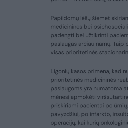
Papildomų lėšų šiemet skiria
medicininės bei psichosociali
padengti bei užtikrinti pacien
paslaugas arčiau namų. Taip 
visas prioritetinės stacionari
Ligonių kasos primena, kad n
prioritetinės medicininės reab
paslaugoms yra numatoma ats
mėnesį apmokėti viršsutartine
priskiriami pacientai po ūmių, 
pavyzdžiui, po infarkto, insu
operacijų, kai kurių onkologini