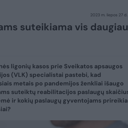
2023 m. liepos 27 d.
tams suteikiama vis daugia
nės ligonių kasos prie Sveikatos apsaugos
ijos (VLK) specialistai pastebi, kad
siais metais po pandemijos ženkliai išaugo
ms suteiktų reabilitacijos paslaugų skaičiu
lėmė ir kokių paslaugų gyventojams prireikia
iai?