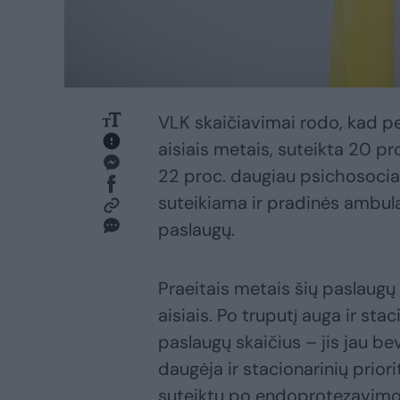
VLK skaičiavimai rodo, kad pe
aisiais metais, suteikta 20 p
22 proc. daugiau psichosocial
suteikiama ir pradinės ambula
paslaugų.
Praeitais metais šių paslaugų
aisiais. Po truputį auga ir sta
paslaugų skaičius – jis jau be
daugėja ir stacionarinių priori
suteiktų po endoprotezavimo