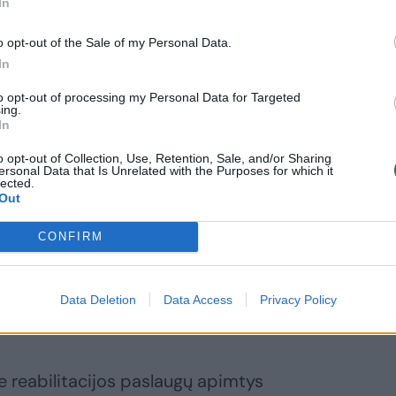
In
kriniu diabetu
rgantiems
o opt-out of the Sale of my Personal Data.
cientams:
In
sulino pompas
to opt-out of processing my Personal Data for Targeted
lės išsinuomoti
ing.
kartotinai
In
o opt-out of Collection, Use, Retention, Sale, and/or Sharing
ersonal Data that Is Unrelated with the Purposes for which it
lected.
Out
 siunčiančioms gydymo įstaigoms nebėra
CONFIRM
ntimams, todėl gyventojams gali būti
ugos gerokai laisviau“, – sako VLK
Data Deletion
Data Access
Privacy Policy
lės skyriaus patarėja R. Venclovienė.
je reabilitacijos paslaugų apimtys