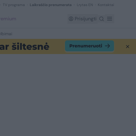
TV programa
Laikraščio prenumerata
Lrytas EN
Kontaktai
Premium
Prisijungti
lbimai