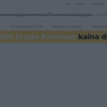
Orai
Lrytas.tv
Horoskopai
iena
Verslas
Sportas
Pasaulis
Žmonės
Sveikata
Daugiau
Lrytas 
e
Europos burės 2026
Gyvenu, ne skrolinu
Darbo ske