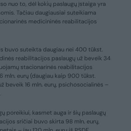
auso nuo to, dėl kokių paslaugų įstaiga yra
asomis. Tačiau daugiausiai suteikiama
cionarinės medicininės reabilitacijos
 buvo suteikta daugiau nei 400 tūkst.
nės reabilitacijos paslaugų už beveik 34
ojamų stacionarinės reabilitacijos
6 mln. eurų (daugiau kaip 900 tūkst.
už beveik 16 mln. eurų, psichosocialinės –
.
gų poreikiui, kasmet auga ir šių paslaugų
cijos sričiai buvo skirta 98 mln. eurų,
 metais – jau 120 mln. eurų iš PSDF.