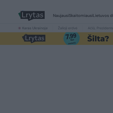
Naujausi
Skaitomiausi
Lietuvos d
Karas Ukrainoje
Žalioji erdvė
Ačiū, Prezident