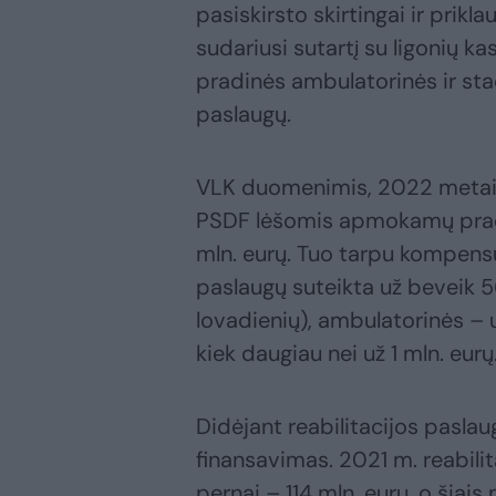
pasiskirsto skirtingai ir prikl
sudariusi sutartį su ligonių k
pradinės ambulatorinės ir sta
paslaugų.
VLK duomenimis, 2022 metais
PSDF lėšomis apmokamų pradi
mln. eurų. Tuo tarpu kompensu
paslaugų suteikta už beveik 5
lovadienių), ambulatorinės – 
kiek daugiau nei už 1 mln. eurų
Didėjant reabilitacijos paslau
finansavimas. 2021 m. reabilita
pernai – 114 mln. eurų, o šiais