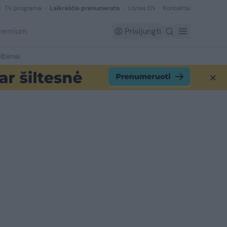
TV programa
Laikraščio prenumerata
Lrytas EN
Kontaktai
Premium
Prisijungti
lbimai