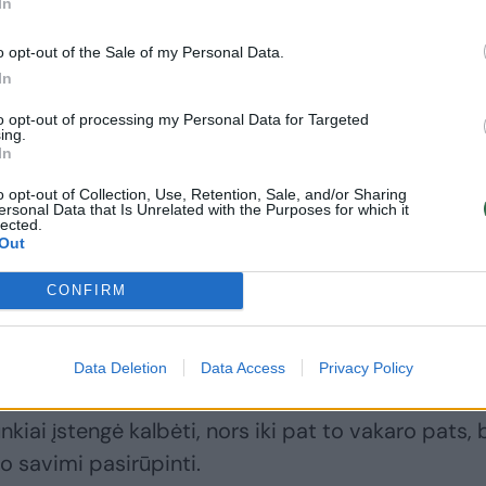
In
 stebisi RŠL medikų elgesiu, nes šią tragediją
o opt-out of the Sale of my Personal Data.
dytojas liete liejo gailestį, bet artimojo netekus
In
o žodžio „atsiprašau“ ar „atleiskite“.
to opt-out of processing my Personal Data for Targeted
ing.
In
o opt-out of Collection, Use, Retention, Sale, and/or Sharing
ersonal Data that Is Unrelated with the Purposes for which it
lected.
Out
 praėjo nemažai laiko, bet šiaulietė Regina iki šio
kties menkiausias smulkmenas. Jos taip įsirėžė į
CONFIRM
abejingumu ji dar nebuvo susidūrusi.
Data Deletion
Data Access
Privacy Policy
tėvo butą atvažiavusi šiaulietė jį išvydo sukniubus
nkiai įstengė kalbėti, nors iki pat to vakaro pats, 
o savimi pasirūpinti.