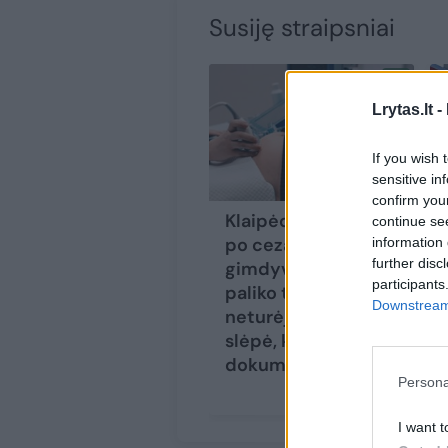
Susiję straipsniai
Lrytas.lt -
If you wish 
sensitive in
confirm you
Klaipėdoje medikės
continue se
po cezario pjūvio
information 
further disc
gimdyvės pilve
participants
paliko tai, ko
Downstream 
neturėjo: klaidą
slėpė, klastojo
dokumentus
Persona
I want t