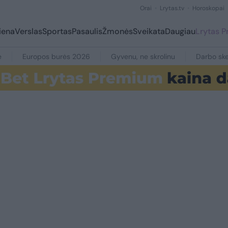
Orai
Lrytas.tv
Horoskopai
iena
Verslas
Sportas
Pasaulis
Žmonės
Sveikata
Daugiau
Lrytas 
e
Europos burės 2026
Gyvenu, ne skrolinu
Darbo ske