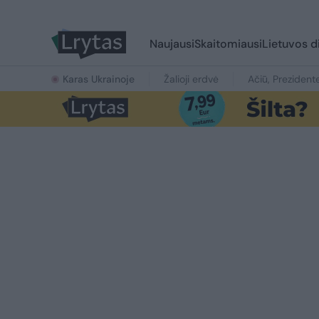
Naujausi
Skaitomiausi
Lietuvos d
Karas Ukrainoje
Žalioji erdvė
Ačiū, Prezident