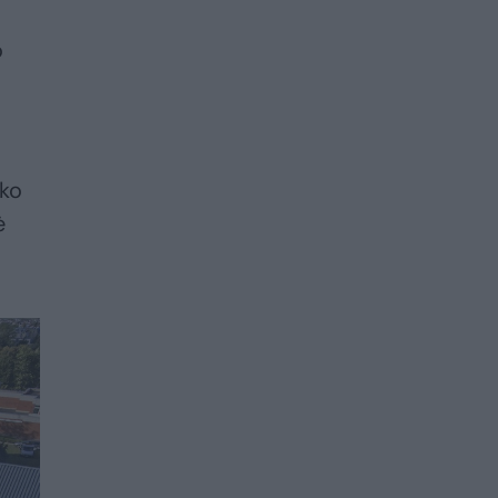
o
eko
ė