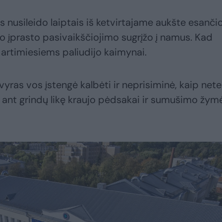
 nusileido laiptais iš ketvirtajame aukšte esanči
o įprasto pasivaikščiojimo sugrįžo į namus. Kad
, artimiesiems paliudijo kaimynai.
vyras vos įstengė kalbėti ir neprisiminė, kaip net
 ant grindų likę kraujo pėdsakai ir sumušimo žym