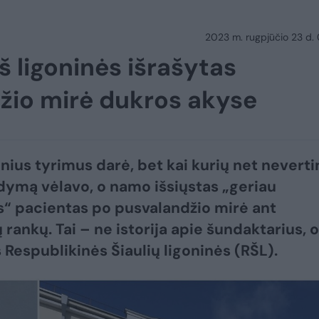
2023 m. rugpjūčio 23 d.
š ligoninės išrašytas
džio mirė dukros akyse
nius tyrimus darė, bet kai kurių net neverti
ydymą vėlavo, o namo išsiųstas „geriau
s“ pacientas po pusvalandžio mirė ant
 rankų. Tai – ne istorija apie šundaktarius, o
š Respublikinės Šiaulių ligoninės (RŠL).