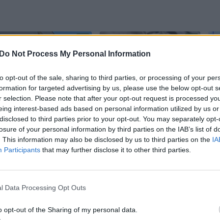
Do Not Process My Personal Information
to opt-out of the sale, sharing to third parties, or processing of your per
formation for targeted advertising by us, please use the below opt-out s
r selection. Please note that after your opt-out request is processed y
Vos pažvelgus į
Mažametį sūnų
eing interest-based ads based on personal information utilized by us or
veidrodį, šiauliečiui
praradusi šeima
disclosed to third parties prior to your opt-out. You may separately opt-
losure of your personal information by third parties on the IAB’s list of
kūnas nuėjo
duoda į teismą
. This information may also be disclosed by us to third parties on the
IA
pagaugais, bet
Santaros klinikas:
k
Participants
that may further disclose it to other third parties.
medikai jį priimti
„Visi sėdi po šluota
atsisakė
pasislėpę, o vaiko
nebėra“
l Data Processing Opt Outs
o opt-out of the Sharing of my personal data.