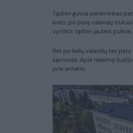
Tądien guvus pensininkas pats
buto, po porą valandų trukusi
vyriškis tądien jautėsi puikiai
Bet po kelių valandų tas pats 
sąmonės. Apie nelaimę liudijo
prie antakio.