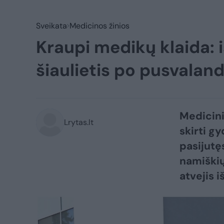
Sveikata
Medicinos žinios
Kraupi medikų klaida: i
šiaulietis po pusvalan
Medicini
Lrytas.lt
skirti g
pasijutę
namiškių
atvejis i