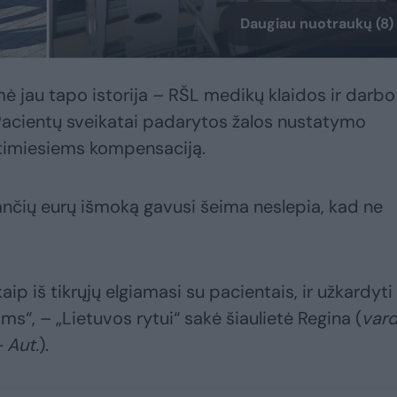
Daugiau nuotraukų (8)
mė jau tapo istorija – RŠL medikų klaidos ir darbo
o Pacientų sveikatai padarytos žalos nustatymo
rtimiesiems kompensaciją.
ančių eurų išmoką gavusi šeima neslepia, kad ne
ip iš tikrųjų elgiamasi su pacientais, ir užkardyti
ms“, – „Lietuvos rytui“ sakė šiaulietė Regina (
var
– Aut.
).