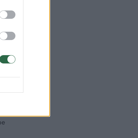
iai
l
į
be