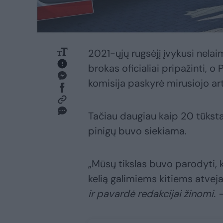
2021-ųjų rugsėjį įvykusi nelai
brokas oficialiai pripažinti, 
komisija paskyrė mirusiojo a
Tačiau daugiau kaip 20 tūkst
pinigų buvo siekiama.
„Mūsų tikslas buvo parodyti, ka
kelią galimiems kitiems atveja
ir pavardė redakcijai žinomi. 