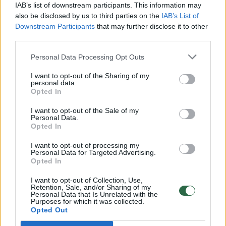
IAB’s list of downstream participants. This information may
also be disclosed by us to third parties on the
IAB’s List of
Downstream Participants
that may further disclose it to other
third parties.
Personal Data Processing Opt Outs
I want to opt-out of the Sharing of my
personal data.
Opted In
I want to opt-out of the Sale of my
Kraujo centrui dar 5 metus
NKC prad
Personal Data.
Opted In
vadovaus Daumantas
kviečia a
Gutauskas
I want to opt-out of processing my
Personal Data for Targeted Advertising.
Opted In
I want to opt-out of Collection, Use,
Retention, Sale, and/or Sharing of my
Personal Data that Is Unrelated with the
Purposes for which it was collected.
NKC primena, kad aukojant kraują, būtina būti
Opted Out
sveiku – kraujo donorais negali būti žmonės,