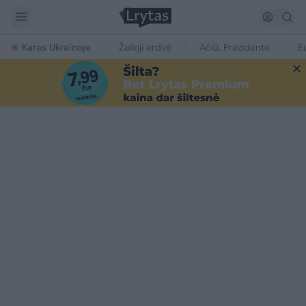
Karas Ukrainoje
Žalioji erdvė
Ačiū, Prezidente
E