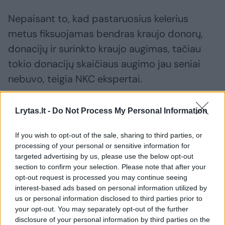
Nepaisant to, kad pastaruosius kelerius
metus fiksuojamas bendras kraujo donorų,
donacijų ir surinkto kraujo augimas, tačiau
tokio donacijų skaičiaus augimo jau seniai
nebuvo, teigia NKC ekspertai.
Pirmąjį pusmetį sulaukta 28,3 tūkst. donorų,
Lrytas.lt -
Do Not Process My Personal Information
2023 m. tuo pačiu laikotarpiu –27,1 tūkst.
If you wish to opt-out of the sale, sharing to third parties, or
donorų, o 2022 m. tuo pačiu metu – 25 tūkst.
processing of your personal or sensitive information for
donorų. Pirmakarčių donorų šiemet per
targeted advertising by us, please use the below opt-out
section to confirm your selection. Please note that after your
pirmąjį pusmetį sulaukta 3,8 tūkst.
opt-out request is processed you may continue seeing
interest-based ads based on personal information utilized by
us or personal information disclosed to third parties prior to
your opt-out. You may separately opt-out of the further
Susiję straipsniai
disclosure of your personal information by third parties on the