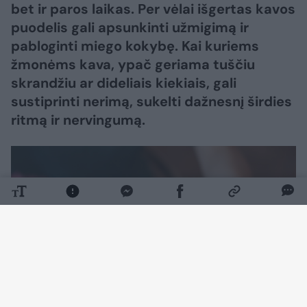
bet ir paros laikas. Per vėlai išgertas kavos
puodelis gali apsunkinti užmigimą ir
pabloginti miego kokybę. Kai kuriems
žmonėms kava, ypač geriama tuščiu
skrandžiu ar dideliais kiekiais, gali
sustiprinti nerimą, sukelti dažnesnį širdies
ritmą ir nervingumą.