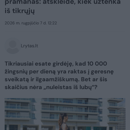
pramanas: atskleidė, kiek užtenka
iš tikrųjų
2026 m. rugpjūčio 7 d. 12:22
Lrytas.lt
Tikriausiai esate girdėję, kad 10 000
žingsnių per dieną yra raktas į geresnę
sveikatą ir ilgaamžiškumą. Bet ar šis
skaičius nėra „nuleistas iš lubų“?