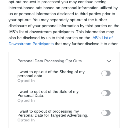
opt-out request is processed you may continue seeing
skaičių Vilniaus rajono sveikatos priežiūros
interest-based ads based on personal information utilized by
us or personal information disclosed to third parties prior to
įstaigose ir gerinti sveikatos sistemos
your opt-out. You may separately opt-out of the further
efektyvumą.
disclosure of your personal information by third parties on the
IAB’s list of downstream participants. This information may
also be disclosed by us to third parties on the
IAB’s List of
Kaip nurodoma savivaldybės pranešime
Downstream Participants
that may further disclose it to other
third parties.
žiniasklaidai, įvardintoms programoms
finansuoti 2025 ̶ 2027 metams iš
Personal Data Processing Opt Outs
savivaldybės biudžeto numatyta skirti 75
I want to opt-out of the Sharing of my
personal data.
tūkst. eurų.
Opted In
I want to opt-out of the Sale of my
Personal Data.
Opted In
Susiję straipsniai
I want to opt-out of processing my
Personal Data for Targeted Advertising.
Opted In