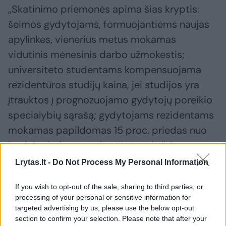
„Skatinimo priemonės apima šias kryptis:
šeimos gydytojams, formuojantiems naujas
apylinkes, vienerius metus mokamas
vidutinis mėnesinis darbo užmokestis;
universiteto studentams kompensuojama
rezidentūros studijų kaina, jei studijos yra
įtrauktos į prognozuojamo gydytojų poreikio
specialybių sąrašą; gydytojams rezidentams
mokamas papildomas 15 proc. priedas nuo
bazinio darbo užmokesčio“, – skelbiama
savivaldybės išplatintame pranešime
Lrytas.lt -
Do Not Process My Personal Information
žiniasklaidai.
If you wish to opt-out of the sale, sharing to third parties, or
processing of your personal or sensitive information for
Teigiama, kad šiomis priemonėmis siekiama
targeted advertising by us, please use the below opt-out
section to confirm your selection. Please note that after your
užtikrinti pakankamą medicinos specialistų