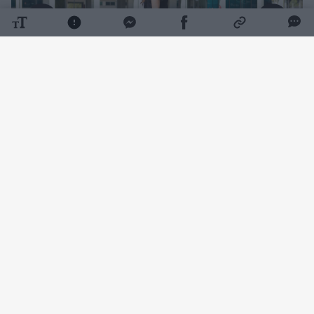
Daugiau nuotraukų (1)
10 000 žingsnių taisyklė neturi nieko bendro
su mokslu. Įdomi istorija: 1964 m. iškart po
Tokijo olimpinių žaidynių Japonijoje pradėtas
pardavinėti žingsnių matuoklis. Jo
pasirodymą lydėjusi reklaminė kampanija ir
išpopuliarino 10 000 žingsnių idėją.
Skaičius buvo pasirinktas daugiausia dėl to,