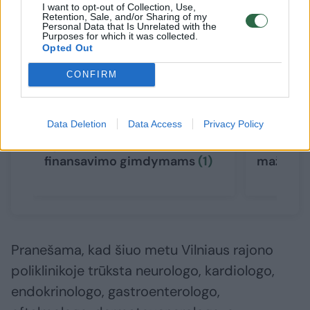
I want to opt-out of Collection, Use,
Retention, Sale, and/or Sharing of my
Personal Data that Is Unrelated with the
Purposes for which it was collected.
Opted Out
CONFIRM
Žemaitijoje – „kūdikių
SAM ir p
Data Deletion
Data Access
Privacy Policy
lenktynės“: pralaimėjusi
kolektyv
ligoninė neteks valstybės
atlygini
finansavimo gimdymams
(1)
maždaug
Pranešama, kad šiuo metu Vilniaus rajono
poliklinikoje trūksta neurologo, kardiologo,
endokrinologo, gastroenterologo,