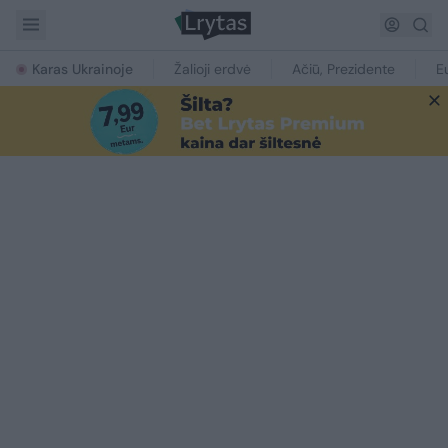
Karas Ukrainoje
Žalioji erdvė
Ačiū, Prezidente
E