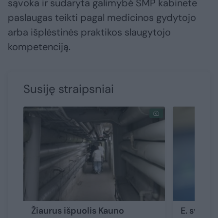
sąvoka ir sudaryta galimybė SMP kabinete
paslaugas teikti pagal medicinos gydytojo
arba išplėstinės praktikos slaugytojo
kompetenciją.
Susiję straipsniai
Žiaurus išpuolis Kauno
E. sveika