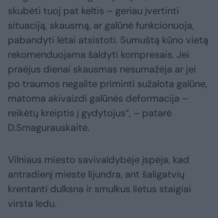
skubėti tuoj pat keltis – geriau įvertinti
situaciją, skausmą, ar galūnė funkcionuoja,
pabandyti lėtai atsistoti. Sumuštą kūno vietą
rekomenduojama šaldyti kompresais. Jei
praėjus dienai skausmas nesumažėja ar jei
po traumos negalite priminti sužalota galūne,
matoma akivaizdi galūnės deformacija –
reikėtų kreiptis į gydytojus“, – patarė
D.Smagurauskaitė.
Vilniaus miesto savivaldybėje įspėja, kad
antradienį mieste lijundra, ant šaligatvių
krentanti dulksna ir smulkus lietus staigiai
virsta ledu.