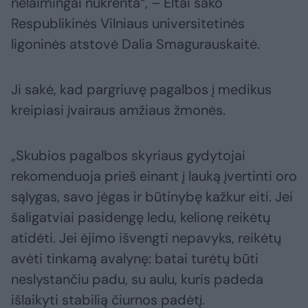
nelaimingai nukrenta“, – Eltai sako
Respublikinės Vilniaus universitetinės
ligoninės atstovė Dalia Smagurauskaitė.
Ji sakė, kad pargriuvę pagalbos į medikus
kreipiasi įvairaus amžiaus žmonės.
„Skubios pagalbos skyriaus gydytojai
rekomenduoja prieš einant į lauką įvertinti oro
sąlygas, savo jėgas ir būtinybę kažkur eiti. Jei
šaligatviai pasidengę ledu, kelionę reikėtų
atidėti. Jei ėjimo išvengti nepavyks, reikėtų
avėti tinkamą avalynę: batai turėtų būti
neslystančiu padu, su aulu, kuris padeda
išlaikyti stabilią čiurnos padėtį.