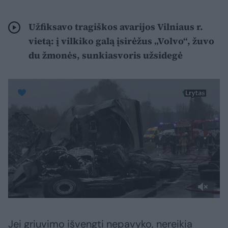
Užfiksavo tragiškos avarijos Vilniaus r.
vietą: į vilkiko galą įsirėžus „Volvo“, žuvo
du žmonės, sunkiasvoris užsidegė
Jei griuvimo išvengti nepavyko, nereikia