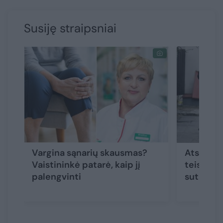
Susiję straipsniai
Vargina sąnarių skausmas?
Atsargiai
Vaistininkė patarė, kaip jį
teisingai 
palengvinti
sutrenkt