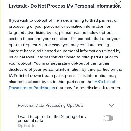
Lrytas.lt -
Do Not Process My Personal Information
krituliai, vyraus nedideli. Daug kur lijundra,
plikledis. Vėjas pietvakarių, vakarų, 9–14 m/s,
If you wish to opt-out of the sale, sharing to third parties, or
kai kur gūsiai 15–20 m/s.
processing of your personal or sensitive information for
targeted advertising by us, please use the below opt-out
section to confirm your selection. Please note that after your
Aukščiausia temperatūra nuo 0 iki 5 laipsnių
opt-out request is processed you may continue seeing
interest-based ads based on personal information utilized by
šilumos.
us or personal information disclosed to third parties prior to
your opt-out. You may separately opt-out of the further
disclosure of your personal information by third parties on the
Plikledis
Vilnius
slidu
Rodyti daugiau žymių
IAB’s list of downstream participants. This information may
also be disclosed by us to third parties on the
IAB’s List of
Downstream Participants
that may further disclose it to other
third parties.
Komentuoti po šiuo straipsniu
Personal Data Processing Opt Outs
I want to opt-out of the Sharing of my
Komentuoti gali tik Lrytas registruoti vartotojai.
personal data.
Prisijunkite prie registruotų vartotojų
Opted In