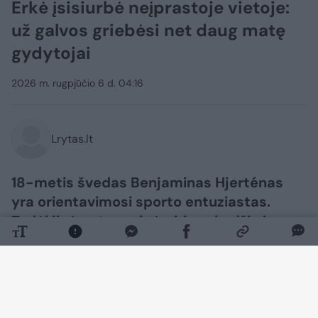
Erkė įsisiurbė neįprastoje vietoje:
už galvos griebėsi net daug matę
gydytojai
2026 m. rugpjūčio 6 d. 04:16
Lrytas.lt
18-metis švedas Benjaminas Hjerténas
yra orientavimosi sporto entuziastas.
Todėl jis įpratęs prie įvairių vabzdžių ir
parazitų. Tačiau vaikinui erkė įsisiurbė
labai neįprastoje vietoje. „Google“ rašo,
kad tai neįmanoma“, – patirtimi dalijosi
jis.