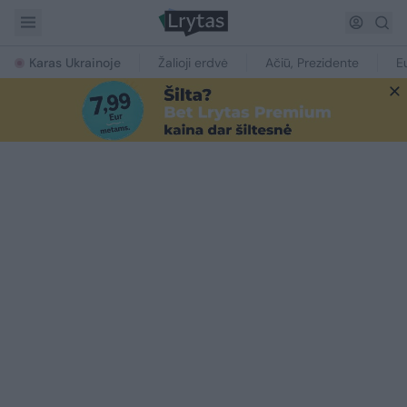
Karas Ukrainoje
Žalioji erdvė
Ačiū, Prezidente
E