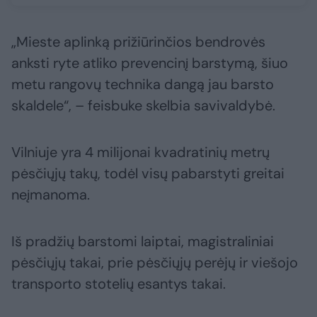
„Mieste aplinką prižiūrinčios bendrovės
anksti ryte atliko prevencinį barstymą, šiuo
metu rangovų technika dangą jau barsto
skaldele“, – feisbuke skelbia savivaldybė.
Vilniuje yra 4 milijonai kvadratinių metrų
pėsčiųjų takų, todėl visų pabarstyti greitai
neįmanoma.
Iš pradžių barstomi laiptai, magistraliniai
pėsčiųjų takai, prie pėsčiųjų perėjų ir viešojo
transporto stotelių esantys takai.