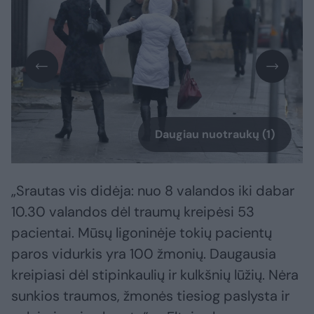
Daugiau nuotraukų (1)
„Srautas vis didėja: nuo 8 valandos iki dabar
10.30 valandos dėl traumų kreipėsi 53
pacientai. Mūsų ligoninėje tokių pacientų
paros vidurkis yra 100 žmonių. Daugausia
kreipiasi dėl stipinkaulių ir kulkšnių lūžių. Nėra
sunkios traumos, žmonės tiesiog paslysta ir