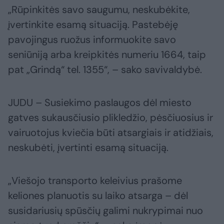
„Rūpinkitės savo saugumu, neskubėkite,
įvertinkite esamą situaciją. Pastebėję
pavojingus ruožus informuokite savo
seniūniją arba kreipkitės numeriu 1664, taip
pat „Grindą“ tel. 1355“, – sako savivaldybė.
JUDU – Susiekimo paslaugos dėl miesto
gatves sukausčiusio plikledžio, pėsčiuosius ir
vairuotojus kviečia būti atsargiais ir atidžiais,
neskubėti, įvertinti esamą situaciją.
„Viešojo transporto keleivius prašome
keliones planuotis su laiko atsarga – dėl
susidariusių spūsčių galimi nukrypimai nuo