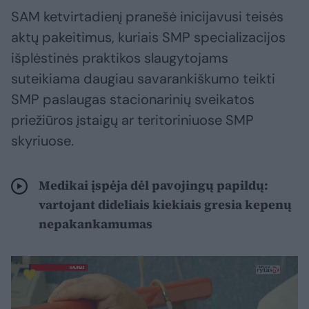
SAM ketvirtadienį pranešė inicijavusi teisės
aktų pakeitimus, kuriais SMP specializacijos
išplėstinės praktikos slaugytojams
suteikiama daugiau savarankiškumo teikti
SMP paslaugas stacionarinių sveikatos
priežiūros įstaigų ar teritoriniuose SMP
skyriuose.
Medikai įspėja dėl pavojingų papildų:
vartojant dideliais kiekiais gresia kepenų
nepakankamumas