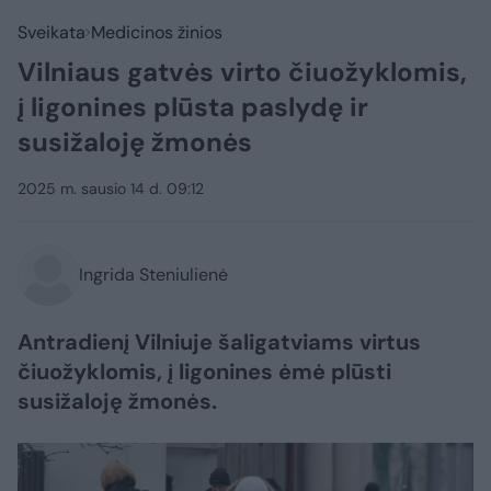
Sveikata
Medicinos žinios
Vilniaus gatvės virto čiuožyklomis,
į ligonines plūsta paslydę ir
susižaloję žmonės
2025 m. sausio 14 d. 09:12
Ingrida Steniulienė
Antradienį Vilniuje šaligatviams virtus
čiuožyklomis, į ligonines ėmė plūsti
susižaloję žmonės.