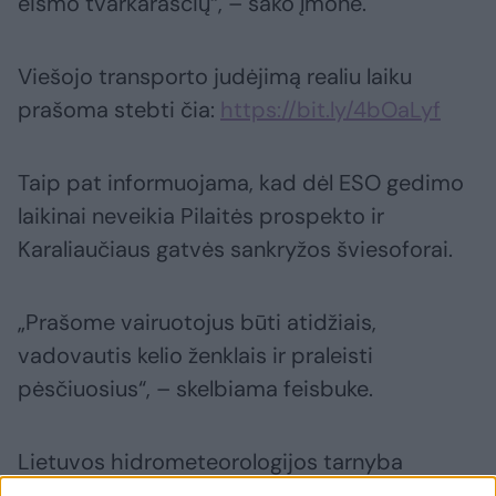
eismo tvarkaraščių“, – sako įmonė.
Viešojo transporto judėjimą realiu laiku
prašoma stebti čia:
https://bit.ly/4bOaLyf
Taip pat informuojama, kad dėl ESO gedimo
laikinai neveikia Pilaitės prospekto ir
Karaliaučiaus gatvės sankryžos šviesoforai.
„Prašome vairuotojus būti atidžiais,
vadovautis kelio ženklais ir praleisti
pėsčiuosius“, – skelbiama feisbuke.
Lietuvos hidrometeorologijos tarnyba
skelbia, kad antradienį daugelyje rajonų