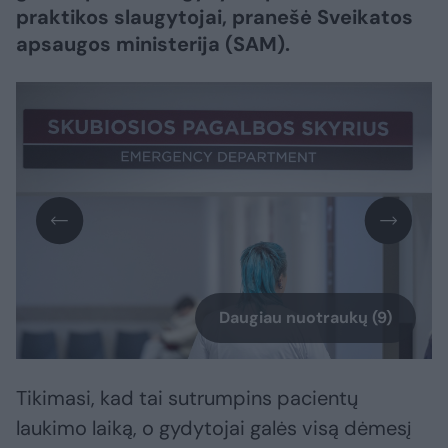
praktikos slaugytojai, pranešė Sveikatos
apsaugos ministerija (SAM).
Daugiau nuotraukų (9)
Tikimasi, kad tai sutrumpins pacientų
laukimo laiką, o gydytojai galės visą dėmesį