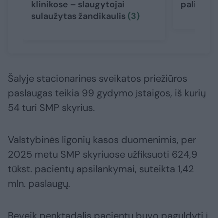
klinikose – slaugytojai
palies t
sulaužytas žandikaulis
(3)
Šalyje stacionarines sveikatos priežiūros
paslaugas teikia 99 gydymo įstaigos, iš kurių
54 turi SMP skyrius.
Valstybinės ligonių kasos duomenimis, per
2025 metu SMP skyriuose užfiksuoti 624,9
tūkst. pacientų apsilankymai, suteikta 1,42
mln. paslaugų.
Beveik penktadalis pacientų buvo paguldyti į