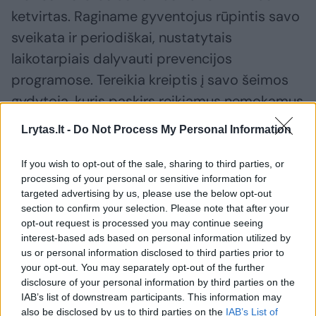
ketvirtas. Raginame gyventojus rūpintis savo
sveikata ir periodiškai, nustatytais
laikotarpiais dalyvauti prevencijos
programose. Tereikia kreiptis į savo šeimos
gydytoją, kuris paskirs reikiamus nemokamus
tyrimus“, – kviečia Šiaulių teritorinės ligonių
Lrytas.lt -
Do Not Process My Personal Information
kasos vadovė Dalia Miniauskienė.
If you wish to opt-out of the sale, sharing to third parties, or
processing of your personal or sensitive information for
targeted advertising by us, please use the below opt-out
Susiję straipsniai
section to confirm your selection. Please note that after your
opt-out request is processed you may continue seeing
interest-based ads based on personal information utilized by
us or personal information disclosed to third parties prior to
your opt-out. You may separately opt-out of the further
disclosure of your personal information by third parties on the
IAB’s list of downstream participants. This information may
also be disclosed by us to third parties on the
IAB’s List of