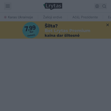
Karas Ukrainoje
Žalioji erdvė
Ačiū, Prezidente
E