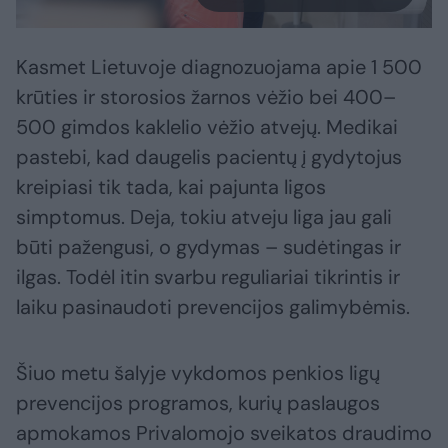
Kasmet Lietuvoje diagnozuojama apie 1 500
krūties ir storosios žarnos vėžio bei 400–
500 gimdos kaklelio vėžio atvejų. Medikai
pastebi, kad daugelis pacientų į gydytojus
kreipiasi tik tada, kai pajunta ligos
simptomus. Deja, tokiu atveju liga jau gali
būti pažengusi, o gydymas – sudėtingas ir
ilgas. Todėl itin svarbu reguliariai tikrintis ir
laiku pasinaudoti prevencijos galimybėmis.
Šiuo metu šalyje vykdomos penkios ligų
prevencijos programos, kurių paslaugos
apmokamos Privalomojo sveikatos draudimo