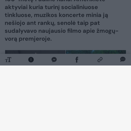
aktyviai kuria turinį socialiniuose
tinkluose, muzikos koncerte minia ją
nešiojo ant rankų, senolė taip pat
sudalyvavo naujausio filmo apie žmogų-
vorą premjeroje.
Daugiau nuotraukų (1)