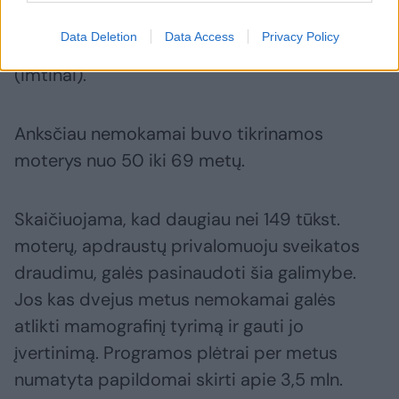
dabar dėl šios ligos profilaktiškai tikrintis
Data Deletion
Data Access
Privacy Policy
kviečiamos moterys nuo 45 iki 74 metų
(imtinai).
Anksčiau nemokamai buvo tikrinamos
moterys nuo 50 iki 69 metų.
Skaičiuojama, kad daugiau nei 149 tūkst.
moterų, apdraustų privalomuoju sveikatos
draudimu, galės pasinaudoti šia galimybe.
Jos kas dvejus metus nemokamai galės
atlikti mamografinį tyrimą ir gauti jo
įvertinimą. Programos plėtrai per metus
numatyta papildomai skirti apie 3,5 mln.