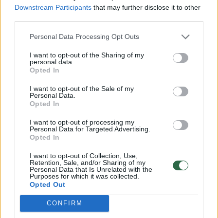
Downstream Participants
that may further disclose it to other
third parties.
Personal Data Processing Opt Outs
Knyga „Daktare, galiu užeiti?“
Ilonos li
– juokingos ir įkvepiančios
medikus:
I want to opt-out of the Sharing of my
personal data.
istorijos iš gydytojos
simptoma
Opted In
kabineto
prajuoki
I want to opt-out of the Sale of my
Personal Data.
Opted In
I want to opt-out of processing my
Personal Data for Targeted Advertising.
Opted In
Šiais metais įsigaliojo svarbi naujovė, kuri leis
dar daugiau moterų profilaktiškai pasitikrinti
I want to opt-out of Collection, Use,
Retention, Sale, and/or Sharing of my
dėl krūties vėžio. Nuo šių metų, įgyvendinant
Personal Data that Is Unrelated with the
Purposes for which it was collected.
Europos Komisijos rekomendaciją, buvo
Opted Out
išplėstos krūties vėžio ankstyvosios
CONFIRM
diagnostikos programos amžiaus ribos –