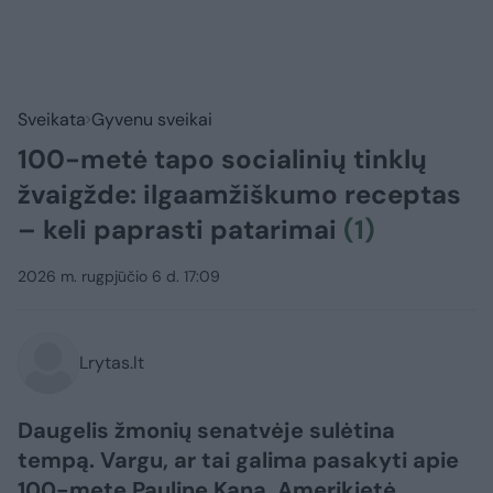
Sveikata
Gyvenu sveikai
100-metė tapo socialinių tinklų
žvaigžde: ilgaamžiškumo receptas
– keli paprasti patarimai
(1)
2026 m. rugpjūčio 6 d. 17:09
Lrytas.lt
Daugelis žmonių senatvėje sulėtina
tempą. Vargu, ar tai galima pasakyti apie
100-metę Pauline Kana. Amerikietė