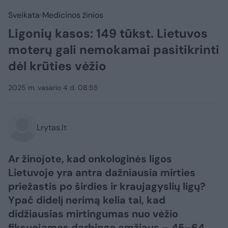
Sveikata
Medicinos žinios
Ligonių kasos: 149 tūkst. Lietuvos
moterų gali nemokamai pasitikrinti
dėl krūties vėžio
2025 m. vasario 4 d. 08:55
Lrytas.lt
Ar žinojote, kad onkologinės ligos
Lietuvoje yra antra dažniausia mirties
priežastis po širdies ir kraujagyslių ligų?
Ypač didelį nerimą kelia tai, kad
didžiausias mirtingumas nuo vėžio
fiksuojamas darbingo amžiaus – 45–64