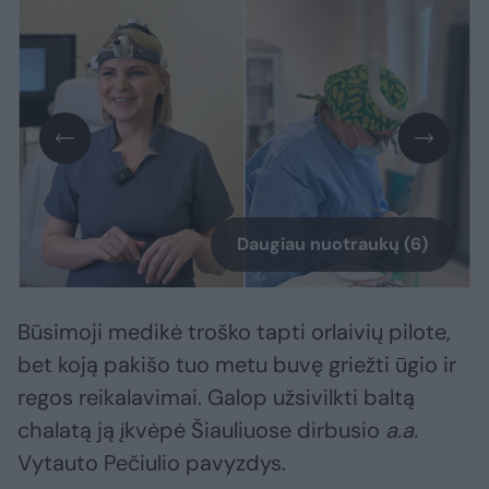
Daugiau nuotraukų (6)
Būsimoji medikė troško tapti orlaivių pilote,
bet koją pakišo tuo metu buvę griežti ūgio ir
regos reikalavimai. Galop užsivilkti baltą
chalatą ją įkvėpė Šiauliuose dirbusio
a.a.
Vytauto Pečiulio pavyzdys.