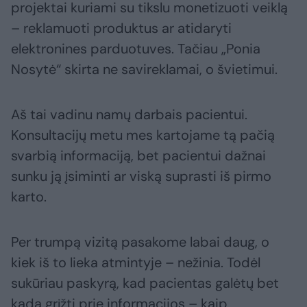
projektai kuriami su tikslu monetizuoti veiklą
– reklamuoti produktus ar atidaryti
elektronines parduotuves. Tačiau „Ponia
Nosytė“ skirta ne savireklamai, o švietimui.
Aš tai vadinu namų darbais pacientui.
Konsultacijų metu mes kartojame tą pačią
svarbią informaciją, bet pacientui dažnai
sunku ją įsiminti ar viską suprasti iš pirmo
karto.
Per trumpą vizitą pasakome labai daug, o
kiek iš to lieka atmintyje – nežinia. Todėl
sukūriau paskyrą, kad pacientas galėtų bet
kada grįžti prie informacijos – kaip