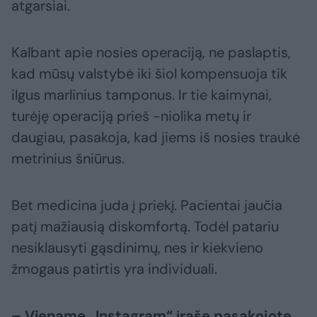
atgarsiai.
Kalbant apie nosies operaciją, ne paslaptis,
kad mūsų valstybė iki šiol kompensuoja tik
ilgus marlinius tamponus. Ir tie kaimynai,
turėję operaciją prieš -niolika metų ir
daugiau, pasakoja, kad jiems iš nosies traukė
metrinius šniūrus.
Bet medicina juda į priekį. Pacientai jaučia
patį mažiausią diskomfortą. Todėl patariu
nesiklausyti gąsdinimų, nes ir kiekvieno
žmogaus patirtis yra individuali.
– Viename „Instagram“ įraše pasakojote,