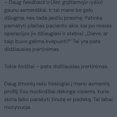
– Daug
feedback‘o
(
liet. grįžtamojo ryšio
)
gaunu asmeniškai. Ir tai mane be galo
džiugina, nes tada jaučiu prasmę. Patinka
pamatyti plačias paciento akis, kai po nosies
operacijos jis džiaugiasi ir stebisi: „Dieve, ar
taip buvo galima kvėpuoti?“ Tai yra pats
didžiausias įvertinimas.
Tokie žodžiai – pats didžiausias įvertinimas.
Daug žmonių rašo tiesiogiai į mano asmeninį
profilį. Esu nuoširdžiai dėkinga visiems, kurie
skiria laiko parašyti žinutę ar padėką. Tai labai
motyvuoja.