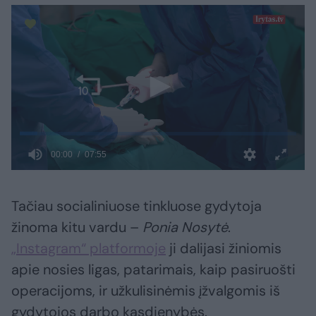
Tačiau socialiniuose tinkluose gydytoja
žinoma kitu vardu –
Ponia Nosytė
.
„Instagram“ platformoje
ji dalijasi žiniomis
apie nosies ligas, patarimais, kaip pasiruošti
operacijoms, ir užkulisinėmis įžvalgomis iš
gydytojos darbo kasdienybės.