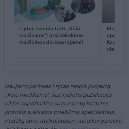
Lrytas kviečia tarti „Ačiū
Medikė i
medikams“: atsidėkokime
apdovano
medicinos darbuotojams!
Kauno sl
vietos n
Naujienų portalas Lrytas rengia projektą
„Ačiū medikams“, kurį lydintis publikacijų
ciklas supažindina su pacientų bėdoms
jautriais sveikatos priežiūros specialistais.
Padėką savo mylimiausiam medikui parašyti