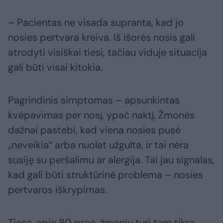
– Pacientas ne visada supranta, kad jo
nosies pertvara kreiva. Iš išorės nosis gali
atrodyti visiškai tiesi, tačiau viduje situacija
gali būti visai kitokia.
Pagrindinis simptomas – apsunkintas
kvėpavimas per nosį, ypač naktį. Žmonės
dažnai pastebi, kad viena nosies pusė
„neveikia“ arba nuolat užgulta, ir tai nėra
susiję su peršalimu ar alergija. Tai jau signalas,
kad gali būti struktūrinė problema – nosies
pertvaros iškrypimas.
Tiesa, apie 80 proc. žmonių turi tam tikrą