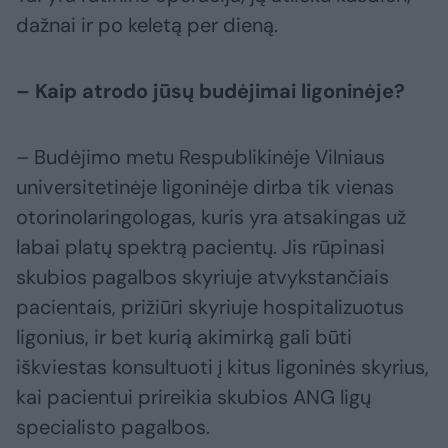
dažnai ir po keletą per dieną.
– Kaip atrodo jūsų budėjimai ligoninėje?
– Budėjimo metu Respublikinėje Vilniaus
universitetinėje ligoninėje dirba tik vienas
otorinolaringologas, kuris yra atsakingas už
labai platų spektrą pacientų. Jis rūpinasi
skubios pagalbos skyriuje atvykstančiais
pacientais, prižiūri skyriuje hospitalizuotus
ligonius, ir bet kurią akimirką gali būti
iškviestas konsultuoti į kitus ligoninės skyrius,
kai pacientui prireikia skubios ANG ligų
specialisto pagalbos.