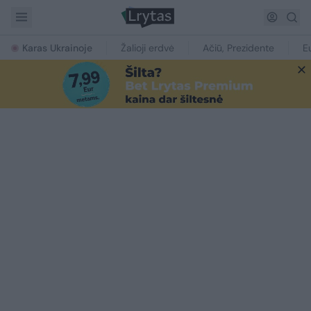
Karas Ukrainoje
Žalioji erdvė
Ačiū, Prezidente
E