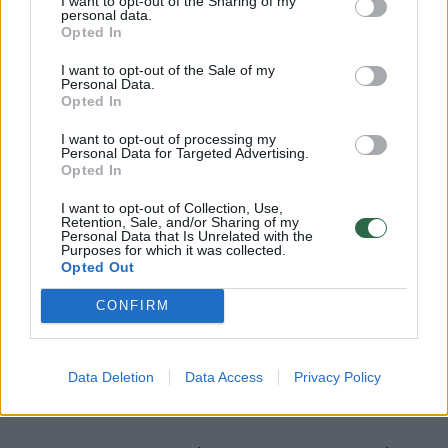
I want to opt-out of the Sharing of my
pavyzdys (
juokiasi
).
personal data.
Opted In
I want to opt-out of the Sale of my
Kasdienybėje būna daug streso, didelė
Personal Data.
Opted In
atsakomybė, o laiko net pavalgyti kartais
pritrūksta. Yra dienų, kai nuo ryto iki vakaro
I want to opt-out of processing my
Personal Data for Targeted Advertising.
operuoji, konsultuoji ir tik devintą vakare
Opted In
supranti, kad dar nė karto nevalgei.
I want to opt-out of Collection, Use,
Retention, Sale, and/or Sharing of my
Personal Data that Is Unrelated with the
Purposes for which it was collected.
Pacientas visada yra pirmoje vietoje, tad
Opted Out
medikų poreikiai dažnai lieka nustumti į šalį.
CONFIRM
– Internete gausu pozityvių pacientų
Data Deletion
Data Access
Privacy Policy
atsiliepimų. Pati juos paskaitote?