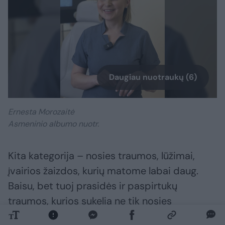
Daugiau nuotraukų (6)
Ernesta Morozaitė
Asmeninio albumo nuotr.
Kita kategorija – nosies traumos, lūžimai,
įvairios žaizdos, kurių matome labai daug.
Baisu, bet tuoj prasidės ir paspirtukų
traumos, kurios sukelia ne tik nosies
sužeidimus, bet ir daugybinius veido kaulų