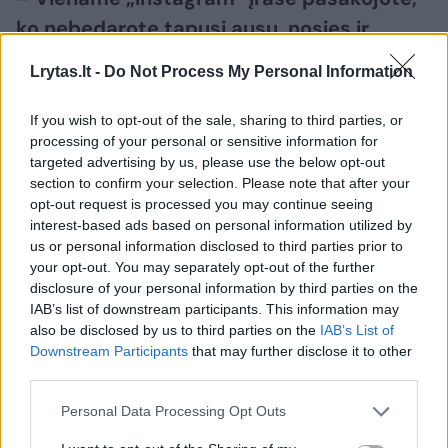
ko nebedarote tapusi ausų, nosies ir
gerklės (ANG) gydytoja. O kaip jums
Lrytas.lt -
Do Not Process My Personal Information
sekasi kasdienybėje laikytis bendrų
sveiko gyvenimo principų?
If you wish to opt-out of the sale, sharing to third parties, or
processing of your personal or sensitive information for
targeted advertising by us, please use the below opt-out
– Savo srityje, kalbant apie nosies, ausų ir
section to confirm your selection. Please note that after your
opt-out request is processed you may continue seeing
gerklės priežiūrą, stengiuosi būti geru
interest-based ads based on personal information utilized by
pavyzdžiu pacientams. Tačiau jei kalbėsime
us or personal information disclosed to third parties prior to
your opt-out. You may separately opt-out of the further
plačiau – esu kaip tas batsiuvys be batų.
disclosure of your personal information by third parties on the
IAB’s list of downstream participants. This information may
also be disclosed by us to third parties on the
IAB’s List of
Darbo labai daug, dažni naktiniai budėjimai, o
Downstream Participants
that may further disclose it to other
tai stipriai išbalansuoja miego ritmą ir
third parties.
hormonų veiklą. Atvirai pasakius, gydytojai
Personal Data Processing Opt Outs
dažnai nėra geriausias sveikos gyvensenos