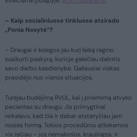
kviečiame polapyje:
Ačiū medikams.
– Kaip socialiniuose tinkluose atsirado
„Ponia Nosytė“?
– Draugai ir kolegos jau kurį laiką ragino
susikurti paskyrą, kurioje galėčiau dalintis
savo darbo kasdienybe. Galiausiai viskas
prasidėjo nuo vienos situacijos.
Turėjau budėjimą RVUL, kai į priėmimą atvyko
pacientas su draugu. Jis primygtinai
reikalavo, kad čia ir dabar atstatyčiau jam
nosies formą. Tokios procedūros atliekamos
vis rečiau – jos nemalonios, kraujingos, ir