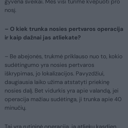
gyvena sveikai. Mes visi turime kvėpuoti pro
nosį.
– O kiek trunka nosies pertvaros operacija
ir kaip dažnai jas atliekate?
– Be abejonės, trukmė priklauso nuo to, kokio
sudėtingumo yra nosies pertvaros
iškrypimas, jo lokalizacijos. Pavyzdžiui,
daugiausia laiko užima atstatyti priekinę
nosies dalį. Bet vidurkis yra apie valandą, jei
operacija mažiau sudėtinga, ji trunka apie 40
minučių.
Tai yra rutininė operacija, ją atlieku kasdien,