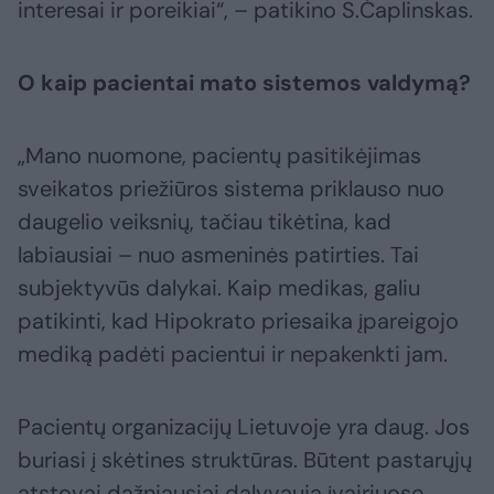
interesai ir poreikiai“, – patikino S.Čaplinskas.
O kaip pacientai mato sistemos valdymą?
„Mano nuomone, pacientų pasitikėjimas
sveikatos priežiūros sistema priklauso nuo
daugelio veiksnių, tačiau tikėtina, kad
labiausiai – nuo asmeninės patirties. Tai
subjektyvūs dalykai. Kaip medikas, galiu
patikinti, kad Hipokrato priesaika įpareigojo
mediką padėti pacientui ir nepakenkti jam.
Pacientų organizacijų Lietuvoje yra daug. Jos
buriasi į skėtines struktūras. Būtent pastarųjų
atstovai dažniausiai dalyvauja įvairiuose