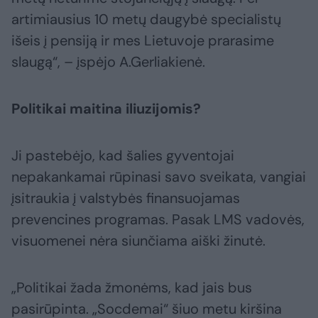
artimiausius 10 metų daugybė specialistų
išeis į pensiją ir mes Lietuvoje prarasime
slaugą“, – įspėjo A.Gerliakienė.
Politikai maitina iliuzijomis?
Ji pastebėjo, kad šalies gyventojai
nepakankamai rūpinasi savo sveikata, vangiai
įsitraukia į valstybės finansuojamas
prevencines programas. Pasak LMS vadovės,
visuomenei nėra siunčiama aiški žinutė.
„Politikai žada žmonėms, kad jais bus
pasirūpinta. „Socdemai“ šiuo metu kiršina