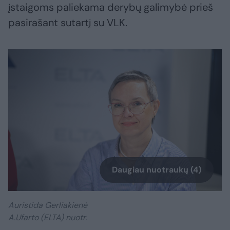
įstaigoms paliekama derybų galimybė prieš
pasirašant sutartį su VLK.
Daugiau nuotraukų (4)
Auristida Gerliakienė
A.Ufarto (ELTA) nuotr.