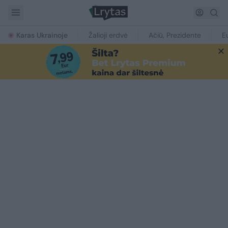
Karas Ukrainoje
Žalioji erdvė
Ačiū, Prezidente
E