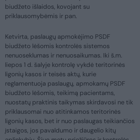
biudžeto išlaidos, kovojant su
priklausomybėmis ir pan.
Ketvirta, paslaugų apmokėjimo PSDF
biudžeto lėšomis kontrolės sistemos
nenuoseklumas ir nenuosaikumas. Iki š.m.
liepos 1 d. šalyje kontrolę vykdė teritorinės
ligonių kasos ir teisės aktų, kurie
reglamentuoja paslaugų, apmokamų PSDF
biudžeto lėšomis, teikimą pacientams,
nuostatų praktinis taikymas skirdavosi ne tik
priklausomai nuo atitinkamos teritorinės
ligonių kasos, bet ir nuo paslaugas teikiančios
įstaigos, jos pavaldumo ir daugelio kitų
aplinkybių. Šiuo metu priežiūros ir kontrolės