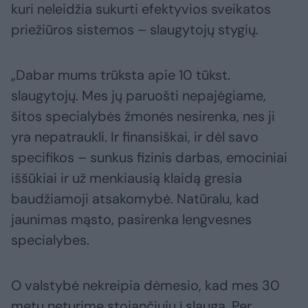
kuri neleidžia sukurti efektyvios sveikatos
priežiūros sistemos – slaugytojų stygių.
„Dabar mums trūksta apie 10 tūkst.
slaugytojų. Mes jų paruošti nepajėgiame,
šitos specialybės žmonės nesirenka, nes ji
yra nepatraukli. Ir finansiškai, ir dėl savo
specifikos – sunkus fizinis darbas, emociniai
iššūkiai ir už menkiausią klaidą gresia
baudžiamoji atsakomybė. Natūralu, kad
jaunimas mąsto, pasirenka lengvesnes
specialybes.
O valstybė nekreipia dėmesio, kad mes 30
metų neturime stojančiųjų į slaugą. Per