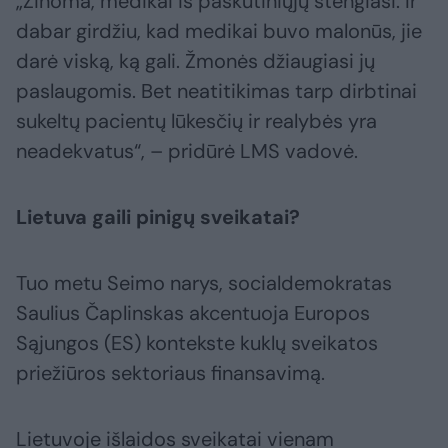
„Žinoma, medikai iš paskutiniųjų stengiasi. Ir
dabar girdžiu, kad medikai buvo malonūs, jie
darė viską, ką gali. Žmonės džiaugiasi jų
paslaugomis. Bet neatitikimas tarp dirbtinai
sukeltų pacientų lūkesčių ir realybės yra
neadekvatus“, – pridūrė LMS vadovė.
Lietuva gaili pinigų sveikatai?
Tuo metu Seimo narys, socialdemokratas
Saulius Čaplinskas akcentuoja Europos
Sąjungos (ES) kontekste kuklų sveikatos
priežiūros sektoriaus finansavimą.
Lietuvoje išlaidos sveikatai vienam