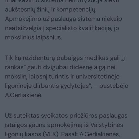
finansavimo sistema nemotyvuoja siekti
aukštesnių žinių ir kompetencijų.
Apmokėjimo už paslauga sistema niekaip
neatsižvelgia į specialisto kvalifikaciją, jo
mokslinius laipsnius.
Tik ką rezidentūrą pabaigęs medikas gali „į
rankas“ gauti dvigubai didesnę algą nei
mokslinį laipsnį turintis ir universitetinėje
ligoninėje dirbantis gydytojas“, – pastebėjo
A.Gerliakienė.
Už suteiktas sveikatos priežiūros paslaugas
įstaigos gauna apmokėjimą iš Valstybinės
ligonių kasos (VLK). Pasak A.Gerliakienės,