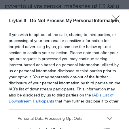
gyventojui yra gerokai mažesnės už ES šalių
vidurkį. Be to, susiduriame su medikų
Lrytas.lt -
Do Not Process My Personal Information
trūkumu, ypač regionuose. Vadinasi, tie
sveikatos sistemos resursai – tiek finansiniai,
If you wish to opt-out of the sale, sharing to third parties, or
tiek žmogiškieji yra riboti, todėl labai svarbu
processing of your personal or sensitive information for
targeted advertising by us, please use the below opt-out
juos racionaliai ir efektyviai naudoti.
section to confirm your selection. Please note that after your
opt-out request is processed you may continue seeing
interest-based ads based on personal information utilized by
us or personal information disclosed to third parties prior to
your opt-out. You may separately opt-out of the further
disclosure of your personal information by third parties on the
IAB’s list of downstream participants. This information may
also be disclosed by us to third parties on the
IAB’s List of
Downstream Participants
that may further disclose it to other
third parties.
Personal Data Processing Opt Outs