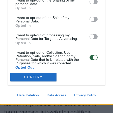
I want to opt-out of the Sharing of my
Daugiau nuotraukų (4)
personal data.
Opted In
I want to opt-out of the Sale of my
Saulius Čaplinskas
Personal Data.
Opted In
T.Bauro nuotr.
I want to opt-out of processing my
Personal Data for Targeted Advertising.
Bendrai žiūrint, sveikatos priežiūros
Opted In
sistemoje vyksta daug pažangių procesų,
I want to opt-out of Collection, Use,
Retention, Sale, and/or Sharing of my
niekas nestovi vietoje. Dedamos nuolatinės
Personal Data that Is Unrelated with the
Purposes for which it was collected.
pastangos planuojant resursus, vis daugiau
Opted Out
sveikatos priežiūros įstaigų taiko modernius
CONFIRM
procesų valdymo įrankius.
Data Deletion
Data Access
Privacy Policy
Visa tai leidžia optimizuoti resursus,
efektyvinti procesus. Sveikatos sistema
taptų tvaresnė, jei sveikatos politikoje