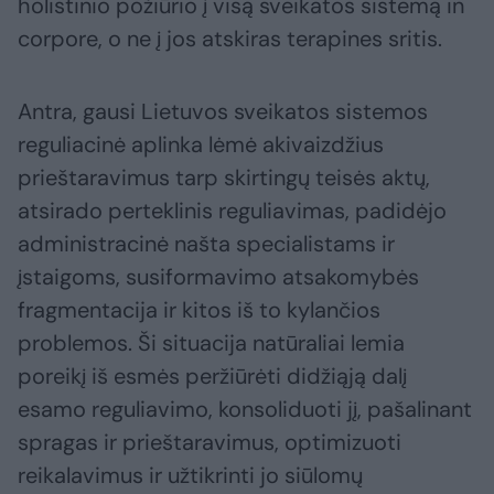
holistinio požiūrio į visą sveikatos sistemą in
corpore, o ne į jos atskiras terapines sritis.
Antra, gausi Lietuvos sveikatos sistemos
reguliacinė aplinka lėmė akivaizdžius
prieštaravimus tarp skirtingų teisės aktų,
atsirado perteklinis reguliavimas, padidėjo
administracinė našta specialistams ir
įstaigoms, susiformavimo atsakomybės
fragmentacija ir kitos iš to kylančios
problemos. Ši situacija natūraliai lemia
poreikį iš esmės peržiūrėti didžiąją dalį
esamo reguliavimo, konsoliduoti jį, pašalinant
spragas ir prieštaravimus, optimizuoti
reikalavimus ir užtikrinti jo siūlomų