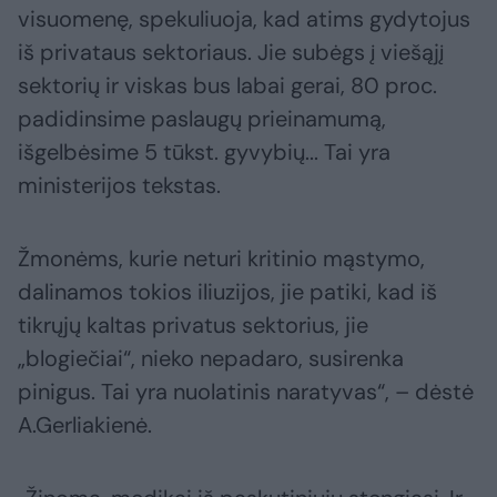
visuomenę, spekuliuoja, kad atims gydytojus
iš privataus sektoriaus. Jie subėgs į viešąjį
sektorių ir viskas bus labai gerai, 80 proc.
padidinsime paslaugų prieinamumą,
išgelbėsime 5 tūkst. gyvybių... Tai yra
ministerijos tekstas.
Žmonėms, kurie neturi kritinio mąstymo,
dalinamos tokios iliuzijos, jie patiki, kad iš
tikrųjų kaltas privatus sektorius, jie
„blogiečiai“, nieko nepadaro, susirenka
pinigus. Tai yra nuolatinis naratyvas“, – dėstė
A.Gerliakienė.