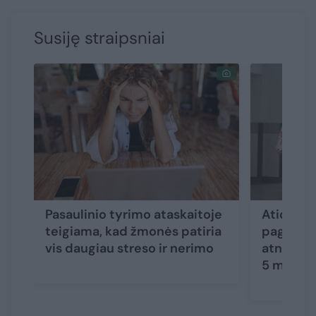
Susiję straipsniai
Pasaulinio tyrimo ataskaitoje
Atidaryt
teigiama, kad žmonės patiria
pagalbos
vis daugiau streso ir nerimo
atnaujin
5 mln. e