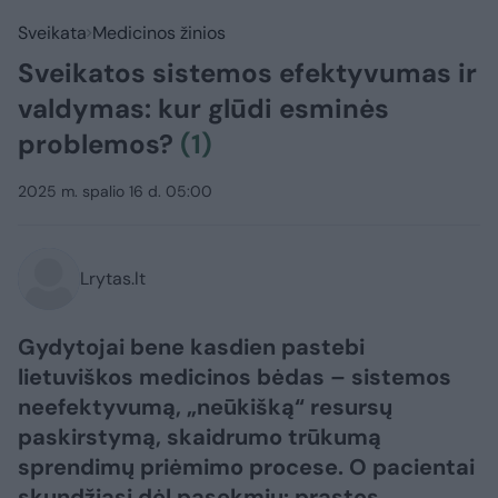
Sveikata
Medicinos žinios
Sveikatos sistemos efektyvumas ir
valdymas: kur glūdi esminės
problemos?
(1)
2025 m. spalio 16 d. 05:00
Lrytas.lt
Gydytojai bene kasdien pastebi
lietuviškos medicinos bėdas – sistemos
neefektyvumą, „neūkišką“ resursų
paskirstymą, skaidrumo trūkumą
sprendimų priėmimo procese. O pacientai
skundžiasi dėl pasekmių: prastos