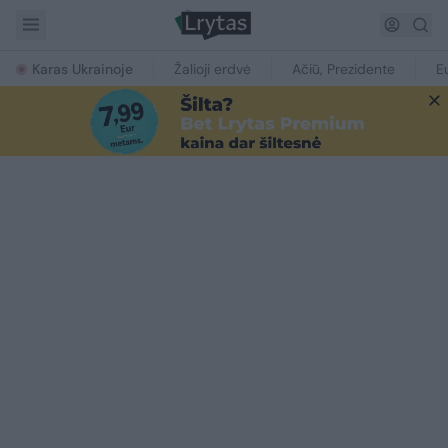
Karas Ukrainoje
Žalioji erdvė
Ačiū, Prezidente
E