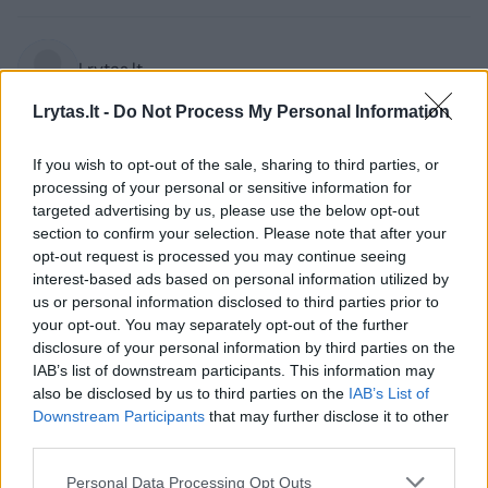
Lrytas.lt
Lrytas.lt -
Do Not Process My Personal Information
Jei geriate kavą, svarbu ne tik jos kiekis,
bet ir paros laikas. Per vėlai išgertas kavos
If you wish to opt-out of the sale, sharing to third parties, or
processing of your personal or sensitive information for
puodelis gali apsunkinti užmigimą ir
targeted advertising by us, please use the below opt-out
pabloginti miego kokybę. Kai kuriems
section to confirm your selection. Please note that after your
žmonėms kava, ypač geriama tuščiu
opt-out request is processed you may continue seeing
skrandžiu ar dideliais kiekiais, gali
interest-based ads based on personal information utilized by
us or personal information disclosed to third parties prior to
sustiprinti nerimą, sukelti dažnesnį širdies
your opt-out. You may separately opt-out of the further
ritmą ir nervingumą.
disclosure of your personal information by third parties on the
IAB’s list of downstream participants. This information may
also be disclosed by us to third parties on the
IAB’s List of
Downstream Participants
that may further disclose it to other
third parties.
Personal Data Processing Opt Outs