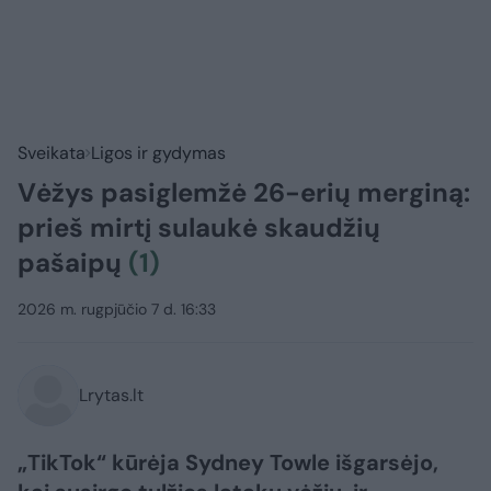
Sveikata
Ligos ir gydymas
Vėžys pasiglemžė 26-erių merginą:
prieš mirtį sulaukė skaudžių
pašaipų
(1)
2026 m. rugpjūčio 7 d. 16:33
Lrytas.lt
„TikTok“ kūrėja Sydney Towle išgarsėjo,