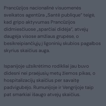
Prancūzijos nacionalinė visuomenės
sveikatos agentūra „Santé publique“ teigė,
kad gripo aktyvumas Prancūzijos
didmiesčiuose „sparčiai didėja“, atvejų
daugėja visose amžiaus grupėse, o
besikreipiančiųjų į ligoninių skubios pagalbos
skyrius skaičius auga.
Ispanijoje užsikrėtimo rodikliai jau buvo
didesni nei praėjusių metų žiemos pikas, o
hospitalizacijų skaičius per savaitę
padvigubėjo. Rumunijoje ir Vengrijoje taip
pat smarkiai išaugo atvejų skaičius.