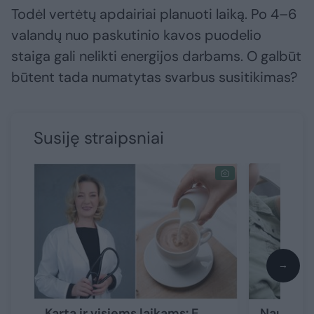
Todėl vertėtų apdairiai planuoti laiką. Po 4–6
valandų nuo paskutinio kavos puodelio
staiga gali nelikti energijos darbams. O galbūt
būtent tada numatytas svarbus susitikimas?
Susiję straipsniai
→
Kartą ir visiems laikams: E.
Naujas t