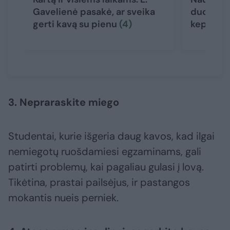
Gavelienė pasakė, ar sveika
duomenų 
gerti kavą su pienu
(4)
kepenim
3. Nepraraskite miego
Studentai, kurie išgeria daug kavos, kad ilgai
nemiegotų ruošdamiesi egzaminams, gali
patirti problemų, kai pagaliau gulasi į lovą.
Tikėtina, prastai pailsėjus, ir pastangos
mokantis nueis perniek.