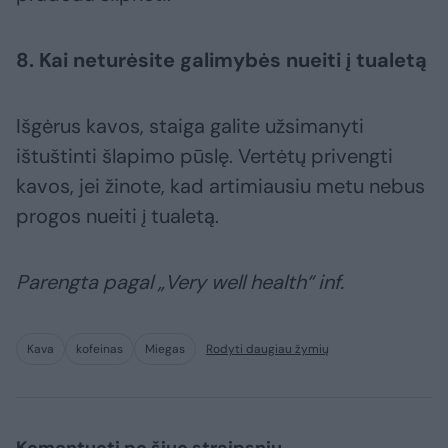
8. Kai neturėsite galimybės nueiti į tualetą
Išgėrus kavos, staiga galite užsimanyti
ištuštinti šlapimo pūslę. Vertėtų privengti
kavos, jei žinote, kad artimiausiu metu nebus
progos nueiti į tualetą.
Parengta pagal „Very well health“ inf.
Kava
kofeinas
Miegas
Rodyti daugiau žymių
Komentuoti po šiuo straipsniu