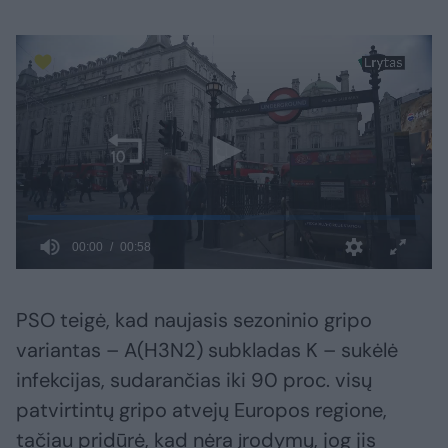
PSO teigė, kad naujasis sezoninio gripo
variantas – A(H3N2) subkladas K – sukėlė
infekcijas, sudarančias iki 90 proc. visų
patvirtintų gripo atvejų Europos regione,
tačiau pridūrė, kad nėra įrodymų, jog jis