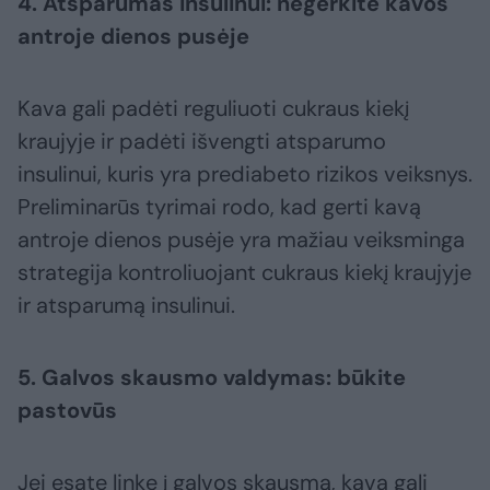
4. Atsparumas insulinui: negerkite kavos
antroje dienos pusėje
Kava gali padėti reguliuoti cukraus kiekį
kraujyje ir padėti išvengti atsparumo
insulinui, kuris yra prediabeto rizikos veiksnys.
Preliminarūs tyrimai rodo, kad gerti kavą
antroje dienos pusėje yra mažiau veiksminga
strategija kontroliuojant cukraus kiekį kraujyje
ir atsparumą insulinui.
5. Galvos skausmo valdymas: būkite
pastovūs
Jei esate linkę į galvos skausmą, kava gali