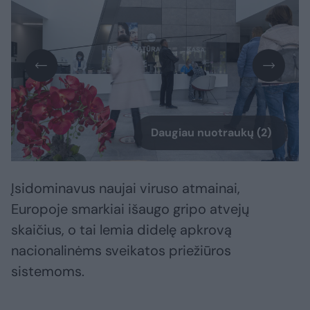
Daugiau nuotraukų (2)
Įsidominavus naujai viruso atmainai,
Europoje smarkiai išaugo gripo atvejų
skaičius, o tai lemia didelę apkrovą
nacionalinėms sveikatos priežiūros
sistemoms.