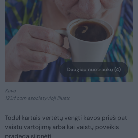
Daugiau nuotraukų (4)
Kava
123rf.com asociatyvioji iliustr.
Todėl kartais vertėtų vengti kavos prieš pat
vaistų vartojimą arba kai vaistų poveikis
pradeda silpnėti.