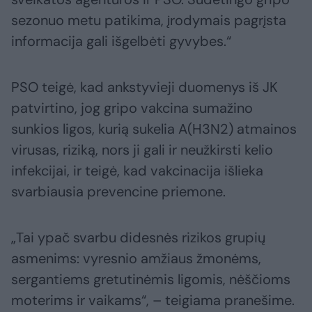
sezonuo metu patikima, įrodymais pagrįsta
informacija gali išgelbėti gyvybes.“
PSO teigė, kad ankstyvieji duomenys iš JK
patvirtino, jog gripo vakcina sumažino
sunkios ligos, kurią sukelia A(H3N2) atmainos
virusas, riziką, nors ji gali ir neužkirsti kelio
infekcijai, ir teigė, kad vakcinacija išlieka
svarbiausia prevencine priemone.
„Tai ypač svarbu didesnės rizikos grupių
asmenims: vyresnio amžiaus žmonėms,
sergantiems gretutinėmis ligomis, nėščioms
moterims ir vaikams“, – teigiama pranešime.