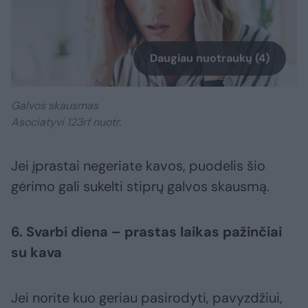
Daugiau nuotraukų (4)
Galvos skausmas
Asociatyvi 123rf nuotr.
Jei įprastai negeriate kavos, puodelis šio
gėrimo gali sukelti stiprų galvos skausmą.
6. Svarbi diena – prastas laikas pažinčiai
su kava
Jei norite kuo geriau pasirodyti, pavyzdžiui,