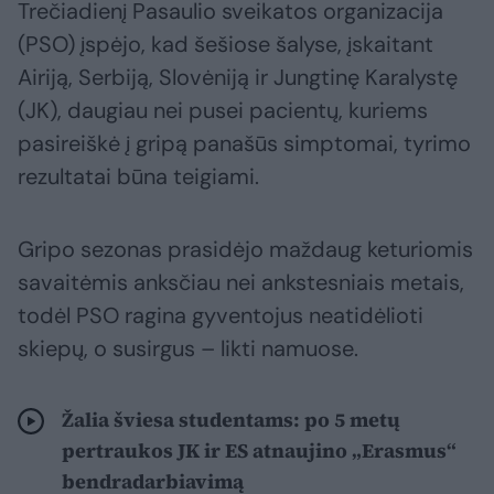
Trečiadienį Pasaulio sveikatos organizacija
(PSO) įspėjo, kad šešiose šalyse, įskaitant
Airiją, Serbiją, Slovėniją ir Jungtinę Karalystę
(JK), daugiau nei pusei pacientų, kuriems
pasireiškė į gripą panašūs simptomai, tyrimo
rezultatai būna teigiami.
Gripo sezonas prasidėjo maždaug keturiomis
savaitėmis anksčiau nei ankstesniais metais,
todėl PSO ragina gyventojus neatidėlioti
skiepų, o susirgus – likti namuose.
Žalia šviesa studentams: po 5 metų
pertraukos JK ir ES atnaujino „Erasmus“
bendradarbiavimą