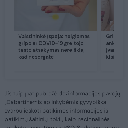
Vaistininkė įspėja: neigiamas
Gripas ši
gripo ar COVID-19 greitojo
anksti: 
testo atsakymas nereiškia,
įvardijo 
kad nesergate
klaidą
Jis taip pat pabrėžė dezinformacijos pavojų.
„Dabartinėmis aplinkybėmis gyvybiškai
svarbu ieškoti patikimos informacijos iš
patikimų šaltinių, tokių kaip nacionalinės
sveikatos agentūros ir PSO. Sudėtingo gripo