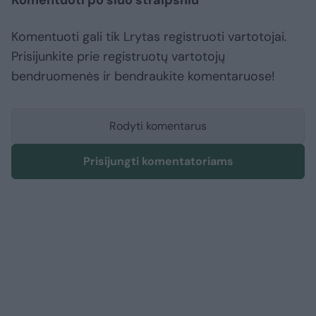
Komentuoti gali tik Lrytas registruoti vartotojai.
Prisijunkite prie registruotų vartotojų
bendruomenės ir bendraukite komentaruose!
Rodyti komentarus
Prisijungti komentatoriams