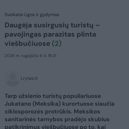
Sveikata
Ligos ir gydymas
Daugėja susirgusių turistų –
pavojingas parazitas plinta
viešbučiuose
(2)
2026 m. rugpjūčio 8 d. 16:31
Lrytas.lt
Tarp užsienio turistų populiariuose
Jukatano (Meksika) kurortuose siaučia
ciklosporozės protrūkis. Meksikos
sanitarinės tarnybos pradėjo skubius
patikrinimus viešbučiuose po to, kai