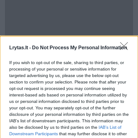
Lrytas.lt -
Do Not Process My Personal Information
Vokietijos Bundestagas, žemieji parlamento
If you wish to opt-out of the sale, sharing to third parties, or
processing of your personal or sensitive information for
rūmai, paragino vyriausybę lapkričio mėnesį
targeted advertising by us, please use the below opt-out
apsvarstyti galimybę uždrausti šiuos
section to confirm your selection. Please note that after your
opt-out request is processed you may continue seeing
produktus. Bundesratas, aukštesnieji
interest-based ads based on personal information utilized by
parlamento rūmai, jau pareiškė pritariantis
us or personal information disclosed to third parties prior to
draudimui, tačiau vyriausybė išreiškė
your opt-out. You may separately opt-out of the further
disclosure of your personal information by third parties on the
susirūpinimą dėl teisinių aspektų.
IAB’s list of downstream participants. This information may
also be disclosed by us to third parties on the
IAB’s List of
Downstream Participants
that may further disclose it to other