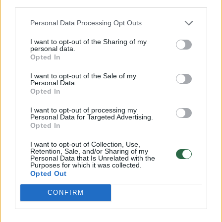
C.Schneideris teigė, kad jo pozicija
third parties.
grindžiama sveikatos, aplinkos ir saugos
Personal Data Processing Opt Outs
problemomis.
I want to opt-out of the Sharing of my
personal data.
Opted In
Susiję straipsniai
I want to opt-out of the Sale of my
Personal Data.
Opted In
I want to opt-out of processing my
Personal Data for Targeted Advertising.
Opted In
I want to opt-out of Collection, Use,
Retention, Sale, and/or Sharing of my
Personal Data that Is Unrelated with the
Purposes for which it was collected.
Opted Out
CONFIRM
Lietuvos paaugliai Europoje
3 metus 
pirmauja pagal raminamųjų ir
cigarete
migdomųjų vaistų be recepto
pasiuntė