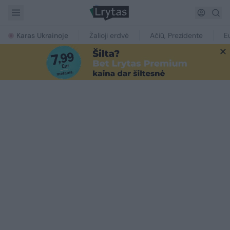
Karas Ukrainoje
Žalioji erdvė
Ačiū, Prezidente
E