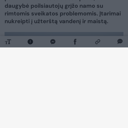
daugybė poilsiautojų grįžo namo su
rimtomis sveikatos problemomis. Įtarimai
nukreipti į užterštą vandenį ir maistą.
Daugiau nuotraukų (2)
Atostogos Kintana Roo valstijoje rytinėje