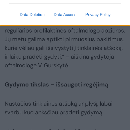
tinklainės atšokai išsivystyti.
Data Deletion
Data Access
Privacy Policy
„Norėtųsi pabrėžti, kad ypač svarbios
reguliarios profilaktinės oftalmologo apžiūros.
Jų metu galima aptikti pirmuosius pakitimus,
kurie vėliau gali išsivystyti į tinklainės atšoką,
ir laiku pradėti gydyti,“ – aiškina gydytoja
oftalmologė V. Gurskytė.
Gydymo tikslas – išsaugoti regėjimą
Nustačius tinklainės atšoką ar plyšį, labai
svarbu kuo anksčiau pradėti gydymą.