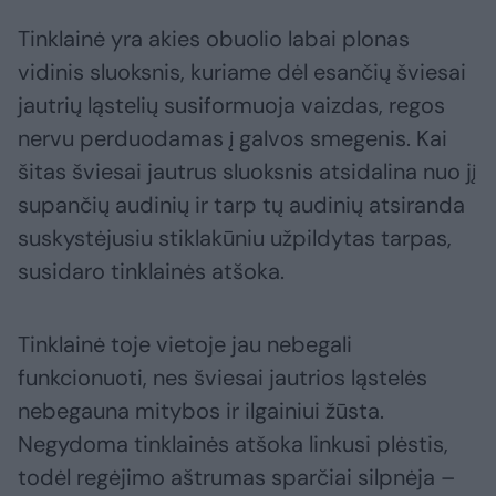
Tinklainė yra akies obuolio labai plonas
vidinis sluoksnis, kuriame dėl esančių šviesai
jautrių ląstelių susiformuoja vaizdas, regos
nervu perduodamas į galvos smegenis. Kai
šitas šviesai jautrus sluoksnis atsidalina nuo jį
supančių audinių ir tarp tų audinių atsiranda
suskystėjusiu stiklakūniu užpildytas tarpas,
susidaro tinklainės atšoka.
Tinklainė toje vietoje jau nebegali
funkcionuoti, nes šviesai jautrios ląstelės
nebegauna mitybos ir ilgainiui žūsta.
Negydoma tinklainės atšoka linkusi plėstis,
todėl regėjimo aštrumas sparčiai silpnėja –