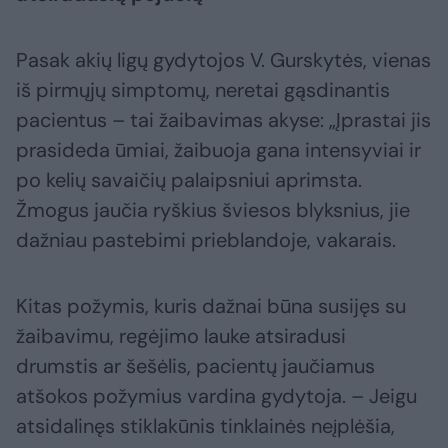
Pasak akių ligų gydytojos V. Gurskytės, vienas
iš pirmųjų simptomų, neretai gąsdinantis
pacientus – tai žaibavimas akyse: „Įprastai jis
prasideda ūmiai, žaibuoja gana intensyviai ir
po kelių savaičių palaipsniui aprimsta.
Žmogus jaučia ryškius šviesos blyksnius, jie
dažniau pastebimi prieblandoje, vakarais.
Kitas požymis, kuris dažnai būna susijęs su
žaibavimu, regėjimo lauke atsiradusi
drumstis ar šešėlis, pacientų jaučiamus
atšokos požymius vardina gydytoja. – Jeigu
atsidalinęs stiklakūnis tinklainės neįplėšia,