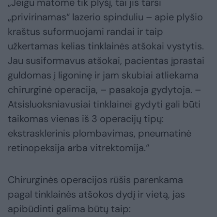
„Jeigu matome tik plyšį, tai jis tarsi
„privirinamas“ lazerio spinduliu – apie plyšio
kraštus suformuojami randai ir taip
užkertamas kelias tinklainės atšokai vystytis.
Jau susiformavus atšokai, pacientas įprastai
guldomas į ligoninę ir jam skubiai atliekama
chirurginė operacija, – pasakoja gydytoja. –
Atsisluoksniavusiai tinklainei gydyti gali būti
taikomas vienas iš 3 operacijų tipų:
ekstrasklerinis plombavimas, pneumatinė
retinopeksija arba vitrektomija.“
Chirurginės operacijos rūšis parenkama
pagal tinklainės atšokos dydį ir vietą, jas
apibūdinti galima būtų taip: