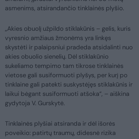
asmenims, atsirandančio tinklainės plyšio.
„Akies obuolį užpildo stiklakūnis – gelis, kuris
vyresnio amžiaus žmonėms yra linkęs
skystėti ir palaipsniui pradeda atsidalinti nuo
akies obuolio sienelių. Dėl stiklakūnio
sukeliamo tempimo tam tikrose tinklainės
vietose gali susiformuoti plyšys, per kurį po
tinklaine gali patekti suskystėjęs stiklakūnis ir
laikui bėgant susiformuoti atšoka“, – aiškina
gydytoja V. Gurskytė.
Tinklainės plyšiai atsiranda ir dėl išorės
poveikio: patirtų traumų, didesnė rizika