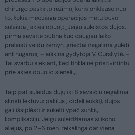
chirurgo paskirto režimo, kuris priklauso nuo
to, kokia medžiaga operacijos metu buvo
suleista į akies obuolį: „Jeigu suleistos dujos,
pirmą savaitę būtina kuo daugiau laiko
praleisti veidu žemyn, griežtai negalima gulėti
ant nugaros, – aiškina gydytoja V. Gurskytė. –
Tai svarbu siekiant, kad tinklainė prisitvirtintų
prie akies obuolio sienelių.
Taip pat suleidus dujų iki 8 savaičių negalima
skristi lėktuvu: pakilus į didelį aukštį, dujos
gali išsiplėsti ir sukelti ypač sunkių
komplikacijų. Jeigu suleidžiamas silikono
aliejus, po 2–6 mėn. reikalinga dar viena