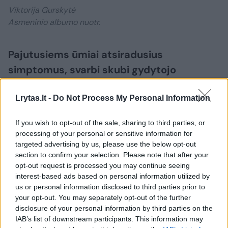
Viktorija Gurskytė
Asmeninio albumo nuotr.
Pajutusiems ūmiai atsiradusius
simptomus, svarbi skubi gydytojo
oftalmologo apžiūra
Lrytas.lt -
Do Not Process My Personal Information
Jei akyse staiga pradėjo žaibuoti ir atsirado
If you wish to opt-out of the sale, sharing to third parties, or
naujos drumstys, reikėtų atvykti specialisto
processing of your personal or sensitive information for
targeted advertising by us, please use the below opt-out
konsultacijai: pirmiausia kreiptis į poliklinikoje
section to confirm your selection. Please note that after your
dirbantį oftalmologą, o jei pas jį per
opt-out request is processed you may continue seeing
interest-based ads based on personal information utilized by
artimiausias porą dienų pakliūti nepavyksta,
us or personal information disclosed to third parties prior to
važiuoti į ligoninės priėmimo-skubios
your opt-out. You may separately opt-out of the further
pagalbos skyrių.
disclosure of your personal information by third parties on the
IAB’s list of downstream participants. This information may