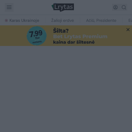
Karas Ukrainoje
Žalioji erdvė
Ačiū, Prezidente
E