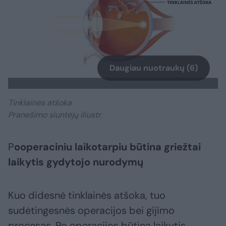
Daugiau nuotraukų (6)
Tinklainės atšoka
Pranešimo siuntėjų iliustr.
P
ooperaciniu laikotarpiu būtina griežtai
laikytis gydytojo nurodymų
Kuo didesnė tinklainės atšoka, tuo
sudėtingesnės operacijos bei gijimo
procesas. Po operacijos būtina laikytis