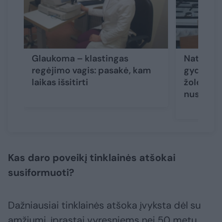
Glaukoma – klastingas
Natūralū
regėjimo vagis: pasakė, kam
gydytoja
laikas išsitirti
žolelę – 
nustebi
Kas daro poveikį tinklainės atšokai
susiformuoti?
Dažniausiai tinklainės atšoka įvyksta dėl su
amžiumi, įprastai vyresniems nei 50 metų