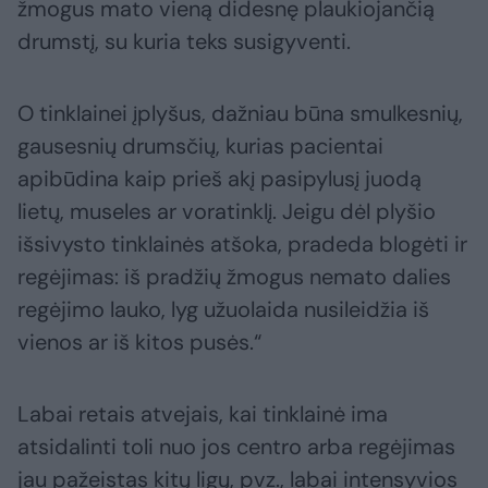
žmogus mato vieną didesnę plaukiojančią
drumstį, su kuria teks susigyventi.
O tinklainei įplyšus, dažniau būna smulkesnių,
gausesnių drumsčių, kurias pacientai
apibūdina kaip prieš akį pasipylusį juodą
lietų, museles ar voratinklį. Jeigu dėl plyšio
išsivysto tinklainės atšoka, pradeda blogėti ir
regėjimas: iš pradžių žmogus nemato dalies
regėjimo lauko, lyg užuolaida nusileidžia iš
vienos ar iš kitos pusės.“
Labai retais atvejais, kai tinklainė ima
atsidalinti toli nuo jos centro arba regėjimas
jau pažeistas kitų ligų, pvz., labai intensyvios