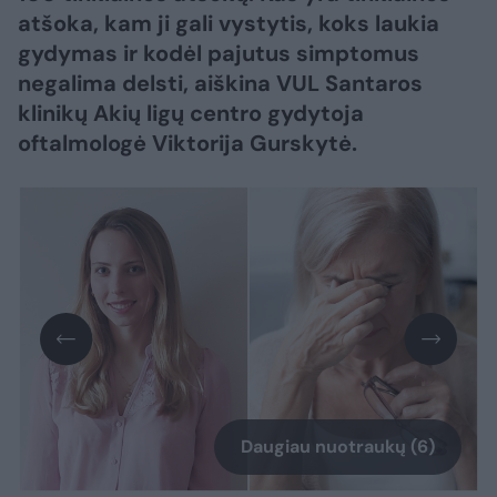
atšoka, kam ji gali vystytis, koks laukia
gydymas ir kodėl pajutus simptomus
negalima delsti, aiškina VUL Santaros
klinikų Akių ligų centro gydytoja
oftalmologė Viktorija Gurskytė.
Daugiau nuotraukų (6)