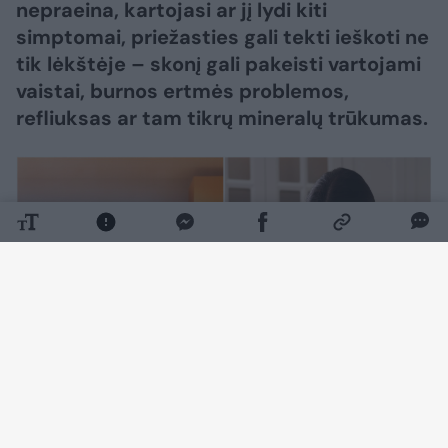
nepraeina, kartojasi ar jį lydi kiti
simptomai, priežasties gali tekti ieškoti ne
tik lėkštėje – skonį gali pakeisti vartojami
vaistai, burnos ertmės problemos,
refliuksas ar tam tikrų mineralų trūkumas.
Daugiau nuotraukų (3)