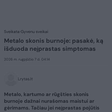
Sveikata
Gyvenu sveikai
Metalo skonis burnoje: pasakė, ką
išduoda neįprastas simptomas
2026 m. rugpjūčio 7 d. 04:14
Lrytas.lt
Metalo, kartumo ar rūgšties skonis
burnoje dažnai nurašomas maistui ar
gėrimams. Tačiau jei neįprastas pojūtis