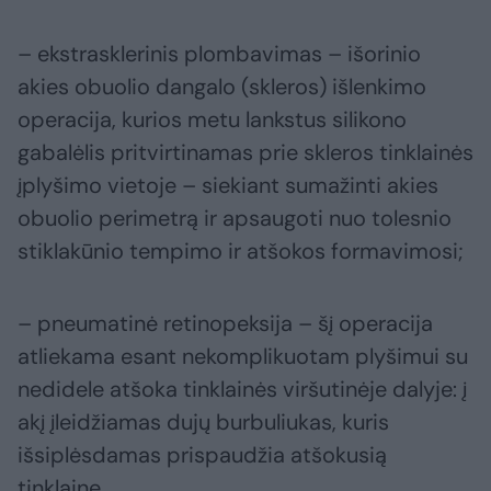
– ekstrasklerinis plombavimas – išorinio
akies obuolio dangalo (skleros) išlenkimo
operacija, kurios metu lankstus silikono
gabalėlis pritvirtinamas prie skleros tinklainės
įplyšimo vietoje – siekiant sumažinti akies
obuolio perimetrą ir apsaugoti nuo tolesnio
stiklakūnio tempimo ir atšokos formavimosi;
– pneumatinė retinopeksija – šį operacija
atliekama esant nekomplikuotam plyšimui su
nedidele atšoka tinklainės viršutinėje dalyje: į
akį įleidžiamas dujų burbuliukas, kuris
išsiplėsdamas prispaudžia atšokusią
tinklainę.