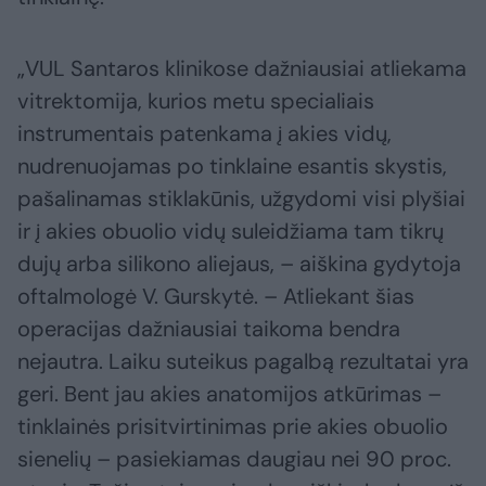
„VUL Santaros klinikose dažniausiai atliekama
vitrektomija, kurios metu specialiais
instrumentais patenkama į akies vidų,
nudrenuojamas po tinklaine esantis skystis,
pašalinamas stiklakūnis, užgydomi visi plyšiai
ir į akies obuolio vidų suleidžiama tam tikrų
dujų arba silikono aliejaus, – aiškina gydytoja
oftalmologė V. Gurskytė. – Atliekant šias
operacijas dažniausiai taikoma bendra
nejautra. Laiku suteikus pagalbą rezultatai yra
geri. Bent jau akies anatomijos atkūrimas –
tinklainės prisitvirtinimas prie akies obuolio
sienelių – pasiekiamas daugiau nei 90 proc.