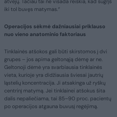
atvejų. Tačiau tai ne visada reiškia, kad sugrįš
iki tol buvęs matymas.“
Operacijos sėkmė dažniausiai priklauso
nuo vieno anatominio faktoriaus
Tinklainės atšokos gali būti skirstomos į dvi
grupes – jos apima geltonąją dėmę ar ne.
Geltonoji dėmė yra svarbiausia tinklainės
vieta, kurioje yra didžiausia šviesai jautrių
ląstelių koncentracija. Ji atsakinga už ryškų
centrinį matymą. Jei tinklainei atšokus šita
dalis nepaliečiama, tai 85–90 proc. pacientų
po operacijos atgauna buvusį regėjimą.