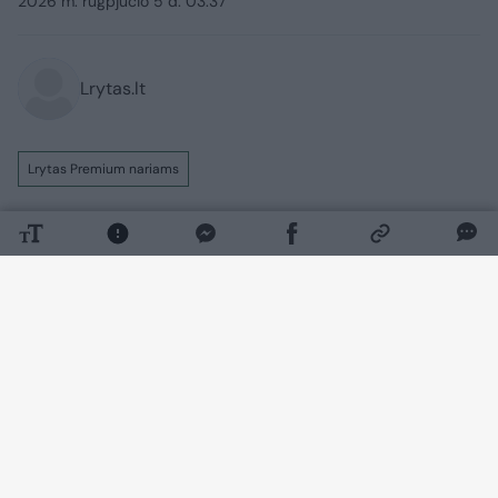
2026 m. rugpjūčio 5 d. 03:37
Lrytas.lt
Lrytas Premium nariams
Ryte vos pašokus iš lovos – puodelis
drungno vandens. Ar tai naudingas
įprotis? „Kiekvieno organizmas
individualus – jei žmogui tinka, tai tikrai
yra gerai“, – sako Vilniaus universiteto
Medicinos fakulteto profesorius, mitybos
ekspertas Rimantas Stukas.