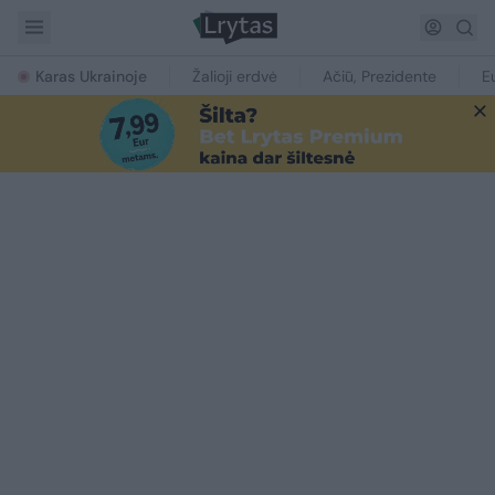
Karas Ukrainoje
Žalioji erdvė
Ačiū, Prezidente
E