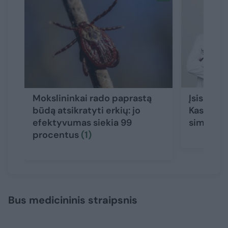
Mokslininkai rado paprastą
Įsisiurbė
būdą atsikratyti erkių: jo
Kasiulevi
efektyvumas siekia 99
simptoma
procentus
(1)
Bus medicininis straipsnis