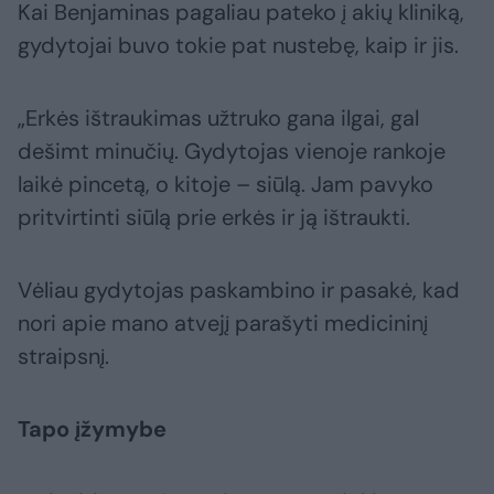
Kai Benjaminas pagaliau pateko į akių kliniką,
gydytojai buvo tokie pat nustebę, kaip ir jis.
„Erkės ištraukimas užtruko gana ilgai, gal
dešimt minučių. Gydytojas vienoje rankoje
laikė pincetą, o kitoje – siūlą. Jam pavyko
pritvirtinti siūlą prie erkės ir ją ištraukti.
Vėliau gydytojas paskambino ir pasakė, kad
nori apie mano atvejį parašyti medicininį
straipsnį.
Tapo įžymybe