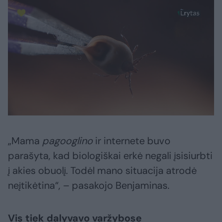
„Mama
pagooglino
ir internete buvo
parašyta, kad biologiškai erkė negali įsisiurbti
į akies obuolį. Todėl mano situacija atrodė
neįtikėtina“, – pasakojo Benjaminas.
Vis tiek dalyvavo varžybose