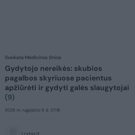
Sveikata
Medicinos žinios
Gydytojo nereikės: skubios
pagalbos skyriuose pacientus
apžiūrėti ir gydyti galės slaugytojai
(9)
2026 m. rugpjūčio 6 d. 07:16
Lrytas.lt