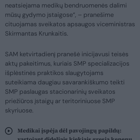
neatsiejama medikų bendruomenės dalimi
mūsų gydymo įstaigose“, – pranešime
cituojamas sveikatos apsaugos viceministras
Skirmantas Krunkaitis.
SAM ketvirtadienį pranešė inicijavusi teisės
aktų pakeitimus, kuriais SMP specializacijos
išplėstinės praktikos slaugytojams
suteikiama daugiau savarankiškumo teikti
SMP paslaugas stacionarinių sveikatos
priežiūros įstaigų ar teritoriniuose SMP
skyriuose.
Medikai įspėja dėl pavojingų papildų:
vartojant dideliais kiekiais gresia kepenų