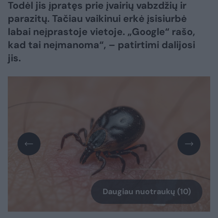
Todėl jis įpratęs prie įvairių vabzdžių ir
parazitų. Tačiau vaikinui erkė įsisiurbė
labai neįprastoje vietoje. „Google“ rašo,
kad tai neįmanoma“, – patirtimi dalijosi
jis.
Daugiau nuotraukų (10)