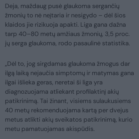
Deja, maždaug pusė glaukoma sergančių
žmonių to nė neįtaria ir nesigydo – dėl šios
klaidos jie rizikuoja apakti. Liga gana dažna
tarp 40–80 metų amžiaus žmonių, 3,5 proc.
jų serga glaukoma, rodo pasaulinė statistika.
„Dėl to, jog sirgdamas glaukoma žmogus dar
ilgą laiką nejaučia simptomų ir matymas gana
ilgai išlieka geras, neretai ši liga yra
diagnozuojama atliekant profilaktinį akių
patikrinimą. Tai žinant, visiems sulaukusiems
40 metų rekomenduojama kartą per dvejus
metus atlikti akių sveikatos patikrinimą, kurio
metu pamatuojamas akispūdis.