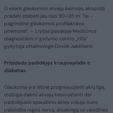
O esant glaukomos atvejų šeimoje, akispūdį
pradėti stebėti jau nuo 30–35 m. Tai –
pagrindinė glaukomos profilaktikos
priemonė“, –
Lrytas
pasakoja Medicinos
diagnostikos ir gydymo centro „Hila“
gydytoja oftalmologė Dovilė Jakštienė.
Prisideda padidėjęs kraujospūdis ir
diabetas
Glaukoma yra lėtinė progresuojanti akių liga,
didžiąja dalimi atvejų besivystanti dėl
padidėjusio spaudimo akies viduje, kuris
pažeidžia regos nervą, atsakingą už vaizdinės