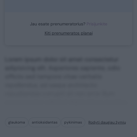
Jau esate prenumeratorius?
Prisijunkite
Kiti prenumeratos planai
Lorem ipsum dolor sit amet consectetur
adipisicing elit. Asperiores sapiente, odio
officiis sed tempore vitae veritatis
repellendus, ad saepe architecto
repudiandae corrupti sit non error illum
consequuntur adipisci dignissimos maxime.
glaukoma
antioksidantas
pykinimas
Rodyti daugiau žymių