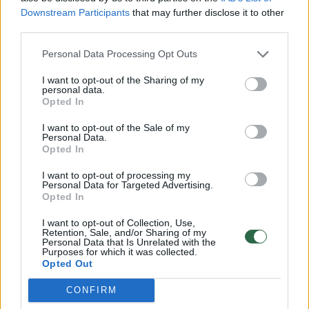
Downstream Participants
that may further disclose it to other
third parties.
Personal Data Processing Opt Outs
I want to opt-out of the Sharing of my
Žiaurus išpuolis Kauno
E. sveika
personal data.
Opted In
klinikose – slaugytojai
palies t
sulaužytas žandikaulis
(3)
I want to opt-out of the Sale of my
Personal Data.
Opted In
I want to opt-out of processing my
Personal Data for Targeted Advertising.
Opted In
Šalyje stacionarines sveikatos priežiūros
I want to opt-out of Collection, Use,
paslaugas teikia 99 gydymo įstaigos, iš kurių
Retention, Sale, and/or Sharing of my
Personal Data that Is Unrelated with the
54 turi SMP skyrius.
Purposes for which it was collected.
Opted Out
CONFIRM
Valstybinės ligonių kasos duomenimis, per