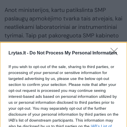
Anot ministerijos, kartu patikslinta SMP
paslaugų apmokėjimo tvarka tais atvejais, kai
neatliekami laboratoriniai ar instrumentiniai
tyrimai. Taip pat pakoreguota SMP kabineto
sąvoka ir sudaryta galimybė SMP kabinete
paslaugas teikti pagal medicinos gydytojo
Lrytas.lt -
Do Not Process My Personal Information
arba išplėstinės praktikos slaugytojo
If you wish to opt-out of the sale, sharing to third parties, or
kompetenciją.
processing of your personal or sensitive information for
targeted advertising by us, please use the below opt-out
section to confirm your selection. Please note that after your
opt-out request is processed you may continue seeing
Susiję straipsniai
interest-based ads based on personal information utilized by
us or personal information disclosed to third parties prior to
your opt-out. You may separately opt-out of the further
disclosure of your personal information by third parties on the
IAB’s list of downstream participants. This information may
also be disclosed by us to third parties on the
IAB’s List of