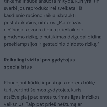
tinkama ir subalansuota mityba, kuri yra itin
svarbi jos reprodukcinei sveikatai. Iš
kasdienio raciono reikia išbraukti
pusfabrikačius, nitratus: „Per mažas
nėščiosios svoris didina priešlaikinio
gimdymo riziką, o nutukimas dvigubai didina
preeklampsijos ir gestacinio diabeto riziką.“
Reikalingi vizitai pas gydytojus
specialistus
Planuojant kūdikį ir pastojus moters būklę
turi įvertinti šeimos gydytojas, kuris
atsižvelgia į pacientės turimas ligas ir rizikos
veiksnius. Taip pat prieš nėštumą ar