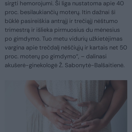
sirgti hemorojumi. Ši liga nustatoma apie 40
proc. besilaukiančių moterų. Itin dažnai ši
būklė pasireiškia antrąjį ir trečiąjį nėštumo
trimestrą ir išlieka pirmuosius du mėnesius
po gimdymo. Tuo metu vidurių užkietėjimas
vargina apie trečdalį nėščiųjų ir kartais net 50
proc. moterų po gimdymo“, – dalinasi
akušerė-ginekologė Ž. Sabonytė-Balšaitienė.