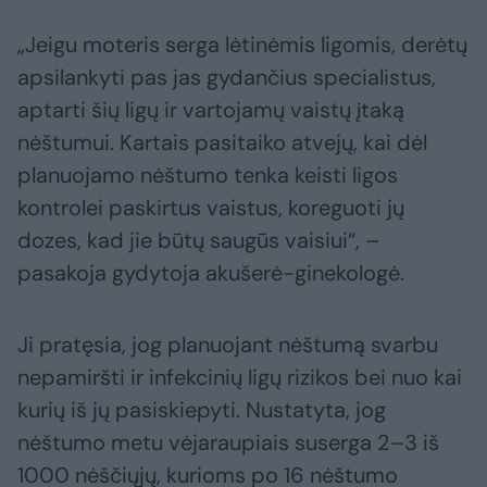
„Jeigu moteris serga lėtinėmis ligomis, derėtų
apsilankyti pas jas gydančius specialistus,
aptarti šių ligų ir vartojamų vaistų įtaką
nėštumui. Kartais pasitaiko atvejų, kai dėl
planuojamo nėštumo tenka keisti ligos
kontrolei paskirtus vaistus, koreguoti jų
dozes, kad jie būtų saugūs vaisiui“, –
pasakoja gydytoja akušerė-ginekologė.
Ji pratęsia, jog planuojant nėštumą svarbu
nepamiršti ir infekcinių ligų rizikos bei nuo kai
kurių iš jų pasiskiepyti. Nustatyta, jog
nėštumo metu vėjaraupiais suserga 2–3 iš
1000 nėščiųjų, kurioms po 16 nėštumo