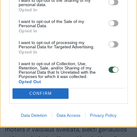
I want to opt-out of the Sharing of my
personal data.
medikamentus bei apsaugoti būsimą mamą“,
Opted In
– dalinasi Ž. Sabonytė-Balšaitienė.
I want to opt-out of the Sale of my
Personal Data.
Opted In
Nėštumo metu labai svarbūs reguliarūs
I want to opt-out of processing my
apsilankymai pas nėščiųjų priežiūros
Personal Data for Targeted Advertising.
Opted In
specialistą. Pirmasis apsilankymas turėtų
įvykti iki 10 nėštumo savaitės, antrąjį ir
I want to opt-out of Collection, Use,
Retention, Sale, and/or Sharing of my
trečiąjį nėštumo trimestrus reikėtų
Personal Data that Is Unrelated with the
Purposes for which it was collected.
apsilankyti po 2–3 kartus, atsižvelgiant į
Opted Out
kiekvienos moters individualią būklę, turimas
CONFIRM
gretutines ligas bei poreikius.
Data Deletion
Data Access
Privacy Policy
„Ambulatorinės priežiūros tikslas yra rūpintis
moters ir vaisiaus sveikata, siekti geriausios