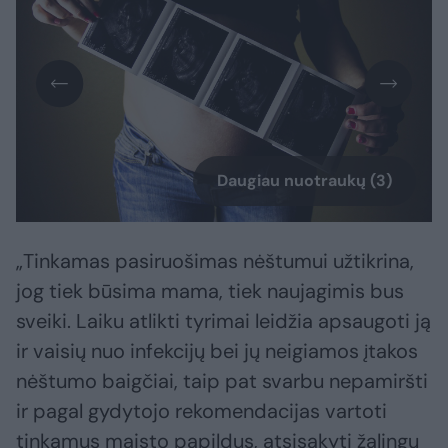
Daugiau nuotraukų (3)
„Tinkamas pasiruošimas nėštumui užtikrina,
jog tiek būsima mama, tiek naujagimis bus
sveiki. Laiku atlikti tyrimai leidžia apsaugoti ją
ir vaisių nuo infekcijų bei jų neigiamos įtakos
nėštumo baigčiai, taip pat svarbu nepamiršti
ir pagal gydytojo rekomendacijas vartoti
tinkamus maisto papildus, atsisakyti žalingų