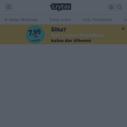
Karas Ukrainoje
Žalioji erdvė
Ačiū, Prezidente
E