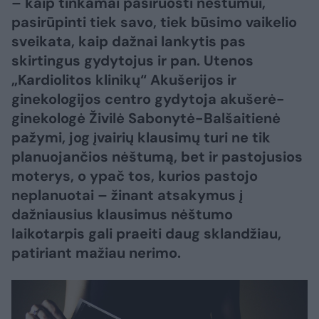
– kaip tinkamai pasiruošti nėštumui,
pasirūpinti tiek savo, tiek būsimo vaikelio
sveikata, kaip dažnai lankytis pas
skirtingus gydytojus ir pan. Utenos
„Kardiolitos klinikų“ Akušerijos ir
ginekologijos centro gydytoja akušerė-
ginekologė Živilė Sabonytė-Balšaitienė
pažymi, jog įvairių klausimų turi ne tik
planuojančios nėštumą, bet ir pastojusios
moterys, o ypač tos, kurios pastojo
neplanuotai – žinant atsakymus į
dažniausius klausimus nėštumo
laikotarpis gali praeiti daug sklandžiau,
patiriant mažiau nerimo.