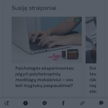
Susiję straipsniai
Psichologės eksperimentas:
Dvigubi 
įsigyti psichotropinių
tėvai aiš
medžiagų moksleiviui – vos
rūkymo ž
keli mygtukų paspaudimai?
nepaleid
elektron