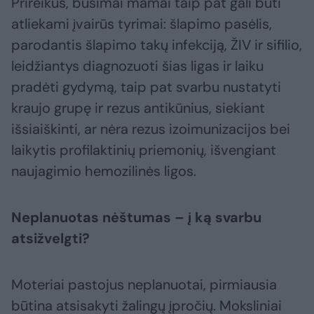
Prireikus, būsimai mamai taip pat gali būti
atliekami įvairūs tyrimai: šlapimo pasėlis,
parodantis šlapimo takų infekciją, ŽIV ir sifilio,
leidžiantys diagnozuoti šias ligas ir laiku
pradėti gydymą, taip pat svarbu nustatyti
kraujo grupę ir rezus antikūnius, siekiant
išsiaiškinti, ar nėra rezus izoimunizacijos bei
laikytis profilaktinių priemonių, išvengiant
naujagimio hemozilinės ligos.
Neplanuotas nėštumas – į ką svarbu
atsižvelgti?
Moteriai pastojus neplanuotai, pirmiausia
būtina atsisakyti žalingų įpročių. Moksliniai