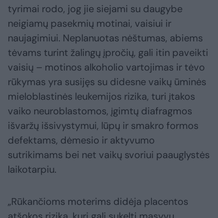
tyrimai rodo, jog jie siejami su daugybe
neigiamų pasekmių motinai, vaisiui ir
naujagimiui. Neplanuotas nėštumas, abiems
tėvams turint žalingų įpročių, gali itin paveikti
vaisių – motinos alkoholio vartojimas ir tėvo
rūkymas yra susijęs su didesne vaikų ūminės
mieloblastinės leukemijos rizika, turi įtakos
vaiko neuroblastomos, įgimtų diafragmos
išvaržų išsivystymui, lūpų ir smakro formos
defektams, dėmesio ir aktyvumo
sutrikimams bei net vaikų svoriui paauglystės
laikotarpiu.
„Rūkančioms moterims didėja placentos
atšokos rizika, kuri gali sukelti masyvų