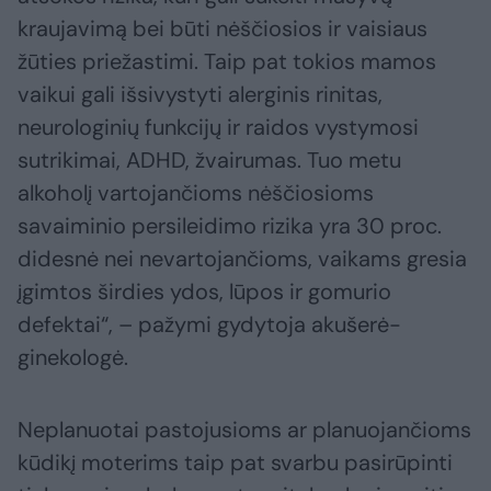
kraujavimą bei būti nėščiosios ir vaisiaus
žūties priežastimi. Taip pat tokios mamos
vaikui gali išsivystyti alerginis rinitas,
neurologinių funkcijų ir raidos vystymosi
sutrikimai, ADHD, žvairumas. Tuo metu
alkoholį vartojančioms nėščiosioms
savaiminio persileidimo rizika yra 30 proc.
didesnė nei nevartojančioms, vaikams gresia
įgimtos širdies ydos, lūpos ir gomurio
defektai“, – pažymi gydytoja akušerė-
ginekologė.
Neplanuotai pastojusioms ar planuojančioms
kūdikį moterims taip pat svarbu pasirūpinti