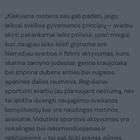
„Kiekviena moteris sau gali padėti, jeigu
laikosi sveikos gyvensenos principų – svarbu
skirti pakankamai laiko poilsiui, ypač miegui,
kuo daugiau laiko leisti gryname ore.
Nemažiau svarbus ir fizinis aktyvumas, kuris
skatina žarnyno judesius, gerina kraujotaką
bei stiprina dubens srities bei nugaros
apatinės dalies raumenis. Reguliariai
sportuoti svarbu jau planuojant nėštumą, nes
tai leidžia išvengti naujagimio sveikatos
komplikacijų bei yra naudingas motinos
sveikatai. Vidutinis sportinis aktyvumas yra
reikalingas bei rekomenduojamas ir
nėščiosioms – tai gali būti greitas ėjimas,