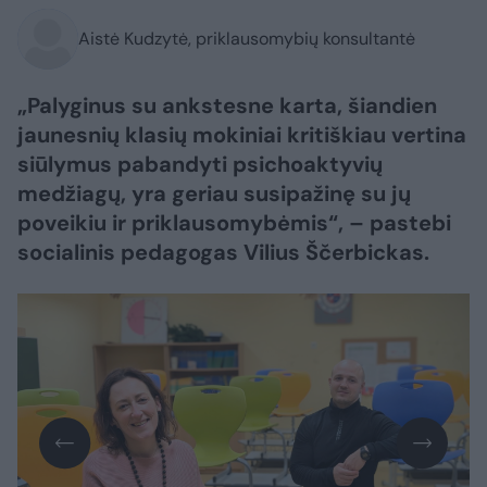
Aistė Kudzytė, priklausomybių konsultantė
„Palyginus su ankstesne karta, šiandien
jaunesnių klasių mokiniai kritiškiau vertina
siūlymus pabandyti psichoaktyvių
medžiagų, yra geriau susipažinę su jų
poveikiu ir priklausomybėmis“, – pastebi
socialinis pedagogas Vilius Ščerbickas.