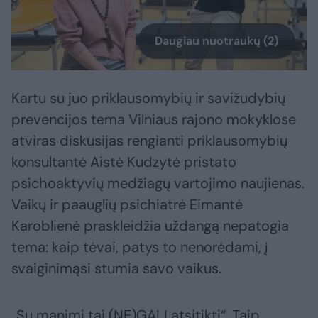
Daugiau nuotraukų (2)
Kartu su juo priklausomybių ir savižudybių
prevencijos tema Vilniaus rajono mokyklose
atviras diskusijas rengianti priklausomybių
konsultantė Aistė Kudzytė pristato
psichoaktyvių medžiagų vartojimo naujienas.
Vaikų ir paauglių psichiatrė Eimantė
Karoblienė praskleidžia uždangą nepatogia
tema: kaip tėvai, patys to nenorėdami, į
svaiginimąsi stumia savo vaikus.
„Su manimi tai (NE)GALI atsitikti“. Taip