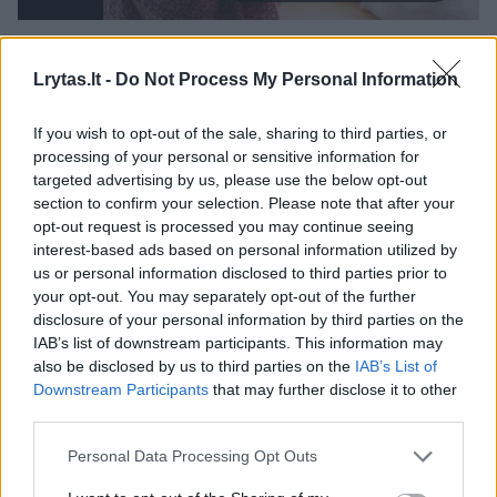
Įvairių klausimų turi ne tik planuojančios nėštumą, bet ir
pastojusios moterys, o ypač tos, kurios pastojo
Lrytas.lt -
Do Not Process My Personal Information
neplanuotai – žinant atsakymus į dažniausius klausimus
nėštumo laikotarpis gali praeiti daug sklandžiau,
If you wish to opt-out of the sale, sharing to third parties, or
patiriant mažiau nerimo.
processing of your personal or sensitive information for
targeted advertising by us, please use the below opt-out
„Unsplash“ nuotr.
section to confirm your selection. Please note that after your
opt-out request is processed you may continue seeing
„Jeigu moteris serga kvėpavimo, virškinimo,
interest-based ads based on personal information utilized by
us or personal information disclosed to third parties prior to
šlapimo takų, odos, nervų ar endokrininės
your opt-out. You may separately opt-out of the further
sistemos ligomis, ji turi pasikonsultuoti su
disclosure of your personal information by third parties on the
IAB’s list of downstream participants. This information may
atitinkamais šių sričių specialistais, nes tik
also be disclosed by us to third parties on the
IAB’s List of
taip gydytojas galės padėti laiku ir išvengti
Downstream Participants
that may further disclose it to other
third parties.
komplikacijų. Turimos ligos taip pat leidžia
įvertinti rizikas gimdymo metu ar po jo,
Personal Data Processing Opt Outs
tinkamai tam pasiruošti, skirti reikalingus