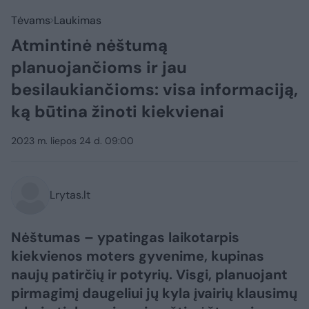
Tėvams
Laukimas
Atmintinė nėštumą
planuojančioms ir jau
besilaukiančioms: visa informaciją,
ką būtina žinoti kiekvienai
2023 m. liepos 24 d. 09:00
Lrytas.lt
Nėštumas – ypatingas laikotarpis
kiekvienos moters gyvenime, kupinas
naujų patirčių ir potyrių. Visgi, planuojant
pirmagimį daugeliui jų kyla įvairių klausimų