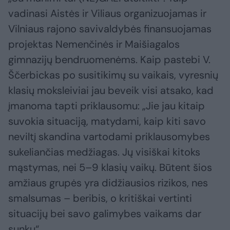
vadinasi Aistės ir Viliaus organizuojamas ir
Vilniaus rajono savivaldybės finansuojamas
projektas Nemenčinės ir Maišiagalos
gimnazijų bendruomenėms. Kaip pastebi V.
Ščerbickas po susitikimų su vaikais, vyresnių
klasių moksleiviai jau beveik visi atsako, kad
įmanoma tapti priklausomu: „Jie jau kitaip
suvokia situaciją, matydami, kaip kiti savo
neviltį skandina vartodami priklausomybes
sukeliančias medžiagas. Jų visiškai kitoks
mąstymas, nei 5–9 klasių vaikų. Būtent šios
amžiaus grupės yra didžiausios rizikos, nes
smalsumas – beribis, o kritiškai vertinti
situacijų bei savo galimybes vaikams dar
sunku“.