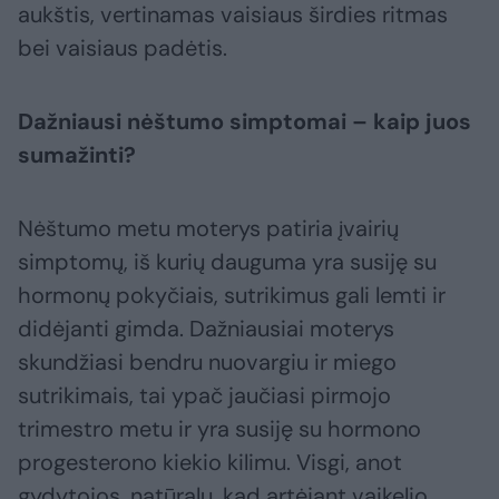
aukštis, vertinamas vaisiaus širdies ritmas
bei vaisiaus padėtis.
Dažniausi nėštumo simptomai – kaip juos
sumažinti?
Nėštumo metu moterys patiria įvairių
simptomų, iš kurių dauguma yra susiję su
hormonų pokyčiais, sutrikimus gali lemti ir
didėjanti gimda. Dažniausiai moterys
skundžiasi bendru nuovargiu ir miego
sutrikimais, tai ypač jaučiasi pirmojo
trimestro metu ir yra susiję su hormono
progesterono kiekio kilimu. Visgi, anot
gydytojos, natūralu, kad artėjant vaikelio