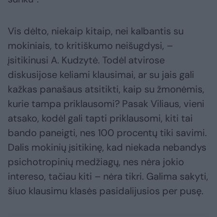
Vis dėlto, niekaip kitaip, nei kalbantis su
mokiniais, to kritiškumo neišugdysi, –
įsitikinusi A. Kudzytė. Todėl atvirose
diskusijose keliami klausimai, ar su jais gali
kažkas panašaus atsitikti, kaip su žmonėmis,
kurie tampa priklausomi? Pasak Viliaus, vieni
atsako, kodėl gali tapti priklausomi, kiti tai
bando paneigti, nes 100 procentų tiki savimi.
Dalis mokinių įsitikinę, kad niekada nebandys
psichotropinių medžiagų, nes nėra jokio
intereso, tačiau kiti – nėra tikri. Galima sakyti,
šiuo klausimu klasės pasidalijusios per pusę.