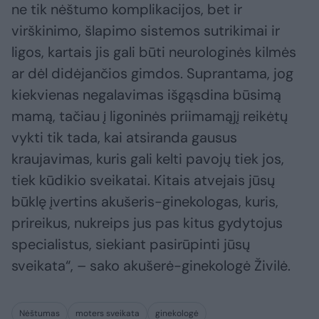
ne tik nėštumo komplikacijos, bet ir
virškinimo, šlapimo sistemos sutrikimai ir
ligos, kartais jis gali būti neurologinės kilmės
ar dėl didėjančios gimdos. Suprantama, jog
kiekvienas negalavimas išgąsdina būsimą
mamą, tačiau į ligoninės priimamąjį reikėtų
vykti tik tada, kai atsiranda gausus
kraujavimas, kuris gali kelti pavojų tiek jos,
tiek kūdikio sveikatai. Kitais atvejais jūsų
būklę įvertins akušeris-ginekologas, kuris,
prireikus, nukreips jus pas kitus gydytojus
specialistus, siekiant pasirūpinti jūsų
sveikata“, – sako akušerė-ginekologė Živilė.
Nėštumas
moters sveikata
ginekologė