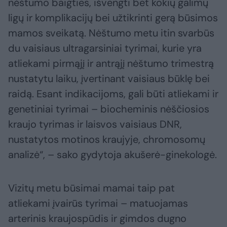
nėštumo baigties, išvengti bet kokių galimų
ligų ir komplikacijų bei užtikrinti gerą būsimos
mamos sveikatą. Nėštumo metu itin svarbūs
du vaisiaus ultragarsiniai tyrimai, kurie yra
atliekami pirmąjį ir antrąjį nėštumo trimestrą
nustatytu laiku, įvertinant vaisiaus būklę bei
raidą. Esant indikacijoms, gali būti atliekami ir
genetiniai tyrimai – biocheminis nėščiosios
kraujo tyrimas ir laisvos vaisiaus DNR,
nustatytos motinos kraujyje, chromosomų
analizė“, – sako gydytoja akušerė-ginekologė.
Vizitų metu būsimai mamai taip pat
atliekami įvairūs tyrimai – matuojamas
arterinis kraujospūdis ir gimdos dugno