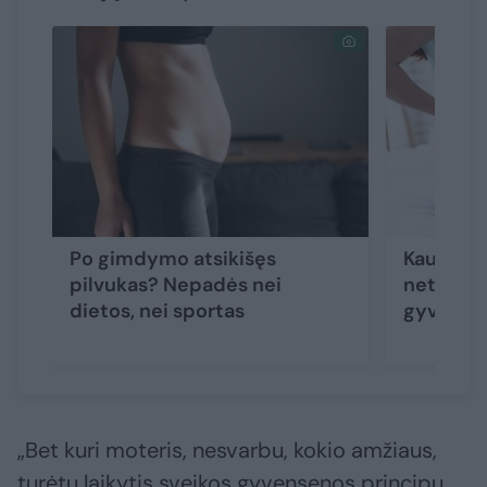
Po gimdymo atsikišęs
Kauno kl
pilvukas? Nepadės nei
net gimt
dietos, nei sportas
gyvybes
„Bet kuri moteris, nesvarbu, kokio amžiaus,
turėtų laikytis sveikos gyvensenos principų