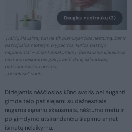
Daugiau nuotraukų (3)
Įvairių klausimų turi ne tik planuojančios nėštumą, bet ir
pastojusios moterys, o ypač tos, kurios pastojo
neplanuotai – žinant atsakymus į dažniausius klausimus
nėštumo laikotarpis gali praeiti daug sklandžiau,
patiriant mažiau nerimo.
„Unsplash“ nuotr.
Didėjantis nėščiosios kūno svoris bei auganti
gimda taip pat siejami su dažnesniais
nugaros sąnarių skausmais, nėštumo metu ir
po gimdymo atsirandančiu šlapimo ar net
išmatų nelaikymu.