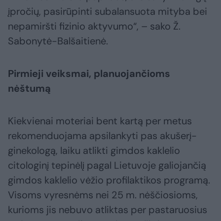
įpročių, pasirūpinti subalansuota mityba bei
nepamiršti fizinio aktyvumo“, – sako Ž.
Sabonytė-Balšaitienė.
Pirmieji veiksmai, planuojančioms
nėštumą
Kiekvienai moteriai bent kartą per metus
rekomenduojama apsilankyti pas akušerį-
ginekologą, laiku atlikti gimdos kaklelio
citologinį tepinėlį pagal Lietuvoje galiojančią
gimdos kaklelio vėžio profilaktikos programą.
Visoms vyresnėms nei 25 m. nėščiosioms,
kurioms jis nebuvo atliktas per pastaruosius